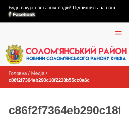
Будь в курсі останніх подій! Підпишись на наш
Facebook
Головна
/
Медіа
/
c86f2f7364eb290c18f2238b55cc0a6c
c86f2f7364eb290c18f