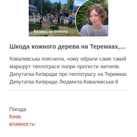
Міський голова Києва звернувся до
новопризначеного прем’єр-міністра, Сергія
Корецького, із листом-пропозицією щодо
звільнення “володаря …
Активісти району
Поділитися у соцмережах:
Шкода кожного дерева на Теремках, але тепло мають подати в 400 будинків – депутатка Київради
Ковалевська пояснила, чому обрали саме такий
маршрут теплотраси попри протести жителів.
Депутатка Київради про теплотрасу на Теремках
Депутатка Київради Людмила Ковалевська 6
серпня прокоментувала конфлікт навколо
прокладання теплотраси біля ТРЦ “Республіка”
на Теремках, заявивши, що розуміє обурення
Погода
жителів через вирубку дерев, але наполягає на
Киев
необхідності забезпечити теплом понад 400
влажность:
будинків. …