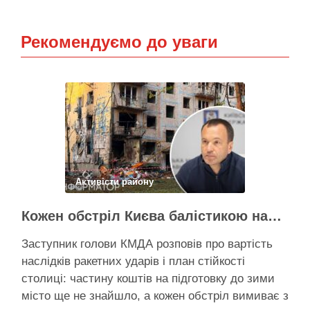
Рекомендуємо до уваги
Активісти району
Кожен обстріл Києва балістикою наносить місту збитків на 300-500 мільйонів – Петро Пантелеєв
Заступник голови КМДА розповів про вартість
наслідків ракетних ударів і план стійкості
столиці: частину коштів на підготовку до зими
місто ще не знайшло, а кожен обстріл вимиває з