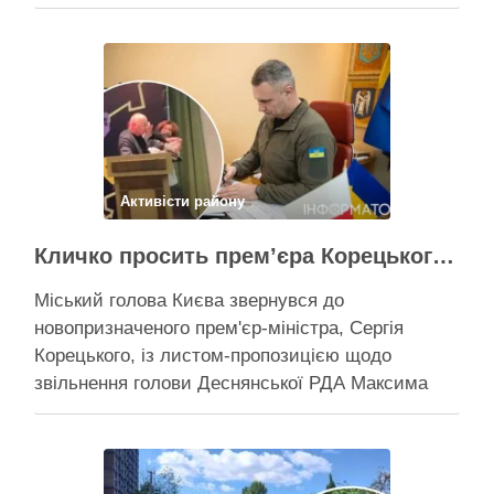
казни міста ще більше коштів Балістичний удар
по Києву коштує 300-500 млн, каже Пантелеєв –
при цьому деякі питання, як-от розселення
містян …
Поділитися у соцмережах:
Активісти району
Кличко просить прем’єра Корецького внести президентові подання на звільнення володаря Троєщини Бахматова
Міський голова Києва звернувся до
новопризначеного прем'єр-міністра, Сергія
Корецького, із листом-пропозицією щодо
звільнення голови Деснянської РДА Максима
Бахматова Кличко написав листа прем'єрові
Корецькому: просить розглянути можливість
подання президентові на Бахматова, що
образив його заступницю Анну Старостенко