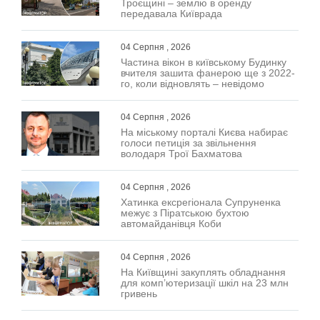
Троєщині – землю в оренду
передавала Київрада
04 Серпня , 2026
Частина вікон в київському Будинку
вчителя зашита фанерою ще з 2022-
го, коли відновлять – невідомо
04 Серпня , 2026
На міському порталі Києва набирає
голоси петиція за звільнення
володаря Трої Бахматова
04 Серпня , 2026
Хатинка ексрегіонала Супруненка
межує з Піратською бухтою
автомайданівця Коби
04 Серпня , 2026
На Київщині закуплять обладнання
для комп’ютеризації шкіл на 23 млн
гривень