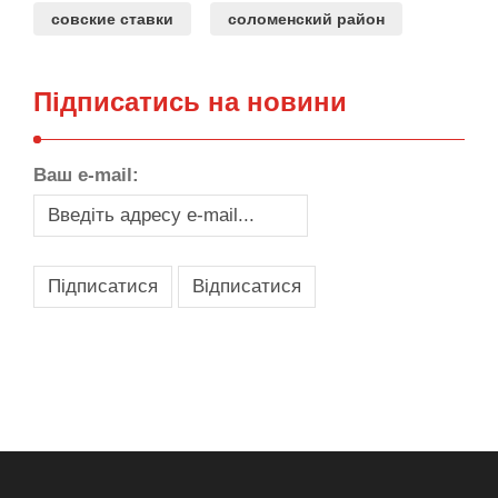
совские ставки
соломенский район
Підписатись на новини
Ваш e-mail:
,
,
,
,
масло texaco
масла и смазки
оборудование для провайдеров
телеком оборудование
запчасти для автобусов