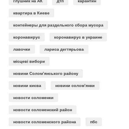
глушник на АК
дтп
карантин
квартира в Киеве
контейнеры для раздельного сбора мусора
коронавирус
коронавирус в украине
лавочки
лариса дегтярьова
місцеві вибори
новини Солом’янського району
новини києва
новини солом’янки
новости соломенки
новости соломенский район
новости соломенского района
пбс