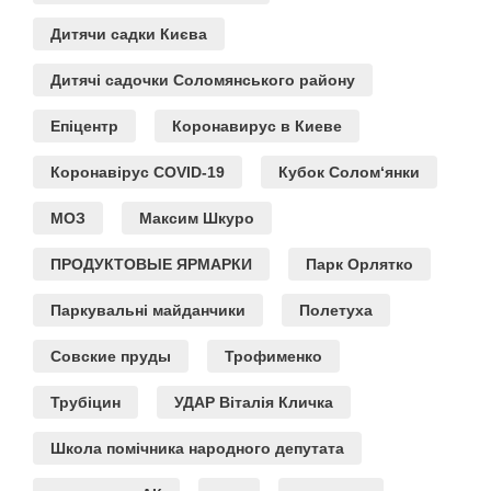
Дитячи садки Києва
Дитячі садочки Соломянського району
Епіцентр
Коронавирус в Киеве
Коронавірус COVID-19
Кубок Солом‘янки
МОЗ
Максим Шкуро
ПРОДУКТОВЫЕ ЯРМАРКИ
Парк Орлятко
Паркувальні майданчики
Полетуха
Совские пруды
Трофименко
Трубіцин
УДАР Віталія Кличка
Школа помічника народного депутата