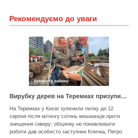
Рекомендуємо до уваги
Активісти району
Вирубку дерев на Теремках призупинили після приїзду заступника Кличка – почався діалог
На Теремках у Києві зупинили пилку до 12
серпня після мітингу сотень мешканців проти
знищення скверу: обіцянку не поновлювати
роботи дав особисто заступник Кличка, Петро