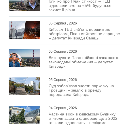
Кличко про План стійкості – ТЕЦ
відновили вже на 65%, будується
захист ІІ рівня
05 Серпня , 2026
Київські ТЕЦ виб’ють першим же
обстрілом, План стійкості не спрацює
– депутат Київради Ємець
05 Серпня , 2026
Виконувати План стійкості заважають
законодавчі обмеження – депутат
Київради
05 Серпня , 2026
Суд зобов’язав знести парковку на
Троєщині – землю в оренду
передавала Київрада
04 Серпня , 2026
Частина вікон в київському Будинку
вчителя зашита фанерою ще з 2022-
го, коли відновлять – невідомо