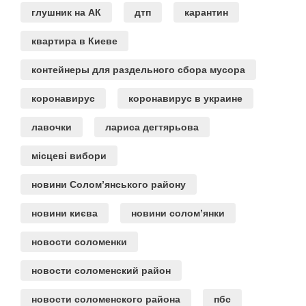
глушник на АК
дтп
карантин
квартира в Киеве
контейнеры для раздельного сбора мусора
коронавирус
коронавирус в украине
лавочки
лариса дегтярьова
місцеві вибори
новини Солом’янського району
новини києва
новини солом’янки
новости соломенки
новости соломенский район
новости соломенского района
пбс