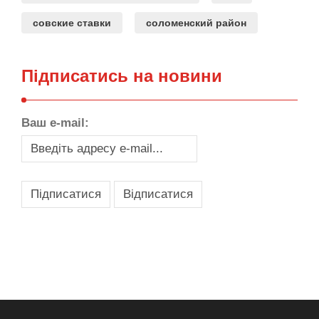
совские ставки
соломенский район
Підписатись на новини
Ваш e-mail:
,
,
,
,
масло texaco
масла и смазки
оборудование для провайдеров
телеком оборудование
запчасти для автобусов