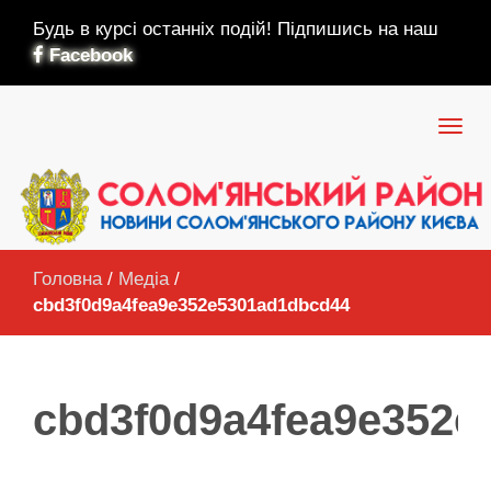
Будь в курсі останніх подій! Підпишись на наш
Facebook
Головна
/
Медіа
/
cbd3f0d9a4fea9e352e5301ad1dbcd44
cbd3f0d9a4fea9e352e