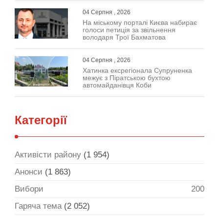
04 Серпня , 2026
На міському порталі Києва набирає
голоси петиція за звільнення
володаря Трої Бахматова
04 Серпня , 2026
Хатинка ексрегіонала Супруненка
межує з Піратською бухтою
автомайданівця Коби
Категорії
Активісти району
(1 954)
Анонси
(1 863)
Вибори
200
Гаряча тема
(2 052)