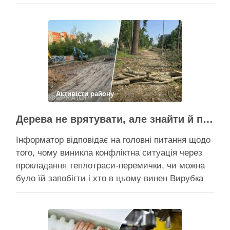
Пантелеєв, що прибув налагодити комунікацію
Вирубку дерев на Теремках призупинили, втім,
чи вдасться зберегти ту частину озеленення,
що лишилася, – поки невідомо На Теремках у …
Поділитися у соцмережах:
Активісти району
Дерева не врятувати, але знайти й покарати винних треба – головні питання і висновки з конфлікту на Теремках
Інформатор відповідає на головні питання щодо
того, чому виникла конфліктна ситуація через
прокладання теплотраси-перемички, чи можна
було їй запобігти і хто в цьому винен Вирубка
дерев триває, почали й прокладати теплотрасу
– значить, процес вже не зупинити Зранку у
суботу, 8 серпня 2026 року, на Теремках у Києві
почалася вже …