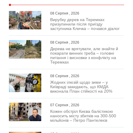
08 Серпня , 2026
Вирубку дерев на Теремках
призупинили після приїзду
заступника Кличка – почався діалог
08 Серпня , 2026
Дерева не врятувати, але знайти й
покарати винних треба – головні
питання і висновки з конфлікту на
Теремках
08 Серпня , 2026
Жодних ілюзій щодо зими – у
Київраді закидають, що КМДА
виконала План стійкості на 20%
07 Серпня , 2026
Кожен обстріл Києва балістикою
наносить місту збитків на 300-500
мільйонів – Петро Пантелеєв