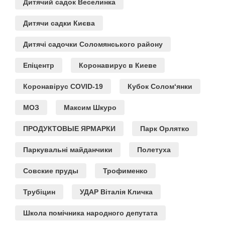
Дитячий садок Веселинка
Дитячи садки Києва
Дитячі садочки Соломянського району
Епіцентр
Коронавирус в Киеве
Коронавірус COVID-19
Кубок Солом‘янки
МОЗ
Максим Шкуро
ПРОДУКТОВЫЕ ЯРМАРКИ
Парк Орлятко
Паркувальні майданчики
Полетуха
Совские пруды
Трофименко
Трубіцин
УДАР Віталія Кличка
Школа помічника народного депутата