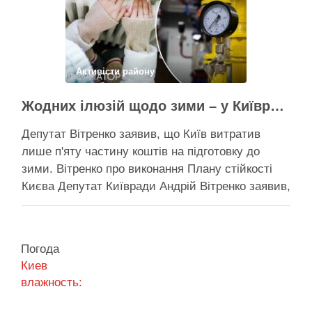
Поділитися у соцмережах:
Активісти району
Жодних ілюзій щодо зими – у Київраді закидають, що КМДА виконала План стійкості на 20%
Депутат Вітренко заявив, що Київ витратив
лише п'яту частину коштів на підготовку до
зими. Вітренко про виконання Плану стійкості
Києва Депутат Київради Андрій Вітренко заявив,
що станом на 5 серпня столична влада
виконала План стійкості за видатками лише
трохи більше ніж на 20%. За його словами, до
Погода
старту опалювального сезону …
Киев
влажность:
Поділитися у соцмережах: