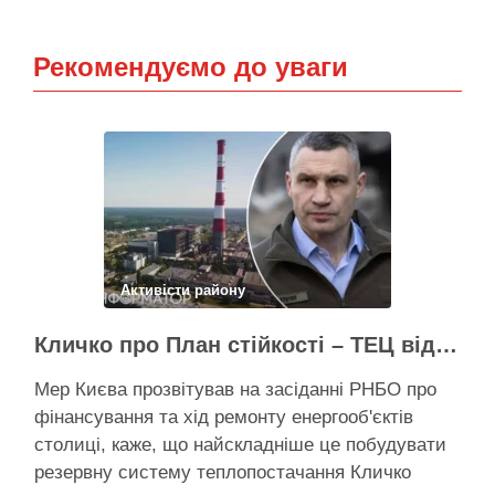
Рекомендуємо до уваги
Активісти району
Кличко про План стійкості – ТЕЦ відновили вже на 65%, будується захист ІІ рівня
Мер Києва прозвітував на засіданні РНБО про
фінансування та хід ремонту енергооб'єктів
столиці, каже, що найскладніше це побудувати
резервну систему теплопостачання Кличко