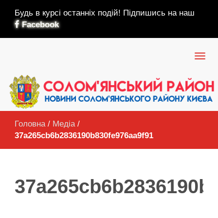
Будь в курсі останніх подій! Підпишись на наш
Facebook
Головна
/
Медіа
/
37a265cb6b2836190b830fe976aa9f91
37a265cb6b2836190b8