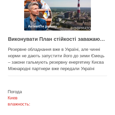
Поділитися у соцмережах:
Активісти району
Виконувати План стійкості заважають законодавчі обмеження – депутат Київради
Резервне обладнання вже в Україні, але чинні
норми не дають запустити його до зими Ємець
– закони гальмують резервну енергетику Києва
Міжнародні партнери вже передали Україні
обладнання для резервного енергозабезпечення
Києва, однак ввести його в експлуатацію
заважають чинні законодавчі процедури. Про це
Погода
4 серпня заявив депутат Київської міської ради
Киев
від …
влажность:
Поділитися у соцмережах: