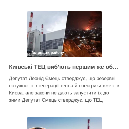
розповів про виконання Плану стійкості Києва на
засіданні РНБО Київ уже виконав ремонт
пошкоджених енергооб’єктів на 65%, а на
потреби Плану стійкості столиця залучила
понад 10 млрд грн, …
Поділитися у соцмережах:
Активісти району
Київські ТЕЦ виб’ють першим же обстрілом, План стійкості не спрацює – депутат Київради Ємець
Депутат Леонід Ємець стверджує, що резервні
потужності з генерації тепла й електрики вже є в
Києва, але закони не дають запустити їх до
зими Депутат Ємець стверджує, що ТЕЦ
можуть бути знищені першим же ракетним
ударом, тоді Києву знадобиться резервна
генерація тепла, але ввести її в експлуатацію
швидко не вийде …