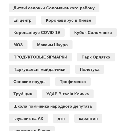
Дитячі садочки Соломянського району
Епіцентр
Коронавирус в Киеве
Коронавірус COVID-19
Кубок Солом‘янки
МОЗ
Максим Шкуро
ПРОДУКТОВЫЕ ЯРМАРКИ
Парк Орлятко
Паркувальні майданчики
Полетуха
Совские пруды
Трофименко
Трубіцин
УДАР Віталія Кличка
Школа помічника народного депутата
глушник на АК
дтп
карантин
квартира в Киеве