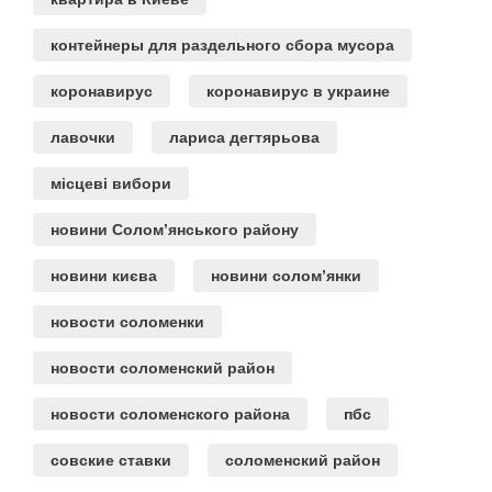
контейнеры для раздельного сбора мусора
коронавирус
коронавирус в украине
лавочки
лариса дегтярьова
місцеві вибори
новини Солом’янського району
новини києва
новини солом’янки
новости соломенки
новости соломенский район
новости соломенского района
пбс
совские ставки
соломенский район