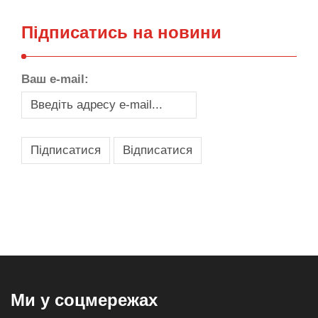
Підписатись на новини
Ваш e-mail:
,
,
,
,
масло texaco
масла и смазки
оборудование для провайдеров
телеком оборудование
запчасти для автобусов
Ми у соцмережах