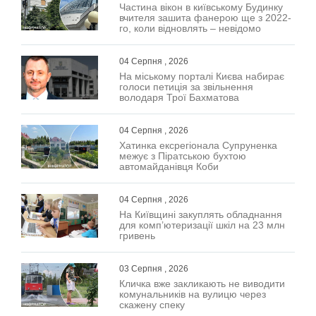
Частина вікон в київському Будинку
вчителя зашита фанерою ще з 2022-
го, коли відновлять – невідомо
04 Серпня , 2026
На міському порталі Києва набирає
голоси петиція за звільнення
володаря Трої Бахматова
04 Серпня , 2026
Хатинка ексрегіонала Супруненка
межує з Піратською бухтою
автомайданівця Коби
04 Серпня , 2026
На Київщині закуплять обладнання
для комп’ютеризації шкіл на 23 млн
гривень
03 Серпня , 2026
Кличка вже закликають не виводити
комунальників на вулицю через
скажену спеку