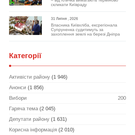
– від Кличка вимагають терміново
скликати Київраду
31 Липня , 2026
Власника Київхліба, ексрегіонала
Супруненка судитимуть за
захоплення землі на березі Дніпра
Категорії
Активісти району
(1 946)
Анонси
(1 856)
Вибори
200
Гаряча тема
(2 045)
Депутати району
(1 631)
Корисна інформація
(2 010)