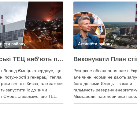
вісти району
Активісти району
Київські ТЕЦ виб’ють першим же обстрілом, План стійкості не спрацює – депутат Київради Ємець
т Леонід Ємець стверджує, що
Резервне обладнання вже в Укр
ні потужності з генерації тепла
але чинні норми не дають запу
трики вже є в Києва, але закони
його до зими Ємець – закони
ть запустити їх до зими
гальмують резервну енергетику
т Ємець стверджує, що ТЕЦ
Міжнародні партнери вже пере
 бути знищені першим же
Україні обладнання для резерв
им ударом, тоді Києву
енергозабезпечення Києва, од
иться резервна генерація
ввести його в експлуатацію за
 але ввести її в експлуатацію
чинні законодавчі процедури. 
о не вийде …
4 серпня заявив депутат Київсь
міської ради від …