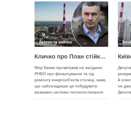
Активісти району
Акти
Кличко про План стійкості – ТЕЦ відновили вже на 65%, будується захист ІІ рівня
Мер Києва прозвітував на засіданні
Депута
РНБО про фінансування та хід
резерв
ремонту енергооб'єктів столиці, каже,
й елек
що найскладніше це побудувати
не даю
резервну систему теплопостачання
Депута
Кличко розповів про виконання Плану
можуть
стійкості Києва на засіданні РНБО Київ
ракетн
уже виконав ремонт пошкоджених
знадоб
енергооб’єктів на 65%, а на потреби
тепла,
Плану стійкості столиця залучила
швидк
понад 10 млрд грн, …