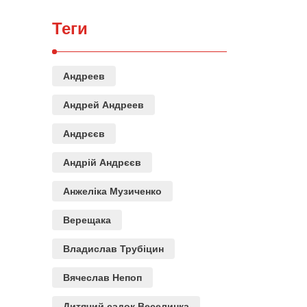
Теги
Андреев
Андрей Андреев
Андрєєв
Андрій Андрєєв
Анжеліка Музиченко
Верещака
Владислав Трубіцин
Вячеслав Непоп
Дитячий садок Веселинка