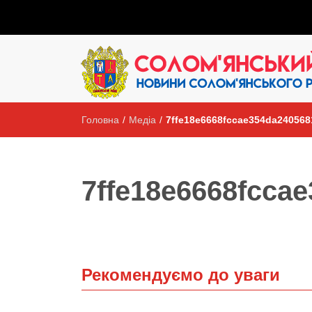
Головна
/
Медіа
/
7ffe18e6668fccae354da240568
7ffe18e6668fcca
Рекомендуємо до уваги