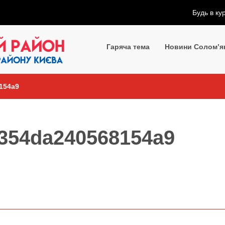
Будь в ку
Гаряча тема
Новини Солом’я
154a9
e354da240568154a9