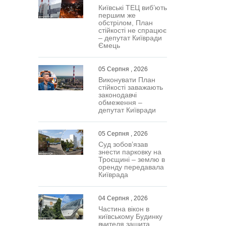
Київські ТЕЦ виб’ють
першим же
обстрілом, План
стійкості не спрацює
– депутат Київради
Ємець
05 Серпня , 2026
Виконувати План
стійкості заважають
законодавчі
обмеження –
депутат Київради
05 Серпня , 2026
Суд зобов’язав
знести парковку на
Троєщині – землю в
оренду передавала
Київрада
04 Серпня , 2026
Частина вікон в
київському Будинку
вчителя зашита