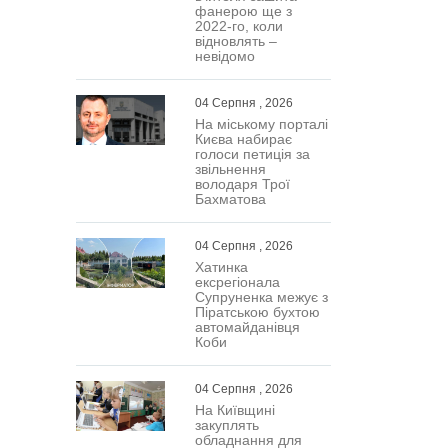
фанерою ще з
2022-го, коли
відновлять –
невідомо
04 Серпня , 2026
На міському порталі
Києва набирає
голоси петиція за
звільнення
володаря Трої
Бахматова
04 Серпня , 2026
Хатинка
ексрегіонала
Супруненка межує з
Піратською бухтою
автомайданівця
Коби
04 Серпня , 2026
На Київщині
закуплять
обладнання для