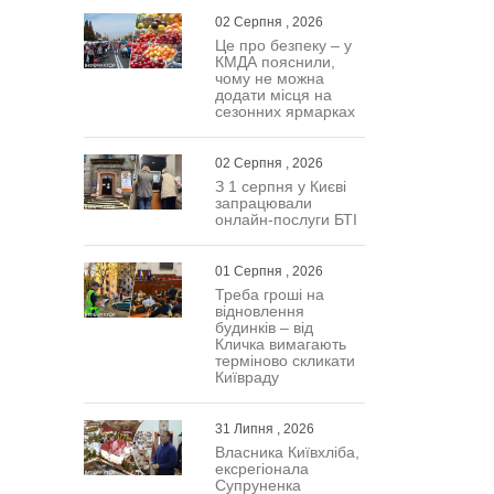
02 Серпня , 2026
Це про безпеку – у
КМДА пояснили,
чому не можна
додати місця на
сезонних ярмарках
02 Серпня , 2026
З 1 серпня у Києві
запрацювали
онлайн-послуги БТІ
01 Серпня , 2026
Треба гроші на
відновлення
будинків – від
Кличка вимагають
терміново скликати
Київраду
31 Липня , 2026
Власника Київхліба,
ексрегіонала
Супруненка