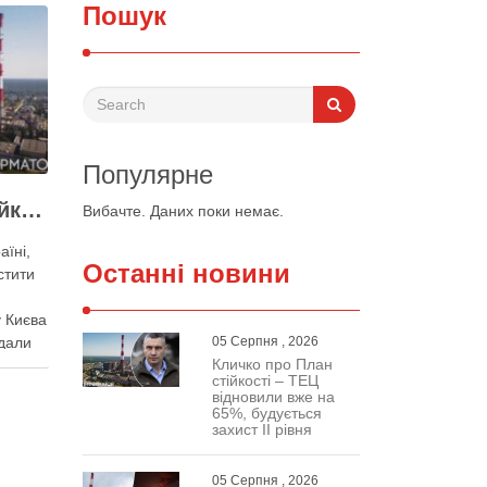
Пошук
Популярне
Виконувати План стійкості заважають законодавчі обмеження – депутат Київради
Вибачте. Даних поки немає.
аїні,
Останні новини
стити
 Києва
дали
05 Серпня , 2026
Кличко про План
ного
стійкості – ТЕЦ
нак
відновили вже на
важають
65%, будується
захист ІІ рівня
Про це
кої
05 Серпня , 2026