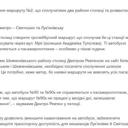
ення маршруту №2, що сполучатиме два райони столиці та розванта
 метро – Святошин та Лук'янівську
толиці створити тролейбусний маршрут, що сполучав би ці станції 
сувати через вул. Мрії (колишня Академіка Туполєва). Ті автобусні
ляються з пасажиропотоком – особливо у пікові години.
цем Шевченківського району столиці Дмитром Ревтюхом на сайт Київ
ьким і Шевченківським, необхідно посилити сполучення шляхом
Це потрібно, каже автор, бо наявні маршрути не вивозять усіх паса
тим, що автобуси №90 та №90к не справляються з пасажиропотоком,
ся тим, що маршрут №90к не працює у вихідні дні, залишаючи
ння”, – зауважив Дмитро Ревтюх у петиції.
у дозволить зменшити навантаження на автобуси, забезпечити
двищити транспортну доступність для мешканців Лук’янівки й Святош