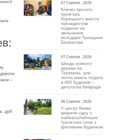
чності
07 Серпня , 2026
Кличко просить
прем’єра
Корецького внести
рати
президентові
подання на
звільнення
володаря Троєщини
в:
Бахматова
07 Серпня , 2026
Шкода кожного
му
дерева на
Теремках, але
 дороги
тепло мають подати
раси –
в 400 будинків –
депутатка Київради
06 Серпня , 2026
У центрі Києва
ь: дуб
викрили одну з
наймасштабніших
туалетних схем з
фіктивним будинком