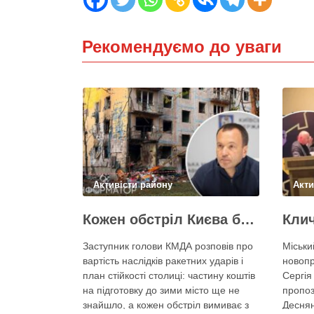
Рекомендуємо до уваги
Активісти району
Акти
Кожен обстріл Києва балістикою наносить місту збитків на 300-500 мільйонів – Петро Пантелеєв
Заступник голови КМДА розповів про
Міськи
вартість наслідків ракетних ударів і
новопр
план стійкості столиці: частину коштів
Сергія
на підготовку до зими місто ще не
пропоз
знайшло, а кожен обстріл вимиває з
Десня