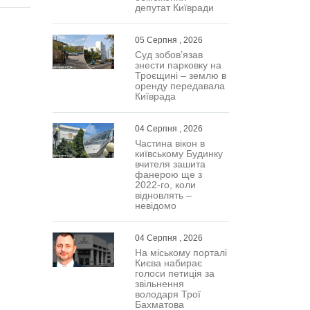
депутат Київради
оло
ТРЦ
05 Серпня , 2026
ивши,
Суд зобов’язав
ерез
знести парковку на
Троєщині – землю в
на
оренду передавала
ом
Київрада
04 Серпня , 2026
Частина вікон в
київському Будинку
вчителя зашита
фанерою ще з
2022-го, коли
відновлять –
невідомо
04 Серпня , 2026
На міському порталі
Києва набирає
голоси петиція за
звільнення
володаря Трої
Бахматова