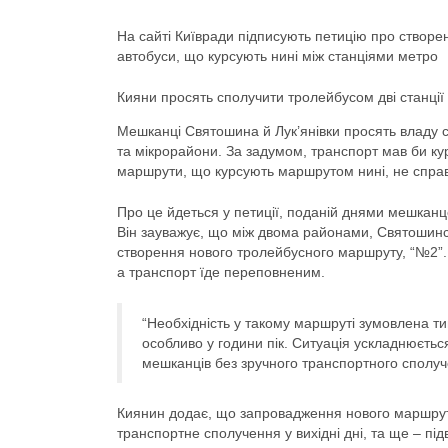
На сайті Київради підписують петицію про створ
автобуси, що курсують нині між станціями метро
Кияни просять сполучити тролейбусом дві станції
Мешканці Святошина й Лук’янівки просять владу с
та мікрорайони. За задумом, транспорт мав би кур
маршрути, що курсують маршрутом нині, не справ
Про це йдеться у петиції, поданій днями мешкан
Він зауважує, що між двома районами, Святошинс
створення нового тролейбусного маршруту, “№2”. 
а транспорт їде переповненим.
“Необхідність у такому маршруті зумовлена 
особливо у години пік. Ситуація ускладнюєть
мешканців без зручного транспортного сполуче
Киянин додає, що запровадження нового маршрут
транспортне сполучення у вихідні дні, та ще – пі