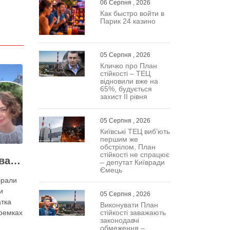
06 Серпня , 2026
Как быстро войти в
Парик 24 казино
05 Серпня , 2026
Кличко про План
стійкості – ТЕЦ
відновили вже на
65%, будується
захист ІІ рівня
05 Серпня , 2026
Київські ТЕЦ виб’ють
першим же
обстрілом, План
стійкості не спрацює
Шкода кожного дерева на Теремках, але тепло мають подати в 400 будинків – депутатка Київради
– депутат Київради
Ємець
брали
и
05 Серпня , 2026
атка
Виконувати План
стійкості заважають
еремках
законодавчі
обмеження –