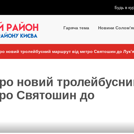
Будь в ку
Гаряча тема
Новини Солом’я
ро новий тролейбусний маршрут від метро Святошин до Лук’я
про новий тролейбусни
тро Святошин до