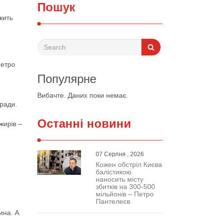
Пошук
жить
метро
Популярне
Вибачте. Даних поки немає.
ради.
Останні новини
жирів –
07 Серпня , 2026
Кожен обстріл Києва
балістикою
наносить місту
збитків на 300-500
мільйонів – Петро
Пантелеєв
ина. А