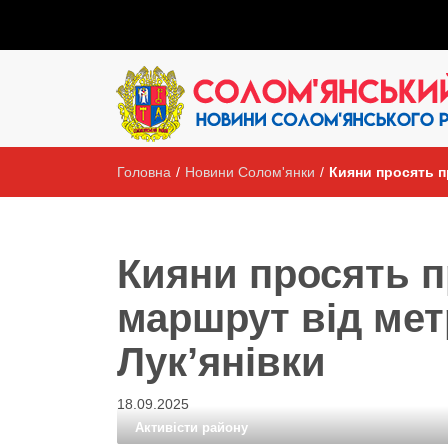
Головна
/
Новини Солом'янки
/
Кияни просять п
Кияни просять 
маршрут від ме
Лук’янівки
18.09.2025
Активісти району