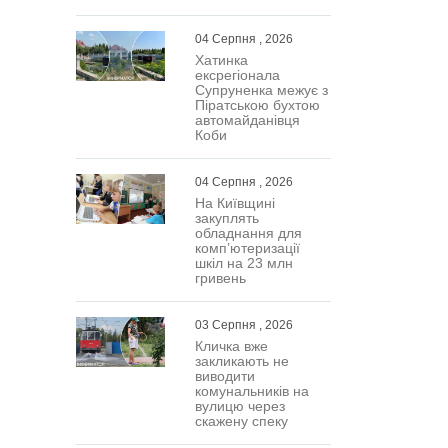
04 Серпня , 2026
Хатинка
ексрегіонала
Супруненка межує з
Піратською бухтою
автомайданівця
Коби
04 Серпня , 2026
На Київщині
закуплять
обладнання для
комп’ютеризації
шкіл на 23 млн
гривень
03 Серпня , 2026
Кличка вже
закликають не
виводити
комунальників на
вулицю через
скажену спеку