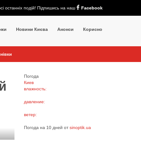
рсі останніх подій! Підпишись на наш
Facebook
нки
Новини Києва
Анонси
Корисно
нівки
Погода
й
Киев
влажность:
давление:
ветер:
Погода на 10 дней от
sinoptik.ua