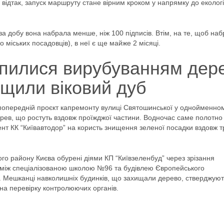
відтак, запуск маршруту стане вірним кроком у напрямку до екологі
а добу вона набрала менше, ніж 100 підписів. Втім, на те, щоб наб
до міських посадовців), в неї є ще майже 2 місяці.
пилися вирубуванням дере
щили віковий дуб
попередній проєкт капремонту вулиці Святошинської у однойменно
рев, що ростуть вздовж проїжджої частини. Водночас саме полотно
нт КК “Київавтодор” на користь знищення зеленої посадки вздовж т
о району Києва обурені діями КП “Київзеленбуд” через зрізання
рі між спеціалізованою школою №96 та будівлею Європейського
ку. Мешканці навколишніх будинків, що захищали дерево, стверджуют
ь на перевірку контролюючих органів.