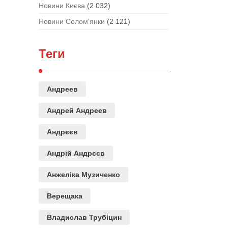
Новини Києва
(2 032)
Новини Солом'янки
(2 121)
Теги
Андреев
Андрей Андреев
Андрєєв
Андрій Андрєєв
Анжеліка Музиченко
Верещака
Владислав Трубіцин