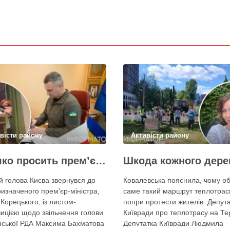
вісти району
Активісти району
Кличко просить прем’єра Корецького внести президентові подання на звільнення володаря Троєщини Бахматова
й голова Києва звернувся до
Ковалевська пояснила, чому о
изначеного прем'єр-міністра,
саме такий маршрут теплотрас
 Корецького, із листом-
попри протести жителів. Депут
ицією щодо звільнення голови
Київради про теплотрасу на Т
нської РДА Максима Бахматова
Депутатка Київради Людмила