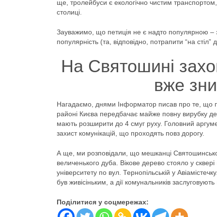
ще, тролейбуси є екологічно чистим транспортом, 
столиці.
Зауважимо, що петиція не є надто популярною – з
популярність (та, відповідно, потрапити “на стіл” 
На Святошині захо
вже зни
Нагадаємо, днями Інформатор писав про те, що 
районі Києва передбачає майже повну вирубку де
мають розширити до 4 смуг руху. Головний аргуме
захист комунікацій, що проходять повз дорогу.
А ще, ми розповідали, що мешканці Святошинськог
величенького дуба. Вікове дерево стояло у скве
університету по вул. Тернопільській у Авіамістеч
був живісіньким, а дії комунальників заслуговуют
Поділитися у соцмережах: