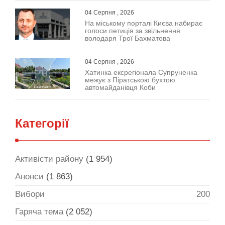
04 Серпня , 2026
На міському порталі Києва набирає
голоси петиція за звільнення
володаря Трої Бахматова
04 Серпня , 2026
Хатинка ексрегіонала Супруненка
межує з Піратською бухтою
автомайданівця Коби
Категорії
Активісти району
(1 954)
Анонси
(1 863)
Вибори
200
Гаряча тема
(2 052)