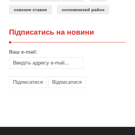
совские ставки
соломенский район
Підписатись на новини
Ваш e-mail:
,
,
,
,
масло texaco
масла и смазки
оборудование для провайдеров
телеком оборудование
запчасти для автобусов