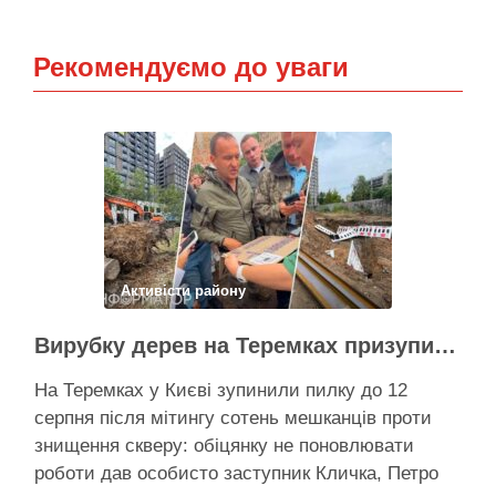
Рекомендуємо до уваги
Активісти району
Вирубку дерев на Теремках призупинили після приїзду заступника Кличка – почався діалог
На Теремках у Києві зупинили пилку до 12
серпня після мітингу сотень мешканців проти
знищення скверу: обіцянку не поновлювати
роботи дав особисто заступник Кличка, Петро