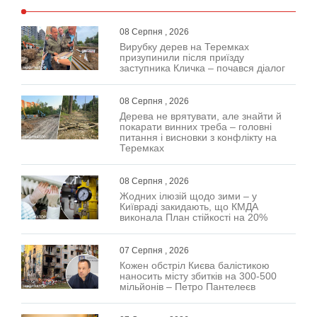
08 Серпня , 2026
Вирубку дерев на Теремках
призупинили після приїзду
заступника Кличка – почався діалог
08 Серпня , 2026
Дерева не врятувати, але знайти й
покарати винних треба – головні
питання і висновки з конфлікту на
Теремках
08 Серпня , 2026
Жодних ілюзій щодо зими – у
Київраді закидають, що КМДА
виконала План стійкості на 20%
07 Серпня , 2026
Кожен обстріл Києва балістикою
наносить місту збитків на 300-500
мільйонів – Петро Пантелеєв