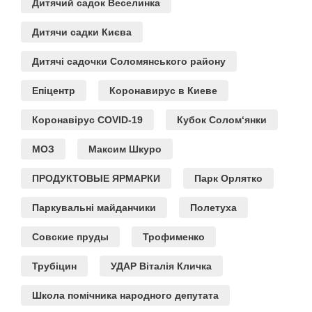
Дитячий садок Веселинка
Дитячи садки Києва
Дитячі садочки Соломянського району
Епіцентр
Коронавирус в Киеве
Коронавірус COVID-19
Кубок Солом‘янки
МОЗ
Максим Шкуро
ПРОДУКТОВЫЕ ЯРМАРКИ
Парк Орлятко
Паркувальні майданчики
Полетуха
Совские пруды
Трофименко
Трубіцин
УДАР Віталія Кличка
Школа помічника народного депутата