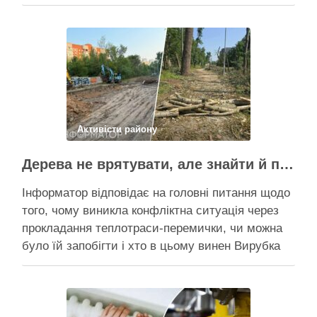
Пантелеєв, що прибув налагодити комунікацію
Вирубку дерев на Теремках призупинили, втім,
чи вдасться зберегти ту частину озеленення,
що лишилася, – поки невідомо На Теремках у …
Поділитися у соцмережах:
Активісти району
Дерева не врятувати, але знайти й покарати винних треба – головні питання і висновки з конфлікту на Теремках
Інформатор відповідає на головні питання щодо
того, чому виникла конфліктна ситуація через
прокладання теплотраси-перемички, чи можна
було їй запобігти і хто в цьому винен Вирубка
дерев триває, почали й прокладати теплотрасу
– значить, процес вже не зупинити Зранку у
суботу, 8 серпня 2026 року, на Теремках у Києві
почалася вже …