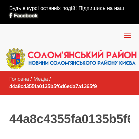
Будь в курсі останніх подій! Підпишись на наш
Facebook
Головна
/
Медіа
/
44a8c4355fa0135b5f6d6eda7a1365f9
44a8c4355fa0135b5f6