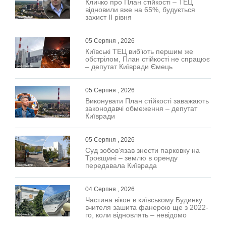
Кличко про План стійкості – ТЕЦ
відновили вже на 65%, будується
захист ІІ рівня
05 Серпня , 2026
Київські ТЕЦ виб’ють першим же
обстрілом, План стійкості не спрацює
– депутат Київради Ємець
05 Серпня , 2026
Виконувати План стійкості заважають
законодавчі обмеження – депутат
Київради
05 Серпня , 2026
Суд зобов’язав знести парковку на
Троєщині – землю в оренду
передавала Київрада
04 Серпня , 2026
Частина вікон в київському Будинку
вчителя зашита фанерою ще з 2022-
го, коли відновлять – невідомо