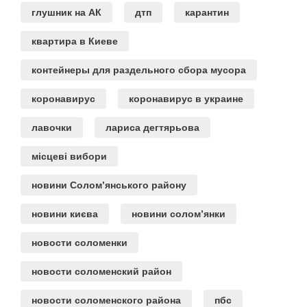
глушник на АК
дтп
карантин
квартира в Киеве
контейнеры для раздельного сбора мусора
коронавирус
коронавирус в украине
лавочки
лариса дегтярьова
місцеві вибори
новини Солом’янського району
новини києва
новини солом’янки
новости соломенки
новости соломенский район
новости соломенского района
пбс