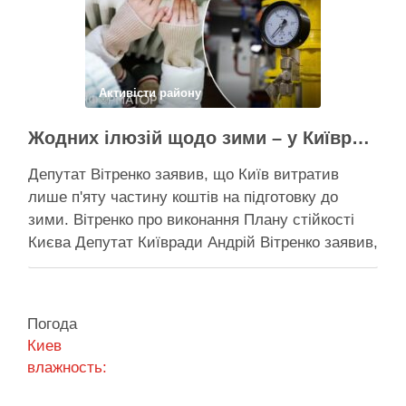
Поділитися у соцмережах:
Активісти району
Жодних ілюзій щодо зими – у Київраді закидають, що КМДА виконала План стійкості на 20%
Депутат Вітренко заявив, що Київ витратив
лише п'яту частину коштів на підготовку до
зими. Вітренко про виконання Плану стійкості
Києва Депутат Київради Андрій Вітренко заявив,
що станом на 5 серпня столична влада
виконала План стійкості за видатками лише
трохи більше ніж на 20%. За його словами, до
Погода
старту опалювального сезону …
Киев
влажность:
Поділитися у соцмережах: