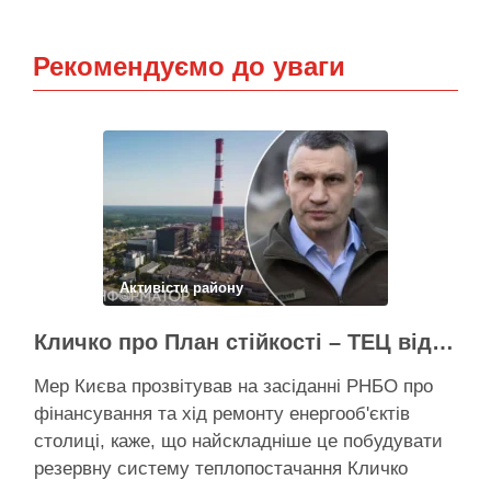
Рекомендуємо до уваги
Активісти району
Кличко про План стійкості – ТЕЦ відновили вже на 65%, будується захист ІІ рівня
Мер Києва прозвітував на засіданні РНБО про
фінансування та хід ремонту енергооб'єктів
столиці, каже, що найскладніше це побудувати
резервну систему теплопостачання Кличко