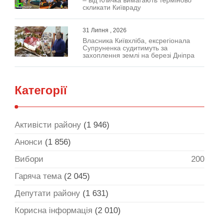
– від Кличка вимагають терміново
скликати Київраду
31 Липня , 2026
Власника Київхліба, ексрегіонала
Супруненка судитимуть за
захоплення землі на березі Дніпра
Категорії
Активісти району
(1 946)
Анонси
(1 856)
Вибори
200
Гаряча тема
(2 045)
Депутати району
(1 631)
Корисна інформація
(2 010)