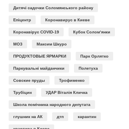
Дитячі садочки Соломянського району
Епіцентр
Коронавирус в Киеве
Коронавірус COVID-19
Кубок Солом‘янки
МОЗ
Максим Шкуро
ПРОДУКТОВЫЕ ЯРМАРКИ
Парк Орлятко
Паркувальні майданчики
Полетуха
Совские пруды
Трофименко
Трубіцин
УДАР Віталія Кличка
Школа помічника народного депутата
глушник на АК
дтп
карантин
квартира в Киеве