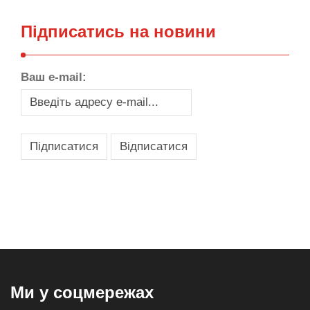
Підписатись на новини
Ваш e-mail:
,
,
,
,
масло texaco
масла и смазки
оборудование для провайдеров
телеком оборудование
запчасти для автобусов
Ми у соцмережах