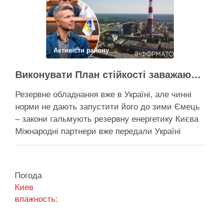
Поділитися у соцмережах:
Активісти району
Виконувати План стійкості заважають законодавчі обмеження – депутат Київради
Резервне обладнання вже в Україні, але чинні
норми не дають запустити його до зими Ємець
– закони гальмують резервну енергетику Києва
Міжнародні партнери вже передали Україні
обладнання для резервного енергозабезпечення
Києва, однак ввести його в експлуатацію
заважають чинні законодавчі процедури. Про це
Погода
4 серпня заявив депутат Київської міської ради
Киев
від …
влажность:
Поділитися у соцмережах: