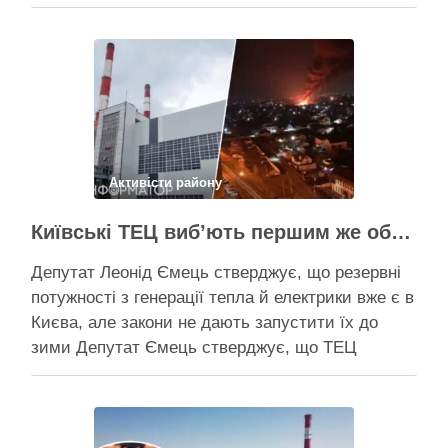
розповів про виконання Плану стійкості Києва на
засіданні РНБО Київ уже виконав ремонт
пошкоджених енергооб’єктів на 65%, а на
потреби Плану стійкості столиця залучила
понад 10 млрд грн, …
Поділитися у соцмережах:
Активісти району
Київські ТЕЦ виб’ють першим же обстрілом, План стійкості не спрацює – депутат Київради Ємець
Депутат Леонід Ємець стверджує, що резервні
потужності з генерації тепла й електрики вже є в
Києва, але закони не дають запустити їх до
зими Депутат Ємець стверджує, що ТЕЦ
можуть бути знищені першим же ракетним
ударом, тоді Києву знадобиться резервна
генерація тепла, але ввести її в експлуатацію
швидко не вийде …