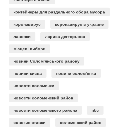
контейнеры для раздельного сбора мусора
коронавирус
коронавирус в украине
лавочки
лариса дегтярьова
місцеві вибори
новини Солом’янського району
новини києва
новини солом’янки
новости соломенки
новости соломенский район
новости соломенского района
пбс
совские ставки
соломенский район