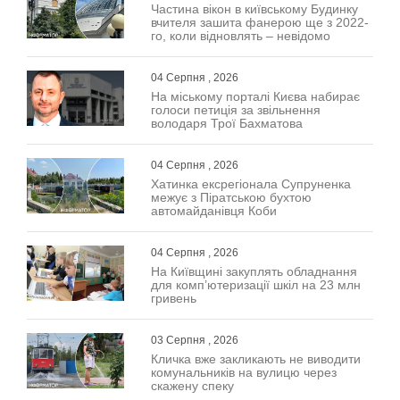
Частина вікон в київському Будинку
вчителя зашита фанерою ще з 2022-
го, коли відновлять – невідомо
04 Серпня , 2026
На міському порталі Києва набирає
голоси петиція за звільнення
володаря Трої Бахматова
04 Серпня , 2026
Хатинка ексрегіонала Супруненка
межує з Піратською бухтою
автомайданівця Коби
04 Серпня , 2026
На Київщині закуплять обладнання
для комп’ютеризації шкіл на 23 млн
гривень
03 Серпня , 2026
Кличка вже закликають не виводити
комунальників на вулицю через
скажену спеку