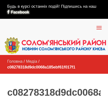
Будь в курсі останніх подій! Підпишись на наш
Facebook
Головна
/
Медіа
/
c08278318d9dc0068a185ebf61f017f1
c08278318d9dc0068a1