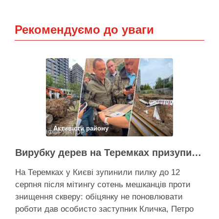
Рекомендуємо до уваги
Активісти району
Вирубку дерев на Теремках призупинили після приїзду заступника Кличка – почався діалог
На Теремках у Києві зупинили пилку до 12
серпня після мітингу сотень мешканців проти
знищення скверу: обіцянку не поновлювати
роботи дав особисто заступник Кличка, Петро