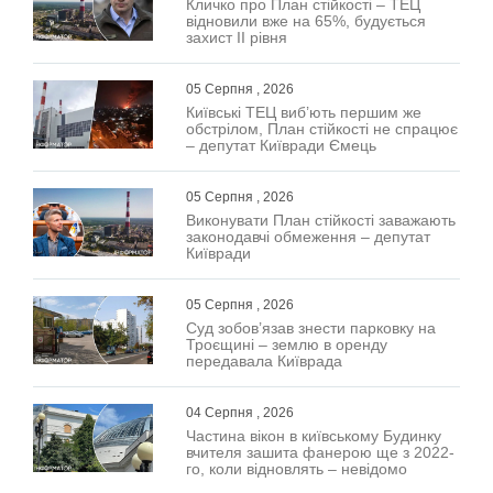
Кличко про План стійкості – ТЕЦ
відновили вже на 65%, будується
захист ІІ рівня
05 Серпня , 2026
Київські ТЕЦ виб’ють першим же
обстрілом, План стійкості не спрацює
– депутат Київради Ємець
05 Серпня , 2026
Виконувати План стійкості заважають
законодавчі обмеження – депутат
Київради
05 Серпня , 2026
Суд зобов’язав знести парковку на
Троєщині – землю в оренду
передавала Київрада
04 Серпня , 2026
Частина вікон в київському Будинку
вчителя зашита фанерою ще з 2022-
го, коли відновлять – невідомо