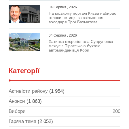
04 Серпня , 2026
На міському порталі Києва набирає
голоси петиція за звільнення
володаря Трої Бахматова
04 Серпня , 2026
Хатинка ексрегіонала Супруненка
межує з Піратською бухтою
автомайданівця Коби
Категорії
Активісти району
(1 954)
Анонси
(1 863)
Вибори
200
Гаряча тема
(2 052)