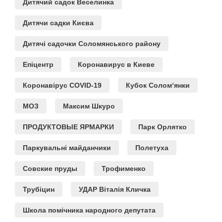
Дитячий садок Веселинка
Дитячи садки Києва
Дитячі садочки Соломянського району
Епіцентр
Коронавирус в Киеве
Коронавірус COVID-19
Кубок Солом‘янки
МОЗ
Максим Шкуро
ПРОДУКТОВЫЕ ЯРМАРКИ
Парк Орлятко
Паркувальні майданчики
Полетуха
Совские пруды
Трофименко
Трубіцин
УДАР Віталія Кличка
Школа помічника народного депутата