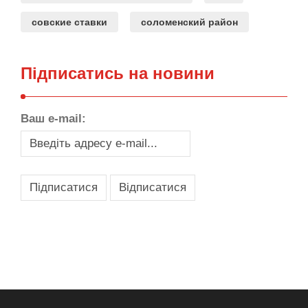
совские ставки
соломенский район
Підписатись на новини
Ваш e-mail:
,
,
,
,
масло texaco
масла и смазки
оборудование для провайдеров
телеком оборудование
запчасти для автобусов