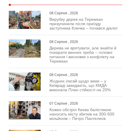
08 Серпня , 2026
Вирубку дерев на Теремках
призупинили після приїзду
заступника Кличка – почався діалог
08 Серпня , 2026
Дерева не врятувати, але знайти й
покарати винних треба – головні
питання і висновки з конфлікту на
Теремках
08 Серпня , 2026
Жодних ілюзій щодо зими – у
Київраді закидають, що КМДА
виконала План стійкості на 20%
07 Серпня , 2026
Кожен обстріл Києва балістикою
наносить місту збитків на 300-500
мільйонів – Петро Пантелеєв