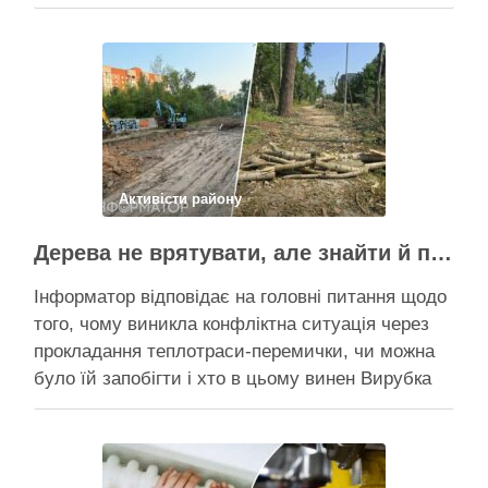
Пантелеєв, що прибув налагодити комунікацію
Вирубку дерев на Теремках призупинили, втім,
чи вдасться зберегти ту частину озеленення,
що лишилася, – поки невідомо На Теремках у …
Поділитися у соцмережах:
Активісти району
Дерева не врятувати, але знайти й покарати винних треба – головні питання і висновки з конфлікту на Теремках
Інформатор відповідає на головні питання щодо
того, чому виникла конфліктна ситуація через
прокладання теплотраси-перемички, чи можна
було їй запобігти і хто в цьому винен Вирубка
дерев триває, почали й прокладати теплотрасу
– значить, процес вже не зупинити Зранку у
суботу, 8 серпня 2026 року, на Теремках у Києві
почалася вже …