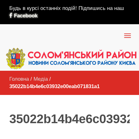
Будь в курсі останніх подій! Підпишись на наш
Facebook
Головна
/
Медіа
/
35022b14b4e6c03932e00eab071831a1
35022b14b4e6c03932