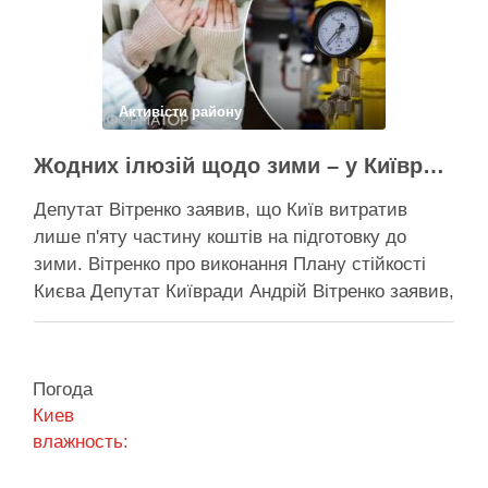
Поділитися у соцмережах:
Активісти району
Жодних ілюзій щодо зими – у Київраді закидають, що КМДА виконала План стійкості на 20%
Депутат Вітренко заявив, що Київ витратив
лише п'яту частину коштів на підготовку до
зими. Вітренко про виконання Плану стійкості
Києва Депутат Київради Андрій Вітренко заявив,
що станом на 5 серпня столична влада
виконала План стійкості за видатками лише
трохи більше ніж на 20%. За його словами, до
Погода
старту опалювального сезону …
Киев
влажность:
Поділитися у соцмережах: