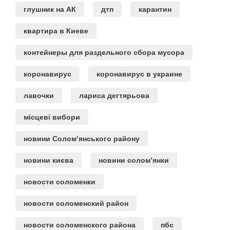
глушник на АК
дтп
карантин
квартира в Киеве
контейнеры для раздельного сбора мусора
коронавирус
коронавирус в украине
лавочки
лариса дегтярьова
місцеві вибори
новини Солом’янського району
новини києва
новини солом’янки
новости соломенки
новости соломенский район
новости соломенского района
пбс