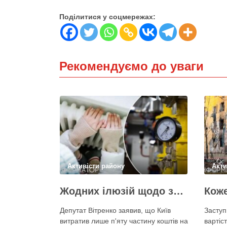
Поділитися у соцмережах:
Рекомендуємо до уваги
Активісти району
Акти
Жодних ілюзій щодо зими – у Київраді закидають, що КМДА виконала План стійкості на 20%
Депутат Вітренко заявив, що Київ
Заступ
витратив лише п'яту частину коштів на
вартіст