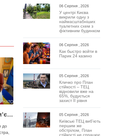
06 Серпня , 2026
У центрі Києва
викрили одну з
наймасштабніших
туалетних схем з
фіктивним будинком
06 Серпня , 2026
Как быстро войти в
Парик 24 казино
05 Серпня , 2026
Кличко про План
стійкості – ТЕЦ
відновили вже на
65%, будується
захист ІІ рівня
Кличко просить прем’єра Корецького внести президентові подання на звільнення володаря Троєщини Бахматова
05 Серпня , 2026
Київські ТЕЦ виб’ють
першим же
я до
обстрілом, План
стра,
стійкості не спрацює