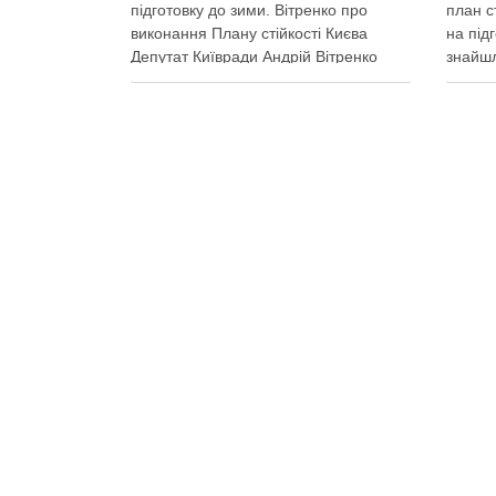
підготовку до зими. Вітренко про
план с
виконання Плану стійкості Києва
на під
Депутат Київради Андрій Вітренко
знайшл
заявив, що станом на 5 серпня
казни 
столична влада виконала План
Баліст
стійкості за видатками лише трохи
300-50
більше ніж на 20%. За його словами,
цьому 
до старту опалювального сезону …
розсел
Поділитися у соцмережах:
Поділ