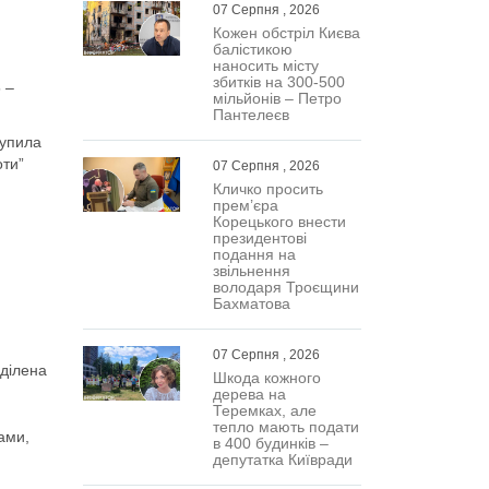
07 Серпня , 2026
Кожен обстріл Києва
балістикою
наносить місту
збитків на 300-500
 –
мільйонів – Петро
Пантелеєв
тупила
оти”
07 Серпня , 2026
Кличко просить
прем’єра
Корецького внести
президентові
подання на
звільнення
володаря Троєщини
Бахматова
07 Серпня , 2026
иділена
Шкода кожного
дерева на
Теремках, але
тепло мають подати
ами,
в 400 будинків –
депутатка Київради