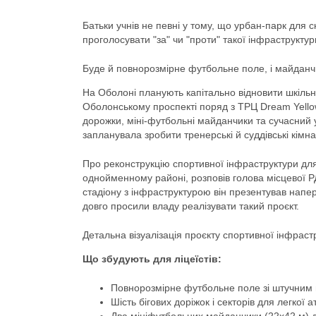
Батьки учнів не певні у тому, що урбан-парк для ск
проголосувати "за" чи "проти" такої інфраструктур
Буде й повнорозмірне футбольне поле, і майданчи
На Оболоні планують капітально відновити шкільн
Оболонському проспекті поряд з ТРЦ Dream Yellow
дорожки, міні-футбольні майданчики та сучасний 
запланувала зробити тренерські й суддівські кімн
Про реконструкцію спортивної інфраструктури дл
однойменному районі, розповів голова місцевої Р
стадіону з інфраструктурою він презентував напер
довго просили владу реалізувати такий проєкт.
Детальна візуалізація проєкту спортивної інфраст
Що збудують для ліцеїстів:
Повнорозмірне футбольне поле зі штучним 
Шість бігових доріжок і секторів для легкої 