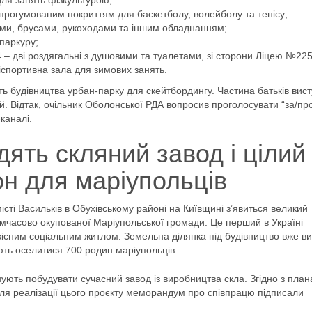
ля занять фізкультурою;
прогумованим покриттям для баскетболу, волейболу та тенісу;
ами, брусами, рукоходами та іншим обладнанням;
паркуру;
4 – дві роздягальні з душовими та туалетами, зі сторони Ліцею №225
ініспортивна зала для зимових занять.
ть будівництва урбан-парку для скейтбордингу. Частина батьків вис
й. Відтак, очільник Оболонської РДА вопросив проголосувати “за/пр
каналі.
дять скляний завод і цілий
н для маріупольців
ті Васильків в Обухівському районі на Київщині з’явиться великий
мчасово окупованої Маріупольської громади. Це перший в Україні
існим соціальним житлом. Земельна ділянка під будівництво вже в
ють оселитися 700 родин маріупольців.
нують побудувати сучасний завод із виробництва скла. Згідно з план
Для реалізації цього проєкту меморандум про співпрацю підписали