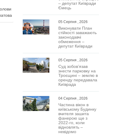
– депутат Київради
Ємець
голови
матова
ві
05 Серпня , 2026
и
Виконувати План
стійкості заважають
ві на
законодавчі
обмеження –
депутат Київради
я до
стра,
05 Серпня , 2026
Суд зобов’язав
знести парковку на
Троєщині – землю в
оренду передавала
Київрада
04 Серпня , 2026
Частина вікон в
київському Будинку
вчителя зашита
фанерою ще з
2022-го, коли
відновлять –
невідомо