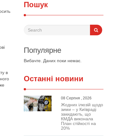
Пошук
осить
ові
Популярне
Вибачте. Даних поки немає.
ту в
Останні новини
ьного
вже
08 Серпня , 2026
Жодних ілюзій щодо
зими – у Київраді
закидають, що
КМДА виконала
План стійкості на
20%