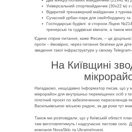
Два мініфутбольних майданчики (22х42 м) д
Універсальний спортмайданчик (30х22 м) з 
Відкритий тренажерний майданчик з турнік
Сучасний урбан-парк для скейтбордингу та 
Господарські будівлі: зі сторони Ліцею №21
тренерські та суддівські кімнати, а також м
Єдине спірне питання, каже Фесик, – це доцільніс
проти – ймовірно, через питання безпеки для діте
зведення такої інфраструктури у своєму Telegram-
На Київщині зво
мікрорайо
Нагадаємо, нещодавно Інформатор писав, що у міс
мікрорайон для внутрішньо переміщених осіб з ти
пілотний проєкт по забезпеченню переселенців як
Васильківською міською радою, за дв роки тут ма
Також ми розповідали, що у Київській області пла
там виготовлятимуть і надсучасне листове скло. 
компанія NovaSklo та UkraineInvest.