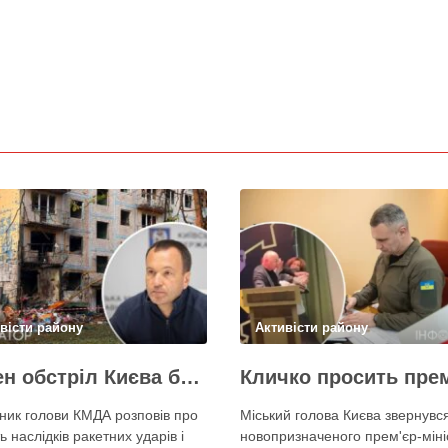
вісти району
Активісти району
Кожен обстріл Києва балістикою наносить місту збитків на 300-500 мільйонів – Петро Пантелеєв
ник голови КМДА розповів про
Міський голова Києва звернувс
ь наслідків ракетних ударів і
новопризначеного прем'єр-міні