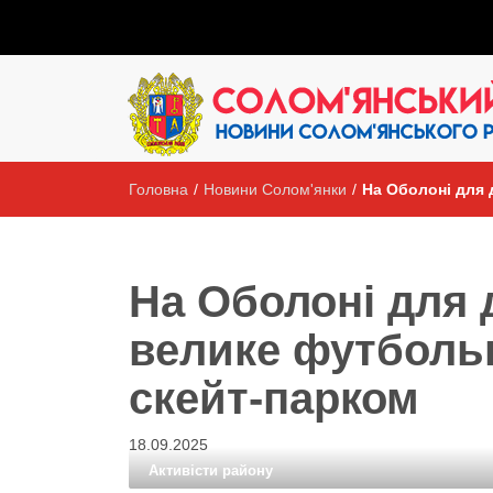
Головна
/
Новини Солом'янки
/
На Оболоні для 
На Оболоні для 
велике футбольн
скейт-парком
18.09.2025
Активісти району