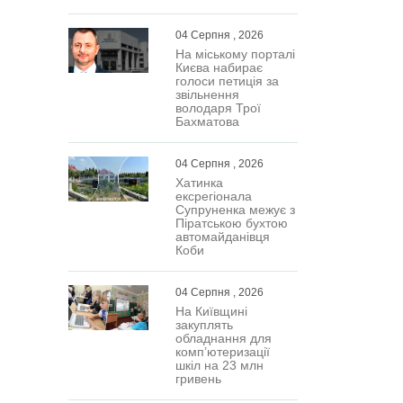
04 Серпня , 2026
На міському порталі
Києва набирає
голоси петиція за
звільнення
володаря Трої
Бахматова
04 Серпня , 2026
Хатинка
ексрегіонала
Супруненка межує з
Піратською бухтою
автомайданівця
Коби
04 Серпня , 2026
На Київщині
закуплять
обладнання для
комп’ютеризації
шкіл на 23 млн
гривень