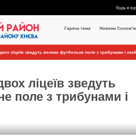
Будь в ку
Гаряча тема
Новини Солом’я
двох ліцеїв зведуть велике футбольне поле з трибунами і ске
двох ліцеїв зведуть
е поле з трибунами і