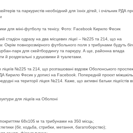
ейтерів та паркуристів необхідний для їхніх дітей, і очільник РДА пр
и
ки для міні-футболу та тенісу. Фото: Facebook Кирило Фесик
ий стадіон одразу на два місцевих ліцеї – №225 та 214, що на
. Окрім повнорозмірного футбольного поля з трибунами будуть біг
урбан-парк для скейтбордингу та паркуру. А ще, районна влада
ати й роздягальні з душовими й туалетами.
я ліцеїв №225 та 214, що розташовані вздовж Оболонського проспек
ДА Кирило Фесик у дописі на Facebook. Попередній проєкт міжшкіл
едодні на території ліцея №214. Каже, що активні батьки ліцеїстів 
руктури для ліцеїв на Оболоні
покриттям 68х105 м та трибунами на 350 місць;
атлетики (біг, ходьба, стрибки, метання, багатоборство);