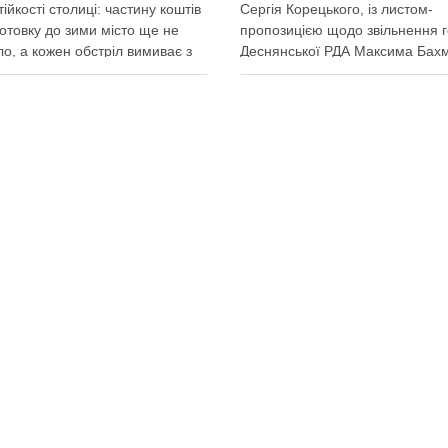
тійкості столиці: частину коштів
Сергія Корецького, із листом-
готовку до зими місто ще не
пропозицією щодо звільнення 
о, а кожен обстріл вимиває з
Деснянської РДА Максима Бах
міста ще більше коштів
Кличко написав листа прем'єро
ичний удар по Києву коштує
Корецькому: просить розглянут
0 млн, каже Пантелеєв – при
можливість подання президенто
деякі питання, як-от
Бахматова, що образив його
ення містян …
заступницю Анну Старостенко
Міський голова Києва звернувс
итися у соцмережах:
новопризначеного прем’єр-міні
Сергія Корецького, із листом-
пропозицією щодо звільнення
“володаря …
Поділитися у соцмережах: