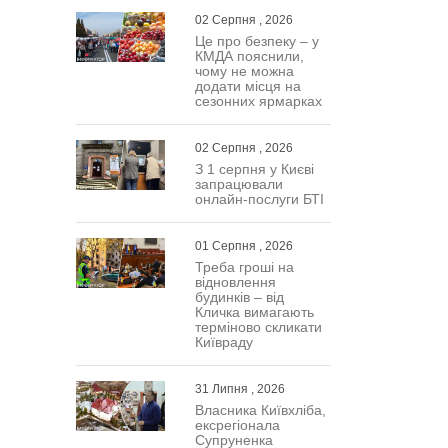
02 Серпня , 2026
Це про безпеку – у
КМДА пояснили,
чому не можна
додати місця на
сезонних ярмарках
02 Серпня , 2026
З 1 серпня у Києві
запрацювали
онлайн-послуги БТІ
01 Серпня , 2026
Треба гроші на
відновлення
будинків – від
Кличка вимагають
терміново скликати
Київраду
31 Липня , 2026
Власника Київхліба,
ексрегіонала
Супруненка