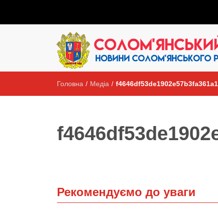
Головна
/
Медіа
/
f4646df53de1902e57b3fa361a
f4646df53de1902
Рекомендуємо до уваги