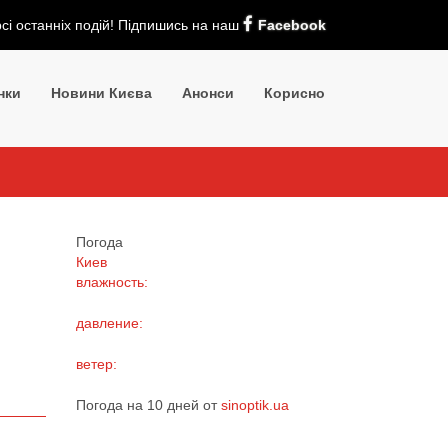
рсі останніх подій! Підпишись на наш
Facebook
нки
Новини Києва
Анонси
Корисно
Погода
Киев
влажность:
давление:
ветер:
Погода на 10 дней от
sinoptik.ua