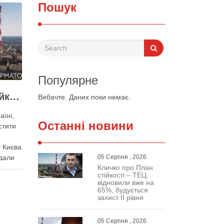
Пошук
Популярне
Виконувати План стійкості заважають законодавчі обмеження – депутат Київради
Вибачте. Даних поки немає.
аїні,
Останні новини
стити
 Києва
дали
05 Серпня , 2026
Кличко про План
ного
стійкості – ТЕЦ
нак
відновили вже на
важають
65%, будується
захист ІІ рівня
Про це
кої
05 Серпня , 2026