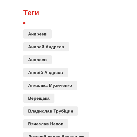
Теги
Андреев
Андрей Андреев
Андрєєв
Андрій Андрєєв
Анжеліка Музиченко
Верещака
Владислав Трубіцин
Вячеслав Непоп
Дитячий садок Веселинка