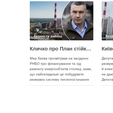
Активісти району
Акти
Кличко про План стійкості – ТЕЦ відновили вже на 65%, будується захист ІІ рівня
Мер Києва прозвітував на засіданні
Депута
РНБО про фінансування та хід
резерв
ремонту енергооб'єктів столиці, каже,
й елек
що найскладніше це побудувати
не даю
резервну систему теплопостачання
Депута
Кличко розповів про виконання Плану
можуть
стійкості Києва на засіданні РНБО Київ
ракетн
уже виконав ремонт пошкоджених
знадоб
енергооб’єктів на 65%, а на потреби
тепла,
Плану стійкості столиця залучила
швидк
понад 10 млрд грн, …