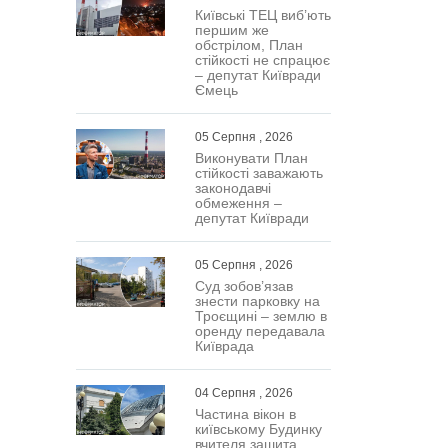
Київські ТЕЦ виб’ють
першим же
обстрілом, План
стійкості не спрацює
– депутат Київради
Ємець
05 Серпня , 2026
Виконувати План
стійкості заважають
законодавчі
обмеження –
депутат Київради
05 Серпня , 2026
Суд зобов’язав
знести парковку на
Троєщині – землю в
оренду передавала
Київрада
04 Серпня , 2026
Частина вікон в
київському Будинку
вчителя зашита