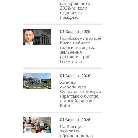
фанерою ще з
2022-го, коли
відновлять –
невідомо
04 Серпня , 2026
На міському порталі
Києва набирає
голоси петиція за
звільнення
володаря Трої
Бахматова
04 Серпня , 2026
Хатинка
ексрегіонала
Супруненка межує з
Піратською бухтою
автомайданівця
Коби
04 Серпня , 2026
На Київщині
закуплять
обладнання для