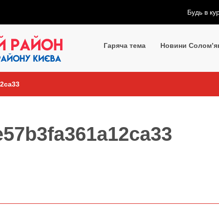
Будь в ку
Гаряча тема
Новини Солом’я
12ca33
e57b3fa361a12ca33