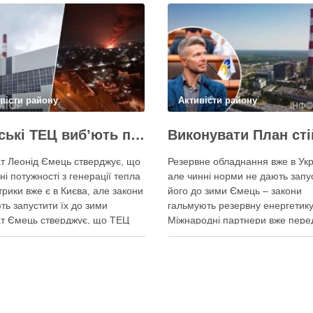
вісти району
Активісти району
Київські ТЕЦ виб’ють першим же обстрілом, План стійкості не спрацює – депутат Київради Ємець
т Леонід Ємець стверджує, що
Резервне обладнання вже в Укр
ні потужності з генерації тепла
але чинні норми не дають запу
трики вже є в Києва, але закони
його до зими Ємець – закони
ть запустити їх до зими
гальмують резервну енергетику
т Ємець стверджує, що ТЕЦ
Міжнародні партнери вже пере
 бути знищені першим же
Україні обладнання для резерв
им ударом, тоді Києву
енергозабезпечення Києва, од
иться резервна генерація
ввести його в експлуатацію за
 але ввести її в експлуатацію
чинні законодавчі процедури. 
о не вийде …
4 серпня заявив депутат Київсь
міської ради від …