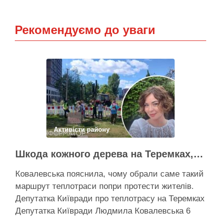
Рекомендуємо до уваги
Активісти району
Шкода кожного дерева на Теремках, але тепло мають подати в 400 будинків – депутатка Київради
Ковалевська пояснила, чому обрали саме такий
маршрут теплотраси попри протести жителів.
Депутатка Київради про теплотрасу на Теремках
Депутатка Київради Людмила Ковалевська 6