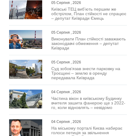
05 Серпня , 2026
Київські ТЕЦ виб’ють першим же
обстрілом, План стійкості не спрацює
– депутат Київради Ємець
05 Серпня , 2026
Виконувати План стійкості заважають
законодавчі обмеження – депутат
Київради
05 Серпня , 2026
Суд зобов’язав знести парковку на
Троєщині – землю в оренду
передавала Київрада
04 Серпня , 2026
Частина вікон в київському Будинку
вчителя зашита фанерою ще з 2022-
го, коли відновлять – невідомо
04 Серпня , 2026
На міському порталі Києва набирає
голоси петиція за звільнення