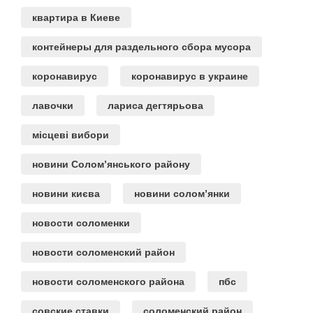
квартира в Киеве
контейнеры для раздельного сбора мусора
коронавирус
коронавирус в украине
лавочки
лариса дегтярьова
місцеві вибори
новини Солом’янського району
новини києва
новини солом’янки
новости соломенки
новости соломенский район
новости соломенского района
пбс
совские ставки
соломенский район