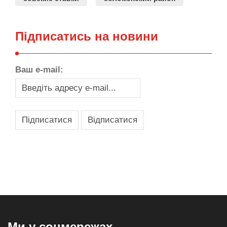
Підписатись на новини
Ваш e-mail:
,
,
,
,
масло texaco
масла и смазки
оборудование для провайдеров
телеком оборудование
запчасти для автобусов
Ми у соцмережах