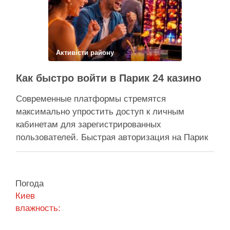
прокуратура міста Києва подала до суду …
Поділитися у соцмережах:
Активісти району
Как быстро войти в Парик 24 казино
Современные платформы стремятся
максимально упростить доступ к личным
кабинетам для зарегистрированных
пользователей. Быстрая авторизация на Парик
24 казино позволяет клиентам мгновенно
вернуться к любимым развлечениям и
управлению своим игровым счетом. Безопасная
Погода
система авторизации надежно защищает
Киев
персональные данные, сохраняя высокую
влажность:
скорость обработки запросов при каждом входе.
Процесс входа оптимизирован под любые …