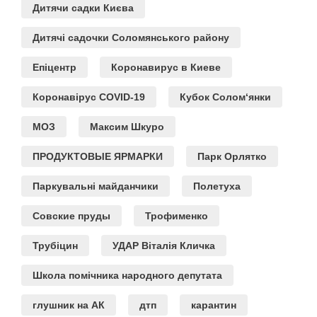
Дитячи садки Києва
Дитячі садочки Соломянського району
Епіцентр
Коронавирус в Киеве
Коронавірус COVID-19
Кубок Солом‘янки
МОЗ
Максим Шкуро
ПРОДУКТОВЫЕ ЯРМАРКИ
Парк Орлятко
Паркувальні майданчики
Полетуха
Совские пруды
Трофименко
Трубіцин
УДАР Віталія Кличка
Школа помічника народного депутата
глушник на АК
дтп
карантин