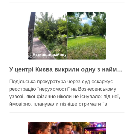
серпня прокоментувала конфлікт навколо
прокладання теплотраси біля ТРЦ “Республіка”
на Теремках, заявивши, що розуміє обурення
жителів через вирубку дерев, але наполягає на
необхідності забезпечити теплом понад 400
будинків. …
Поділитися у соцмережах:
Активісти району
У центрі Києва викрили одну з наймасштабніших туалетних схем з фіктивним будинком
Подільська прокуратура через суд оскаржує
реєстрацію "нерухомості" на Вознесенському
узвозі, якої фізично ніколи не існувало: під неї,
ймовірно, планували пізніше отримати "в
обслуговування" земельну ділянку Прокуратура
через суд скасовує право на фіктивну будівлю,
за допомогою якої ділки, ймовірно, планували
забудувати зелені схили Подільська окружна