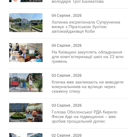
володаря Трої Бахматова
04 Серпня , 2026
Хатинка ексрегіонала Супруненка
межує з Піратською бухтою
автомайданівця Коби
04 Серпня , 2026
На Київщині закуплять обладнання
для комп’ютеризації шкіл на 23 млн
гривень
03 Серпня , 2026
Кличка вже закликають не виводити
комунальників на вулицю через
скажену спеку
03 Серпня , 2026
Голова Оболонської РДА Кирило
Фесик йде на підвищення – вже
зробив прощальний допис
02 Серпня , 2026