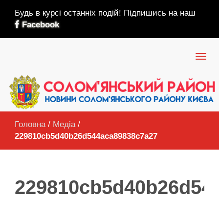
Будь в курсі останніх подій! Підпишись на наш
Facebook
Головна
/
Медіа
/
229810cb5d40b26d544aca89838c7a27
229810cb5d40b26d54