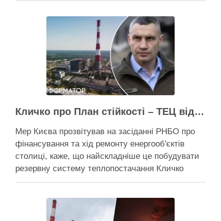
через суд скасовує право на фіктивну будівлю,
за допомогою якої ділки, ймовірно, планували
забудувати зелені схили Подільська окружна
прокуратура міста Києва подала до суду …
Активісти району
Кличко про План стійкості – ТЕЦ відновили вже на 65%, будується захист ІІ рівня
Мер Києва прозвітував на засіданні РНБО про
фінансування та хід ремонту енергооб'єктів
столиці, каже, що найскладніше це побудувати
резервну систему теплопостачання Кличко
розповів про виконання Плану стійкості Києва на
засіданні РНБО Київ уже виконав ремонт
пошкоджених енергооб’єктів на 65%, а на
потреби Плану стійкості столиця залучила