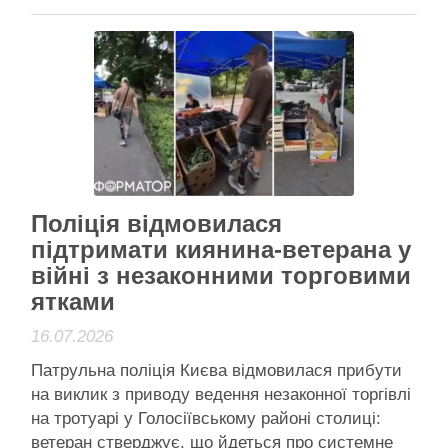
рейки для "своїх" підрядників. Фото: поліція
Києва У Києві правоохоронці задокументували
схему розтрати бюджетних коштів на закупівлях
для КП Київпастранс. Начальник відокремленого
підрозділу …
Активісти району
Поліція відмовилася
підтримати киянина-ветерана у
війні з незаконними торговими
ятками
16.07.2026
Патрульна поліція Києва відмовилася прибути
на виклик з приводу ведення незаконної торгівлі
на тротуарі у Голосіївському районі столиці:
ветеран стверджує, що йдеться про системне