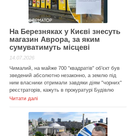
Активісти району
На Березняках у Києві знесуть
магазин Аврора, за яким
сумуватимуть місцеві
14.07.2026
Чималий, на майже 700 "квадратів" об'єкт був
зведений абсолютно незаконно, а землю під
ним власники отримали завдяки діям "чорних"
реєстраторів, кажуть в прокуратурі Будівлю
зноситимуть у рамках виконавчого провадження:
Читати далі
відповідне попередження прикріпили до фасаду.
Фото: Ірина Селезньова На Березняках у
Дніпровському районі Києва демонтують
будівлю магазину “Аврора”. Це чималий об’єкт
…