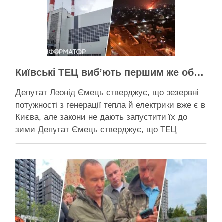
понад 10 млрд грн, …
Активісти району
Київські ТЕЦ виб’ють першим же обстрілом, План стійкості не спрацює – депутат Київради Ємець
Депутат Леонід Ємець стверджує, що резервні
потужності з генерації тепла й електрики вже є в
Києва, але закони не дають запустити їх до
зими Депутат Ємець стверджує, що ТЕЦ
можуть бути знищені першим же ракетним
ударом, тоді Києву знадобиться резервна
генерація тепла, але ввести її в експлуатацію
швидко не вийде …