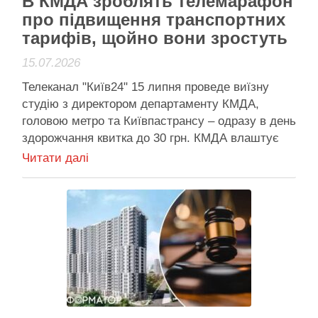
В КМДА зроблять телемарафон
про підвищення транспортних
тарифів, щойно вони зростуть
15.07.2026
Телеканал "Київ24" 15 липня проведе виїзну
студію з директором департаменту КМДА,
головою метро та Київпастрансу – одразу в день
здорожчання квитка до 30 грн. КМДА влаштує
власний телемарафон про нові тарифи 15 липня
Читати далі
2026 року – рівно в той самий день, коли проїзд
у київському комунальному транспорті
подорожчає з 8 …
Активісти району