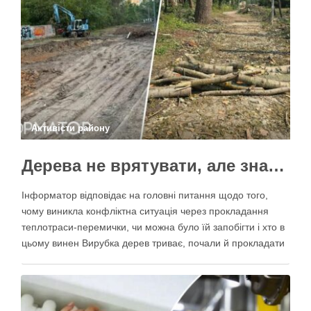
Активісти району
Дерева не врятувати, але знайти й покарати винних треба – головні питання і висновки з конфлікту на Теремках
Інформатор відповідає на головні питання щодо того,
чому виникла конфліктна ситуація через прокладання
теплотраси-перемички, чи можна було їй запобігти і хто в
цьому винен Вирубка дерев триває, почали й прокладати
теплотрасу – значить, процес вже не зупинити Зранку у
суботу, 8 серпня 2026 року, на Теремках у Києві почалася
вже …