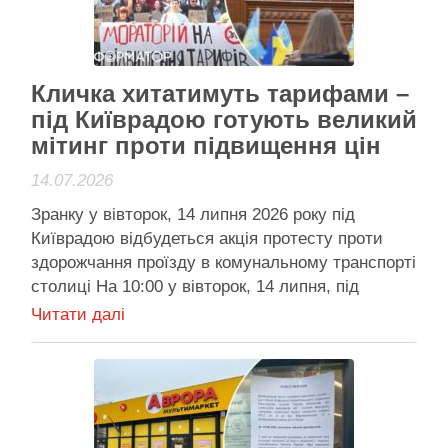
Активісти району
Кличка хитатимуть тарифами –
під Київрадою готують великий
мітинг проти підвищення цін
14.07.2026
Зранку у вівторок, 14 липня 2026 року під
Київрадою відбудеться акція протесту проти
здорожчання проїзду в комунальному транспорті
столиці На 10:00 у вівторок, 14 липня, під
Київрадою збирають великий мітинг протесту
Читати далі
проти зростання тарифів на транспорт Зранку у
вівторок, 14 липня 2026 року під Київрадою
відбудеться акція протесту проти здорожчання
…