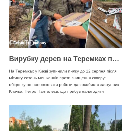
Активісти району
Вирубку дерев на Теремках призупинили після приїзду заступника Кличка – почався діалог
На Теремках у Києві зупинили пилку до 12 серпня після
мітингу сотень мешканців проти знищення скверу:
обіцянку не поновлювати роботи дав особисто заступник
Кличка, Петро Пантелеєв, що прибув налагодити
комунікацію Вирубку дерев на Теремках призупинили,
втім, чи вдасться зберегти ту частину озеленення, що
лишилася, – поки невідомо На Теремках у …