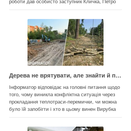
роботи дав особисто заступник Кличка, Петро
Пантелеєв, що прибув налагодити комунікацію
Вирубку дерев на Теремках призупинили, втім,
чи вдасться зберегти ту частину озеленення,
що лишилася, – поки невідомо На Теремках у …
Активісти району
Дерева не врятувати, але знайти й покарати винних треба – головні питання і висновки з конфлікту на Теремках
Інформатор відповідає на головні питання щодо
того, чому виникла конфліктна ситуація через
прокладання теплотраси-перемички, чи можна
було їй запобігти і хто в цьому винен Вирубка
дерев триває, почали й прокладати теплотрасу
– значить, процес вже не зупинити Зранку у