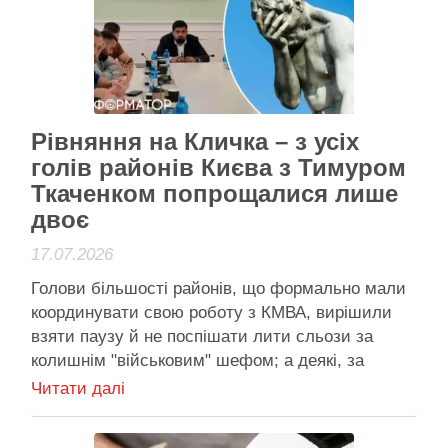
Активісти району
Рівняння на Кличка – з усіх
голів районів Києва з Тимуром
Ткаченком попрощалися лише
двоє
17.07.2026
Голови більшості районів, що формально мали
координувати свою роботу з КМВА, вирішили
взяти паузу й не поспішати лити сльози за
колишнім "військовим" шефом; а деякі, за
збігом обставин, і взагалі були на заходах із
Читати далі
заступниками Віталія Кличка Більшість голів
РДА публічно проігнорували звільнення Тимура