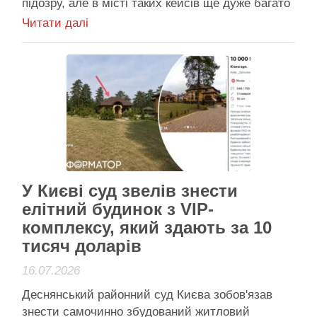
підозру, але в місті таких кейсів ще дуже багато
Киянину повідомили про підозру за самобуд:
Читати далі
протестувати почали місцеві мешканці (зверху
над прибудовою – жовтий банер з написом про
незаконну добудову). Фото: Київська міська …
Активісти району
У Києві суд звелів знести
елітний будинок з VIP-
комплексу, який здають за 10
тисяч доларів
16.07.2026
Деснянський районний суд Києва зобов'язав
знести самочинно збудований житловий