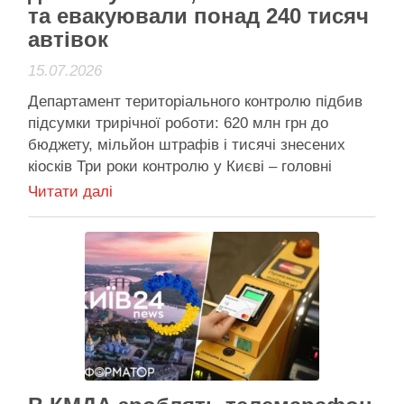
та евакуювали понад 240 тисяч
автівок
15.07.2026
Департамент територіального контролю підбив
підсумки трирічної роботи: 620 млн грн до
бюджету, мільйон штрафів і тисячі знесених
кіосків Три роки контролю у Києві – головні
цифри Столичні інспектори за три роки винесли
Читати далі
понад мільйон постанов за порушення
паркування, знесли 4,2 тисячі незаконних
споруд і перерахували до міської скарбниці
понад 620 …
Активісти району