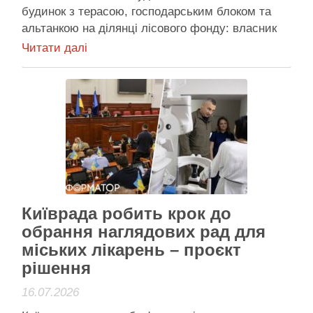
будинок з терасою, господарським блоком та
альтанкою на ділянці лісового фонду: власник
незаконно оформив його й передав сину
Читати далі
Будинок у лісі Деснянського району знесуть за
рішенням суду Деснянський районний суд
Києва зобов’язав знести житловий будинок з
терасою, господарський блок та альтанку, …
Активісти району
Київрада робить крок до
обрання наглядових рад для
міських лікарень – проєкт
рішення
16.07.2026