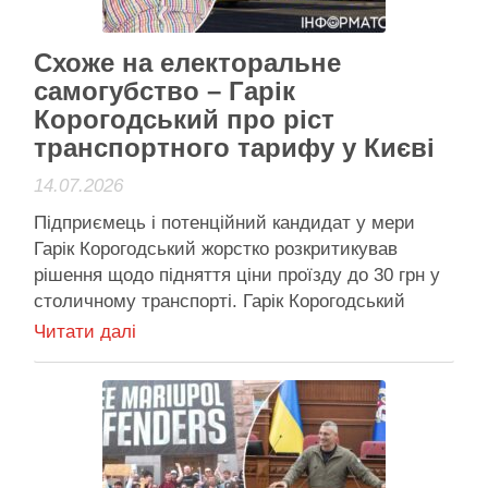
Активісти району
Схоже на електоральне
самогубство – Гарік
Корогодський про ріст
транспортного тарифу у Києві
14.07.2026
Підприємець і потенційний кандидат у мери
Гарік Корогодський жорстко розкритикував
рішення щодо підняття ціни проїзду до 30 грн у
столичному транспорті. Гарік Корогодський
висловився про зростання транспортних
Читати далі
тарифів у Києві – каже, рішення має хибну
логіку Підняття вартості проїзду у київському
транспорті з 8 до 30 гривень викликало різку
реакцію …