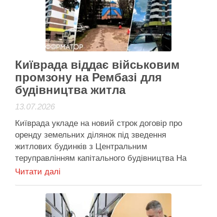
Активісти району
Київрада віддає військовим
промзону на Рембазі для
будівництва житла
13.07.2026
Київрада укладе на новий строк договір про
оренду земельних ділянок під зведення
житлових будинків з Центральним
теруправлінням капітального будівництва На
ділянках, що їхню оренду планують поновити
Читати далі
для Міноборони, вже є будівлі, не здані
підрядниками. Фото з проєкту рішення Київрада
укладе на новий строк договір про оренду
земельних ділянок під зведення …