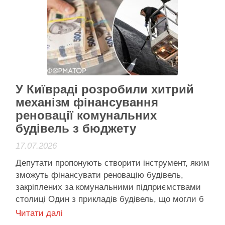
Ткаченка Звістка про відставку голови військової
…
Активісти району
У Київраді розробили хитрий
механізм фінансування
реновації комунальних
будівель з бюджету
17.07.2026
Депутати пропонують створити інструмент, яким
зможуть фінансувати реновацію будівель,
закріплених за комунальними підприємствами
столиці Один з прикладів будівель, що могли б
отримати кошти на реновацію – це київський
Читати далі
крематорій, що його реставрували у 2026 році