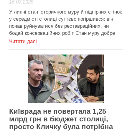
16.07.2026
У липні стан історичного муру й підпірних стінок
у середмісті столиці суттєво погіршився: він
почав руйнуватися без реставраційних, чи
бодай консерваційних робіт Стан муру добре
видно на світлинах: його потрібно терміново
Читати далі
реставрувати, доки не прийшли осінні дощі й
холоди Від історичного муру поряд із Червоним
корпусом КНУ ім. Т. Шевченка …
Активісти району
Київрада не повертала 1,25
млрд грн в бюджет столиці,
просто Кличку була потрібна