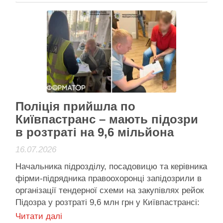
Київрада створює інструмент, яким зможе
фінансувати реновацію будівель, закріплених за
комунальними підприємствами столиці. Це той-
таки …
Активісти району
Поліція прийшла по
Київпастранс – мають підозри
в розтраті на 9,6 мільйона
16.07.2026
Начальника підрозділу, посадовицю та керівника
фірми-підрядника правоохоронці запідозрили в
організації тендерної схеми на закупівлях рейок
Підозра у розтраті 9,6 млн грн у Київпастрансі:
посадовці, буквально, "спрямили" тендерні
Читати далі