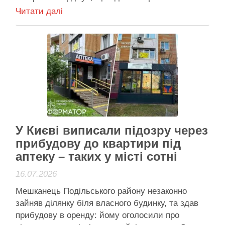
ігнорування Іван Чигирин стверджує: одразу,
Читати далі
щойно зрозумів, що документів у продавчині
немає, викликав поліцію – втім, копи на виклик
не приїхали й навіть не перетелефонували
Патрульна …
Активісти району
У Києві виписали підозру через
прибудову до квартири під
аптеку – таких у місті сотні
16.07.2026
Мешканець Подільського району незаконно
зайняв ділянку біля власного будинку, та здав
прибудову в оренду: йому оголосили про