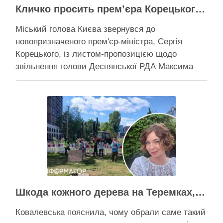
Кличко просить прем’єра Корецького внести президентові подання на звільнення володаря Троєщини Бахматова
Міський голова Києва звернувся до
новопризначеного прем'єр-міністра, Сергія
Корецького, із листом-пропозицією щодо
звільнення голови Деснянської РДА Максима
Бахматова Кличко написав листа прем'єрові
Корецькому: просить розглянути можливість
подання президентові на Бахматова, що
образив його заступницю Анну Старостенко
Міський голова Києва звернувся до
новопризначеного прем’єр-міністра, Сергія
Корецького, із листом-пропозицією щодо
звільнення “володаря …
Активісти району
Шкода кожного дерева на Теремках, але тепло мають подати в 400 будинків – депутатка Київради
Ковалевська пояснила, чому обрали саме такий