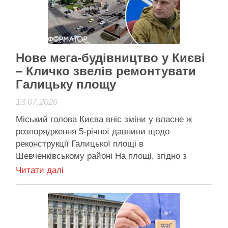
Активісти району
Нове мега-будівництво у Києві
– Кличко звелів ремонтувати
Галицьку площу
13.07.2026
Міський голова Києва вніс зміни у власне ж
розпорядження 5-річної давнини щодо
реконструкції Галицької площі в
Шевченківському районі На площі, згідно з
планами, мають реконструювати об'єкти
Читати далі
дорожньо-транспортної інфраструктури Міський
голова Києва вніс зміни у власне ж
розпорядження 5-річної давнини щодо
реконструкції Галицької площі в