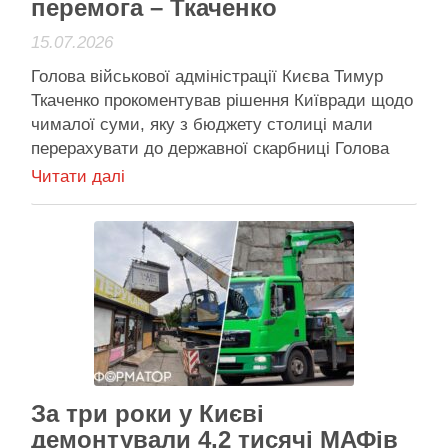
перемога – Ткаченко
15.07.2026
Голова військової адміністрації Києва Тимур
Ткаченко прокоментував рішення Київради щодо
чималої суми, яку з бюджету столиці мали
перерахувати до державної скарбниці Голова
КМВА стверджує: рішення про 1,25 млрд грн.
Читати далі
"героїчно запакували" під вимушене для
публіки, насправді ж кошти як були на рахунках
Києва, так там і залишилися Голова військової
адміністрації …
Активісти району
За три роки у Києві
демонтували 4,2 тисячі МАФів