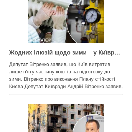
суботу, 8 серпня 2026 року, на Теремках у Києві
почалася вже …
Активісти району
Жодних ілюзій щодо зими – у Київраді закидають, що КМДА виконала План стійкості на 20%
Депутат Вітренко заявив, що Київ витратив
лише п'яту частину коштів на підготовку до
зими. Вітренко про виконання Плану стійкості
Києва Депутат Київради Андрій Вітренко заявив,
що станом на 5 серпня столична влада
виконала План стійкості за видатками лише
трохи більше ніж на 20%. За його словами, до
старту опалювального сезону …