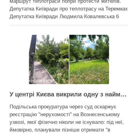
маршрут теплотраси попри протести жителів.
Депутатка Київради про теплотрасу на Теремках
Депутатка Київради Людмила Ковалевська 6
серпня прокоментувала конфлікт навколо
прокладання теплотраси біля ТРЦ “Республіка”
на Теремках, заявивши, що розуміє обурення
жителів через вирубку дерев, але наполягає на
необхідності забезпечити теплом понад 400
будинків. …
Активісти району
У центрі Києва викрили одну з наймасштабніших туалетних схем з фіктивним будинком
Подільська прокуратура через суд оскаржує
реєстрацію "нерухомості" на Вознесенському
узвозі, якої фізично ніколи не існувало: під неї,
ймовірно, планували пізніше отримати "в
обслуговування" земельну ділянку Прокуратура