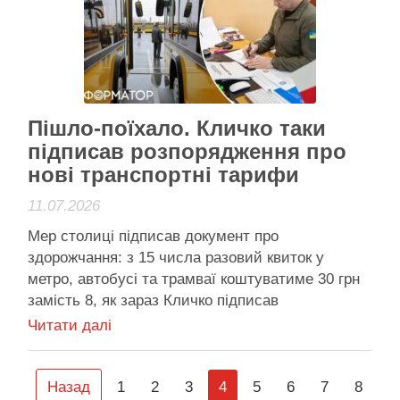
Активісти району
Пішло-поїхало. Кличко таки
підписав розпорядження про
нові транспортні тарифи
11.07.2026
Мер столиці підписав документ про
здорожчання: з 15 числа разовий квиток у
метро, автобусі та трамваї коштуватиме 30 грн
замість 8, як зараз Кличко підписав
розпорядження про нові тарифи Проїзд у
Читати далі
київському комунальному транспорті
подорожчає з 15 липня – мер Віталій Кличко
підписав відповідне розпорядження, і сумнівам
Назад
1
2
3
4
5
6
7
8