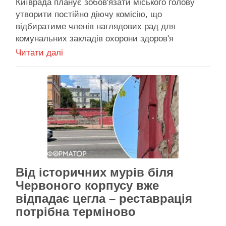
Київрада планує зобов'язати міського голову
утворити постійно діючу комісію, що
відбиратиме членів наглядових рад для
комунальних закладів охорони здоров'я
Депутати й міський голова реалізують вимоги
Читати далі
законодавства щодо створення наглядових рад
Київрада планує зобов’язати міського голову
утворити постійно діючу комісію, що
відбиратиме членів наглядових рад для
комунальних закладів охорони здоров’я. Таким
…
Активісти району
Від історичних мурів біля
Червоного корпусу вже
відпадає цегла – реставрація
потрібна терміново