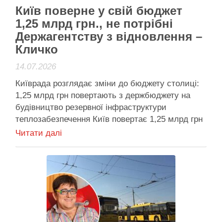
Київ поверне у свій бюджет
1,25 млрд грн., не потрібні
Держагентству з відновлення –
Кличко
14.07.2026
Київрада розглядає зміни до бюджету столиці:
1,25 млрд грн повертають з держбюджету на
будівництво резервної інфраструктури
теплозабезпечення Київ повертає 1,25 млрд грн
на теплопостачання: каже, що Уряд не зможе
Читати далі
його витратити "через бюрократичні препони"
Київрада 14 липня 2026 року розглядає зміни до
міського бюджету. Вони дозволять столиці не
віддавати до центрального …