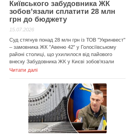
Київського забудовника ЖК
зобов’язали сплатити 28 млн
грн до бюджету
15.07.2026
Суд стягнув понад 28 млн грн із ТОВ "Укринвест"
– замовника ЖК "Авеню 42" у Голосіївському
районі столиці, що ухилилося від пайового
внеску Забудовника ЖК у Києві зобов'язали
сплатити 28 млн Господарський суд Києва
Читати далі
стягнув із забудовника ЖК “Авеню 42” у
Голосіївському районі понад 28 млн грн. Київські
забудовники заборгували …
Активісти району