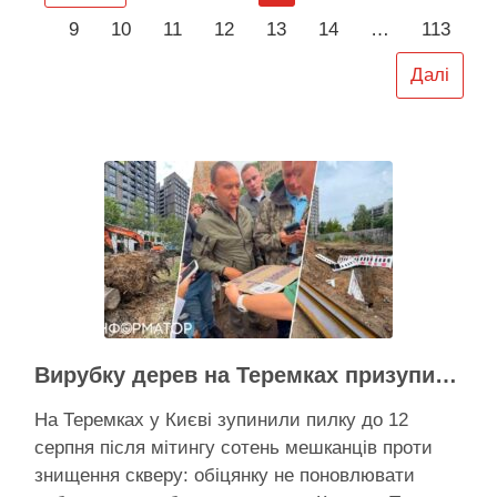
прийшов кінець. Ще …
9
10
11
12
13
14
…
113
Далі
Активісти району
Вирубку дерев на Теремках призупинили після приїзду заступника Кличка – почався діалог
На Теремках у Києві зупинили пилку до 12
серпня після мітингу сотень мешканців проти
знищення скверу: обіцянку не поновлювати