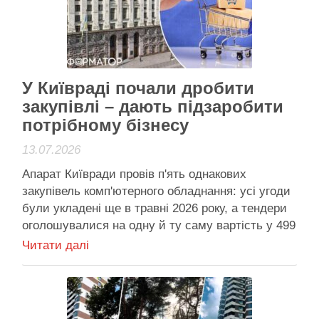
Шевченківському районі. Він відкорегував
фактологічну частину …
Активісти району
У Київраді почали дробити
закупівлі – дають підзаробити
потрібному бізнесу
13.07.2026
Апарат Київради провів п'ять однакових
закупівель комп'ютерного обладнання: усі угоди
були укладені ще в травні 2026 року, а тендери
оголошувалися на одну й ту саму вартість у 499
тисяч гривень У Київраді роздробили закупівлю
Читати далі
моноблоків вартістю у 2,5 млн грн на п'ять
менших – аби спростити процедуру під
конкретних учасників …