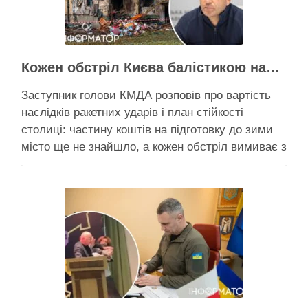
Активісти району
Кожен обстріл Києва балістикою наносить місту збитків на 300-500 мільйонів – Петро Пантелеєв
Заступник голови КМДА розповів про вартість
наслідків ракетних ударів і план стійкості
столиці: частину коштів на підготовку до зими
місто ще не знайшло, а кожен обстріл вимиває з
казни міста ще більше коштів Балістичний удар
по Києву коштує 300-500 млн, каже Пантелеєв –
при цьому деякі питання, як-от розселення
містян …
Активісти району