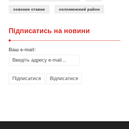
совские ставки
соломенский район
Підписатись на новини
Ваш e-mail:
,
,
,
,
масло texaco
масла и смазки
оборудование для провайдеров
телеком оборудование
запчасти для автобусов