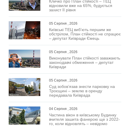
Кличко про План стійкості – ТЕЦ
відновили вже на 65%, будується
захист ІІ рівня
05 Серпня , 2026
Київські ТЕЦ виб’ють першим же
обстрілом, План стійкості не спрацює
– депутат Київради Ємець
05 Серпня , 2026
Виконувати План стійкості заважають
законодавчі обмеження – депутат
Київради
05 Серпня , 2026
Суд зобов’язав знести парковку на
Троєщині – землю в оренду
передавала Київрада
04 Серпня , 2026
Частина вікон в київському Будинку
вчителя зашита фанерою ще з 2022-
го, коли відновлять – невідомо