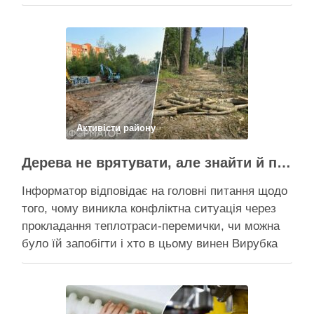
Пантелеєв, що прибув налагодити комунікацію
Вирубку дерев на Теремках призупинили, втім,
чи вдасться зберегти ту частину озеленення,
що лишилася, – поки невідомо На Теремках у …
Поділитися у соцмережах:
Активісти району
Дерева не врятувати, але знайти й покарати винних треба – головні питання і висновки з конфлікту на Теремках
Інформатор відповідає на головні питання щодо
того, чому виникла конфліктна ситуація через
прокладання теплотраси-перемички, чи можна
було їй запобігти і хто в цьому винен Вирубка
дерев триває, почали й прокладати теплотрасу
– значить, процес вже не зупинити Зранку у
суботу, 8 серпня 2026 року, на Теремках у Києві
почалася вже …