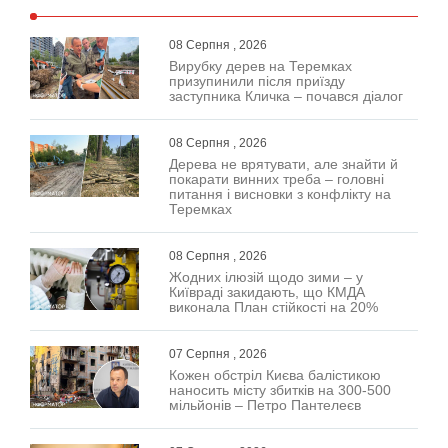
08 Серпня , 2026
Вирубку дерев на Теремках
призупинили після приїзду
заступника Кличка – почався діалог
08 Серпня , 2026
Дерева не врятувати, але знайти й
покарати винних треба – головні
питання і висновки з конфлікту на
Теремках
08 Серпня , 2026
Жодних ілюзій щодо зими – у
Київраді закидають, що КМДА
виконала План стійкості на 20%
07 Серпня , 2026
Кожен обстріл Києва балістикою
наносить місту збитків на 300-500
мільйонів – Петро Пантелеєв