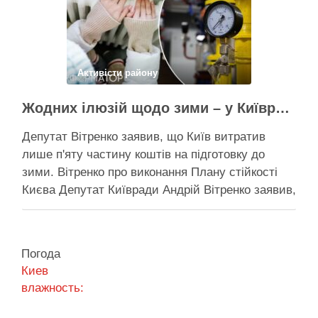
Поділитися у соцмережах:
Активісти району
Жодних ілюзій щодо зими – у Київраді закидають, що КМДА виконала План стійкості на 20%
Депутат Вітренко заявив, що Київ витратив
лише п'яту частину коштів на підготовку до
зими. Вітренко про виконання Плану стійкості
Києва Депутат Київради Андрій Вітренко заявив,
що станом на 5 серпня столична влада
виконала План стійкості за видатками лише
трохи більше ніж на 20%. За його словами, до
Погода
старту опалювального сезону …
Киев
влажность:
Поділитися у соцмережах: