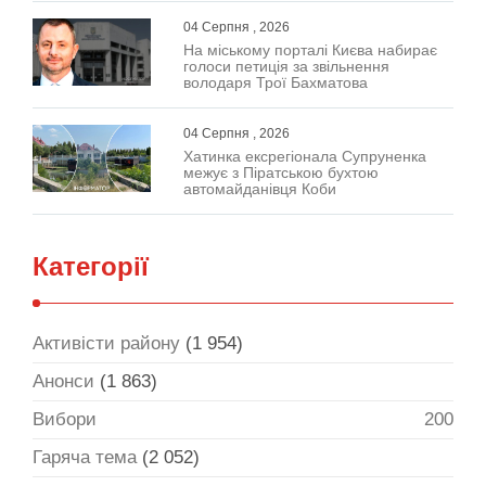
04 Серпня , 2026
На міському порталі Києва набирає
голоси петиція за звільнення
володаря Трої Бахматова
04 Серпня , 2026
Хатинка ексрегіонала Супруненка
межує з Піратською бухтою
автомайданівця Коби
Категорії
Активісти району
(1 954)
Анонси
(1 863)
Вибори
200
Гаряча тема
(2 052)