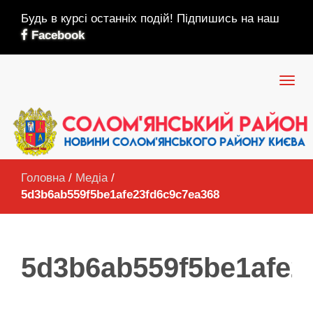
Будь в курсі останніх подій! Підпишись на наш
Facebook
Головна
/
Медіа
/
5d3b6ab559f5be1afe23fd6c9c7ea368
5d3b6ab559f5be1afe2