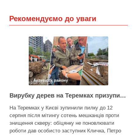
Рекомендуємо до уваги
Активісти району
Вирубку дерев на Теремках призупинили після приїзду заступника Кличка – почався діалог
На Теремках у Києві зупинили пилку до 12
серпня після мітингу сотень мешканців проти
знищення скверу: обіцянку не поновлювати
роботи дав особисто заступник Кличка, Петро