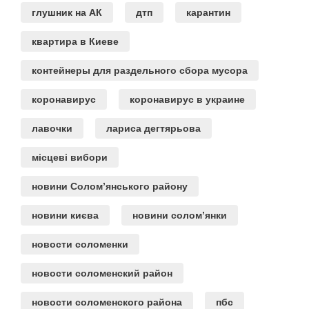
глушник на АК
дтп
карантин
квартира в Киеве
контейнеры для раздельного сбора мусора
коронавирус
коронавирус в украине
лавочки
лариса дегтярьова
місцеві вибори
новини Солом’янського району
новини києва
новини солом’янки
новости соломенки
новости соломенский район
новости соломенского района
пбс