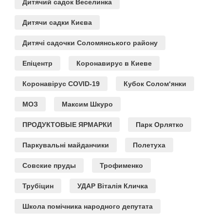
Дитячий садок Веселинка
Дитячи садки Києва
Дитячі садочки Соломянського району
Епіцентр
Коронавирус в Киеве
Коронавірус COVID-19
Кубок Солом‘янки
МОЗ
Максим Шкуро
ПРОДУКТОВЫЕ ЯРМАРКИ
Парк Орлятко
Паркувальні майданчики
Полетуха
Совские пруды
Трофименко
Трубіцин
УДАР Віталія Кличка
Школа помічника народного депутата