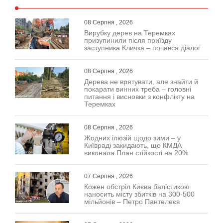
08 Серпня , 2026
Вирубку дерев на Теремках
призупинили після приїзду
заступника Кличка – почався діалог
08 Серпня , 2026
Дерева не врятувати, але знайти й
покарати винних треба – головні
питання і висновки з конфлікту на
Теремках
08 Серпня , 2026
Жодних ілюзій щодо зими – у
Київраді закидають, що КМДА
виконала План стійкості на 20%
07 Серпня , 2026
Кожен обстріл Києва балістикою
наносить місту збитків на 300-500
мільйонів – Петро Пантелеєв