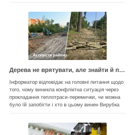
Пантелеєв, що прибув налагодити комунікацію
Вирубку дерев на Теремках призупинили, втім,
чи вдасться зберегти ту частину озеленення,
що лишилася, – поки невідомо На Теремках у …
Поділитися у соцмережах:
Активісти району
Дерева не врятувати, але знайти й покарати винних треба – головні питання і висновки з конфлікту на Теремках
Інформатор відповідає на головні питання щодо
того, чому виникла конфліктна ситуація через
прокладання теплотраси-перемички, чи можна
було їй запобігти і хто в цьому винен Вирубка
дерев триває, почали й прокладати теплотрасу
– значить, процес вже не зупинити Зранку у
суботу, 8 серпня 2026 року, на Теремках у Києві
почалася вже …