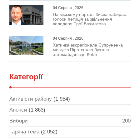
04 Серпня , 2026
На міському порталі Києва набирає
голоси петиція за звільнення
володаря Трої Бахматова
04 Серпня , 2026
Хатинка ексрегіонала Супруненка
межує з Піратською бухтою
автомайданівця Коби
Категорії
Активісти району
(1 954)
Анонси
(1 863)
Вибори
200
Гаряча тема
(2 052)