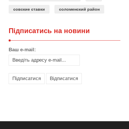
совские ставки
соломенский район
Підписатись на новини
Ваш e-mail:
,
,
,
,
масло texaco
масла и смазки
оборудование для провайдеров
телеком оборудование
запчасти для автобусов