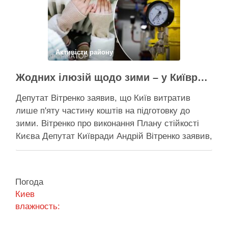
Поділитися у соцмережах:
Активісти району
Жодних ілюзій щодо зими – у Київраді закидають, що КМДА виконала План стійкості на 20%
Депутат Вітренко заявив, що Київ витратив
лише п'яту частину коштів на підготовку до
зими. Вітренко про виконання Плану стійкості
Києва Депутат Київради Андрій Вітренко заявив,
що станом на 5 серпня столична влада
виконала План стійкості за видатками лише
трохи більше ніж на 20%. За його словами, до
Погода
старту опалювального сезону …
Киев
влажность:
Поділитися у соцмережах: