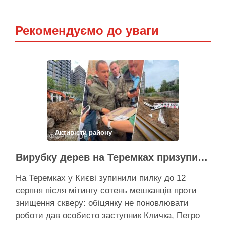
Рекомендуємо до уваги
Активісти району
Вирубку дерев на Теремках призупинили після приїзду заступника Кличка – почався діалог
На Теремках у Києві зупинили пилку до 12
серпня після мітингу сотень мешканців проти
знищення скверу: обіцянку не поновлювати
роботи дав особисто заступник Кличка, Петро