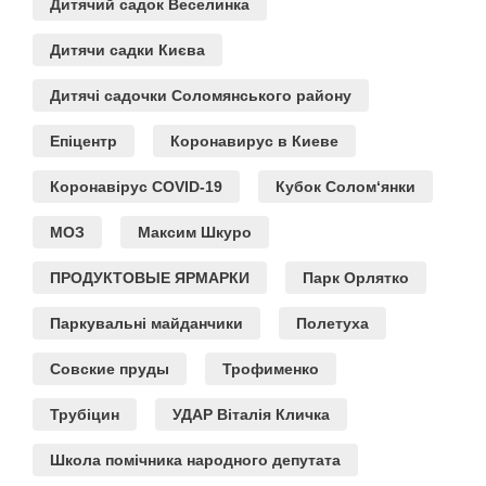
Дитячий садок Веселинка
Дитячи садки Києва
Дитячі садочки Соломянського району
Епіцентр
Коронавирус в Киеве
Коронавірус COVID-19
Кубок Солом‘янки
МОЗ
Максим Шкуро
ПРОДУКТОВЫЕ ЯРМАРКИ
Парк Орлятко
Паркувальні майданчики
Полетуха
Совские пруды
Трофименко
Трубіцин
УДАР Віталія Кличка
Школа помічника народного депутата