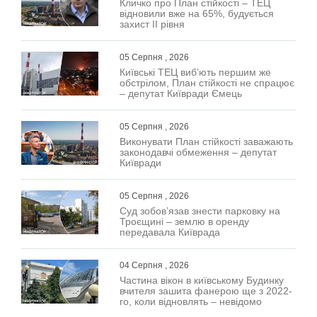
Кличко про План стійкості – ТЕЦ
відновили вже на 65%, будується
захист ІІ рівня
05 Серпня , 2026
Київські ТЕЦ виб’ють першим же
обстрілом, План стійкості не спрацює
– депутат Київради Ємець
05 Серпня , 2026
Виконувати План стійкості заважають
законодавчі обмеження – депутат
Київради
05 Серпня , 2026
Суд зобов’язав знести парковку на
Троєщині – землю в оренду
передавала Київрада
04 Серпня , 2026
Частина вікон в київському Будинку
вчителя зашита фанерою ще з 2022-
го, коли відновлять – невідомо