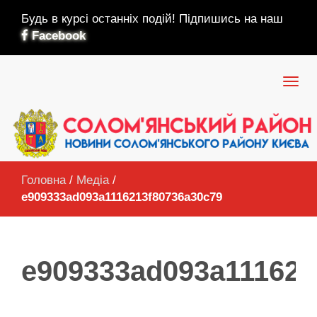
Будь в курсі останніх подій! Підпишись на наш
Facebook
Головна
/
Медіа
/
e909333ad093a1116213f80736a30c79
e909333ad093a111621