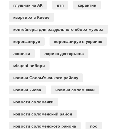
глушник на АК
дтп
карантин
квартира в Киеве
контейнеры для раздельного сбора мусора
коронавирус
коронавирус в украине
лавочки
лариса дегтярьова
місцеві вибори
новини Солом’янського району
новини києва
новини солом’янки
новости соломенки
новости соломенский район
новости соломенского района
пбс