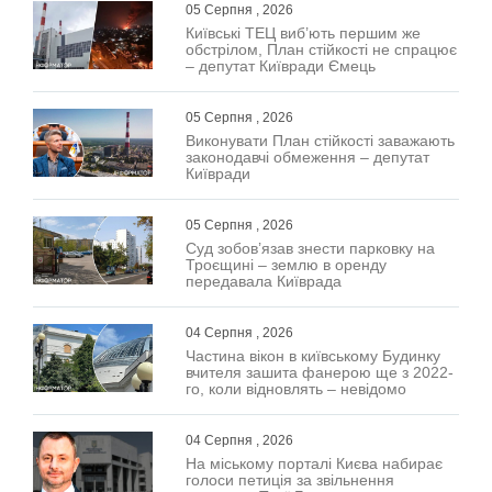
05 Серпня , 2026
Київські ТЕЦ виб’ють першим же
обстрілом, План стійкості не спрацює
– депутат Київради Ємець
05 Серпня , 2026
Виконувати План стійкості заважають
законодавчі обмеження – депутат
Київради
05 Серпня , 2026
Суд зобов’язав знести парковку на
Троєщині – землю в оренду
передавала Київрада
04 Серпня , 2026
Частина вікон в київському Будинку
вчителя зашита фанерою ще з 2022-
го, коли відновлять – невідомо
04 Серпня , 2026
На міському порталі Києва набирає
голоси петиція за звільнення