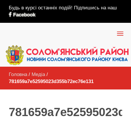
Будь в курсі останніх подій! Підпишись на наш
Facebook
Головна
/
Медіа
/
781659a7e52595023d355b72ec76e131
781659a7e52595023d