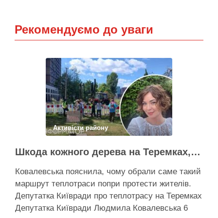
Рекомендуємо до уваги
Активісти району
Шкода кожного дерева на Теремках, але тепло мають подати в 400 будинків – депутатка Київради
Ковалевська пояснила, чому обрали саме такий
маршрут теплотраси попри протести жителів.
Депутатка Київради про теплотрасу на Теремках
Депутатка Київради Людмила Ковалевська 6