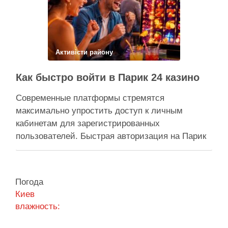
прокуратура міста Києва подала до суду …
Поділитися у соцмережах:
Активісти району
Как быстро войти в Парик 24 казино
Современные платформы стремятся
максимально упростить доступ к личным
кабинетам для зарегистрированных
пользователей. Быстрая авторизация на Парик
24 казино позволяет клиентам мгновенно
вернуться к любимым развлечениям и
управлению своим игровым счетом. Безопасная
Погода
система авторизации надежно защищает
Киев
персональные данные, сохраняя высокую
влажность:
скорость обработки запросов при каждом входе.
Процесс входа оптимизирован под любые …