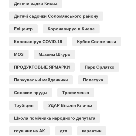
Дитячи садки Києва
Дитячі садочки Соломянського району
Епіцентр
Коронавирус в Киеве
Коронавірус COVID-19
Кубок Солом‘янки
МОЗ
Максим Шкуро
ПРОДУКТОВЫЕ ЯРМАРКИ
Парк Орлятко
Паркувальні майданчики
Полетуха
Совские пруды
Трофименко
Трубіцин
УДАР Віталія Кличка
Школа помічника народного депутата
глушник на АК
дтп
карантин