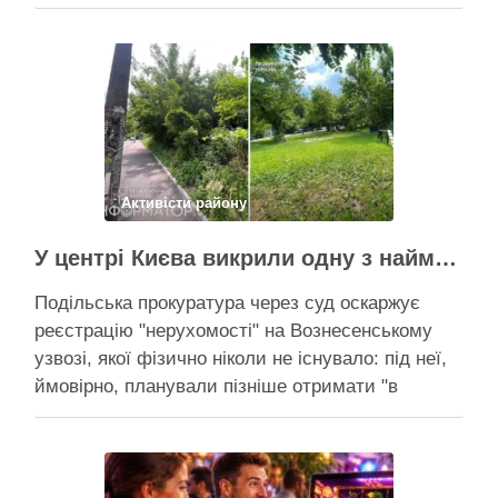
серпня прокоментувала конфлікт навколо
прокладання теплотраси біля ТРЦ “Республіка”
на Теремках, заявивши, що розуміє обурення
жителів через вирубку дерев, але наполягає на
необхідності забезпечити теплом понад 400
будинків. …
Поділитися у соцмережах:
Активісти району
У центрі Києва викрили одну з наймасштабніших туалетних схем з фіктивним будинком
Подільська прокуратура через суд оскаржує
реєстрацію "нерухомості" на Вознесенському
узвозі, якої фізично ніколи не існувало: під неї,
ймовірно, планували пізніше отримати "в
обслуговування" земельну ділянку Прокуратура
через суд скасовує право на фіктивну будівлю,
за допомогою якої ділки, ймовірно, планували
забудувати зелені схили Подільська окружна