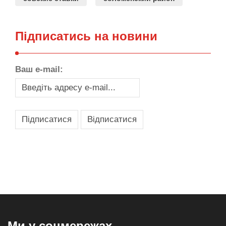
Підписатись на новини
Ваш e-mail:
,
,
,
,
масло texaco
масла и смазки
оборудование для провайдеров
телеком оборудование
запчасти для автобусов
Ми у соцмережах