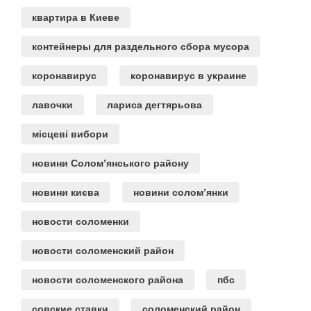
квартира в Киеве
контейнеры для раздельного сбора мусора
коронавирус
коронавирус в украине
лавочки
лариса дегтярьова
місцеві вибори
новини Солом’янського району
новини києва
новини солом’янки
новости соломенки
новости соломенский район
новости соломенского района
пбс
совские ставки
соломенский район