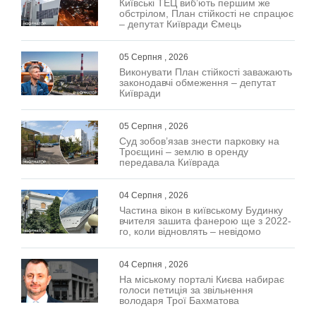
Київські ТЕЦ виб’ють першим же
обстрілом, План стійкості не спрацює
– депутат Київради Ємець
05 Серпня , 2026
Виконувати План стійкості заважають
законодавчі обмеження – депутат
Київради
05 Серпня , 2026
Суд зобов’язав знести парковку на
Троєщині – землю в оренду
передавала Київрада
04 Серпня , 2026
Частина вікон в київському Будинку
вчителя зашита фанерою ще з 2022-
го, коли відновлять – невідомо
04 Серпня , 2026
На міському порталі Києва набирає
голоси петиція за звільнення
володаря Трої Бахматова