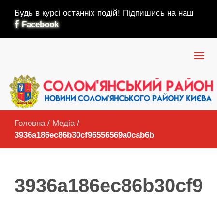
Будь в курсі останніх подій! Підпишись на наш
Facebook
Головна
/
Медіа
/
3936a186ec86b30cf96556569a0cab6b
3936a186ec86b30cf96