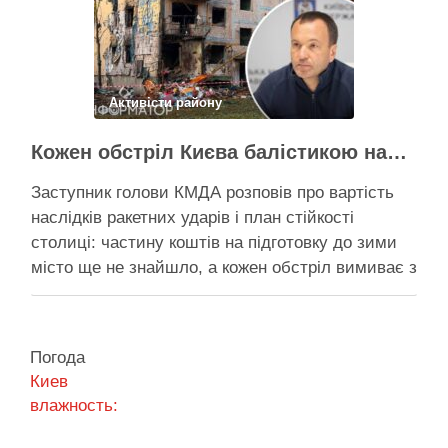
Поділитися у соцмережах:
Активісти району
Кожен обстріл Києва балістикою наносить місту збитків на 300-500 мільйонів – Петро Пантелеєв
Заступник голови КМДА розповів про вартість
наслідків ракетних ударів і план стійкості
столиці: частину коштів на підготовку до зими
місто ще не знайшло, а кожен обстріл вимиває з
казни міста ще більше коштів Балістичний удар
по Києву коштує 300-500 млн, каже Пантелеєв –
при цьому деякі питання, як-от розселення
Погода
містян …
Киев
влажность:
Поділитися у соцмережах: