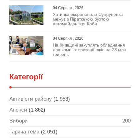
04 Серпня , 2026
Хатинка ексрегіонала Супруненка
межує з Піратською бухтою
автомайданівця Коби
04 Серпня , 2026
На Київщині закуплять обладнання
для комп’ютеризації шкіл на 23 млн
гривень
Категорії
Активісти району
(1 953)
Анонси
(1 862)
Вибори
200
Гаряча тема
(2 051)