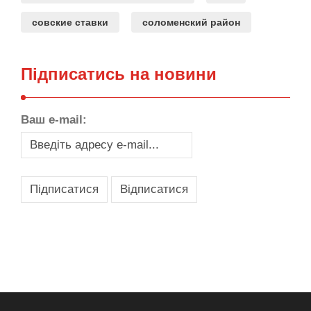
совские ставки
соломенский район
Підписатись на новини
Ваш e-mail:
,
,
,
,
масло texaco
масла и смазки
оборудование для провайдеров
телеком оборудование
запчасти для автобусов