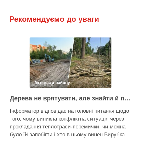
Рекомендуємо до уваги
Активісти району
Дерева не врятувати, але знайти й покарати винних треба – головні питання і висновки з конфлікту на Теремках
Інформатор відповідає на головні питання щодо
того, чому виникла конфліктна ситуація через
прокладання теплотраси-перемички, чи можна
було їй запобігти і хто в цьому винен Вирубка