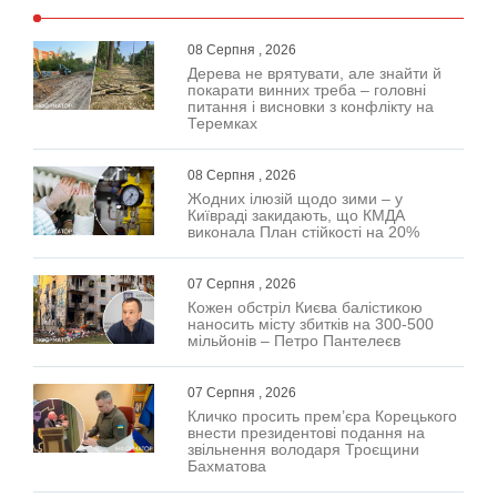
08 Серпня , 2026
Дерева не врятувати, але знайти й
покарати винних треба – головні
питання і висновки з конфлікту на
Теремках
08 Серпня , 2026
Жодних ілюзій щодо зими – у
Київраді закидають, що КМДА
виконала План стійкості на 20%
07 Серпня , 2026
Кожен обстріл Києва балістикою
наносить місту збитків на 300-500
мільйонів – Петро Пантелеєв
07 Серпня , 2026
Кличко просить прем’єра Корецького
внести президентові подання на
звільнення володаря Троєщини
Бахматова