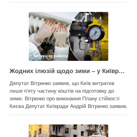
дерев триває, почали й прокладати теплотрасу
– значить, процес вже не зупинити Зранку у
суботу, 8 серпня 2026 року, на Теремках у Києві
почалася вже …
Поділитися у соцмережах:
Активісти району
Жодних ілюзій щодо зими – у Київраді закидають, що КМДА виконала План стійкості на 20%
Депутат Вітренко заявив, що Київ витратив
лише п'яту частину коштів на підготовку до
зими. Вітренко про виконання Плану стійкості
Києва Депутат Київради Андрій Вітренко заявив,
що станом на 5 серпня столична влада
виконала План стійкості за видатками лише
трохи більше ніж на 20%. За його словами, до
старту опалювального сезону …