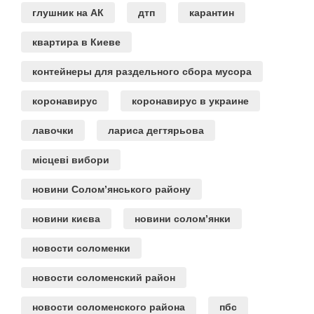
глушник на АК
дтп
карантин
квартира в Киеве
контейнеры для раздельного сбора мусора
коронавирус
коронавирус в украине
лавочки
лариса дегтярьова
місцеві вибори
новини Солом’янського району
новини києва
новини солом’янки
новости соломенки
новости соломенский район
новости соломенского района
пбс