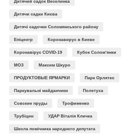
Дитячий садок Веселинка
Дитячи садки Києва
Дитячі садочки Соломянського району
Епіцентр
Коронавирус в Киеве
Коронавірус COVID-19
Кубок Солом‘янки
МОЗ
Максим Шкуро
ПРОДУКТОВЫЕ ЯРМАРКИ
Парк Орлятко
Паркувальні майданчики
Полетуха
Совские пруды
Трофименко
Трубіцин
УДАР Віталія Кличка
Школа помічника народного депутата