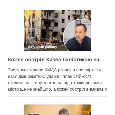
що станом на 5 серпня столична влада
виконала План стійкості за видатками лише
трохи більше ніж на 20%. За його словами, до
старту опалювального сезону …
Поділитися у соцмережах:
Активісти району
Кожен обстріл Києва балістикою наносить місту збитків на 300-500 мільйонів – Петро Пантелеєв
Заступник голови КМДА розповів про вартість
наслідків ракетних ударів і план стійкості
столиці: частину коштів на підготовку до зими
місто ще не знайшло, а кожен обстріл вимиває з
казни міста ще більше коштів Балістичний удар
по Києву коштує 300-500 млн, каже Пантелеєв –
при цьому деякі питання, як-от розселення
містян …