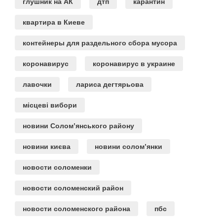
глушник на АК
дтп
карантин
квартира в Киеве
контейнеры для раздельного сбора мусора
коронавирус
коронавирус в украине
лавочки
лариса дегтярьова
місцеві вибори
новини Солом’янського району
новини києва
новини солом’янки
новости соломенки
новости соломенский район
новости соломенского района
пбс