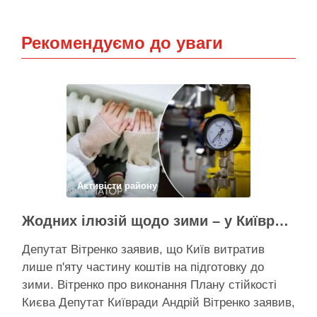
Рекомендуємо до уваги
Активісти району
Жодних ілюзій щодо зими – у Київраді закидають, що КМДА виконала План стійкості на 20%
Депутат Вітренко заявив, що Київ витратив
лише п'яту частину коштів на підготовку до
зими. Вітренко про виконання Плану стійкості
Києва Депутат Київради Андрій Вітренко заявив,