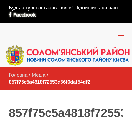
Будь в курсі останніх подій! Підпишись на наш
Facebook
Головна
/
Медіа
/
857f75c5a4818f72553d56f0daf54df2
857f75c5a4818f72553d