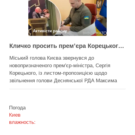
Поділитися у соцмережах:
Активісти району
Кличко просить прем’єра Корецького внести президентові подання на звільнення володаря Троєщини Бахматова
Міський голова Києва звернувся до
новопризначеного прем'єр-міністра, Сергія
Корецького, із листом-пропозицією щодо
звільнення голови Деснянської РДА Максима
Бахматова Кличко написав листа прем'єрові
Корецькому: просить розглянути можливість
подання президентові на Бахматова, що
Погода
образив його заступницю Анну Старостенко
Киев
Міський голова Києва звернувся до
влажность:
новопризначеного прем’єр-міністра, Сергія
Корецького, із листом-пропозицією щодо