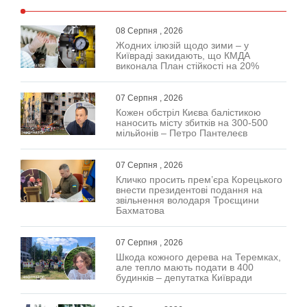
08 Серпня , 2026
Жодних ілюзій щодо зими – у
Київраді закидають, що КМДА
виконала План стійкості на 20%
07 Серпня , 2026
Кожен обстріл Києва балістикою
наносить місту збитків на 300-500
мільйонів – Петро Пантелеєв
07 Серпня , 2026
Кличко просить прем’єра Корецького
внести президентові подання на
звільнення володаря Троєщини
Бахматова
07 Серпня , 2026
Шкода кожного дерева на Теремках,
але тепло мають подати в 400
будинків – депутатка Київради