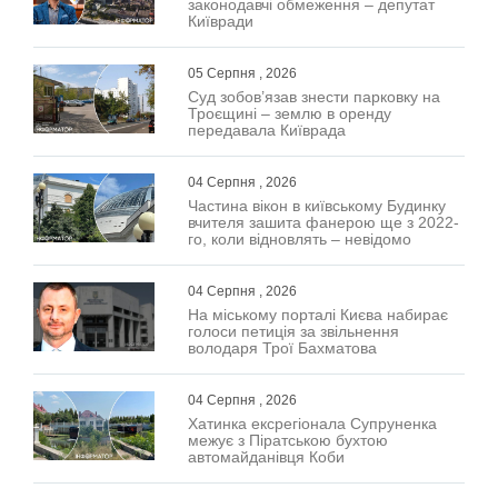
законодавчі обмеження – депутат
Київради
05 Серпня , 2026
Суд зобов’язав знести парковку на
Троєщині – землю в оренду
передавала Київрада
04 Серпня , 2026
Частина вікон в київському Будинку
вчителя зашита фанерою ще з 2022-
го, коли відновлять – невідомо
04 Серпня , 2026
На міському порталі Києва набирає
голоси петиція за звільнення
володаря Трої Бахматова
04 Серпня , 2026
Хатинка ексрегіонала Супруненка
межує з Піратською бухтою
автомайданівця Коби