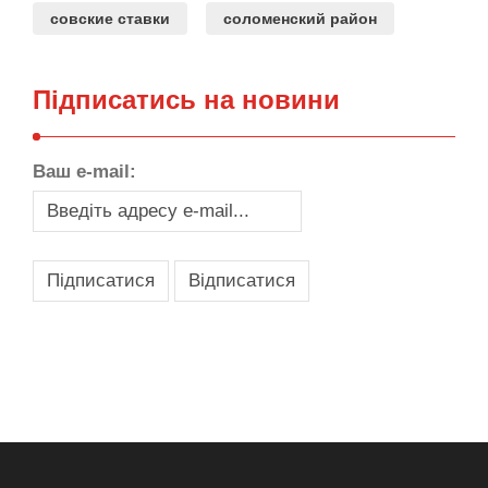
совские ставки
соломенский район
Підписатись на новини
Ваш e-mail:
,
,
,
,
масло texaco
масла и смазки
оборудование для провайдеров
телеком оборудование
запчасти для автобусов