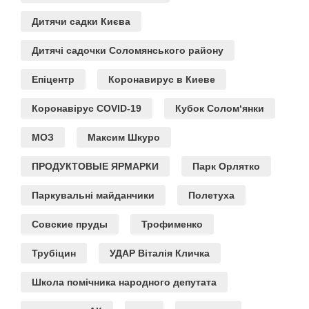
Дитячи садки Києва
Дитячі садочки Соломянського району
Епіцентр
Коронавирус в Киеве
Коронавірус COVID-19
Кубок Солом‘янки
МОЗ
Максим Шкуро
ПРОДУКТОВЫЕ ЯРМАРКИ
Парк Орлятко
Паркувальні майданчики
Полетуха
Совские пруды
Трофименко
Трубіцин
УДАР Віталія Кличка
Школа помічника народного депутата