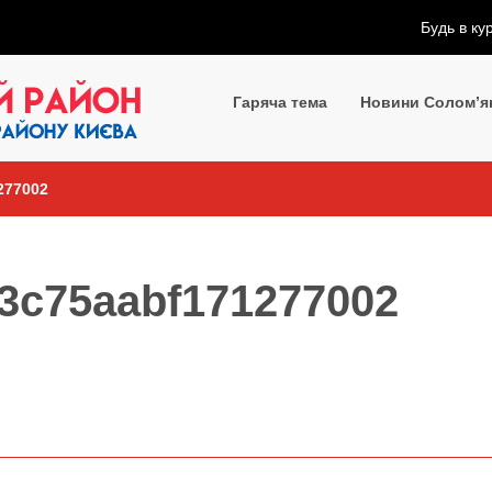
Будь в ку
Гаряча тема
Новини Солом’я
277002
3c75aabf171277002