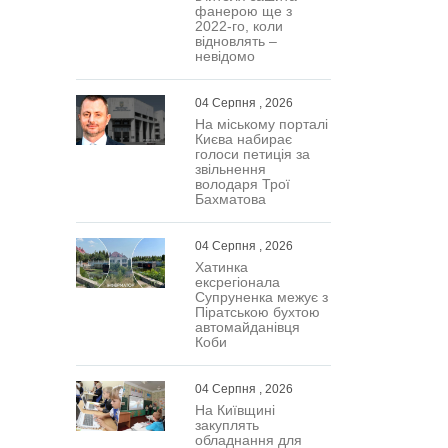
фанерою ще з
2022-го, коли
відновлять –
невідомо
04 Серпня , 2026
На міському порталі
Києва набирає
голоси петиція за
звільнення
володаря Трої
Бахматова
04 Серпня , 2026
Хатинка
ексрегіонала
Супруненка межує з
Піратською бухтою
автомайданівця
Коби
04 Серпня , 2026
На Київщині
закуплять
обладнання для