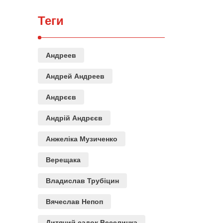
Теги
Андреев
Андрей Андреев
Андрєєв
Андрій Андрєєв
Анжеліка Музиченко
Верещака
Владислав Трубіцин
Вячеслав Непоп
Дитячий садок Веселинка