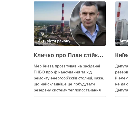
Активісти району
Акти
Кличко про План стійкості – ТЕЦ відновили вже на 65%, будується захист ІІ рівня
Мер Києва прозвітував на засіданні
Депута
РНБО про фінансування та хід
резерв
ремонту енергооб'єктів столиці, каже,
й елек
що найскладніше це побудувати
не даю
резервну систему теплопостачання
Депута
Кличко розповів про виконання Плану
можуть
стійкості Києва на засіданні РНБО Київ
ракетн
уже виконав ремонт пошкоджених
знадоб
енергооб’єктів на 65%, а на потреби
тепла,
Плану стійкості столиця залучила
швидк
понад 10 млрд грн, …