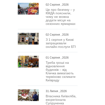
02 Серпня , 2026
Це про безпеку – у
КМДА пояснили,
чому не можна
додати місця на
сезонних ярмарках
02 Серпня , 2026
З 1 серпня у Києві
запрацювали
онлайн-послуги БТІ
01 Серпня , 2026
Треба гроші на
відновлення
будинків – від
Кличка вимагають
терміново скликати
Київраду
31 Липня , 2026
Власника Київхліба,
ексрегіонала
Супруненка