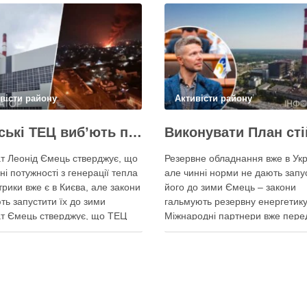
вісти району
Активісти району
Київські ТЕЦ виб’ють першим же обстрілом, План стійкості не спрацює – депутат Київради Ємець
т Леонід Ємець стверджує, що
Резервне обладнання вже в Укр
ні потужності з генерації тепла
але чинні норми не дають запу
трики вже є в Києва, але закони
його до зими Ємець – закони
ть запустити їх до зими
гальмують резервну енергетику
т Ємець стверджує, що ТЕЦ
Міжнародні партнери вже пере
 бути знищені першим же
Україні обладнання для резерв
им ударом, тоді Києву
енергозабезпечення Києва, од
иться резервна генерація
ввести його в експлуатацію за
 але ввести її в експлуатацію
чинні законодавчі процедури. 
о не вийде …
4 серпня заявив депутат Київсь
міської ради від …