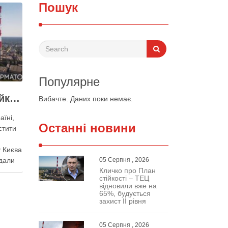
Пошук
Популярне
Виконувати План стійкості заважають законодавчі обмеження – депутат Київради
Вибачте. Даних поки немає.
аїні,
Останні новини
стити
 Києва
дали
05 Серпня , 2026
Кличко про План
ного
стійкості – ТЕЦ
нак
відновили вже на
важають
65%, будується
захист ІІ рівня
Про це
кої
05 Серпня , 2026