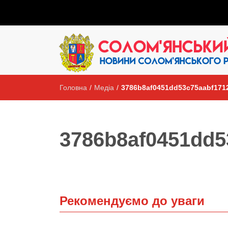
Головна
/
Медіа
/
3786b8af0451dd53c75aabf171
3786b8af0451dd5
Рекомендуємо до уваги