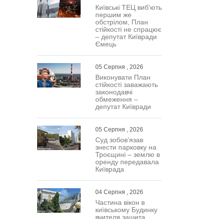
Київські ТЕЦ виб’ють
першим же
обстрілом, План
стійкості не спрацює
– депутат Київради
Ємець
05 Серпня , 2026
Виконувати План
стійкості заважають
законодавчі
обмеження –
депутат Київради
05 Серпня , 2026
Суд зобов’язав
знести парковку на
Троєщині – землю в
оренду передавала
Київрада
04 Серпня , 2026
Частина вікон в
київському Будинку
вчителя зашита