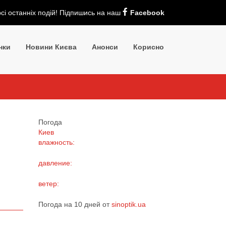
рсі останніх подій! Підпишись на наш
Facebook
нки
Новини Києва
Анонси
Корисно
Погода
Киев
влажность:
давление:
ветер:
Погода на 10 дней от
sinoptik.ua