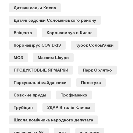
Дитячи садки Києва
Дитячі садочки Соломянського району
Епіцентр
Коронавирус в Киеве
Коронавірус COVID-19
Кубок Солом‘янки
МОЗ
Максим Шкуро
ПРОДУКТОВЫЕ ЯРМАРКИ
Парк Орлятко
Паркувальні майданчики
Полетуха
Совские пруды
Трофименко
Трубіцин
УДАР Віталія Кличка
Школа помічника народного депутата
глушник на АК
дтп
карантин