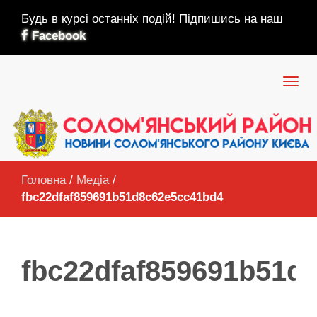
Будь в курсі останніх подій! Підпишись на наш
Facebook
Головна
/
Медіа
/
fbc22dfaf859691b51d8c62e5cc41bd4
fbc22dfaf859691b51d