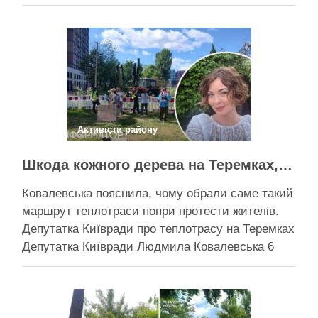
Бахматова Кличко написав листа прем'єрові
Корецькому: просить розглянути можливість
подання президентові на Бахматова, що
образив його заступницю Анну Старостенко
Міський голова Києва звернувся до
новопризначеного прем’єр-міністра, Сергія
Корецького, із листом-пропозицією щодо
звільнення “володаря …
Активісти району
Поділитися у соцмережах:
Шкода кожного дерева на Теремках, але тепло мають подати в 400 будинків – депутатка Київради
Ковалевська пояснила, чому обрали саме такий
маршрут теплотраси попри протести жителів.
Депутатка Київради про теплотрасу на Теремках
Депутатка Київради Людмила Ковалевська 6
серпня прокоментувала конфлікт навколо
прокладання теплотраси біля ТРЦ “Республіка”
на Теремках, заявивши, що розуміє обурення
жителів через вирубку дерев, але наполягає на