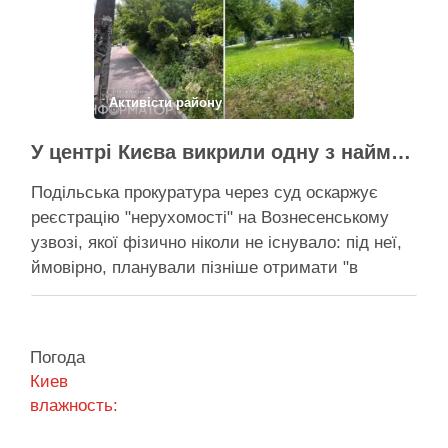
необхідності забезпечити теплом понад 400
будинків. …
Поділитися у соцмережах:
Активісти району
У центрі Києва викрили одну з наймасштабніших туалетних схем з фіктивним будинком
Подільська прокуратура через суд оскаржує
реєстрацію "нерухомості" на Вознесенському
узвозі, якої фізично ніколи не існувало: під неї,
ймовірно, планували пізніше отримати "в
обслуговування" земельну ділянку Прокуратура
через суд скасовує право на фіктивну будівлю,
за допомогою якої ділки, ймовірно, планували
Погода
забудувати зелені схили Подільська окружна
Киев
прокуратура міста Києва подала до суду …
влажность:
Поділитися у соцмережах: