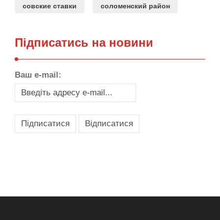
совские ставки
соломенский район
Підписатись на новини
Ваш e-mail:
,
,
,
,
масло texaco
масла и смазки
оборудование для провайдеров
телеком оборудование
запчасти для автобусов