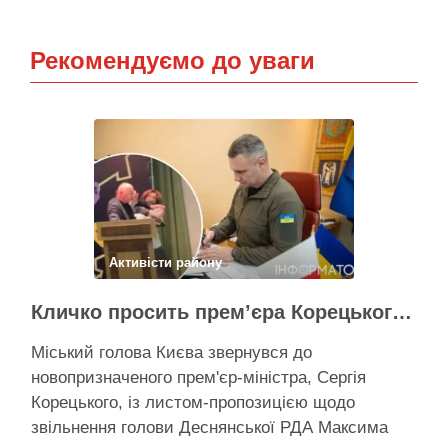
Рекомендуємо до уваги
Активісти району
Кличко просить прем’єра Корецького внести президентові подання на звільнення володаря Троєщини Бахматова
Міський голова Києва звернувся до
новопризначеного прем'єр-міністра, Сергія
Корецького, із листом-пропозицією щодо
звільнення голови Деснянської РДА Максима