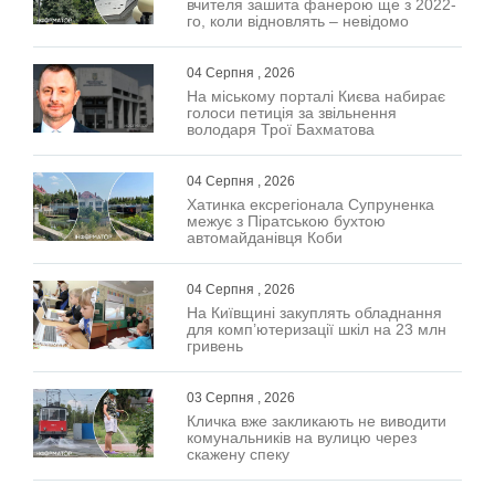
вчителя зашита фанерою ще з 2022-
го, коли відновлять – невідомо
04 Серпня , 2026
На міському порталі Києва набирає
голоси петиція за звільнення
володаря Трої Бахматова
04 Серпня , 2026
Хатинка ексрегіонала Супруненка
межує з Піратською бухтою
автомайданівця Коби
04 Серпня , 2026
На Київщині закуплять обладнання
для комп’ютеризації шкіл на 23 млн
гривень
03 Серпня , 2026
Кличка вже закликають не виводити
комунальників на вулицю через
скажену спеку