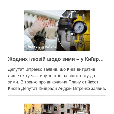
дерев триває, почали й прокладати теплотрасу
– значить, процес вже не зупинити Зранку у
суботу, 8 серпня 2026 року, на Теремках у Києві
почалася вже …
Поділитися у соцмережах:
Активісти району
Жодних ілюзій щодо зими – у Київраді закидають, що КМДА виконала План стійкості на 20%
Депутат Вітренко заявив, що Київ витратив
лише п'яту частину коштів на підготовку до
зими. Вітренко про виконання Плану стійкості
Києва Депутат Київради Андрій Вітренко заявив,
що станом на 5 серпня столична влада
виконала План стійкості за видатками лише
трохи більше ніж на 20%. За його словами, до
старту опалювального сезону …