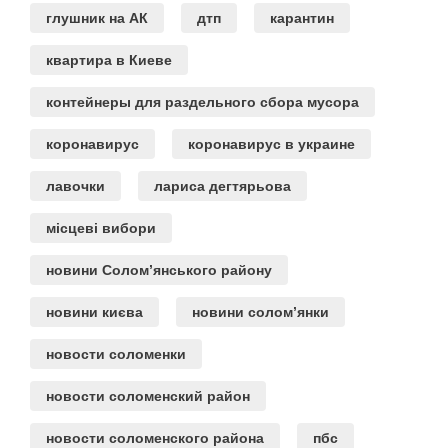
глушник на АК
дтп
карантин
квартира в Киеве
контейнеры для раздельного сбора мусора
коронавирус
коронавирус в украине
лавочки
лариса дегтярьова
місцеві вибори
новини Солом’янського району
новини києва
новини солом’янки
новости соломенки
новости соломенский район
новости соломенского района
пбс