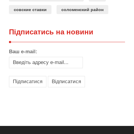
совские ставки
соломенский район
Підписатись на новини
Ваш e-mail:
,
,
,
,
масло texaco
масла и смазки
оборудование для провайдеров
телеком оборудование
запчасти для автобусов