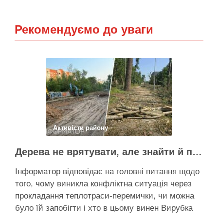
Рекомендуємо до уваги
Активісти району
Дерева не врятувати, але знайти й покарати винних треба – головні питання і висновки з конфлікту на Теремках
Інформатор відповідає на головні питання щодо
того, чому виникла конфліктна ситуація через
прокладання теплотраси-перемички, чи можна
було їй запобігти і хто в цьому винен Вирубка