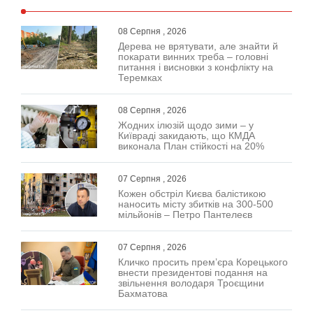
08 Серпня , 2026
Дерева не врятувати, але знайти й
покарати винних треба – головні
питання і висновки з конфлікту на
Теремках
08 Серпня , 2026
Жодних ілюзій щодо зими – у
Київраді закидають, що КМДА
виконала План стійкості на 20%
07 Серпня , 2026
Кожен обстріл Києва балістикою
наносить місту збитків на 300-500
мільйонів – Петро Пантелеєв
07 Серпня , 2026
Кличко просить прем’єра Корецького
внести президентові подання на
звільнення володаря Троєщини
Бахматова