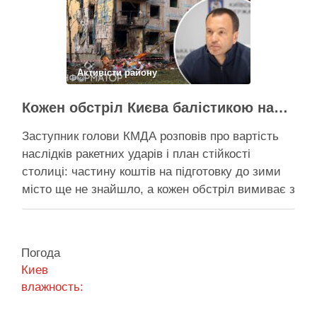
Поділитися у соцмережах:
Активісти району
Кожен обстріл Києва балістикою наносить місту збитків на 300-500 мільйонів – Петро Пантелеєв
Заступник голови КМДА розповів про вартість
наслідків ракетних ударів і план стійкості
столиці: частину коштів на підготовку до зими
місто ще не знайшло, а кожен обстріл вимиває з
казни міста ще більше коштів Балістичний удар
по Києву коштує 300-500 млн, каже Пантелеєв –
при цьому деякі питання, як-от розселення
Погода
містян …
Киев
влажность:
Поділитися у соцмережах: