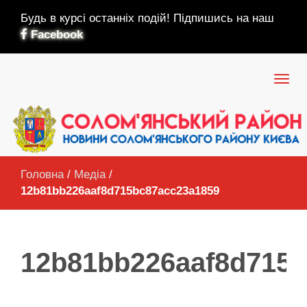
Будь в курсі останніх подій! Підпишись на наш
Facebook
Головна
/
Медіа
/
12b81bb226aaf8d715bc87acc23a1859
12b81bb226aaf8d715