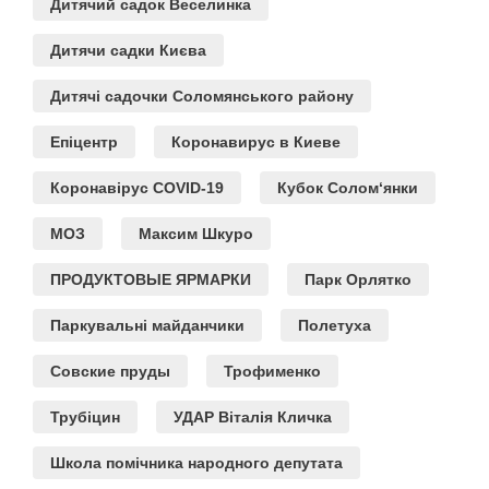
Дитячий садок Веселинка
Дитячи садки Києва
Дитячі садочки Соломянського району
Епіцентр
Коронавирус в Киеве
Коронавірус COVID-19
Кубок Солом‘янки
МОЗ
Максим Шкуро
ПРОДУКТОВЫЕ ЯРМАРКИ
Парк Орлятко
Паркувальні майданчики
Полетуха
Совские пруды
Трофименко
Трубіцин
УДАР Віталія Кличка
Школа помічника народного депутата