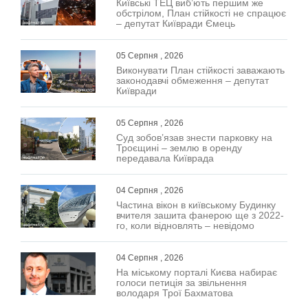
Київські ТЕЦ виб’ють першим же
обстрілом, План стійкості не спрацює
– депутат Київради Ємець
05 Серпня , 2026
Виконувати План стійкості заважають
законодавчі обмеження – депутат
Київради
05 Серпня , 2026
Суд зобов’язав знести парковку на
Троєщині – землю в оренду
передавала Київрада
04 Серпня , 2026
Частина вікон в київському Будинку
вчителя зашита фанерою ще з 2022-
го, коли відновлять – невідомо
04 Серпня , 2026
На міському порталі Києва набирає
голоси петиція за звільнення
володаря Трої Бахматова