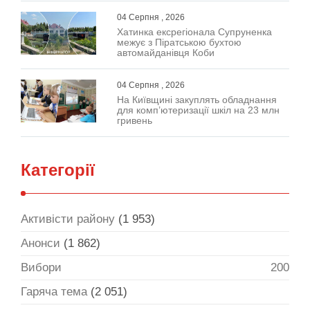
04 Серпня , 2026
Хатинка ексрегіонала Супруненка
межує з Піратською бухтою
автомайданівця Коби
04 Серпня , 2026
На Київщині закуплять обладнання
для комп’ютеризації шкіл на 23 млн
гривень
Категорії
Активісти району
(1 953)
Анонси
(1 862)
Вибори
200
Гаряча тема
(2 051)