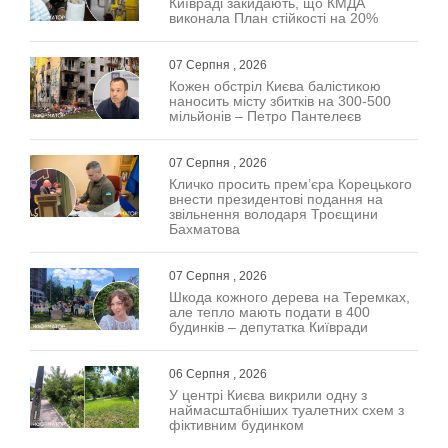
Київраді закидають, що КМДА
виконала План стійкості на 20%
07 Серпня , 2026
Кожен обстріл Києва балістикою
наносить місту збитків на 300-500
мільйонів – Петро Пантелеєв
07 Серпня , 2026
Кличко просить прем’єра Корецького
внести президентові подання на
звільнення володаря Троєщини
Бахматова
07 Серпня , 2026
Шкода кожного дерева на Теремках,
але тепло мають подати в 400
будинків – депутатка Київради
06 Серпня , 2026
У центрі Києва викрили одну з
наймасштабніших туалетних схем з
фіктивним будинком