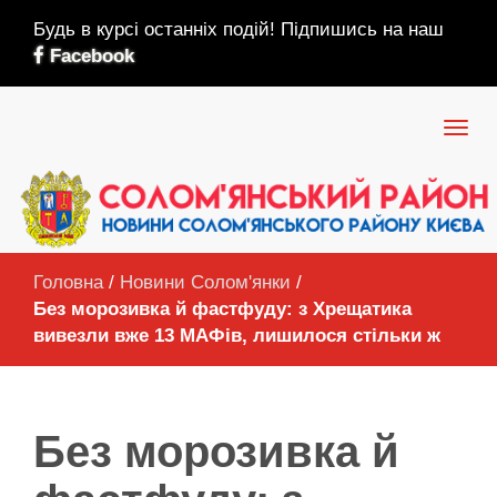
Будь в курсі останніх подій! Підпишись на наш
Facebook
Головна
/
Новини Солом'янки
/
Без морозивка й фастфуду: з Хрещатика
вивезли вже 13 МАФів, лишилося стільки ж
Без морозивка й