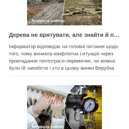
Активісти району
Дерева не врятувати, але знайти й покарати винних треба – головні питання і висновки з конфлікту на Теремках
Інформатор відповідає на головні питання щодо
того, чому виникла конфліктна ситуація через
прокладання теплотраси-перемички, чи можна
було їй запобігти і хто в цьому винен Вирубка
дерев триває, почали й прокладати теплотрасу
– значить, процес вже не зупинити Зранку у
суботу, 8 серпня 2026 року, на Теремках у Києві
почалася вже …
Поділитися у соцмережах:
Активісти району