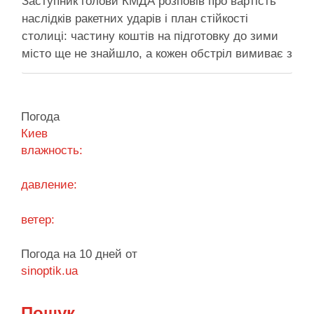
Заступник голови КМДА розповів про вартість
наслідків ракетних ударів і план стійкості
столиці: частину коштів на підготовку до зими
місто ще не знайшло, а кожен обстріл вимиває з
казни міста ще більше коштів Балістичний удар
по Києву коштує 300-500 млн, каже Пантелеєв –
при цьому деякі питання, як-от розселення
Погода
містян …
Киев
влажность:
Поділитися у соцмережах:
давление:
ветер:
Погода на 10 дней от
sinoptik.ua
Пошук