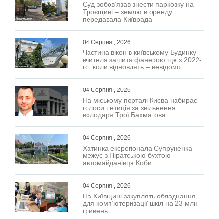
Суд зобов’язав знести парковку на
Троєщині – землю в оренду
передавала Київрада
04 Серпня , 2026
Частина вікон в київському Будинку
вчителя зашита фанерою ще з 2022-
го, коли відновлять – невідомо
04 Серпня , 2026
На міському порталі Києва набирає
голоси петиція за звільнення
володаря Трої Бахматова
04 Серпня , 2026
Хатинка ексрегіонала Супруненка
межує з Піратською бухтою
автомайданівця Коби
04 Серпня , 2026
На Київщині закуплять обладнання
для комп’ютеризації шкіл на 23 млн
гривень