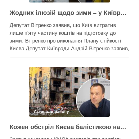
Жодних ілюзій щодо зими – у Київраді закидають, що КМДА виконала План стійкості на 20%
Депутат Вітренко заявив, що Київ витратив
лише п'яту частину коштів на підготовку до
зими. Вітренко про виконання Плану стійкості
Києва Депутат Київради Андрій Вітренко заявив,
що станом на 5 серпня столична влада
виконала План стійкості за видатками лише
трохи більше ніж на 20%. За його словами, до
старту опалювального сезону …
Поділитися у соцмережах:
Активісти району
Кожен обстріл Києва балістикою наносить місту збитків на 300-500 мільйонів – Петро Пантелеєв