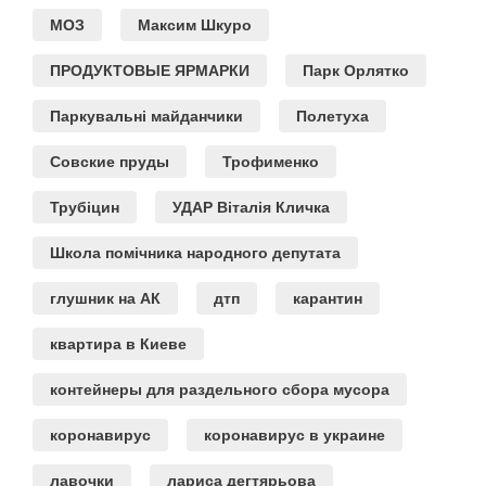
МОЗ
Максим Шкуро
ПРОДУКТОВЫЕ ЯРМАРКИ
Парк Орлятко
Паркувальні майданчики
Полетуха
Совские пруды
Трофименко
Трубіцин
УДАР Віталія Кличка
Школа помічника народного депутата
глушник на АК
дтп
карантин
квартира в Киеве
контейнеры для раздельного сбора мусора
коронавирус
коронавирус в украине
лавочки
лариса дегтярьова