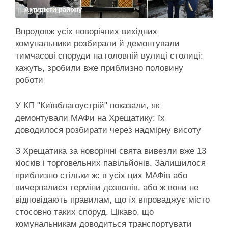
Активісти району
Впродовж усіх новорічних вихідних
комунальники розбирали й демонтували
тимчасові споруди на головній вулиці столиці:
кажуть, зробили вже приблизно половину
роботи
У КП "Київблагоустрій" показали, як
демонтували МАФи на Хрещатику: їх
доводилося розбирати через надмірну висоту
З Хрещатика за новорічні свята вивезли вже 13
кіосків і торговельних павільйонів. Залишилося
приблизно стільки ж: в усіх цих МАФів або
вичерпалися терміни дозволів, або ж вони не
відповідають правилам, що їх впроваджує місто
стосовно таких споруд. Цікаво, що
комунальникам доводиться транспортувати