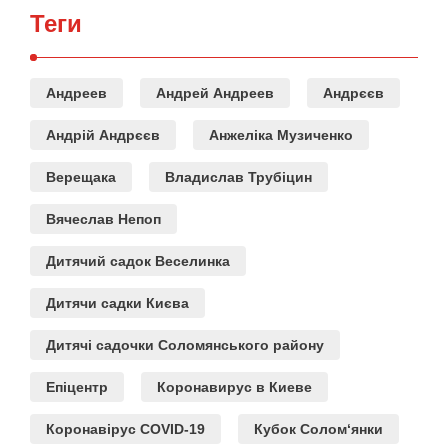
Теги
Андреев
Андрей Андреев
Андрєєв
Андрій Андрєєв
Анжеліка Музиченко
Верещака
Владислав Трубіцин
Вячеслав Непоп
Дитячий садок Веселинка
Дитячи садки Києва
Дитячі садочки Соломянського району
Епіцентр
Коронавирус в Киеве
Коронавірус COVID-19
Кубок Солом‘янки