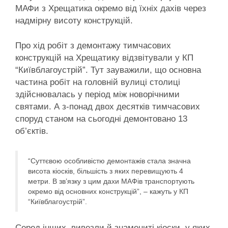
МАФи з Хрещатика окремо від їхніх дахів через
надмірну висоту конструкцій.
Про хід робіт з демонтажу тимчасових
конструкцій на Хрещатику відзвітували у КП
“Київблагоустрій”. Тут зауважили, що основна
частина робіт на головній вулиці столиці
здійснювалась у період між новорічними
святами. А з-понад двох десятків тимчасових
споруд станом на сьогодні демонтовано 13
об’єктів.
“Суттєвою особливістю демонтажів стала значна
висота кіосків, більшість з яких перевищують 4
метри. В зв’язку з цим дахи МАФів транспортують
окремо від основних конструкцій”, – кажуть у КП
“Київблагоустрій”.
Серед інших, вивезли й знамениті кіоски, у яких