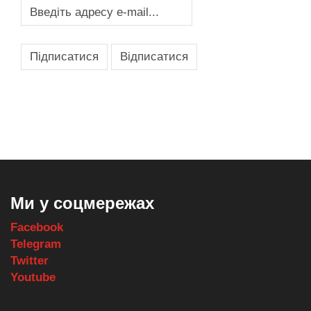
,
,
,
,
масло texaco
масла и смазки
оборудование для провайдеров
телеком оборудование
запчасти для автобусов
Ми у соцмережах
Facebook
Telegram
Twitter
Youtube