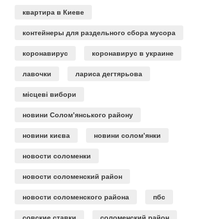
квартира в Киеве
контейнеры для раздельного сбора мусора
коронавирус
коронавирус в украине
лавочки
лариса дегтярьова
місцеві вибори
новини Солом’янського району
новини києва
новини солом’янки
новости соломенки
новости соломенский район
новости соломенского района
пбс
совские ставки
соломенский район