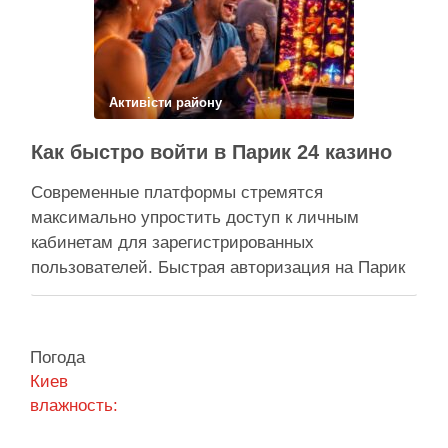
прокуратура міста Києва подала до суду …
Поділитися у соцмережах:
Активісти району
Как быстро войти в Парик 24 казино
Современные платформы стремятся
максимально упростить доступ к личным
кабинетам для зарегистрированных
пользователей. Быстрая авторизация на Парик
24 казино позволяет клиентам мгновенно
вернуться к любимым развлечениям и
управлению своим игровым счетом. Безопасная
Погода
система авторизации надежно защищает
Киев
персональные данные, сохраняя высокую
влажность:
скорость обработки запросов при каждом входе.
Процесс входа оптимизирован под любые …