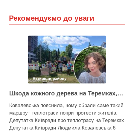
Рекомендуємо до уваги
Активісти району
Шкода кожного дерева на Теремках, але тепло мають подати в 400 будинків – депутатка Київради
Ковалевська пояснила, чому обрали саме такий
маршрут теплотраси попри протести жителів.
Депутатка Київради про теплотрасу на Теремках
Депутатка Київради Людмила Ковалевська 6