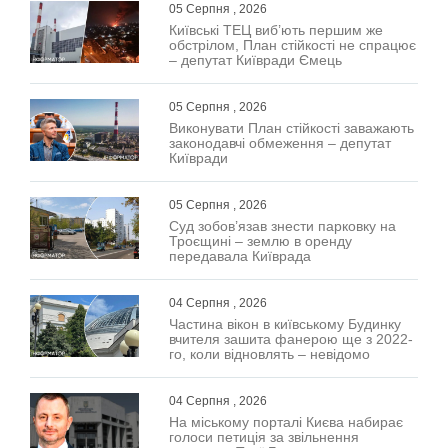
05 Серпня , 2026
Київські ТЕЦ виб’ють першим же
обстрілом, План стійкості не спрацює
– депутат Київради Ємець
05 Серпня , 2026
Виконувати План стійкості заважають
законодавчі обмеження – депутат
Київради
05 Серпня , 2026
Суд зобов’язав знести парковку на
Троєщині – землю в оренду
передавала Київрада
04 Серпня , 2026
Частина вікон в київському Будинку
вчителя зашита фанерою ще з 2022-
го, коли відновлять – невідомо
04 Серпня , 2026
На міському порталі Києва набирає
голоси петиція за звільнення