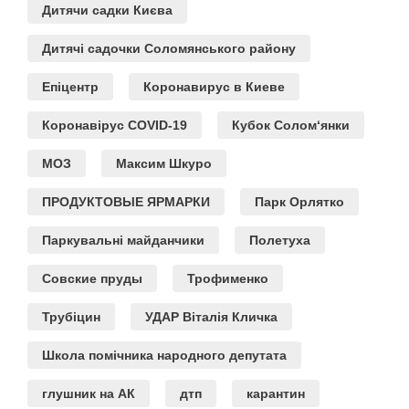
Дитячи садки Києва
Дитячі садочки Соломянського району
Епіцентр
Коронавирус в Киеве
Коронавірус COVID-19
Кубок Солом‘янки
МОЗ
Максим Шкуро
ПРОДУКТОВЫЕ ЯРМАРКИ
Парк Орлятко
Паркувальні майданчики
Полетуха
Совские пруды
Трофименко
Трубіцин
УДАР Віталія Кличка
Школа помічника народного депутата
глушник на АК
дтп
карантин