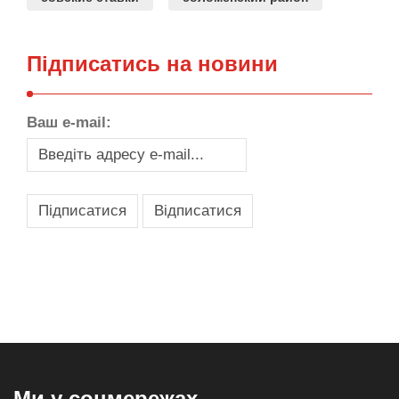
Підписатись на новини
Ваш e-mail:
,
,
,
,
масло texaco
масла и смазки
оборудование для провайдеров
телеком оборудование
запчасти для автобусов
Ми у соцмережах