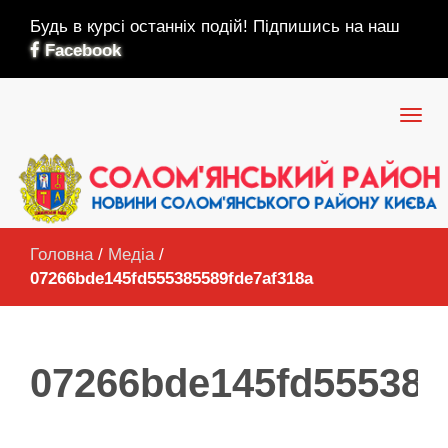
Будь в курсі останніх подій! Підпишись на наш
Facebook
Головна
/
Медіа
/
07266bde145fd555385589fde7af318a
07266bde145fd555385