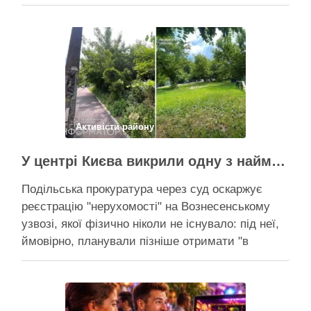
серпня прокоментувала конфлікт навколо
прокладання теплотраси біля ТРЦ “Республіка”
на Теремках, заявивши, що розуміє обурення
жителів через вирубку дерев, але наполягає на
необхідності забезпечити теплом понад 400
будинків. …
Поділитися у соцмережах:
Активісти району
У центрі Києва викрили одну з наймасштабніших туалетних схем з фіктивним будинком
Подільська прокуратура через суд оскаржує
реєстрацію "нерухомості" на Вознесенському
узвозі, якої фізично ніколи не існувало: під неї,
ймовірно, планували пізніше отримати "в
обслуговування" земельну ділянку Прокуратура
через суд скасовує право на фіктивну будівлю,
за допомогою якої ділки, ймовірно, планували
забудувати зелені схили Подільська окружна