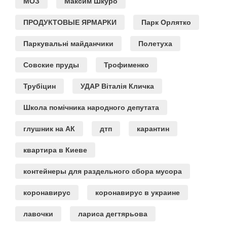
МОЗ
Максим Шкуро
ПРОДУКТОВЫЕ ЯРМАРКИ
Парк Орлятко
Паркувальні майданчики
Полетуха
Совские пруды
Трофименко
Трубіцин
УДАР Віталія Кличка
Школа помічника народного депутата
глушник на АК
дтп
карантин
квартира в Киеве
контейнеры для раздельного сбора мусора
коронавирус
коронавирус в украине
лавочки
лариса дегтярьова