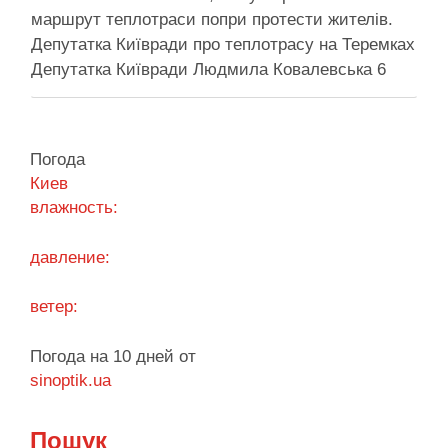
маршрут теплотраси попри протести жителів.
Депутатка Київради про теплотрасу на Теремках
Депутатка Київради Людмила Ковалевська 6
серпня прокоментувала конфлікт навколо
прокладання теплотраси біля ТРЦ “Республіка”
на Теремках, заявивши, що розуміє обурення
Погода
жителів через вирубку дерев, але наполягає на
Киев
необхідності забезпечити теплом понад 400
влажность:
будинків. …
давление:
Поділитися у соцмережах:
ветер:
Погода на 10 дней от
sinoptik.ua
Пошук