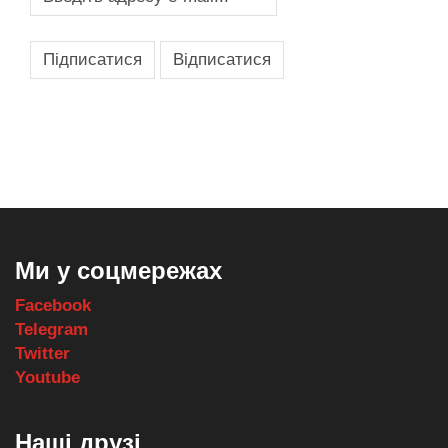
,
,
,
,
масло texaco
масла и смазки
оборудование для провайдеров
телеком оборудование
запчасти для автобусов
Ми у соцмережах
Facebook
Telegram
Twitter
Youtube
Наші друзі