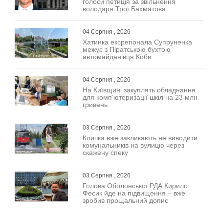
голоси петиція за звільнення
володаря Трої Бахматова
04 Серпня , 2026
Хатинка ексрегіонала Супруненка
межує з Піратською бухтою
автомайданівця Коби
04 Серпня , 2026
На Київщині закуплять обладнання
для комп’ютеризації шкіл на 23 млн
гривень
03 Серпня , 2026
Кличка вже закликають не виводити
комунальників на вулицю через
скажену спеку
03 Серпня , 2026
Голова Оболонської РДА Кирило
Фесик йде на підвищення – вже
зробив прощальний допис