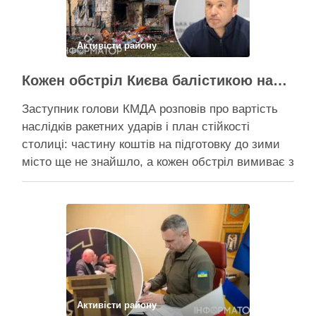
Активісти району
Кожен обстріл Києва балістикою наносить місту збитків на 300-500 мільйонів – Петро Пантелеєв
Заступник голови КМДА розповів про вартість
наслідків ракетних ударів і план стійкості
столиці: частину коштів на підготовку до зими
місто ще не знайшло, а кожен обстріл вимиває з
казни міста ще більше коштів Балістичний удар
по Києву коштує 300-500 млн, каже Пантелеєв –
при цьому деякі питання, як-от розселення
містян …
Поділитися у соцмережах:
Активісти району