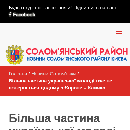
Будь в курсі останніх подій! Підпишись на наш
Facebook
Головна
/
Новини Солом'янки
/
Більша частина української молоді вже не
повернеться додому з Європи – Кличко
Більша частина