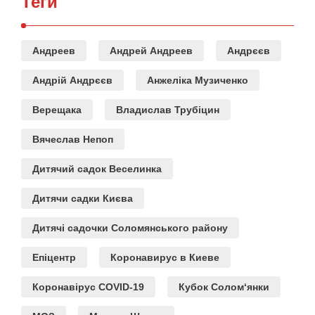
Теги
Андреев
Андрей Андреев
Андрєєв
Андрій Андрєєв
Анжеліка Музиченко
Верещака
Владислав Трубіцин
Вячеслав Непоп
Дитячий садок Веселинка
Дитячи садки Києва
Дитячі садочки Соломянського району
Епіцентр
Коронавирус в Киеве
Коронавірус COVID-19
Кубок Солом‘янки