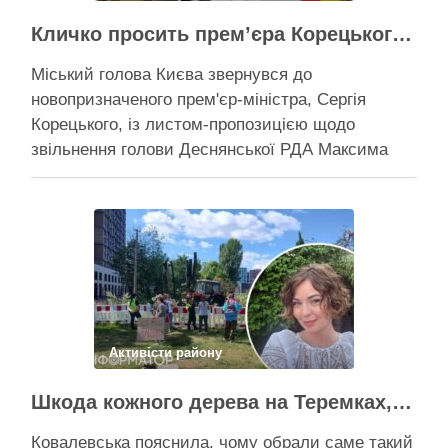
Кличко просить прем’єра Корецького внести президентові подання на звільнення володаря Троєщини Бахматова
Міський голова Києва звернувся до
новопризначеного прем'єр-міністра, Сергія
Корецького, із листом-пропозицією щодо
звільнення голови Деснянської РДА Максима
Бахматова Кличко написав листа прем'єрові
Корецькому: просить розглянути можливість
подання президентові на Бахматова, що
образив його заступницю Анну Старостенко
Міський голова Києва звернувся до
новопризначеного прем’єр-міністра, Сергія
Корецького, із листом-пропозицією щодо
звільнення “володаря …
Активісти району
Поділитися у соцмережах:
Шкода кожного дерева на Теремках, але тепло мають подати в 400 будинків – депутатка Київради
Ковалевська пояснила, чому обрали саме такий