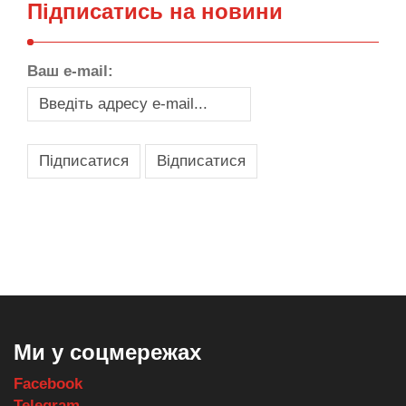
Підписатись на новини
Ваш e-mail:
,
,
,
,
масло texaco
масла и смазки
оборудование для провайдеров
телеком оборудование
запчасти для автобусов
Ми у соцмережах
Facebook
Telegram