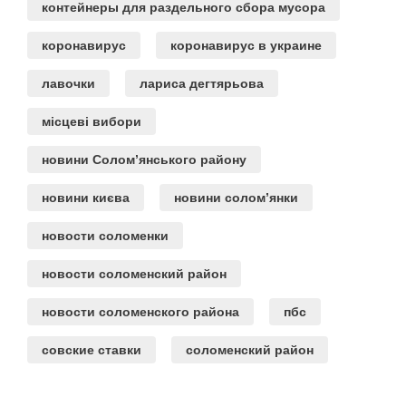
контейнеры для раздельного сбора мусора
коронавирус
коронавирус в украине
лавочки
лариса дегтярьова
місцеві вибори
новини Солом’янського району
новини києва
новини солом’янки
новости соломенки
новости соломенский район
новости соломенского района
пбс
совские ставки
соломенский район