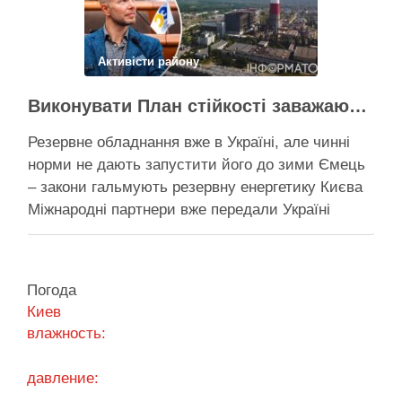
Поділитися у соцмережах:
Активісти району
Виконувати План стійкості заважають законодавчі обмеження – депутат Київради
Резервне обладнання вже в Україні, але чинні
норми не дають запустити його до зими Ємець
– закони гальмують резервну енергетику Києва
Міжнародні партнери вже передали Україні
обладнання для резервного енергозабезпечення
Києва, однак ввести його в експлуатацію
заважають чинні законодавчі процедури. Про це
Погода
4 серпня заявив депутат Київської міської ради
Киев
від …
влажность:
Поділитися у соцмережах:
давление: