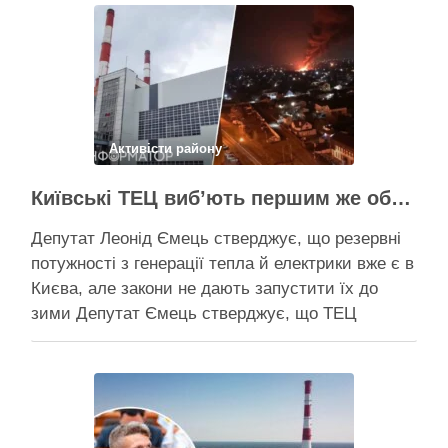
пошкоджених енергооб’єктів на 65%, а на
потреби Плану стійкості столиця залучила
понад 10 млрд грн, …
Поділитися у соцмережах:
Активісти району
Київські ТЕЦ виб’ють першим же обстрілом, План стійкості не спрацює – депутат Київради Ємець
Депутат Леонід Ємець стверджує, що резервні
потужності з генерації тепла й електрики вже є в
Києва, але закони не дають запустити їх до
зими Депутат Ємець стверджує, що ТЕЦ
можуть бути знищені першим же ракетним
ударом, тоді Києву знадобиться резервна
генерація тепла, але ввести її в експлуатацію
швидко не вийде …