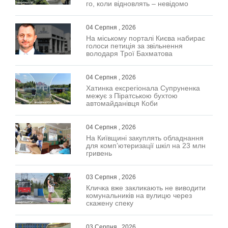
го, коли відновлять – невідомо
04 Серпня , 2026
На міському порталі Києва набирає
голоси петиція за звільнення
володаря Трої Бахматова
04 Серпня , 2026
Хатинка ексрегіонала Супруненка
межує з Піратською бухтою
автомайданівця Коби
04 Серпня , 2026
На Київщині закуплять обладнання
для комп’ютеризації шкіл на 23 млн
гривень
03 Серпня , 2026
Кличка вже закликають не виводити
комунальників на вулицю через
скажену спеку
03 Серпня , 2026