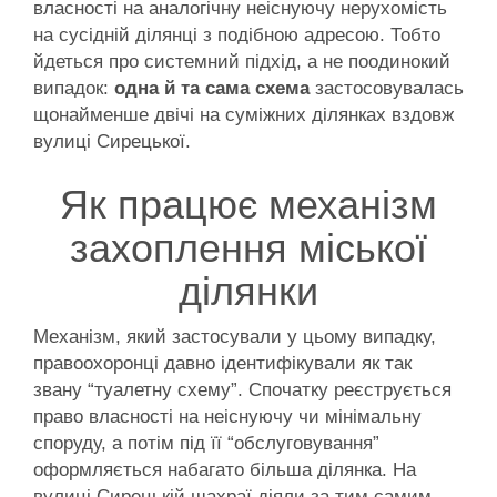
власності на аналогічну неіснуючу нерухомість
на сусідній ділянці з подібною адресою. Тобто
йдеться про системний підхід, а не поодинокий
випадок:
одна й та сама схема
застосовувалась
щонайменше двічі на суміжних ділянках вздовж
вулиці Сирецької.
Як працює механізм
захоплення міської
ділянки
Механізм, який застосували у цьому випадку,
правоохоронці давно ідентифікували як так
звану “туалетну схему”. Спочатку реєструється
право власності на неіснуючу чи мінімальну
споруду, а потім під її “обслуговування”
оформляється набагато більша ділянка. На
вулиці Сирецькій шахраї діяли за тим самим