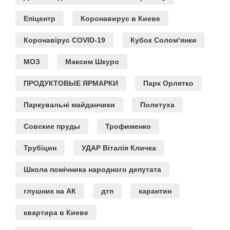
Епіцентр
Коронавирус в Киеве
Коронавірус COVID-19
Кубок Солом‘янки
МОЗ
Максим Шкуро
ПРОДУКТОВЫЕ ЯРМАРКИ
Парк Орлятко
Паркувальні майданчики
Полетуха
Совские пруды
Трофименко
Трубіцин
УДАР Віталія Кличка
Школа помічника народного депутата
глушник на АК
дтп
карантин
квартира в Киеве