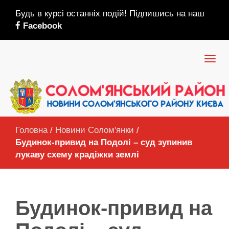
Будь в курсі останніх подій! Підпишись на наш
Facebook
Головна
/
Новини Солом'янки
/
Будинок-привид на Подолі – суд зупинив
лукаву схему крадіжки землі
Будинок-привид на