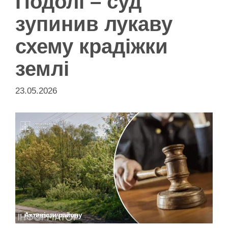
Подолі – суд
зупинив лукаву
схему крадіжки
землі
23.05.2026
Активісти району