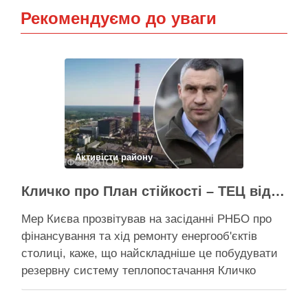
Рекомендуємо до уваги
Активісти району
Кличко про План стійкості – ТЕЦ відновили вже на 65%, будується захист ІІ рівня
Мер Києва прозвітував на засіданні РНБО про
фінансування та хід ремонту енергооб'єктів
столиці, каже, що найскладніше це побудувати
резервну систему теплопостачання Кличко
розповів про виконання Плану стійкості Києва на
засіданні РНБО Київ уже виконав ремонт