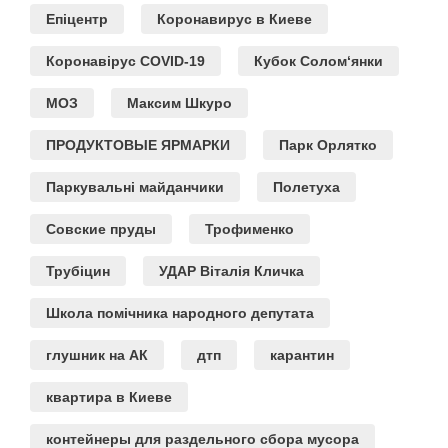
Епіцентр
Коронавирус в Киеве
Коронавірус COVID-19
Кубок Солом‘янки
МОЗ
Максим Шкуро
ПРОДУКТОВЫЕ ЯРМАРКИ
Парк Орлятко
Паркувальні майданчики
Полетуха
Совские пруды
Трофименко
Трубіцин
УДАР Віталія Кличка
Школа помічника народного депутата
глушник на АК
дтп
карантин
квартира в Киеве
контейнеры для раздельного сбора мусора