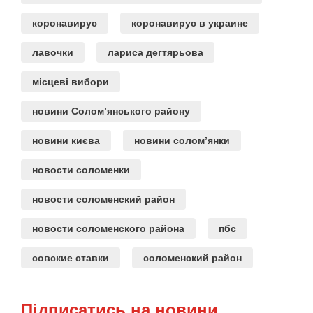
коронавирус
коронавирус в украине
лавочки
лариса дегтярьова
місцеві вибори
новини Солом’янського району
новини києва
новини солом’янки
новости соломенки
новости соломенский район
новости соломенского района
пбс
совские ставки
соломенский район
Підписатись на новини