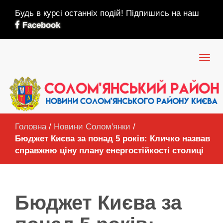
Будь в курсі останніх подій! Підпишись на наш
Facebook
Головна
/
Новини Солом'янки
/
Бюджет Києва за понад 5 років: Кличко назвав
справжню ціну плану енергостійкості столиці
Бюджет Києва за