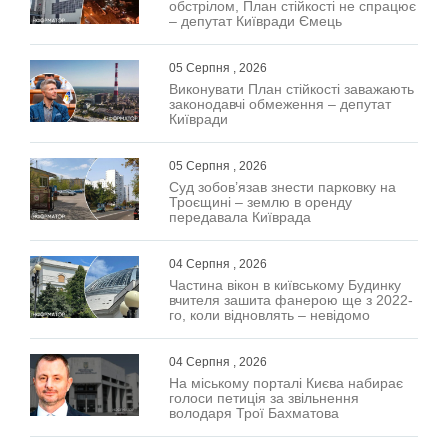
обстрілом, План стійкості не спрацює
– депутат Київради Ємець
05 Серпня , 2026
Виконувати План стійкості заважають
законодавчі обмеження – депутат
Київради
05 Серпня , 2026
Суд зобов’язав знести парковку на
Троєщині – землю в оренду
передавала Київрада
04 Серпня , 2026
Частина вікон в київському Будинку
вчителя зашита фанерою ще з 2022-
го, коли відновлять – невідомо
04 Серпня , 2026
На міському порталі Києва набирає
голоси петиція за звільнення
володаря Трої Бахматова