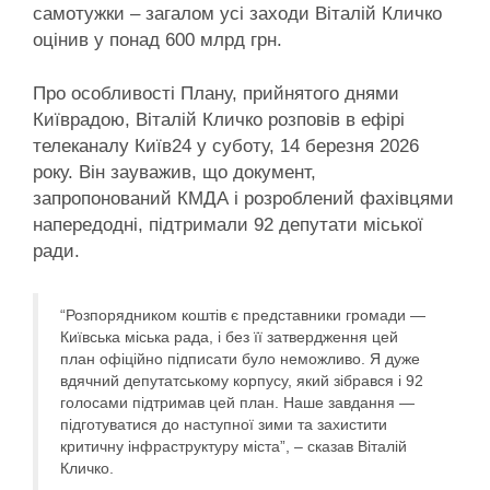
самотужки – загалом усі заходи Віталій Кличко
оцінив у понад 600 млрд грн.
Про особливості Плану, прийнятого днями
Київрадою, Віталій Кличко розповів в ефірі
телеканалу Київ24 у суботу, 14 березня 2026
року. Він зауважив, що документ,
запропонований КМДА і розроблений фахівцями
напередодні, підтримали 92 депутати міської
ради.
“Розпорядником коштів є представники громади —
Київська міська рада, і без її затвердження цей
план офіційно підписати було неможливо. Я дуже
вдячний депутатському корпусу, який зібрався і 92
голосами підтримав цей план. Наше завдання —
підготуватися до наступної зими та захистити
критичну інфраструктуру міста”, – сказав Віталій
Кличко.