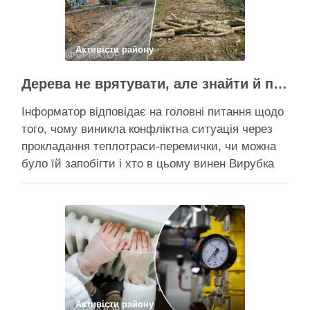
Поділитися у соцмережах:
Активісти району
Дерева не врятувати, але знайти й покарати винних треба – головні питання і висновки з конфлікту на Теремках
Інформатор відповідає на головні питання щодо
того, чому виникла конфліктна ситуація через
прокладання теплотраси-перемички, чи можна
було їй запобігти і хто в цьому винен Вирубка
дерев триває, почали й прокладати теплотрасу
– значить, процес вже не зупинити Зранку у
суботу, 8 серпня 2026 року, на Теремках у Києві
почалася вже …
Поділитися у соцмережах:
Активісти району