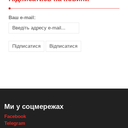
Ваш e-mail:
,
,
,
,
масло texaco
масла и смазки
оборудование для провайдеров
телеком оборудование
запчасти для автобусов
Ми у соцмережах
Facebook
Telegram