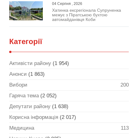
04 Серпня , 2026
Хатинка ексрегіонала Супруненка
межує з Піратською бухтою
автомайданівця Коби
Категорії
Активісти району
(1 954)
Анонси
(1 863)
Вибори
200
Гаряча тема
(2 052)
Депутати району
(1 638)
Корисна інформація
(2 017)
Медицина
113