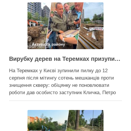
Активісти району
Вирубку дерев на Теремках призупинили після приїзду заступника Кличка – почався діалог
На Теремках у Києві зупинили пилку до 12
серпня після мітингу сотень мешканців проти
знищення скверу: обіцянку не поновлювати
роботи дав особисто заступник Кличка, Петро
Пантелеєв, що прибув налагодити комунікацію
Вирубку дерев на Теремках призупинили, втім,
чи вдасться зберегти ту частину озеленення,
що лишилася, – поки невідомо На Теремках у …