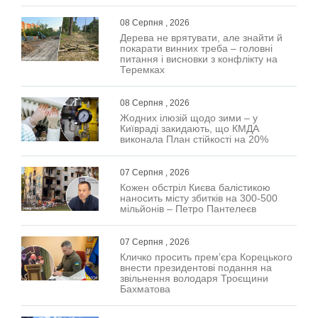
08 Серпня , 2026
Дерева не врятувати, але знайти й
покарати винних треба – головні
питання і висновки з конфлікту на
Теремках
08 Серпня , 2026
Жодних ілюзій щодо зими – у
Київраді закидають, що КМДА
виконала План стійкості на 20%
07 Серпня , 2026
Кожен обстріл Києва балістикою
наносить місту збитків на 300-500
мільйонів – Петро Пантелеєв
07 Серпня , 2026
Кличко просить прем’єра Корецького
внести президентові подання на
звільнення володаря Троєщини
Бахматова