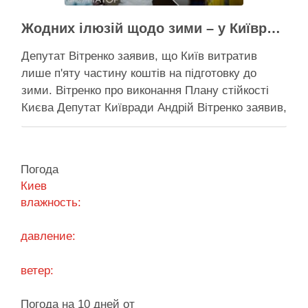
Жодних ілюзій щодо зими – у Київраді закидають, що КМДА виконала План стійкості на 20%
Депутат Вітренко заявив, що Київ витратив
лише п'яту частину коштів на підготовку до
зими. Вітренко про виконання Плану стійкості
Києва Депутат Київради Андрій Вітренко заявив,
що станом на 5 серпня столична влада
виконала План стійкості за видатками лише
трохи більше ніж на 20%. За його словами, до
Погода
старту опалювального сезону …
Киев
влажность:
Поділитися у соцмережах:
давление:
ветер:
Погода на 10 дней от