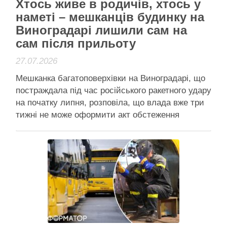
Хтось живе в родичів, хтось у
наметі – мешканців будинку на
Виноградарі лишили сам на
сам після прильоту
27.07.2026
Мешканка багатоповерхівки на Виноградарі, що
постраждала під час російського ракетного удару
на початку липня, розповіла, що влада вже три
тижні не може оформити акт обстеження
будинку, не сильно допомогла і з розселенням
Ірина Саліхова зробила світлини свого під'їзду –
так він виглядав одразу після "прильоту" ракети
6 липня. Фото: Facebook …
Читати далі
Активісти району