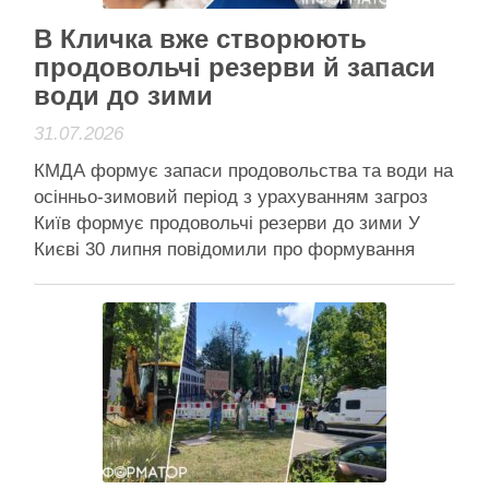
В Кличка вже створюють
продовольчі резерви й запаси
води до зими
31.07.2026
КМДА формує запаси продовольства та води на
осінньо-зимовий період з урахуванням загроз
Київ формує продовольчі резерви до зими У
Києві 30 липня повідомили про формування
матеріального резерву на осінньо-зимовий
період – місто закуповує продовольчі набори та
відпрацьовує алгоритми дій служб у разі
надзвичайних ситуацій. Основну увагу під час
підготовки приділяють продовольчій …
Читати далі
Активісти району