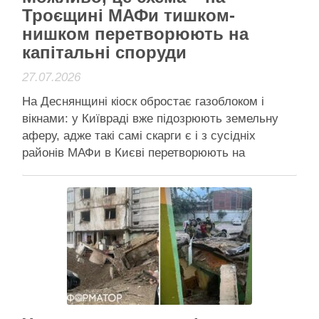
Троєщині МАФи тишком-
нишком перетворюють на
капітальні споруди
27.07.2026
На Деснянщині кіоск обростає газоблоком і
вікнами: у Київраді вже підозрюють земельну
аферу, адже такі самі скарги є і з сусідніх
районів МАФи в Києві перетворюють на
капітальні споруди: стіни вже заклали
газоблоком. Фото: Facebook Вікторія Пташник У
Деснянському районі Києва звичайний кіоск-
МАФ на вулиці Олександри Екстер, 16 раптово
почав …
Читати далі
Активісти району