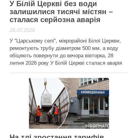
У Білій Церкві без води
залишилися тисячі містян –
сталася серйозна аварія
28.07.2026
У "Царському селі", мікрорайоні Білої Церкви,
ремонтують трубу діаметром 500 мм, а воду
обіцяють повернути до вечора вівторка, 28
липня 2026 року У Білій Церкві сталася аварія
на водопроводі – води в частини мешканців не
буде до вечора 28 липня У Білій Церкві 28 липня
тисячі мешканців мікрорайону “Царське село” …
Читати далі
Активісти району
На тлі зростання тарифів