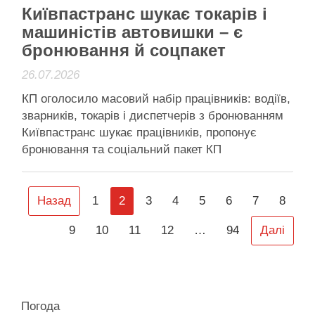
Київпастранс шукає токарів і
машиністів автовишки – є
бронювання й соцпакет
26.07.2026
КП оголосило масовий набір працівників: водіїв,
зварників, токарів і диспетчерів з бронюванням
Київпастранс шукає працівників, пропонує
бронювання та соціальний пакет КП
“Київпастранс” 24 липня 2026 року оголосило
про масовий набір працівників – підприємству
бракує водіїв автобусів, тролейбусів і трамваїв,
Назад
1
2
3
4
5
6
7
8
а також токарів, машиністів автовишки,
9
10
11
12
…
94
Далі
електрогазозварників та диспетчерів. На тлі
кадрового …
Читати далі
Погода