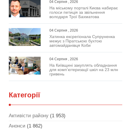
04 Серпня , 2026
На міському порталі Києва набирає
голоси петиція за звільнення
володаря Трої Бахматова
04 Серпня , 2026
Хатинка ексрегіонала Супруненка
межує з Піратською бухтою
автомайданівця Коби
04 Серпня , 2026
На Київщині закуплять обладнання
для комп’ютеризації шкіл на 23 млн
гривень
Категорії
Активісти району
(1 953)
Анонси
(1 862)