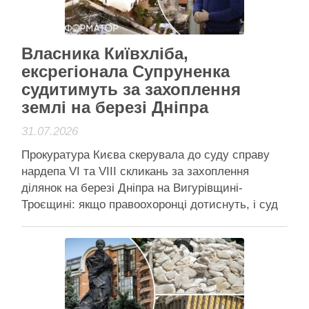
Активісти району
Власника Київхліба,
ексрегіонала Супруненка
судитимуть за захоплення
землі на березі Дніпра
31.07.2026
Прокуратура Києва скерувала до суду справу
нардепа VI та VIII скликань за захоплення
ділянок на березі Дніпра на Вигурівщині-
Троєщині: якщо правоохоронці дотиснуть, і суд
прийме законне рішення, – чималий будинок
доведеться зносити, а землю повертати громаді
Екснардепа судитимуть за захоплення землі
біля Дніпра: чималий будинок розташований
біля ТРЦ SkyMall у …