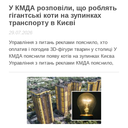
У КМДА розповіли, що роблять
гігантські коти на зупинках
транспорту в Києві
29.07.2026
Управління з питань реклами пояснило, хто
оплатив і погодив 3D-фігури тварин у столиці У
КМДА пояснили появу котів на зупинках Києва
Управління з питань реклами КМДА пояснило,
звідки на дахах зупинкових комплексів столиці
з’явилися гігантські об’ємні фігури котів, які
останніми днями обговорюють у
соцмережах. За словами відомства,
встановлення таких фігур не …
Читати далі
Активісти району