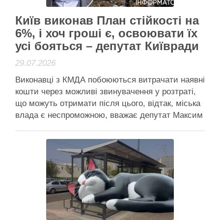
Київ виконав План стійкості на
6%, і хоч гроші є, освоювати їх
усі бояться – депутат Київради
29.07.2026
Виконавці з КМДА побоюються витрачати наявні
кошти через можливі звинувачення у розтраті,
що можуть отримати після цього, відтак, міська
влада є неспроможною, вважає депутат Максим
Нефьодов Київ виконав власний же План
стійкості на 6%, не підготувавшись до важкої
зими, вважає депутат Київради Максим
Нефьодов Станом на кінець липня 2026 року …
Читати далі
Активісти району