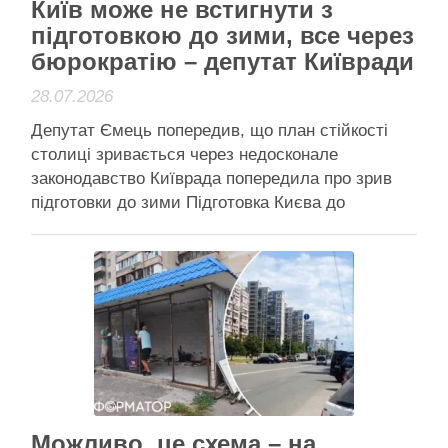
Київ може не встигнути з
підготовкою до зими, все через
бюрократію – депутат Київради
28.07.2026
Депутат Ємець попередив, що план стійкості
столиці зривається через недосконале
законодавство Київрада попередила про зрив
підготовки до зими Підготовка Києва до
опалювального сезону опинилася під загрозою
через недосконале законодавство, яке заважає
оперативно вводити в експлуатацію резервні
джерела енергопостачання в умовах війни. Без
змін до законодавства реалізувати план
стійкості столиці до початку …
Читати далі
Активісти району
Можливо, це схема – на