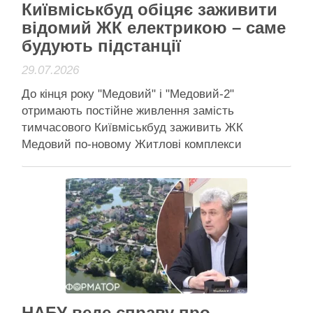
Київміськбуд обіцяє заживити
відомий ЖК електрикою – саме
будують підстанції
29.07.2026
До кінця року "Медовий" і "Медовий-2"
отримають постійне живлення замість
тимчасового Київміськбуд заживить ЖК
Медовий по-новому Житлові комплекси
“Медовий” та “Медовий-2” до кінця року
отримають постійне електропостачання. Наразі
обидва об’єкти живляться лише за тимчасовою
схемою, як звичайні будівельні
майданчики. Для переходу на постійну схему на
комплексах прокладають понад 30 км кабелю та
…
Активісти району
Читати далі
НАБУ веде справу про