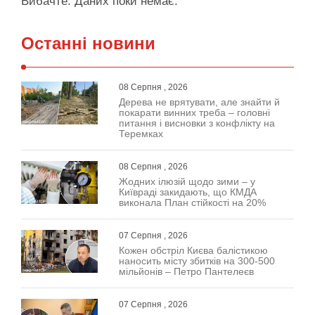
Вибачте. Даних поки немає.
Останні новини
08 Серпня , 2026
Дерева не врятувати, але знайти й
покарати винних треба – головні
питання і висновки з конфлікту на
Теремках
08 Серпня , 2026
Жодних ілюзій щодо зими – у
Київраді закидають, що КМДА
виконала План стійкості на 20%
07 Серпня , 2026
Кожен обстріл Києва балістикою
наносить місту збитків на 300-500
мільйонів – Петро Пантелеєв
07 Серпня , 2026