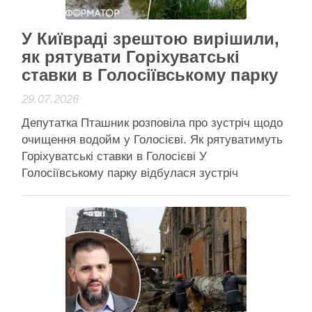
Активісти району
У Київраді зрештою вирішили,
як рятувати Горіхуватські
ставки в Голосіївському парку
29.07.2026
Депутатка Пташник розповіла про зустріч щодо
очищення водойм у Голосієві. Як рятуватимуть
Горіхуватські ставки в Голосієві У
Голосіївському парку відбулася зустріч
профільних відомств щодо порятунку
Горіхуватських ставків – учасники намітили
план дій і розподілили, хто за що відповідатиме.
Раніше у Київраді наполягали на порятунку
водойм через постійний сморід і загиблу …
Читати далі
Активісти району