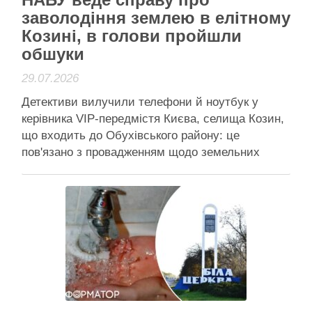
заволодіння землею в елітному
Козині, в голови пройшли
обшуки
29.07.2026
Детективи вилучили телефони й ноутбук у
керівника VIP-передмістя Києва, селища Козин,
що входить до Обухівського району: це
пов'язано з провадженням щодо земельних
питань НАБУ обшукало голову Козина Валерія
Гартіка: "трусили" через земельну справу
Національне антикорупційне бюро розслідує
заволодіння землею у Козині на Київщині за
заниженою вартістю, а у Козинського селищного
…
Читати далі
Активісти району