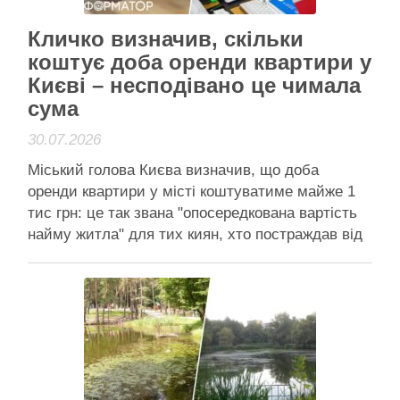
Кличко визначив, скільки
коштує доба оренди квартири у
Києві – несподівано це чимала
сума
30.07.2026
Міський голова Києва визначив, що доба
оренди квартири у місті коштуватиме майже 1
тис грн: це так звана "опосередкована вартість
найму житла" для тих киян, хто постраждав від
прильотів Кличко визначив рівень
опосередкованої вартості найму житла на рівні
947,34 грн Міський голова Києва визначив, що
доба оренди квартири у місті …
Читати далі