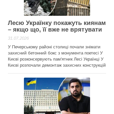
Читати далі
Активісти району
Лесю Українку покажуть киянам
– якщо що, її вже не врятувати
31.07.2026
У Печерському районі столиці почали знімати
захисний бетонний бокс з монумента поетесі У
Києві розконсервують пам'ятник Лесі Українці У
Києві розпочали демонтаж захисних конструкцій
навколо пам’ятника Лесі Українці, який ховали
від обстрілів понад чотири роки. Роботи біля
погруддя поетеси стартували 30 липня і
виконуються силами комунальних служб
Печерського району. У Департаменті …
Читати далі