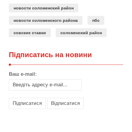
новости соломенский район
новости соломенского района
пбс
совские ставки
соломенский район
Підписатись на новини
Ваш e-mail:
,
,
,
,
масло texaco
масла и смазки
оборудование для провайдеров
телеком оборудование
запчасти для автобусов