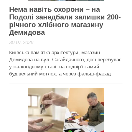
Нема навіть охорони – на
Подолі занедбали залишки 200-
річного хлібного магазину
Демидова
30.07.2026
Київська пам'ятка архітектури, магазин
Демидова на вул. Сагайдачного, досі перебуває
у жалюгідному стані: на подвір'ї самий
будівельний мотлох, а через фальш-фасад
видно небо Будівля явно занедбана, через
матерію фальш-фасаду просвічує небо
Київська пам’ятка архітектури, магазин
Демидова на вул. Сагайдачного, якому
виповнилося 200 років, досі перебуває у
жалюгідному стані. Історична будівля, …
Читати далі
Активісти району