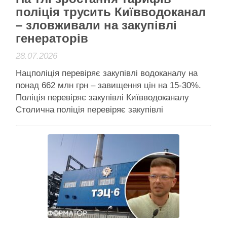
поліція трусить Київводоканал
– зловживали на закупівлі
генераторів
28.07.2026
Нацполіція перевіряє закупівлі водоканалу на
понад 662 млн грн – завищення цін на 15-30%.
Поліція перевіряє закупівлі Київводоканалу
Столична поліція перевіряє закупівлі
“Київводоканалу” на генератори й
трансформатори для роботи під час блекаутів,
підозрюючи посадовців у завищенні цін на
десятки договорів. Перевірка збіглася з планами
підприємства підняти тарифи. Слідство триває
за …
Читати далі
Активісти району