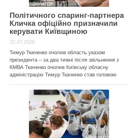
Активісти району
Політичного спаринг-партнера
Кличка офіційно призначили
керувати Київщиною
31.07.2026
Тимур Ткаченко очолив область указом
президента – за два тижні після звільнення з
КМВА Ткаченко очолив Київську обласну
адміністрацію Тимур Ткаченко став головою
Київської обласної військової адміністрації –
відповідний указ президент підписав 30 липня.
Посада вивільнилася після того, як її попередній
очільник перейшов на роботу до Кабінету
міністрів, а кандидатуру …
Читати далі
Активісти району