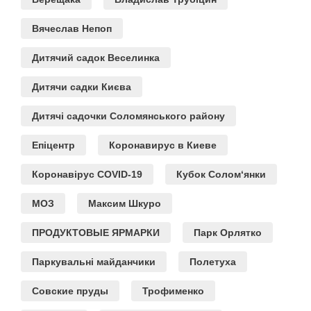
Вячеслав Непоп
Дитячий садок Веселинка
Дитячи садки Києва
Дитячі садочки Соломянського району
Епіцентр
Коронавирус в Киеве
Коронавірус COVID-19
Кубок Солом‘янки
МОЗ
Максим Шкуро
ПРОДУКТОВЫЕ ЯРМАРКИ
Парк Орлятко
Паркувальні майданчики
Полетуха
Совские пруды
Трофименко