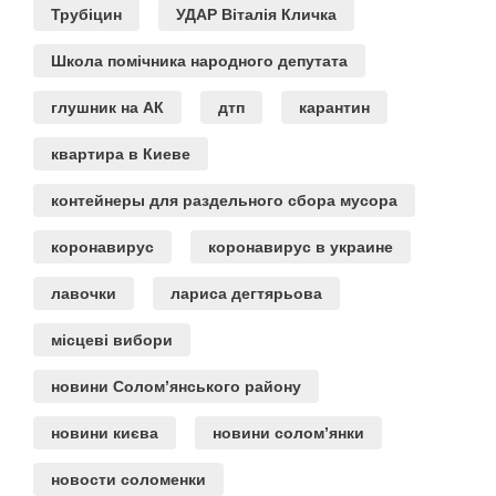
Трубіцин
УДАР Віталія Кличка
Школа помічника народного депутата
глушник на АК
дтп
карантин
квартира в Киеве
контейнеры для раздельного сбора мусора
коронавирус
коронавирус в украине
лавочки
лариса дегтярьова
місцеві вибори
новини Солом’янського району
новини києва
новини солом’янки
новости соломенки