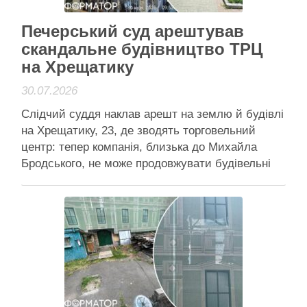
Активісти району
Печерський суд арештував
скандальне будівництво ТРЦ
на Хрещатику
30.07.2026
Слідчий суддя наклав арешт на землю й будівлі
на Хрещатику, 23, де зводять торговельний
центр: тепер компанія, близька до Михайла
Бродського, не може продовжувати будівельні
роботи, чи взагалі вчиняти будь-які дії з
нерухомістю чи землею Суд арештував
будівництво ТРЦ на Хрещатику – роботи значно
пожвавилися впродовж останніх тижнів Слідчий
суддя …
Читати далі
Активісти району