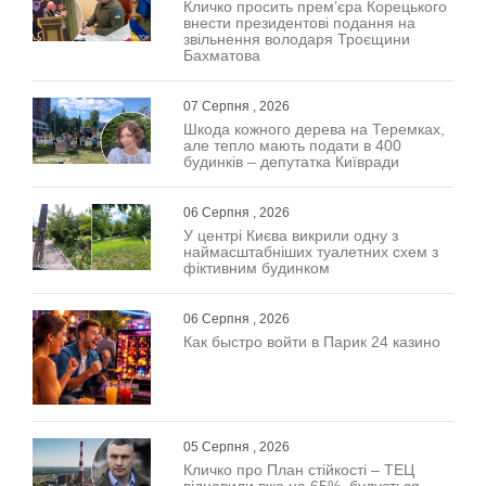
Кличко просить прем’єра Корецького
внести президентові подання на
звільнення володаря Троєщини
Бахматова
07 Серпня , 2026
Шкода кожного дерева на Теремках,
але тепло мають подати в 400
будинків – депутатка Київради
06 Серпня , 2026
У центрі Києва викрили одну з
наймасштабніших туалетних схем з
фіктивним будинком
06 Серпня , 2026
Как быстро войти в Парик 24 казино
05 Серпня , 2026
Кличко про План стійкості – ТЕЦ
відновили вже на 65%, будується