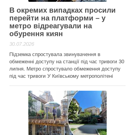
В окремих випадках просили
перейти на платформи – у
метро відреагували на
обурення киян
30.07.2026
Підземка спростувала звинувачення в
обмеженні доступу на станції під час тривоги 30
липня. Метро спростувало обмеження доступу
під час тривоги У Київському метрополітені
спростували інформацію про те, що людям
обмежували доступ на станції підземки під час
повітряної тривоги вночі 30 липня. У
метрополітені пояснили, що всі станції були
відкриті та …
Читати далі