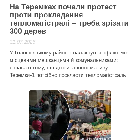
На Теремках почали протест
проти прокладання
тепломагістралі – треба зрізати
300 дерев
31.07.2026
У Голосіївському районі спалахнув конфлікт між
місцевими мешканцями й комунальниками:
справа в тому, що до житлового масиву
Теремки-1 потрібно прокласти тепломагістраль
Кияни протестують проти вирізання дерев –
гасла намалювали, в дусі часу, на картонках.
Фото: Богдан Гдаль На Теремках спалахнув
конфлікт між місцевими мешканцями й
комунальниками. Справа в тому, що …
Читати далі
Активісти району