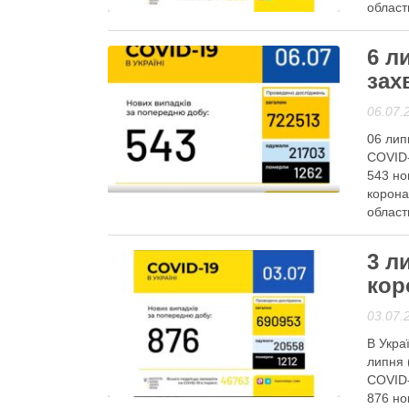
област
Читати
6 л
зах
06.07.
06 лип
COVID-
543 но
Гаряча тема
корона
област
Читати
3 л
кор
03.07.
В Укра
липня 
COVID-
Гаряча тема
876 но