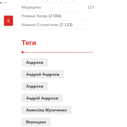
ть —
Медицина
113
Новини Києва
(2 034)
6
Новини Солом'янки
(2 123)
Теги
Андреев
Андрей Андреев
Андрєєв
Андрій Андрєєв
Анжеліка Музиченко
Верещака