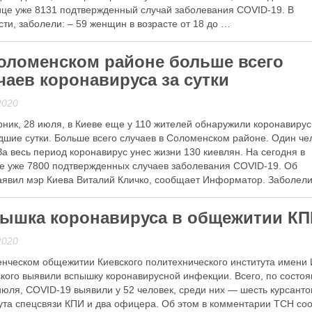
ице уже 8131 подтвержденный случай заболевания COVID-19. В
сти, заболели: – 59 женщин в возрасте от 18 до …
 далі
оломенском районе больше всего
чаев коронавируса за сутки
2020
рник, 28 июля, в Киеве еще у 110 жителей обнаружили коронавирус
шие сутки. Больше всего случаев в Соломенском районе. Один че
За весь период коронавирус унес жизни 130 киевлян. На сегодня в
е уже 7800 подтвержденных случаев заболевания COVID-19. Об
аявил мэр Киева Виталий Кличко, сообщает Информатор. Заболели
 в возрасте …
ышка коронавируса в общежитии К
 далі
2020
енческом общежитии Киевского политехнического института имени
кого выявили вспышку коронавирусной инфекции. Всего, по состо
июля, COVID-19 выявили у 52 человек, среди них — шесть курсанто
ута спецсвязи КПИ и два офицера. Об этом в комментарии ТСН с