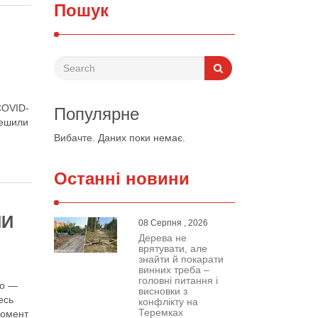
Пошук
COVID-
Популярне
решили
Вибачте. Даних поки немає.
Останні новини
ПИ
08 Серпня , 2026
Дерева не
врятувати, але
знайти й покарати
винних треба –
головні питання і
то —
висновки з
есь
конфлікту на
Теремках
момент