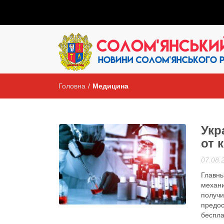
Головна
/
Медицина
Укр
от 
07.08.
Главны
механи
получи
Анонси
предос
беспла