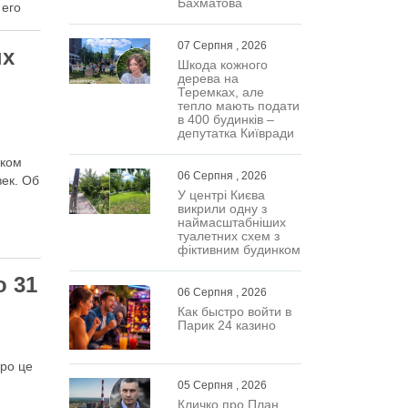
Бахматова
 его
07 Серпня , 2026
ых
Шкода кожного
дерева на
Теремках, але
тепло мають подати
в 400 будинків –
депутатка Київради
ском
06 Серпня , 2026
век. Об
У центрі Києва
викрили одну з
наймасштабніших
туалетних схем з
фіктивним будинком
о 31
06 Серпня , 2026
Как быстро войти в
Парик 24 казино
Про це
05 Серпня , 2026
Кличко про План