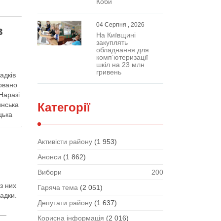
Коби
04 Серпня , 2026
в
На Київщині
закуплять
обладнання для
комп’ютеризації
шкіл на 23 млн
гривень
адків
совано
Наразі
Категорії
инська
цька
Активісти району
(1 953)
Анонси
(1 862)
Вибори
200
з них
Гаряча тема
(2 051)
падки.
Депутати району
(1 637)
 —
Корисна інформація
(2 016)