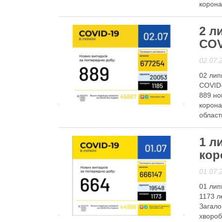
корона
Читати
2 л
COV
02.07.
02 лип
COVID-
889 но
Гаряча тема
корона
област
облас
1 л
Читати
кор
01.07.
01 лип
1173 л
Загало
Гаряча тема
хвороб