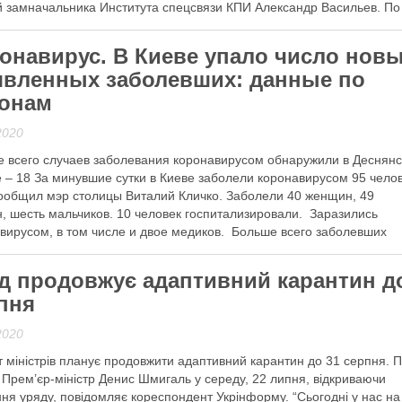
 замначальника Института спецсвязи КПИ Александр Васильев. По
м, первых …
онавирус. В Киеве упало число нов
 далі
вленных заболевших: данные по
онам
2020
 всего случаев заболевания коронавирусом обнаружили в Деснян
 – 18 За минувшие сутки в Киеве заболели коронавирусом 95 чело
ообщил мэр столицы Виталий Кличко. Заболели 40 женщин, 49
, шесть мальчиков. 10 человек госпитализировали. Заразились
вирусом, в том числе и двое медиков. Больше всего заболевших
жили в Деснянском (18), …
д продовжує адаптивний карантин д
 далі
пня
2020
т міністрів планує продовжити адаптивний карантин до 31 серпня. 
 Прем’єр-міністр Денис Шмигаль у середу, 22 липня, відкриваючи
ння уряду, повідомляє кореспондент Укрінформу. “Сьогодні у нас на