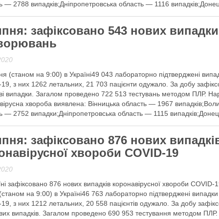
ь — 2788 випадків;Дніпропетровська область — 1116 випадків;Доне
 далі
ипня: зафіксовано 543 нових випадки
ворювань
2020
ня (станом на 9:00) в Україні49 043 лабораторно підтверджені випа
19, з них 1262 летальних, 21 703 пацієнти одужало. За добу зафік
ві випадки. Загалом проведено 722 513 тестувань методом ПЛР. На
вірусна хвороба виявлена: Вінницька область — 1967 випадків;Вол
ь — 2752 випадки;Дніпропетровська область — 1115 випадків;Доне
 далі
ипня: зафіксовано 876 нових випадкі
онавірусної хвороби COVID-19
2020
їні зафіксовано 876 нових випадків коронавірусної хвороби COVID-1
(станом на 9:00) в Україні46 763 лабораторно підтверджені випадки
19, з них 1212 летальних, 20 558 пацієнтів одужало. За добу зафік
вих випадків. Загалом проведено 690 953 тестування методом ПЛР.