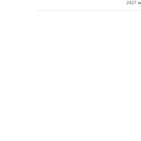
2427 в
484 …
Читати