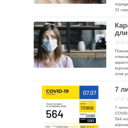
порядк
31 сер
22 …
Кар
Читати
дли
15.07.
Показа
отмеча
карант
Анонси
корона
этом р
послаб
7 л
Читати
07.07.
7 липн
COVID-
564 но
корона
Гаряча тема