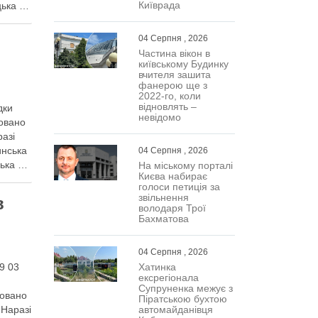
Київрада
цька …
04 Серпня , 2026
Частина вікон в
київському Будинку
вчителя зашита
фанерою ще з
2022-го, коли
відновлять –
дки
невідомо
совано
разі
инська
04 Серпня , 2026
цька …
На міському порталі
Києва набирає
голоси петиція за
звільнення
в
володаря Трої
Бахматова
04 Серпня , 2026
Хатинка
9 03
ексрегіонала
Супруненка межує з
совано
Піратською бухтою
автомайданівця
 Наразі