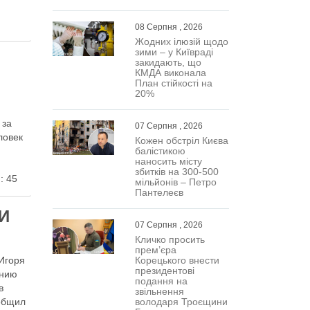
08 Серпня , 2026
Жодних ілюзій щодо
зими – у Київраді
закидають, що
КМДА виконала
План стійкості на
20%
 за
07 Серпня , 2026
ловек
Кожен обстріл Києва
балістикою
наносить місту
збитків на 300-500
: 45
мільйонів – Петро
Пантелеєв
ПИ
07 Серпня , 2026
Кличко просить
прем’єра
 Игоря
Корецького внести
президентові
янию
подання на
в
звільнення
ообщил
володаря Троєщини