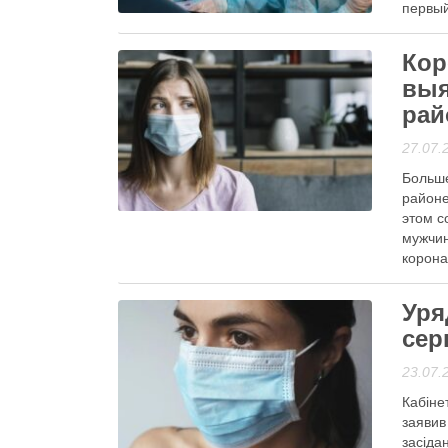
первый
слова
Кор
Читати
выя
рай
27.07.
Больше
Корисна інформація
районе
этом с
мужчин
корона
обнару
Уря
Читати
сер
23.07.
Кабіне
заявив
засіда
Анонси