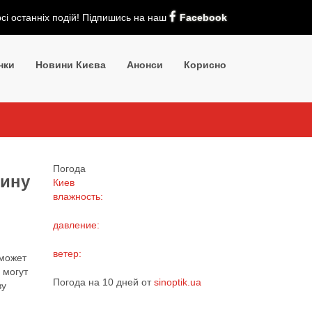
рсі останніх подій! Підпишись на наш
Facebook
нки
Новини Києва
Анонси
Корисно
Погода
цину
Киев
влажность:
давление:
ветер:
 может
 могут
Погода на 10 дней от
sinoptik.ua
ву