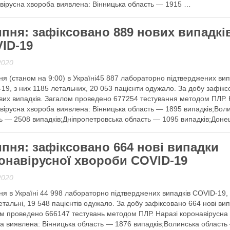
вірусна хвороба виявлена: Вінницька область — 1915 …
 далі
ипня: зафіксовано 889 нових випадкі
ID-19
2020
ня (станом на 9:00) в Україні45 887 лабораторно підтверджених вип
19, з них 1185 летальних, 20 053 пацієнти одужало. За добу зафік
вих випадків. Загалом проведено 677254 тестування методом ПЛР. 
вірусна хвороба виявлена: Вінницька область — 1895 випадків;Вол
ь — 2508 випадків;Дніпропетровська область — 1095 випадків;Доне
ть …
ипня: зафіксовано 664 нові випадки
 далі
онавірусної хвороби COVID-19
2020
ня в Україні 44 998 лабораторно підтверджених випадків COVID-19, 
етальні, 19 548 пацієнтів одужало. За добу зафіксовано 664 нові ви
м проведено 666147 тестувань методом ПЛР. Наразі коронавірусна
а виявлена: Вінницька область — 1876 випадків;Волинська область