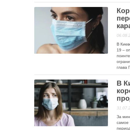
Читати
Кор
пер
кар
06.08.
В Киев
Анонси
19 – о
поинте
ограни
глава 
“красн
В К
Читати
кор
про
31.07.
За мин
Гаряча тема
самое 
период