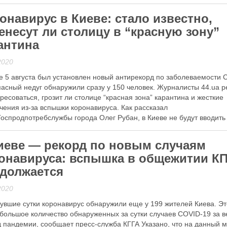
 далі
онавирус в Киеве: стало известно,
енесут ли столицу в “красную зону”
антина
2020
е 5 августа был установлен новый антирекорд по заболеваемости 
пасный недуг обнаружили сразу у 150 человек. Журналисты 44.ua 
ресоваться, грозит ли столице “красная зона” карантина и жесткие
чения из-за вспышки коронавируса. Как рассказал
Госпродпотребслужбы города Олег Рубан, в Киеве не будут вводить
ую зону” опасности. Все потому, …
иеве — рекорд по новым случаям
 далі
онавируса: вспышка в общежитии К
должается
2020
увшие сутки коронавирус обнаружили еще у 199 жителей Киева. Э
большое количество обнаруженных за сутки случаев COVID-19 за в
 пандемии, сообщает пресс-служба КГГА Указано, что на данный 