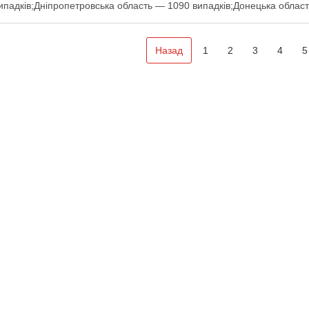
ипадків;Дніпропетровська область — 1090 випадків;Донецька облас
 далі
Назад
1
2
3
4
5