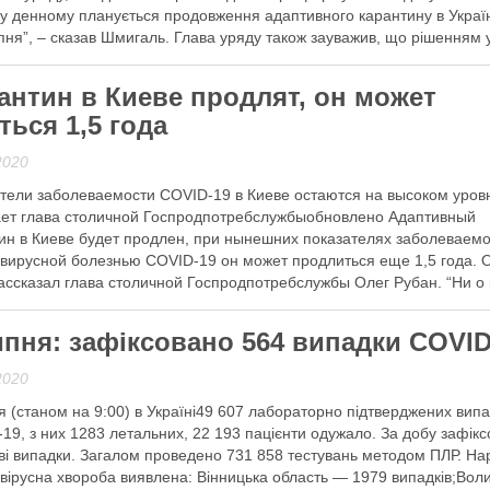
у денному планується продовження адаптивного карантину в Україн
пня”, – сказав Шмигаль. Глава уряду також зауважив, що рішенням 
антин в Киеве продлят, он может
 далі
ться 1,5 года
2020
тели заболеваемости COVID-19 в Киеве остаются на высоком уров
ет глава столичной Госпродпотребслужбыобновлено Адаптивный
ин в Киеве будет продлен, при нынешних показателях заболеваем
вирусной болезнью COVID-19 он может продлиться еще 1,5 года. 
ассказал глава столичной Госпродпотребслужбы Олег Рубан. “Ни о 
лениях карантина говорить пока не приходиться. На какой срок бу
ипня: зафіксовано 564 випадки COVID
 далі
2020
я (станом на 9:00) в Україні49 607 лабораторно підтверджених випа
19, з них 1283 летальних, 22 193 пацієнти одужало. За добу зафік
ві випадки. Загалом проведено 731 858 тестувань методом ПЛР. На
вірусна хвороба виявлена: Вінницька область — 1979 випадків;Вол