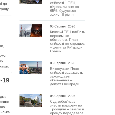
стійкості – ТЕЦ
і до
відновили вже на
уряду
65%, будується
захист ІІ рівня
05 Серпня , 2026
Київські ТЕЦ виб’ють
першим же
обстрілом, План
стійкості не спрацює
не,
– депутат Київради
Ємець
ости
Об
05 Серпня , 2026
каких
Виконувати План
дет …
стійкості заважають
законодавчі
-19
обмеження –
депутат Київради
05 Серпня , 2026
дків
Суд зобов’язав
совано
знести парковку на
разі
Троєщині – землю в
инська
оренду передавала