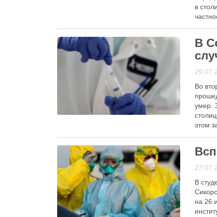
в стол
частно
Читати
В С
слу
29.07.
Во вто
прошед
умер. 
Гаряча тема
столиц
этом з
женщин
Всп
Читати
27.07.
В студ
Сикорс
на 26 
инстит
Медицина