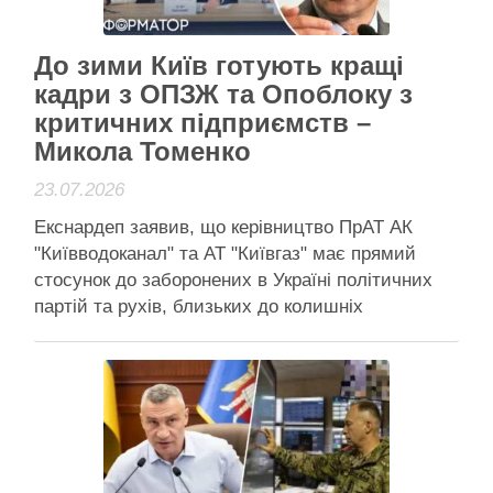
Активісти району
До зими Київ готують кращі
кадри з ОПЗЖ та Опоблоку з
критичних підприємств –
Микола Томенко
23.07.2026
Екснардеп заявив, що керівництво ПрАТ АК
"Київводоканал" та АТ "Київгаз" має прямий
стосунок до заборонених в Україні політичних
партій та рухів, близьких до колишніх
"регіоналів" і соратників Віктора Януковича
Томенко заявляє, що стратегічними критичними
підприємствами Києва, що перебувають у
приватній власності, керують люди, що
зганьбили себе співпрацею з проросійськими
рухами …