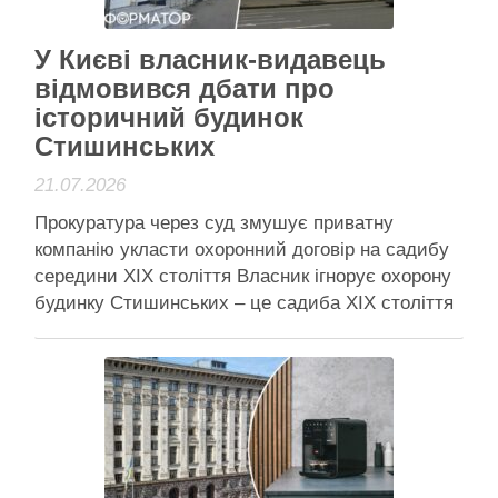
Активісти району
У Києві власник-видавець
відмовився дбати про
історичний будинок
Стишинських
21.07.2026
Прокуратура через суд змушує приватну
компанію укласти охоронний договір на садибу
середини XIX століття Власник ігнорує охорону
будинку Стишинських – це садиба ХІХ століття
Голосіївська окружна прокуратура міста Києва
звернулася до суду, щоб змусити власника
нежитлових приміщень у будинку родини
Стишинських на вулиці Саксаганського, 44-е,
укласти охоронний договір на щойно …
Читати далі