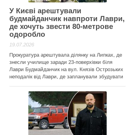
У Києві арештували
будмайданчик навпроти Лаври,
де хочуть звести 80-метрове
одоробло
19.07.2026
Прокуратура арештувала ділянку на Липках, де
знесли училище заради 23-поверхівки біля
Лаври Будмайданчик на вул. Князів Острозьких
неподалік від Лаври, де запланували збудувати
80-метровий ЖК, арештували Прокуратура
арештувала будівельний майданчик у центрі
Києва, де забудовник встиг знести історичне
училище зв’язку заради багатоповерхівки.
Мешканці району вже понад місяць намагаються
зупинити проєкт, …