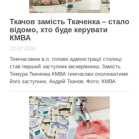
Активісти району
Ткачов замість Ткаченка – стало
відомо, хто буде керувати
КМВА
22.07.2026
Тимчасовим в.о. голови адміністрації столиці
став перший заступник екскерівника. Замість
Тимура Ткаченка КМВА тимчасово очолюватиме
його заступник, Андрій Ткачов. Фото: КМВА
Тимчасово виконувати обов’язки начальника
Київської міської військової адміністрації буде
Андрій Ткачов, який до цього обіймав посаду
першого заступника Тимура Ткаченка.
Президент 16 липня звільнив Ткаченка з посади
голови КМВА, …