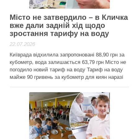
Читати далі
Активісти району
Місто не затвердило – в Кличка
вже дали задній хід щодо
зростання тарифу на воду
22.07.2026
Київрада відхилила запропоновані 88,90 грн за
кубометр, вода залишається 63,79 грн Місто не
погодило новий тариф на воду Тариф на воду
майже 90 гривень за кубометр для киян наразі
не запроваджується – міська влада не погодила
розрахунки “Київводоканалу”. Вартість
централізованого водопостачання та
водовідведення для киян залишається на рівні
63,79 гривні …
Читати далі
Активісти району