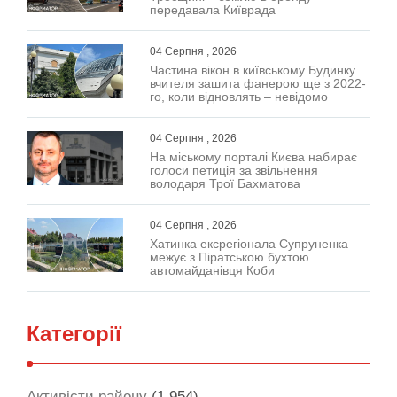
передавала Київрада
04 Серпня , 2026
Частина вікон в київському Будинку
вчителя зашита фанерою ще з 2022-
го, коли відновлять – невідомо
04 Серпня , 2026
На міському порталі Києва набирає
голоси петиція за звільнення
володаря Трої Бахматова
04 Серпня , 2026
Хатинка ексрегіонала Супруненка
межує з Піратською бухтою
автомайданівця Коби
Категорії
Активісти району
(1 954)