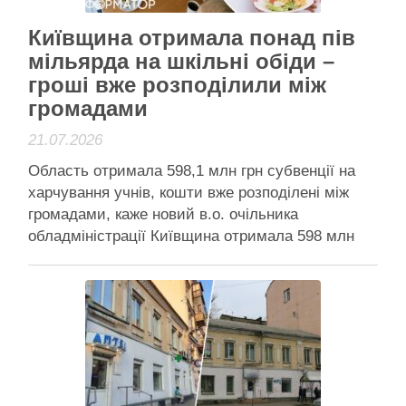
Київщина отримала понад пів
мільярда на шкільні обіди –
гроші вже розподілили між
громадами
21.07.2026
Область отримала 598,1 млн грн субвенції на
харчування учнів, кошти вже розподілені між
громадами, каже новий в.о. очільника
обладміністрації Київщина отримала 598 млн
грн на шкільні обіди: місцеві дітлахи забезпечені
харчуванням на наступний рік Київська область
отримала державну субвенцію у розмірі 598,1
млн грн на харчування учнів у школах, і …
Читати далі