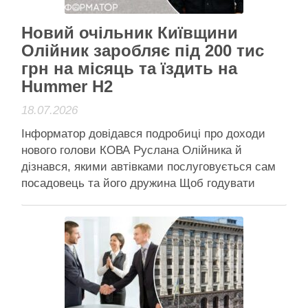
Читати далі
Активісти району
Новий очільник Київщини
Олійник заробляє під 200 тис
грн на місяць та їздить на
Hummer H2
18.07.2026
Інформатор довідався подробиці про доходи
нового голови КОВА Руслана Олійника й
дізнався, якими автівками послуговується сам
посадовець та його дружина Щоб годувати
такого "коня", потрібно добряче заробляти: у
місті він спалює близько 24,5 л/100 км Одне з
кадрових рішень президента за 16 липня 2026
року – підвищення Миколи Калашника з …
Читати далі