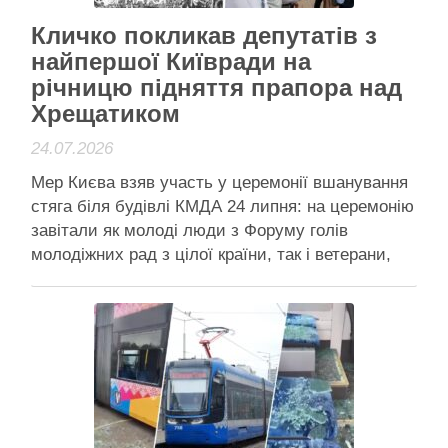
Кличко покликав депутатів з
найпершої Київради на
річницю підняття прапора над
Хрещатиком
24.07.2026
Мер Києва взяв участь у церемонії вшанування
стяга біля будівлі КМДА 24 липня: на церемонію
завітали як молоді люди з Форуму голів
молодіжних рад з цілої країни, так і ветерани,
що, власне, й підіймали прапор над Хрещатиком
36 років тому 36 років прапору над Хрещатиком:
Віталій Кличко покликав на церемонію …
Читати далі