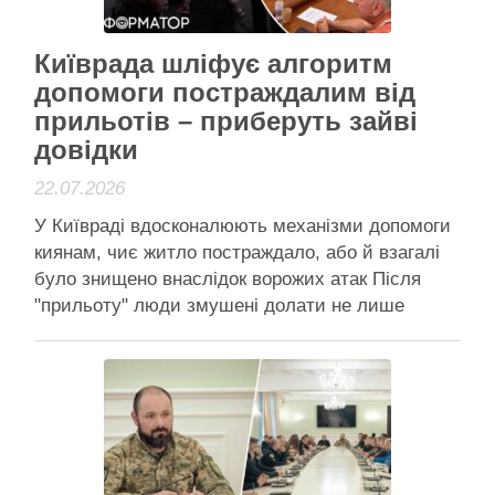
Читати далі
Активісти району
Київрада шліфує алгоритм
допомоги постраждалим від
прильотів – приберуть зайві
довідки
22.07.2026
У Київраді вдосконалюють механізми допомоги
киянам, чиє житло постраждало, або й взагалі
було знищено внаслідок ворожих атак Після
"прильоту" люди змушені долати не лише
наслідки обстрілу, а й складні й затягнуті,
незрозумілі більшості, перепони У Київраді
вдосконалюють механізми допомоги киянам,
чиє житло постраждало, або й взагалі було
знищено внаслідок ворожих …
Читати далі