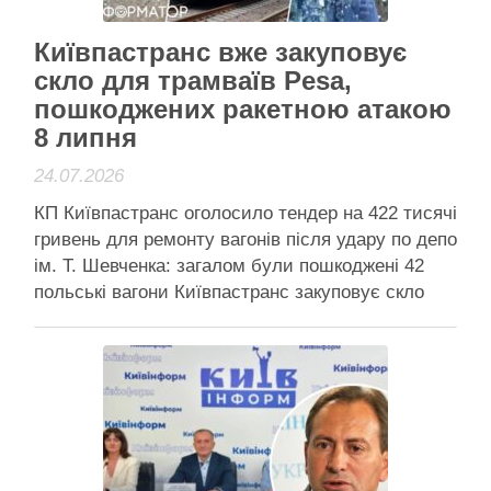
Активісти району
Київпастранс вже закуповує
скло для трамваїв Pesa,
пошкоджених ракетною атакою
8 липня
24.07.2026
КП Київпастранс оголосило тендер на 422 тисячі
гривень для ремонту вагонів після удару по депо
ім. Т. Шевченка: загалом були пошкоджені 42
польські вагони Київпастранс закуповує скло
для трамваїв Pesa – у депо ім. Тараса Шевченка
постраждали загалом 42 одиниці рухомого
складу КП “Київпастранс” оголосило тендер на
закупівлю скла для …
Читати далі