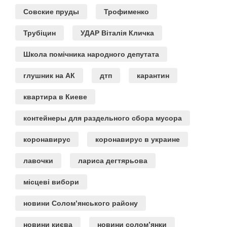
Совские пруды
Трофименко
Трубіцин
УДАР Віталія Кличка
Школа помічника народного депутата
глушник на АК
дтп
карантин
квартира в Киеве
контейнеры для раздельного сбора мусора
коронавирус
коронавирус в украине
лавочки
лариса дегтярьова
місцеві вибори
новини Солом’янського району
новини києва
новини солом’янки