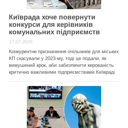
Активісти району
Київрада хоче повернути
конкурси для керівників
комунальних підприємств
17.07.2026
Конкурентне призначення очільників для міських
КП скасували у 2023-му, тоді це подали, як
вимушений крок, аби забезпечити керованість
критично важливими підприємствами Київраді
пропонують повернути конкурси при призначенні
керівників КП у столиці Київраді пропонують
повернутися до виключно конкурсних процедур
із призначення керівників у комунальному
секторі столиці. Конкурси тимчасово
призупинили у 2023 …
Читати далі