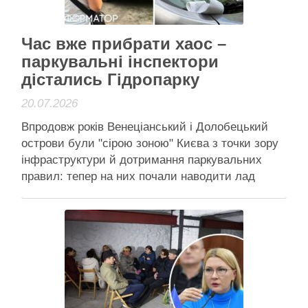
Активісти району
Час вже прибрати хаос –
паркувальні інспектори
дістались Гідропарку
20.07.2026
Впродовж років Венеціанський і Долобецький
острови були "сірою зоною" Києва з точки зору
інфраструктури й дотримання паркувальних
правил: тепер на них почали наводити лад
Акцент робили якраз на порушеннях,
пов'язанних з паркуванням на заборонених для
цього ділянках. Фото: Дептерконтролю
Паркувальні інспектори нарешті дісталися й до
Гідропарку. Впродовж років він був …
Читати далі