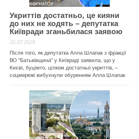
Активісти району
Укриттів достатньо, це кияни
до них не ходять – депутатка
Київради зганьбилася заявою
20.07.2026
Після того, як депутатка Алла Шлапак з фракції
ВО "Батьківщина" у Київраді заявила, що у
Києві, буцімто, цілком достатньо укриттів, –
соцмережі вибухнули обуренням Алла Шлапак
на повному серйозі вважає: у столиці достатньо
укриттів, і посилається на дані від КМДА
Депутатка Київради від ВО “Батьківщина” Алла
Шлапак сіла в калюжу …
Читати далі
Активісти району