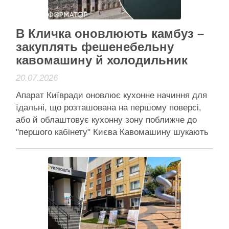
Активісти району
В Кличка оновлюють камбуз –
закуплять фешенебельну
кавомашину й холодильник
20.07.2026
Апарат Київради оновлює кухонне начиння для
їдальні, що розташована на першому поверсі,
або й облаштовує кухонну зону поближче до
"першого кабінету" Києва Кавомашину шукають
відносно невелику, але та має бути обов'язково
чорного кольору, а ще, – "вміти" готувати одразу
чотири чашки кави Апарат Київради оновлює
кухонне начиння для їдальні, що …
Читати далі