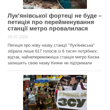
Читати далі
Активісти району
Лук’янівської фортеці не буде –
петиція про перейменування
станції метро провалилася
25.07.2026
Петиція про нову назву станції "Лук'янівська"
зібрала лише 617 голосів із 6 тисяч потрібних:
відтак, найнепереможніша станція метро Києва
залишить свою назву Кияни не підтримали
перейменування "Лук'янівської" Петицію про
перейменування станції метро “Лук’янівська” на
“Лук’янівська фортеця” відхилили 25 липня 2026
року через брак голосів – за два місяці її
підтримали …
Читати далі