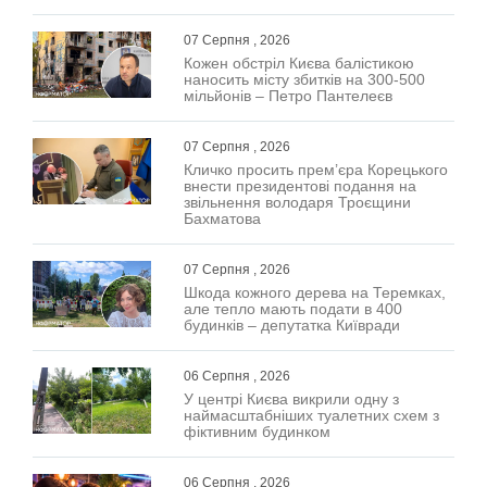
07 Серпня , 2026
Кожен обстріл Києва балістикою
наносить місту збитків на 300-500
мільйонів – Петро Пантелеєв
07 Серпня , 2026
Кличко просить прем’єра Корецького
внести президентові подання на
звільнення володаря Троєщини
Бахматова
07 Серпня , 2026
Шкода кожного дерева на Теремках,
але тепло мають подати в 400
будинків – депутатка Київради
06 Серпня , 2026
У центрі Києва викрили одну з
наймасштабніших туалетних схем з
фіктивним будинком
06 Серпня , 2026