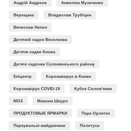
Андрій Андрєєв
Анжеліка Музиченко
Верещака
Владислав Трубіцин
Вячеслав Непоп
Дитячий садок Веселинка
Дитячи садки Києва
Дитячі садочки Соломянського району
Епіцентр
Коронавирус в Киеве
Коронавірус COVID-19
Кубок Солом‘янки
МОЗ
Максим Шкуро
ПРОДУКТОВЫЕ ЯРМАРКИ
Парк Орлятко
Паркувальні майданчики
Полетуха