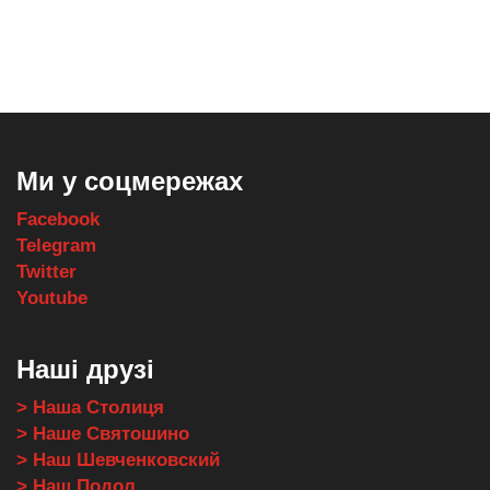
,
,
,
,
масло texaco
масла и смазки
оборудование для провайдеров
телеком оборудование
запчасти для автобусов
Ми у соцмережах
Facebook
Telegram
Twitter
Youtube
Наші друзі
> Наша Столиця
> Наше Святошино
> Наш Шевченковский
> Наш Подол