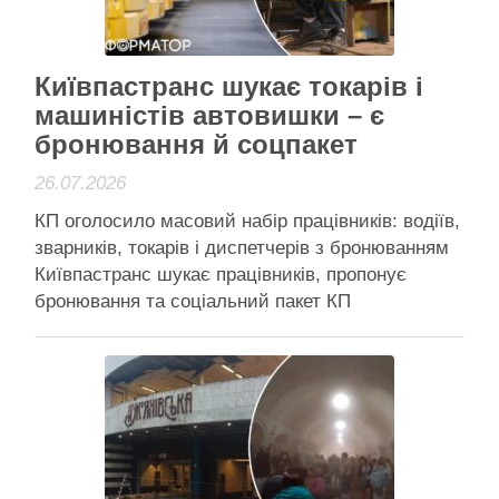
Активісти району
Київпастранс шукає токарів і
машиністів автовишки – є
бронювання й соцпакет
26.07.2026
КП оголосило масовий набір працівників: водіїв,
зварників, токарів і диспетчерів з бронюванням
Київпастранс шукає працівників, пропонує
бронювання та соціальний пакет КП
“Київпастранс” 24 липня 2026 року оголосило
про масовий набір працівників – підприємству
бракує водіїв автобусів, тролейбусів і трамваїв,
а також токарів, машиністів автовишки,
електрогазозварників та диспетчерів. На тлі
кадрового …