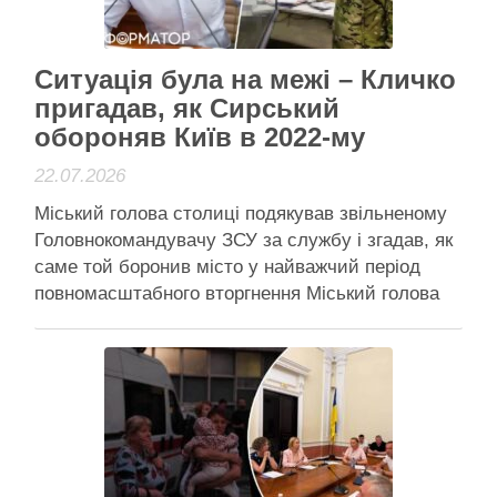
Читати далі
Активісти району
Ситуація була на межі – Кличко
пригадав, як Сирський
обороняв Київ в 2022-му
22.07.2026
Міський голова столиці подякував звільненому
Головнокомандувачу ЗСУ за службу і згадав, як
саме той боронив місто у найважчий період
повномасштабного вторгнення Міський голова
Києва викотив допис у соцмережах,
компліментарний до звільненого з посади
Головнокомандувача ЗСУ Міський голова Києва
викотив допис у соцмережах, компліментарний
до звільненого з посади Головнокомандувача
ЗСУ. Головна …