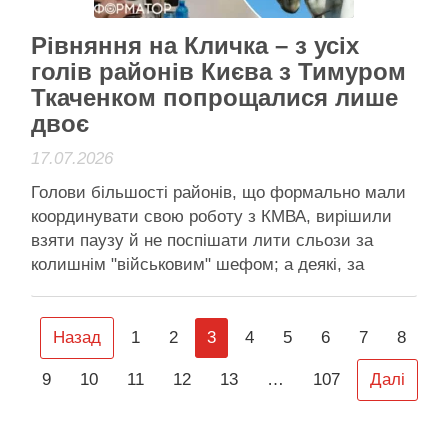
Активісти району
Рівняння на Кличка – з усіх
голів районів Києва з Тимуром
Ткаченком попрощалися лише
двоє
17.07.2026
Голови більшості районів, що формально мали
координувати свою роботу з КМВА, вирішили
взяти паузу й не поспішати лити сльози за
колишнім "військовим" шефом; а деякі, за
збігом обставин, і взагалі були на заходах із
заступниками Віталія Кличка Більшість голів
РДА публічно проігнорували звільнення Тимура
Назад
1
2
3
4
5
6
7
8
Ткаченка Звістка про відставку голови військової
9
10
11
12
13
…
107
Далі
…
Читати далі