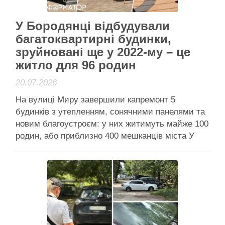
Активісти району
У Бородянці відбудували
багатоквартирні будинки,
зруйновані ще у 2022-му – це
житло для 96 родин
20.07.2026
На вулиці Миру завершили капремонт 5
будинків з утепленням, сонячними панелями та
новим благоустроєм: у них житимуть майже 100
родин, або приблизно 400 мешканців міста У
Бородянці відновили п'ять багатоквартирних
будинків У Бородянці на Київщині завершили
відновлення п’яти багатоквартирних будинків на
вулиці Миру, зруйнованих під час боїв 2022
року. Житло, …
Читати далі