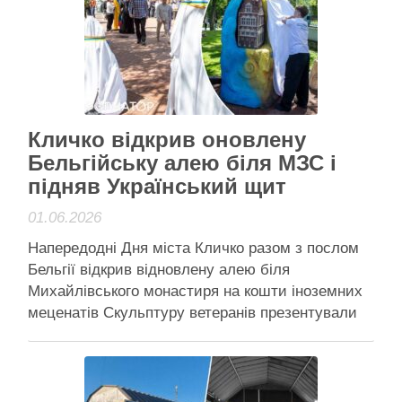
Воскресенського мостового переходу та чіткої
відповіді – коли об’єкт …
Читати далі
Активісти району
Кличко відкрив оновлену
Бельгійську алею біля МЗС і
підняв Український щит
01.06.2026
Напередодні Дня міста Кличко разом з послом
Бельгії відкрив відновлену алею біля
Михайлівського монастиря на кошти іноземних
меценатів Скульптуру ветеранів презентували
біля Михайлівського монастиря Напередодні
Дня Києва у Шевченківському районі столиці
урочисто відкрили оновлену Бельгійську алею
поряд із дзвіницею Михайлівського