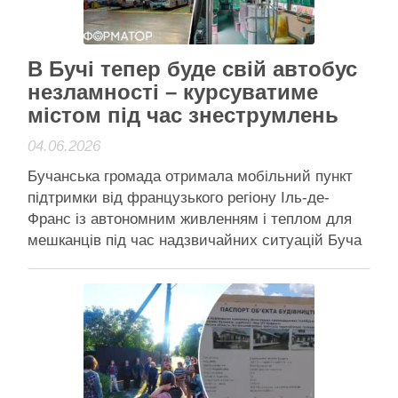
Активісти району
В Бучі тепер буде свій автобус
незламності – курсуватиме
містом під час знеструмлень
04.06.2026
Бучанська громада отримала мобільний пункт
підтримки від французького регіону Іль-де-
Франс із автономним живленням і теплом для
мешканців під час надзвичайних ситуацій Буча
отримала автобус незламності від Франції
Бучанська громада отримала власний “автобус
незламності” – мобільний пункт підтримки, який
виїжджатиме до мешканців під час
знеструмлень та інших кризових ситуацій.
Раніше схожий …