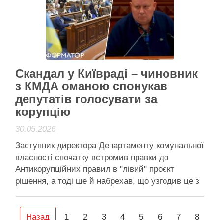
садків відтепер обиратимуть через конкурсний
відбір. Реформування освітньої системи в …
Читати далі
Активісти району
Скандал у Київраді – чиновник
з КМДА оманою спонукав
депутатів голосувати за
корупцію
30.05.2026
Заступник директора Департаменту комунальної
власності спочатку встромив правки до
Антикорупційних правил в "лівий" проєкт
рішення, а тоді ще й набрехав, що узгодив це з
авторами обмежень Посадовець скористався
моментом, каже Вікторія Пташник: потенційно
корупціогенну правку "приніс" депутатам, коли її
Назад
1
2
3
4
5
6
7
8