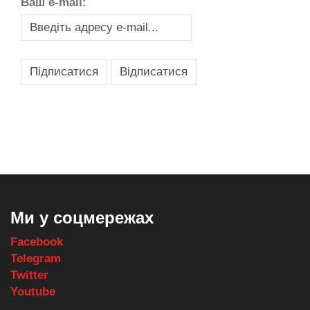
Ваш e-mail:
,
,
,
,
масло texaco
масла и смазки
оборудование для провайдеров
телеком оборудование
запчасти для автобусов
Ми у соцмережах
Facebook
Telegram
Twitter
Youtube