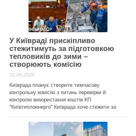
Бессарабського ринку в Києві. Попри критику з
…
Читати далі
Активісти району
У Київраді прискіпливо
стежитимуть за підготовкою
тепловиків до зими –
створюють комісію
01.06.2026
Київрада планує створити тимчасову
контрольну комісію з питань перевірки й
контролю використання коштів КП
"Київтеплоенерго" Київрада хоче стежити за
використанням коштів, які місто планує "влити"
у КП "Київтеплоенерго" Київрада планує
створити тимчасову контрольну комісію (ТКК) з