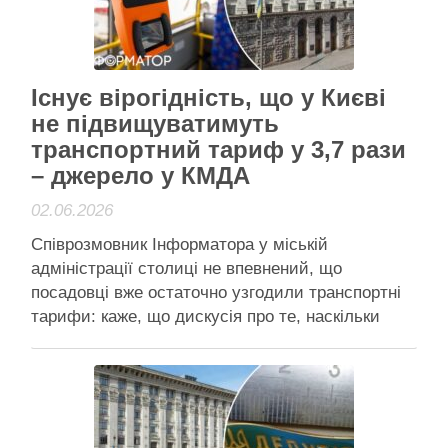
підприємствами. Тепер прозорість …
Читати далі
Активісти району
Існує вірогідність, що у Києві
не підвищуватимуть
транспортний тариф у 3,7 рази
– джерело у КМДА
02.06.2026
Співрозмовник Інформатора у міській
адміністрації столиці не впевнений, що
посадовці вже остаточно узгодили транспортні
тарифи: каже, що дискусія про те, наскільки
підвищувати ціну на проїзд, поки триває
Остаточне рішення про зростання тарифів до
озвучених раніше обсягів ще не прийняте,
кажуть Інформатору джерела Дискусія про
підвищення тарифів на проїзд у