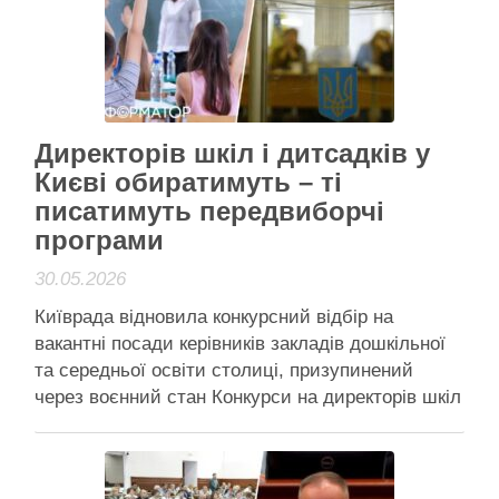
Читати далі
Активісти району
Директорів шкіл і дитсадків у
Києві обиратимуть – ті
писатимуть передвиборчі
програми
30.05.2026
Київрада відновила конкурсний відбір на
вакантні посади керівників закладів дошкільної
та середньої освіти столиці, призупинений
через воєнний стан Конкурси на директорів шкіл
та дитсадків у Києві відновили Київ повертає
відкриту процедуру призначення керівників
навчальних закладів – директорів шкіл і дитячих