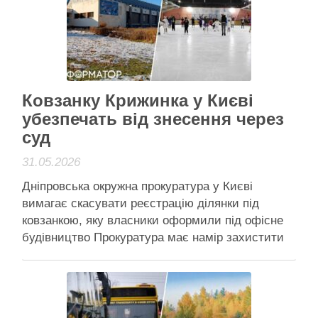
Золотоверхого монастиря. Кошти для реновації
столиці запропонувала бельгійська сторона.
Головним …
Активісти району
Читати далі
Ковзанку Крижинка у Києві
убезпечать від знесення через
суд
31.05.2026
Дніпровська окружна прокуратура у Києві
вимагає скасувати реєстрацію ділянки під
ковзанкою, яку власники оформили під офісне
будівництво Прокуратура має намір захистити
ковзанку від офісної забудови: подали позов до
суду, аби скасувати реєстрацію ділянки
Дніпровська окружна прокуратура міста Києва
подала до суду позов, щоб зупинити можливу