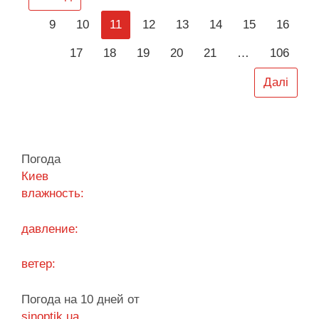
разом з Дмитром Білоцерковцем не було на
9
10
11
12
13
14
15
16
пленарному засіданні У Київраді …
17
18
19
20
21
…
106
Читати далі
Далі
Погода
Киев
влажность:
давление:
ветер:
Погода на 10 дней от
sinoptik.ua