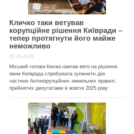
Читати далі
Активісти району
Кличко таки ветував
корупційне рішення Київради –
тепер протягнути його майже
неможливо
03.06.2026
Міський голова Києва наклав вето на рішення,
яким Київрада спробувала зупинити дію
частини Антикорупційних земельних правил,
прийнятих депутатами в жовтні 2025 року
Кличко наклав вето на проєкт рішення, яким
депутати давали чиновникам "зелене світло" на
крадіжки на комунальному майні Міський голова
Києва наклав вето на рішення, яким Київрада
спробувала зупинити …