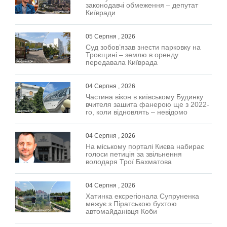
законодавчі обмеження – депутат
Київради
05 Серпня , 2026
Суд зобов’язав знести парковку на
Троєщині – землю в оренду
передавала Київрада
04 Серпня , 2026
Частина вікон в київському Будинку
вчителя зашита фанерою ще з 2022-
го, коли відновлять – невідомо
04 Серпня , 2026
На міському порталі Києва набирає
голоси петиція за звільнення
володаря Трої Бахматова
04 Серпня , 2026
Хатинка ексрегіонала Супруненка
межує з Піратською бухтою
автомайданівця Коби