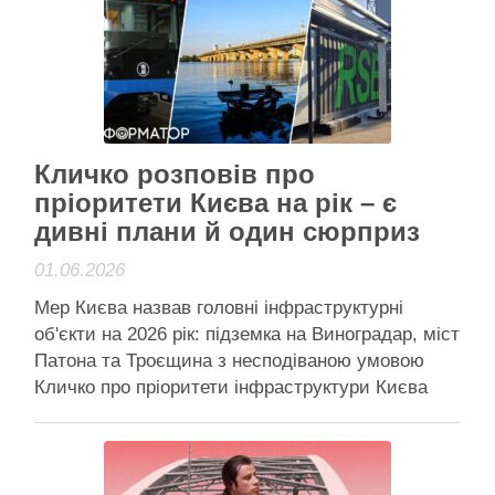
ПрАТ “ХК “Київміськбуд” інформують про
проведення зустрічей між керівництвом …
Читати далі
Активісти району
Кличко розповів про
пріоритети Києва на рік – є
дивні плани й один сюрприз
01.06.2026
Мер Києва назвав головні інфраструктурні
об'єкти на 2026 рік: підземка на Виноградар, міст
Патона та Троєщина з несподіваною умовою
Кличко про пріоритети інфраструктури Києва
2026: будівництво метро, ремонт мосту Патона
й реалізація Плану стійкості Міський голова
Києва Віталій Кличко назвав головні
інфраструктурні об’єкти столиці, на яких місто