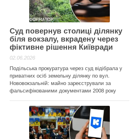
Читати далі
Активісти району
Суд повернув столиці ділянку
біля вокзалу, вкрадену через
фіктивне рішення Київради
02.06.2026
Подільська прокуратура через суд відібрала у
приватних осіб земельну ділянку по вул.
Нововокзальній: майно зареєстрували за
фальсифікованими документами 2008 року
Фальсифіковані документи Київради – майно
повернули через суд Суд відібрав у приватних
осіб земельну ділянку по вулиці Нововокзальній
у Києві – право на неї оформили за підробленим
рішенням Київської міської …