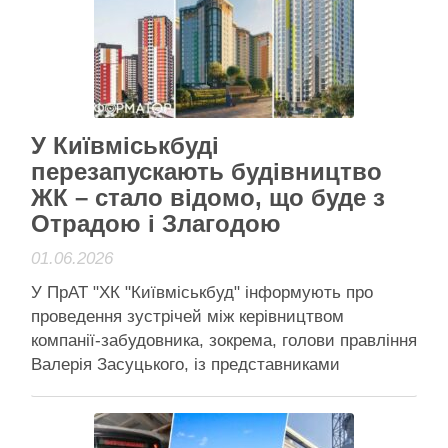
питань перевірки й контролю використання
коштів КП “Київтеплоенерго”. До роботи у ній
мають залучити …
Читати далі
Активісти району
У Київміськбуді
перезапускають будівництво
ЖК – стало відомо, що буде з
Отрадою і Злагодою
01.06.2026
У ПрАТ "ХК "Київміськбуд" інформують про
проведення зустрічей між керівництвом
компанії-забудовника, зокрема, голови правління
Валерія Засуцького, із представниками
ініціативних груп з різних ЖК Візуалізації ЖК
"Отрада", ЖК "Академ Парк" і "Злагода" – роботи
по усім трьом перебувають у різних стадіях У