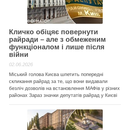
муніципальному …
Читати далі
Активісти району
Кличко обіцяє повернути
райради – але з обмеженим
функціоналом і лише після
війни
02.06.2026
Міський голова Києва шпетить попередні
скликання райрад за те, що вони видавали
безліч дозволів на встановлення МАФів у різних
районах Зараз значки депутатів райрад у Києві
вже перейшли в розряд колекційної рідкості –
фото з сайту Violity, де такий продають за 1,1
тис грн. Міський голова Києва виступив за
відновлення …