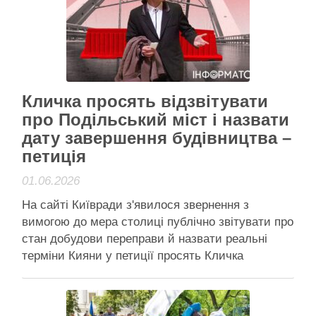
зосередиться цього року. …
Читати далі
Активісти району
Кличка просять відзвітувати
про Подільський міст і назвати
дату завершення будівництва –
петиція
01.06.2026
На сайті Київради з'явилося звернення з
вимогою до мера столиці публічно звітувати про
стан добудови переправи й назвати реальні
терміни Кияни у петиції просять Кличка
звітувати про Подільський міст Кияни
вимагають від міського голови Віталія Кличка
публічного звіту про хід будівництва Подільсько-