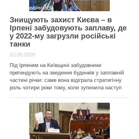
Читати далі
Активісти району
Знищують захист Києва – в
Ірпені забудовують заплаву, де
у 2022-му загрузли російські
танки
03.06.2026
Під Ірпенем на Київщині забудовники
претендують на зведення будинків у заплавній
частині річки: саме вона відіграла стратегічну
роль чотири роки тому, коли зупинила наступ
російських військ на столицю Громада Ірпеня
зібралася на заплаві річки Ірпінки – висловити
незгоду із її забудовою Під Ірпенем на Київщині
забудовники претендують на зведення будинків
…