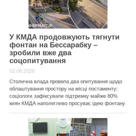
Читати далі
Активісти району
У КМДА продовжують тягнути
фонтан на Бессарабку –
зробили вже два
соцопитування
02.06.2026
Столична влада провела два опитування щодо
облаштування простору на місці постаменту:
соціологи зафіксували підтримку майже 80%
киян КМДА наполегливо просуває ідею фонтану
на місці колишнього пам'ятника Леніну навпроти
Бессарабського ринку в Києві КМДА
наполегливо просуває ідею фонтану на місці
колишнього пам’ятника Леніну навпроти