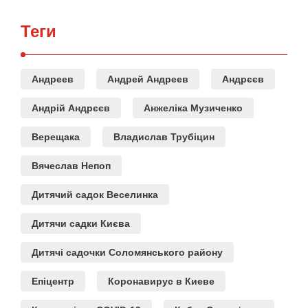
Теги
Андреев
Андрей Андреев
Андрєєв
Андрій Андрєєв
Анжеліка Музиченко
Верещака
Владислав Трубіцин
Вячеслав Непоп
Дитячий садок Веселинка
Дитячи садки Києва
Дитячі садочки Соломянського району
Епіцентр
Коронавирус в Киеве