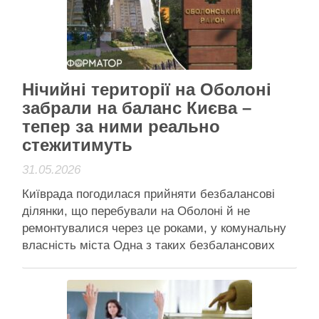
закон про охорону культурної спадщини. …
Читати далі
Активісти району
Нічийні території на Оболоні
забрали на баланс Києва –
тепер за ними реально
стежитимуть
31.05.2026
Київрада погодилася прийняти безбалансові
ділянки, що перебували на Оболоні й не
ремонтувалися через це роками, у комунальну
власність міста Одна з таких безбалансових
ділянок, як не дивно, розташована біля будинку
№12Г по просп. Івасюка На Оболоні роками
існували ділянки та проїзди, які офіційно не
належали нікому – їх ніхто не …