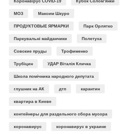
Коронавірус COVID-19
Кубок Солом‘янки
МОЗ
Максим Шкуро
ПРОДУКТОВЫЕ ЯРМАРКИ
Парк Орлятко
Паркувальні майданчики
Полетуха
Совские пруды
Трофименко
Трубіцин
УДАР Віталія Кличка
Школа помічника народного депутата
глушник на АК
дтп
карантин
квартира в Киеве
контейнеры для раздельного сбора мусора
коронавирус
коронавирус в украине