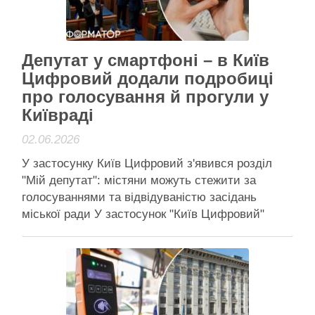
Читати далі
Активісти району
Депутат у смартфоні – в Київ
Цифровий додали подробиці
про голосування й прогули у
Київраді
02.06.2026
У застосунку Київ Цифровий з'явився розділ
"Мій депутат": містяни можуть стежити за
голосуваннями та відвідуваністю засідань
міської ради У застосунок "Київ Цифровий"
додали сервіс, присвячений депутатам
міськради Кияни отримали новий цифровий
інструмент для контролю над обраними
депутатами. Раніше Київрада вже шукала нові
механізми нагляду за власними комунальними