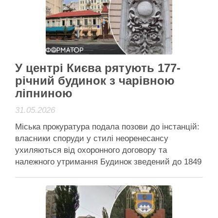
Читати далі
Активісти району
У центрі Києва рятують 177-
річний будинок з чарівною
ліпниною
31.05.2026
Міська прокуратура подала позови до інстанцій:
власники споруди у стилі неоренесансу
ухиляються від охоронного договору та
належного утримання Будинок зведений до 1849
року у стилі історизм з елементами
неоренесансу Київська міська прокуратура
подала позови до суду, щоб змусити власників
будинку на вулиці Саксаганського, 38 виконати