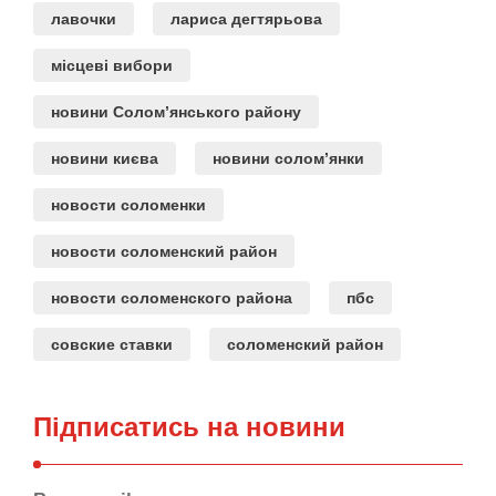
лавочки
лариса дегтярьова
місцеві вибори
новини Солом’янського району
новини києва
новини солом’янки
новости соломенки
новости соломенский район
новости соломенского района
пбс
совские ставки
соломенский район
Підписатись на новини