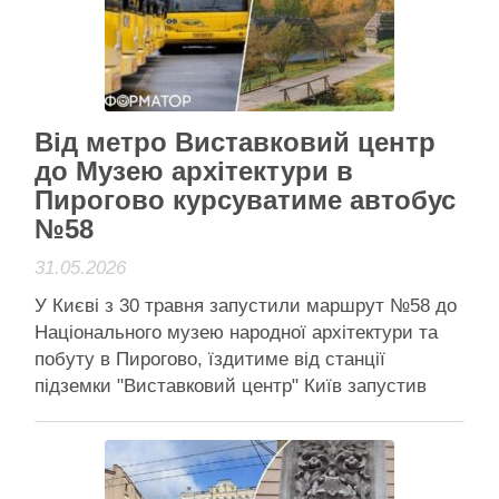
забудову земельної ділянки під льодовою …
Читати далі
Активісти району
Від метро Виставковий центр
до Музею архітектури в
Пирогово курсуватиме автобус
№58
31.05.2026
У Києві з 30 травня запустили маршрут №58 до
Національного музею народної архітектури та
побуту в Пирогово, їздитиме від станції
підземки "Виставковий центр" Київ запустив
автобус №58 до Пирогово До Національного
музею народної архітектури та побуту України в
Пирогово можна дістатися прямим автобусом –
у Києві запустили новий маршрут №58. …