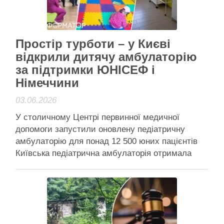
Читати далі
Активісти району
Простір турботи – у Києві
відкрили дитячу амбулаторію
за підтримки ЮНІСЕФ і
Німеччини
03.06.2026
У столичному Центрі первинної медичної
допомоги запустили оновлену педіатричну
амбулаторію для понад 12 500 юних пацієнтів
Київська педіатрична амбулаторія отримала
оновлений медичний простір Попри масовану
нічну атаку на столицю, у Києві відкрили
оновлену амбулаторію для дітей – “Простір
турботи”. Заклад надає медичну допомогу
понад 12 500 дітям віком до 18 …