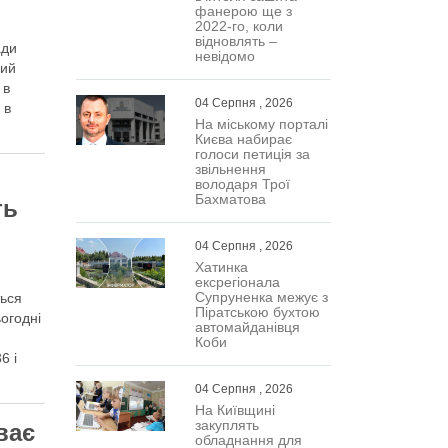
фанерою ще з
2022-го, коли
відновлять –
ади
невідомо
ний
 в
04 Серпня , 2026
 в
На міському порталі
Києва набирає
голоси петиція за
звільнення
володаря Трої
Бахматова
ть
04 Серпня , 2026
Хатинка
ексрегіонала
Супруненка межує з
ться
Піратською бухтою
огодні
автомайданівця
Коби
6 і
04 Серпня , 2026
На Київщині
закуплять
ває
обладнання для