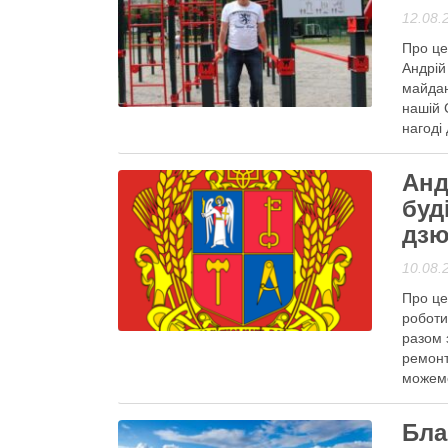
12.08.
Про це
Андрій
майдан
Вибори
нашій 
нагоді
Читати
Анд
буд
дзю
10.08.
Про це
Активісти району
роботи
разом 
ремонт
можемо
Читати
Бла