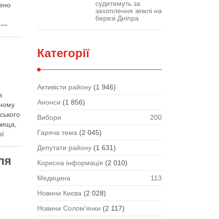
судитимуть за
нено
захоплення землі на
в
березі Дніпра
Г;—
Категорії
Активісти району
(1 946)
в
Анонси
(1 856)
тному
нського
Вибори
200
вища,
Гаряча тема
(2 045)
ої
Депутати району
(1 631)
ля
Корисна інформація
(2 010)
Медицина
113
Новини Києва
(2 028)
Новини Солом'янки
(2 117)