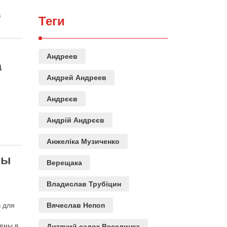
з
Теги
ди 0,25
Андреев
а
Андрей Андреев
Андрєєв
Андрій Андрєєв
Анжеліка Музиченко
ры
Верещака
Владислав Трубіцин
 для
Вячеслав Непоп
чены в
Дитячий садок Веселинка