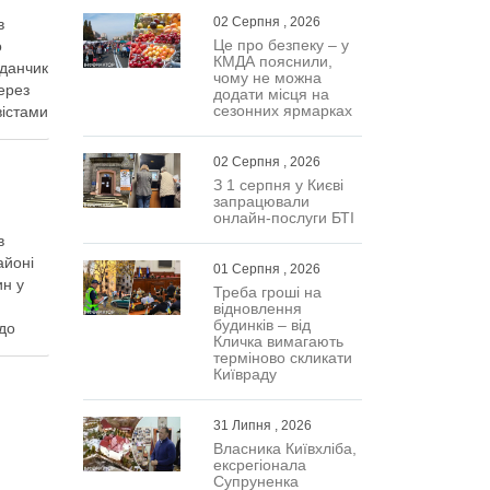
02 Серпня , 2026
в
Це про безпеку – у
о
КМДА пояснили,
йданчик
чому не можна
ерез
додати місця на
сезонних ярмарках
вістами
02 Серпня , 2026
З 1 серпня у Києві
запрацювали
онлайн-послуги БТІ
в
айоні
01 Серпня , 2026
ин у
Треба гроші на
відновлення
будинків – від
 до
Кличка вимагають
терміново скликати
Київраду
31 Липня , 2026
Власника Київхліба,
ексрегіонала
Супруненка