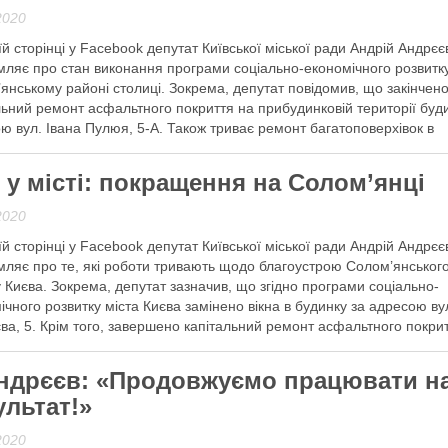
2020
їй сторінці у Facebook депутат Київської міської ради Андрій Андрєє
мляє про стан виконання програми соціально-економічного розвитк
янському районі столиці. Зокрема, депутат повідомив, що закінчен
льний ремонт асфальтного покриття на прибудинковій території буд
ю вул. Івана Пулюя, 5-А. Також триває ремонт багатоповерхівок в
янському районі за бюджетні кошти згідно з програмою …
 у місті: покращення на Солом’янці
 далі
2020
їй сторінці у Facebook депутат Київської міської ради Андрій Андрєє
мляє про те, які роботи тривають щодо благоустрою Солом’янськог
 Києва. Зокрема, депутат зазначив, що згідно програми соціально-
ічного розвитку міста Києва замінено вікна в будинку за адресою ву
ва, 5. Крім того, завершено капітальний ремонт асфальтного покри
инкової території та міжквартального проїзду будинку за адресою 
ндрєєв: «Продовжуємо працювати н
 далі
ультат!»
2020