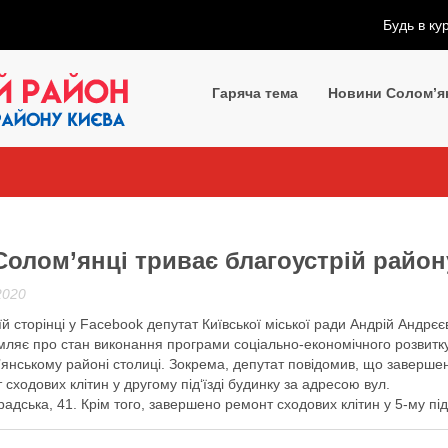
Будь в ку
Гаряча тема
Новини Солом’я
Солом’янці триває благоустрій район
2020
їй сторінці у Facebook депутат Київської міської ради Андрій Андрєє
мляє про стан виконання програми соціально-економічного розвитк
янському районі столиці. Зокрема, депутат повідомив, що заверше
 сходових клітин у другому під‘їзді будинку за адресою вул.
радська, 41. Крім того, завершено ремонт сходових клітин у 5-му під’
у за адресою вул. Волгоградська , …