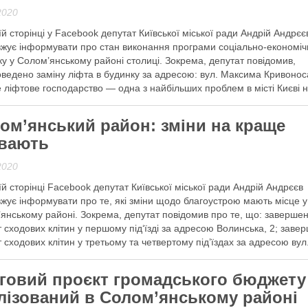
2020
їй сторінці у Facebook депутат Київської міської ради Андрій Андрєє
жує інформувати про стан виконання програми соціально-економіч
ку у Солом’янському районі столиці. Зокрема, депутат повідомив,
ведено заміну ліфта в будинку за адресою: вул. Максима Кривоноса
 ліфтове господарство — одна з найбільших проблем в місті Києві 
нішній день. В першу чергу …
ом’янський район: зміни на краще
 далі
вають
2020
їй сторінці Facebook депутат Київської міської ради Андрій Андрєєв
жує інформувати про те, які зміни щодо благоустрою мають місце у
янському районі. Зокрема, депутат повідомив про те, що: заверше
 сходових клітин у першому під‘їзді за адресою Волинська, 2; заве
 сходових клітин у третьому та четвертому під’їздах за адресою вул
 далі
говий проєкт громадського бюджету
лізований в Солом’янському районі