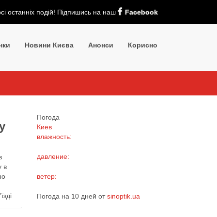
рсі останніх подій! Підпишись на наш
Facebook
нки
Новини Києва
Анонси
Корисно
Погода
у
Киев
влажность:
давление:
в
у в
но
ветер:
їзді
Погода на 10 дней от
sinoptik.ua