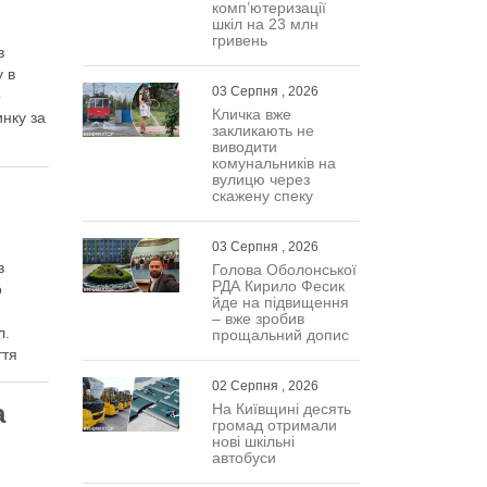
комп’ютеризації
шкіл на 23 млн
гривень
в
у в
03 Серпня , 2026
о
Кличка вже
инку за
закликають не
виводити
комунальників на
вулицю через
скажену спеку
03 Серпня , 2026
в
Голова Оболонської
РДА Кирило Фесик
о
йде на підвищення
– вже зробив
л.
прощальний допис
ття
…
02 Серпня , 2026
а
На Київщині десять
громад отримали
нові шкільні
автобуси