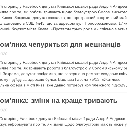
їй сторінці у Facebook депутат Київської міської ради Андрій Андрєє
мляє про те, які роботи тривають щодо благоустрою Солом’янськог
 Києва. Зокрема, депутат зазначив, що прекрасний спортивний ма
блаштовано в СЗШ №43, що за адресою вул. Преображенська, 17 ч
ський бюджет міста Києва. «Протягом трьох років ми спільно з акти
о попрацюємо заради …
ом’янка чепуриться для мешканців
 далі
2020
їй сторінці у Facebook депутат Київської міської ради Андрій Андрєє
мляє про те, як тривають роботи з благоустрою у Солом’янському р
і. Зокрема, депутат повідомив, що завершено ремонт сходових кліт
тому під’їзді за адресою бульв. Вацлава Гавела 75/13. «Житлово-
льна сфера в місті Києві вже давно потребує комплексного підходу
ння проблем. Саме так ми …
ом’янка: зміни на краще тривають
 далі
2020
їй сторінці Facebook депутат Київської міської ради Андрій Андрєєв
жує інформувати про те, які зміни щодо благоустрою мають місце у