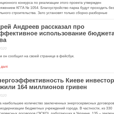
иционного конкурса по реализации этого проекта утвержден
яжением КГГА № 1054. Благоустройство парка будут проходить бе
льного строительства. Зато установят только сборно-разборные
укции, которые не повредят природным объектам парка. На площа
ортивные площадки …
рей Андреев рассказал про
ффективное использование бюджет
 далі
ва
2020
м он сообщил на своей странице в фейсбук.
 далі
нергоэффективность Киеве инвесто
жили 164 миллионов гривен
2020
а наибольшее количество заключенных энергосервисных договоров
модернизации бюджетных учреждений города. В частности, из 330
сервисных договоров (ЭСКО), работающих в Украине, 135 – заклю