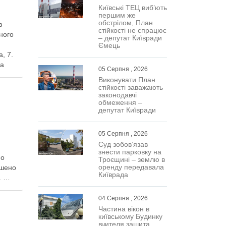
Київські ТЕЦ виб’ють
першим же
обстрілом, План
в
стійкості не спрацює
ного
– депутат Київради
Ємець
, 7.
на
05 Серпня , 2026
Виконувати План
стійкості заважають
законодавчі
обмеження –
депутат Київради
05 Серпня , 2026
Суд зобов’язав
знести парковку на
но
Троєщині – землю в
оренду передавала
ршено
Київрада
. …
04 Серпня , 2026
Частина вікон в
київському Будинку
вчителя зашита