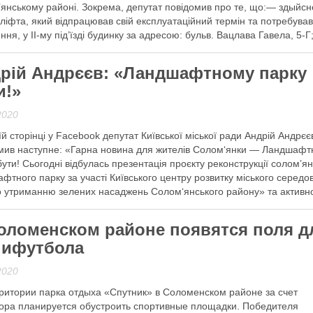
янському районі. Зокрема, депутат повідомив про те, що:— здыйс
 ліфта, який відпрацював свій експлуатаційний термін та потребува
ння, у ІІ-му під’їзді будинку за адресою: бульв. Вацлава Гавела, 5-
ено комплекс робіт …
рій Андрєєв: «Ландшафтному парку
 далі
и!»
2020
їй сторінці у Facebook депутат Київської міської ради Андрій Андрєє
мив наступне: «Гарна новина для жителів Солом‘янки — Ландшаф
бути! Сьогодні відбулась презентація проєкту реконструкції солом’я
фтного парку за участі Київського центру розвитку міського середо
 утриманню зелених насаджень Солом‘янського району» та активн
и. Маю надію, що тепер, накінець, розпочнеться …
оломенском районе появятся поля д
 далі
ифутбола
2020
ритории парка отдыха «Спутник» в Соломенском районе за счет
ора планируется обустроить спортивные площадки. Победителя