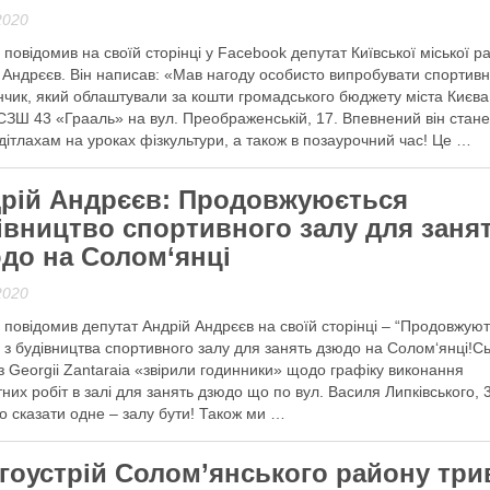
2020
 повідомив на своїй сторінці у Facebook депутат Київської міської р
 Андрєєв. Він написав: «Мав нагоду особисто випробувати спортив
чик, який облаштували за кошти громадського бюджету міста Києва
СЗШ 43 «Грааль» на вул. Преображенській, 17. Впевнений він стане
 дітлахам на уроках фізкультури, а також в позаурочний час! Це …
 далі
рій Андрєєв: Продовжуюється
івництво спортивного залу для заня
до на Солом‘янці
2020
 повідомив депутат Андрій Андрєєв на своїй сторінці – “Продовжую
 з будівництва спортивного залу для занять дзюдо на Солом‘янці!Сь
з Georgii Zantaraia «звірили годинники» щодо графіку виконання
них робіт в залі для занять дзюдо що по вул. Василя Липківського, 3
 сказати одне – залу бути! Також ми …
 далі
гоустрій Солом’янського району три