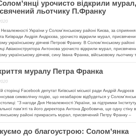
Солом’янці урочисто відкрили мурал
 далі
свячений льотчику П.Франку
2020
 Незалежності України у Солом’янському районі Києва, за сприяння
та Київради Андрія Андрєєва, урочисто відкрили мурал, присвячен
ому українському діячеві Петрові Франку. В Солом’янському районі 
иці Авіаконструктора Антонова урочисто відкрили мурал, присвячен
ому українському діячеві, сину Івана Франка, військовому льотчику 
гу, співзасновнику сучасного “Пласту”, Петрові Франку. …
криття муралу Петра Франка
 далі
2020
їй сторінці Facebook депутат Київської міської ради Андрій Андрєєв
нсував символічну подію, що незабаром відбудеться у Солом’янсь
 столиці: “З нагоди Дня Незалежності України, за підтримки Інститут
альної пам’яті та його директора Антона Дробовича, ще одну стіну 
янському районі прикрасить мурал, присвячений Петру Франку –
овому діячу, льотчику Української галицької …
куємо до благоустрою: Солом’янка
 далі