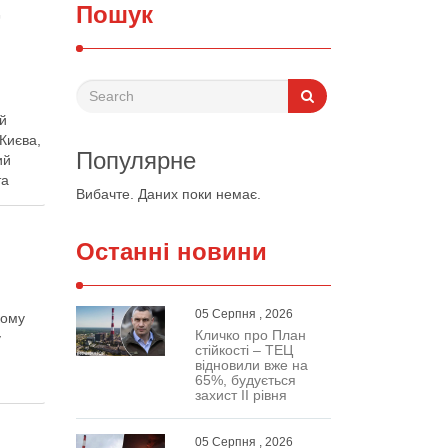
,
Пошук
ий
Києва,
Популярне
ий
та
Вибачте. Даних поки немає.
Останні новини
05 Серпня , 2026
кому
Кличко про План
у
стійкості – ТЕЦ
в
відновили вже на
65%, будується
захист ІІ рівня
05 Серпня , 2026