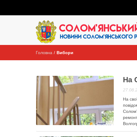
Головна
/
Вибори
На 
27.08.
На сво
повідо
Солом’
ремонт
Активісти району
1
Волгог
будинк