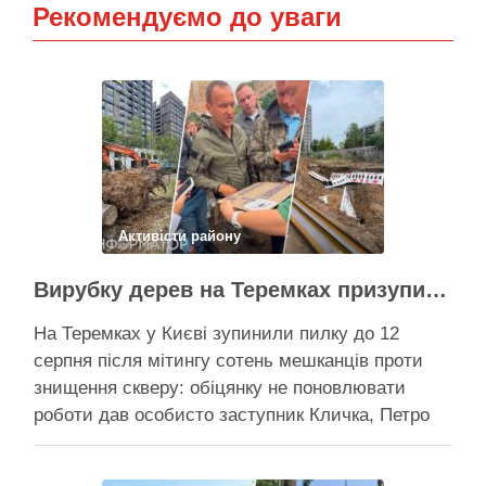
Рекомендуємо до уваги
Активісти району
Вирубку дерев на Теремках призупинили після приїзду заступника Кличка – почався діалог
На Теремках у Києві зупинили пилку до 12
серпня після мітингу сотень мешканців проти
знищення скверу: обіцянку не поновлювати
роботи дав особисто заступник Кличка, Петро
Пантелеєв, що прибув налагодити комунікацію
Вирубку дерев на Теремках призупинили, втім,