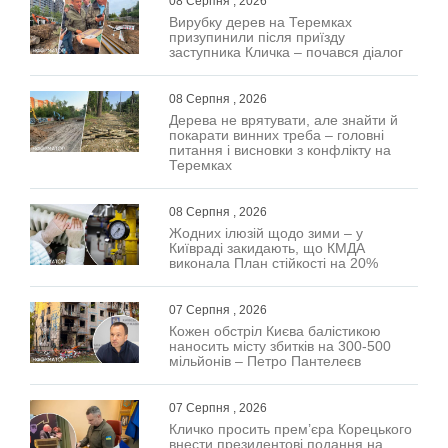
08 Серпня , 2026
Вирубку дерев на Теремках
призупинили після приїзду
заступника Кличка – почався діалог
08 Серпня , 2026
Дерева не врятувати, але знайти й
покарати винних треба – головні
питання і висновки з конфлікту на
Теремках
08 Серпня , 2026
Жодних ілюзій щодо зими – у
Київраді закидають, що КМДА
виконала План стійкості на 20%
07 Серпня , 2026
Кожен обстріл Києва балістикою
наносить місту збитків на 300-500
мільйонів – Петро Пантелеєв
07 Серпня , 2026
Кличко просить прем’єра Корецького
внести президентові подання на