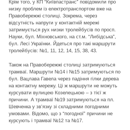
Крім того, у КП “Київпастранс” повідомили про
низку проблем із електротранспортом вже на
Правобережжі столиці. Зокрема, через
відсутність напруги у контактній мережі
затримується рух низки тролейбусів по просп.
Науки, бул. Міхновського, на ст.м. “Либідська”,
бул. Лесі Українки. Йдеться про такі маршрути
тролейбусів: №1, 11, 12, 14, 15, 38, 43.
Також на Правобережжі столиці затримуються
трамваї. Маршрути №14 і №15 затримуються по
бул. Вацлава Гавела через падіння гілки дерева
на контактну мережу. Ці ж маршрути не можуть
курсувати вулицею Козелецькою – з тієї ж
причини. А трамваї №19 затримуються на пл.
Шевченка у зв’язку зі складними погодними
умовами. Відомо, що з “погодної” причини не
курсують і трамваї №12 та №17.