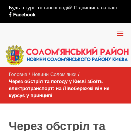
Будь в курсі останніх подій! Підпишись на наш
Facebook
Головна
/
Новини Солом'янки
/
Через обстріл та погоду у Києві збоїть
електротранспорт: на Лівобережжі він не
курсує у принципі
Через обстріл та