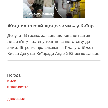
Поділитися у соцмережах:
Активісти району
Жодних ілюзій щодо зими – у Київраді закидають, що КМДА виконала План стійкості на 20%
Депутат Вітренко заявив, що Київ витратив
лише п'яту частину коштів на підготовку до
зими. Вітренко про виконання Плану стійкості
Києва Депутат Київради Андрій Вітренко заявив,
що станом на 5 серпня столична влада
виконала План стійкості за видатками лише
трохи більше ніж на 20%. За його словами, до
Погода
старту опалювального сезону …
Киев
влажность:
Поділитися у соцмережах:
давление: