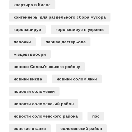
квартира в Киеве
контейнеры для раздельного сбора мусора
коронавирус
коронавирус в украине
лавочки
лариса дегтярьова
місцеві вибори
новини Солом’янського району
новини києва
новини солом’янки
новости соломенки
новости соломенский район
новости соломенского района
пбс
совские ставки
соломенский район