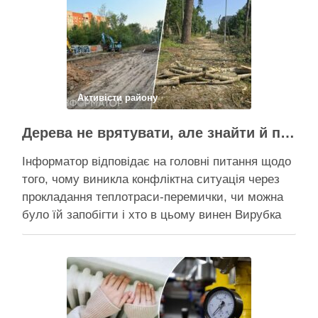
чи вдасться зберегти ту частину озеленення,
що лишилася, – поки невідомо На Теремках у …
Поділитися у соцмережах:
Активісти району
Дерева не врятувати, але знайти й покарати винних треба – головні питання і висновки з конфлікту на Теремках
Інформатор відповідає на головні питання щодо
того, чому виникла конфліктна ситуація через
прокладання теплотраси-перемички, чи можна
було їй запобігти і хто в цьому винен Вирубка
дерев триває, почали й прокладати теплотрасу
– значить, процес вже не зупинити Зранку у
суботу, 8 серпня 2026 року, на Теремках у Києві
почалася вже …