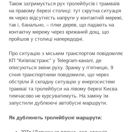
Також затримується рух тролейбусів і трамваїв
на правому березі столиці: тут скрутна ситуація
як через відсутність напруги у контактній мережі,
так і, банально, – гілки дерев, що падають на
контактну мережу через крижаний дощ, що
пройшов у столиці напередодні.
Про ситуацію з міським транспортом повідомляє
КП “Київпастранс” у Telegram-каналі, де
описуються зміни руху. Зранку у п’ятницю, 9
січня транспортники повідомили, що через
обстріли й складну ситуацію у енергосистемі
трамваї та тролейбуси на лівому березі Києва
тимчасово не курсуватимуть. На заміну їм
запустили дублюючі автобусні маршрути.
Як дублюють тролейбусні маршрути: