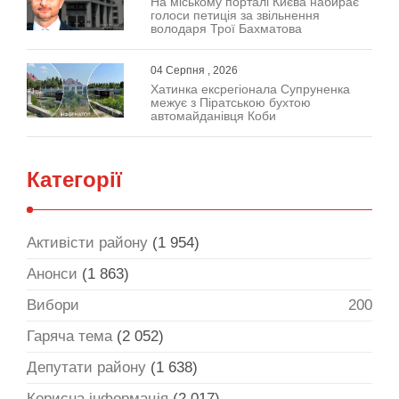
На міському порталі Києва набирає
голоси петиція за звільнення
володаря Трої Бахматова
04 Серпня , 2026
Хатинка ексрегіонала Супруненка
межує з Піратською бухтою
автомайданівця Коби
Категорії
Активісти району
(1 954)
Анонси
(1 863)
Вибори
200
Гаряча тема
(2 052)
Депутати району
(1 638)
Корисна інформація
(2 017)