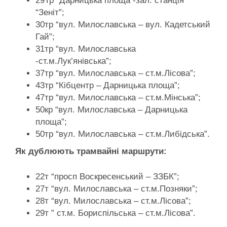
29Тр “Дарницька площа -зал. станція
“Зеніт”;
30тр “вул. Милославська – вул. Кадетський
Гай”;
31тр “вул. Милославська
-ст.м.Лук’янівська”;
37тр “вул. Милославська – ст.м.Лісова”;
43тр “Кібцентр – Дарницька площа”;
47тр “вул. Милославська – ст.м.Мінська”;
50кр “вул. Милославська – Дарницька
площа”;
50тр “вул. Милославська – ст.м.Либідська”.
Як дублюють трамвайні маршрути:
22т “просп Воскресенський – ЗЗБК”;
27т “вул. Милославська – ст.м.Позняки”;
28т “вул. Милославська – ст.м.Лісова”;
29т ” ст.м. Бориспільська – ст.м.Лісова”.