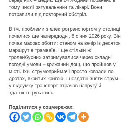
серед них – медик. Ще 24 людини поранені, в
тому числі рятувальники та лікарі. Вони
потрапили під повторний обстріл.
Втім, проблеми з електротранспортом у столиці
почалися ще напередодні, 8 січня 2026 року. Він
почав масово збоїти: станом на вечір із десяток
маршрутів трамваїв, і ще стільки ж
тролейбусних затримувалися через складні
погодні умови – крижаний дощ, що пройшов у
місті. Їхні струмоприймачі просто ковзали по
дротах, вкритих кригою, і нездатні зняти струм –
у підсумку транспорт втрачав напругу й
здатність рухатись.
Поділитися у соцмережах: