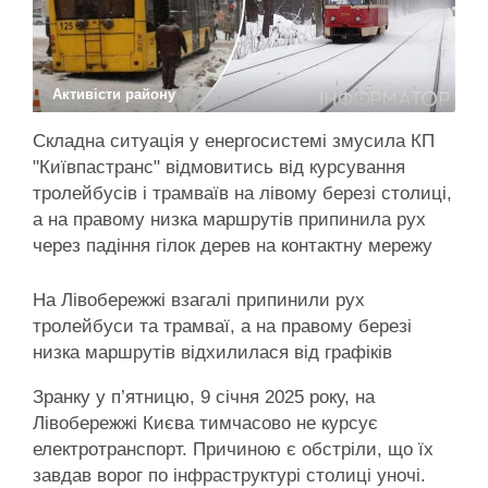
Активісти району
Складна ситуація у енергосистемі змусила КП
"Київпастранс" відмовитись від курсування
тролейбусів і трамваїв на лівому березі столиці,
а на правому низка маршрутів припинила рух
через падіння гілок дерев на контактну мережу
На Лівобережжі взагалі припинили рух
тролейбуси та трамваї, а на правому березі
низка маршрутів відхилилася від графіків
Зранку у п’ятницю, 9 січня 2025 року, на
Лівобережжі Києва тимчасово не курсує
електротранспорт. Причиною є обстріли, що їх
завдав ворог по інфраструктурі столиці уночі.