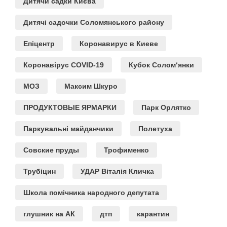
Дитячи садки Києва
Дитячі садочки Соломянського району
Епіцентр
Коронавирус в Киеве
Коронавірус COVID-19
Кубок Солом‘янки
МОЗ
Максим Шкуро
ПРОДУКТОВЫЕ ЯРМАРКИ
Парк Орлятко
Паркувальні майданчики
Полетуха
Совские пруды
Трофименко
Трубіцин
УДАР Віталія Кличка
Школа помічника народного депутата
глушник на АК
дтп
карантин