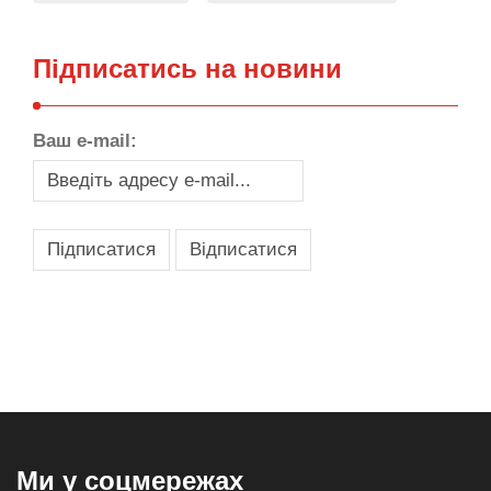
Підписатись на новини
Ваш e-mail:
,
,
,
,
масло texaco
масла и смазки
оборудование для провайдеров
телеком оборудование
запчасти для автобусов
Ми у соцмережах