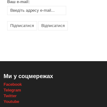
Ваш e-mail:
,
,
,
,
масло texaco
масла и смазки
оборудование для провайдеров
телеком оборудование
запчасти для автобусов
Ми у соцмережах
Facebook
Telegram
Twitter
Youtube