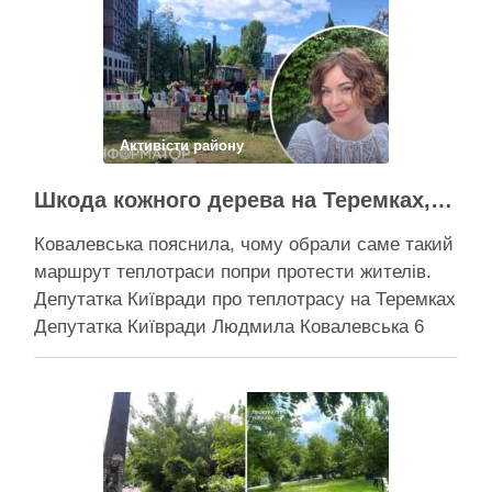
Активісти району
Шкода кожного дерева на Теремках, але тепло мають подати в 400 будинків – депутатка Київради
Ковалевська пояснила, чому обрали саме такий
маршрут теплотраси попри протести жителів.
Депутатка Київради про теплотрасу на Теремках
Депутатка Київради Людмила Ковалевська 6
серпня прокоментувала конфлікт навколо
прокладання теплотраси біля ТРЦ “Республіка”
на Теремках, заявивши, що розуміє обурення
жителів через вирубку дерев, але наполягає на
необхідності забезпечити теплом понад 400
будинків. …