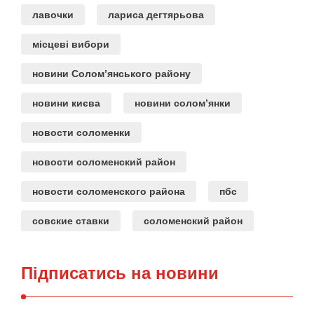
лавочки
лариса дегтярьова
місцеві вибори
новини Солом’янського району
новини києва
новини солом’янки
новости соломенки
новости соломенский район
новости соломенского района
пбс
совские ставки
соломенский район
Підписатись на новини