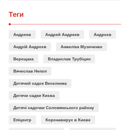
Теги
Андреев
Андрей Андреев
Андрєєв
Андрій Андрєєв
Анжеліка Музиченко
Верещака
Владислав Трубіцин
Вячеслав Непоп
Дитячий садок Веселинка
Дитячи садки Києва
Дитячі садочки Соломянського району
Епіцентр
Коронавирус в Киеве