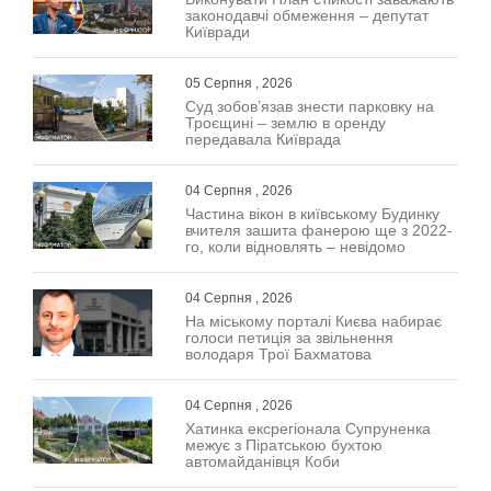
законодавчі обмеження – депутат
Київради
05 Серпня , 2026
Суд зобов’язав знести парковку на
Троєщині – землю в оренду
передавала Київрада
04 Серпня , 2026
Частина вікон в київському Будинку
вчителя зашита фанерою ще з 2022-
го, коли відновлять – невідомо
04 Серпня , 2026
На міському порталі Києва набирає
голоси петиція за звільнення
володаря Трої Бахматова
04 Серпня , 2026
Хатинка ексрегіонала Супруненка
межує з Піратською бухтою
автомайданівця Коби