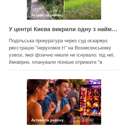
Поділитися у соцмережах:
Активісти району
У центрі Києва викрили одну з наймасштабніших туалетних схем з фіктивним будинком
Подільська прокуратура через суд оскаржує
реєстрацію "нерухомості" на Вознесенському
узвозі, якої фізично ніколи не існувало: під неї,
ймовірно, планували пізніше отримати "в
обслуговування" земельну ділянку Прокуратура
через суд скасовує право на фіктивну будівлю,
за допомогою якої ділки, ймовірно, планували
забудувати зелені схили Подільська окружна
прокуратура міста Києва подала до суду …
Поділитися у соцмережах:
Активісти району