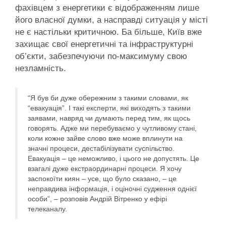
фахівцем з енергетики є відображенням лише
його власної думки, а насправді ситуація у місті
не є настільки критичною. Ба більше, Київ вже
захищає свої енергетичні та інфраструктурні
об’єкти, забезпечуючи по-максимуму свою
незламність.
“Я був би дуже обережним з такими словами, як
“евакуація”. І такі експерти, які виходять з такими
заявами, навряд чи думають перед тим, як щось
говорять. Адже ми перебуваємо у чутливому стані,
коли кожне зайве слово вже може вплинути на
значні процеси, дестабілізувати суспільство.
Евакуація – це неможливо, і цього не допустять. Це
взагалі дуже екстраординарні процеси. Я хочу
заспокоїти киян – усе, що було сказано, – це
неправдива інформація, і оціночні судження однієї
особи”, – розповів Андрій Вітренко у ефірі
телеканалу.