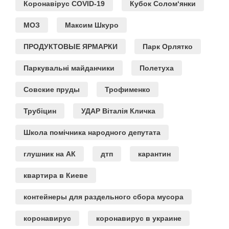
Коронавірус COVID-19
Кубок Солом‘янки
МОЗ
Максим Шкуро
ПРОДУКТОВЫЕ ЯРМАРКИ
Парк Орлятко
Паркувальні майданчики
Полетуха
Совские пруды
Трофименко
Трубіцин
УДАР Віталія Кличка
Школа помічника народного депутата
глушник на АК
дтп
карантин
квартира в Киеве
контейнеры для раздельного сбора мусора
коронавирус
коронавирус в украине