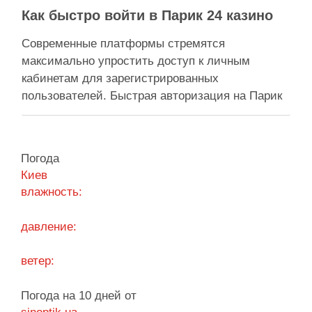
Как быстро войти в Парик 24 казино
Современные платформы стремятся
максимально упростить доступ к личным
кабинетам для зарегистрированных
пользователей. Быстрая авторизация на Парик
24 казино позволяет клиентам мгновенно
вернуться к любимым развлечениям и
управлению своим игровым счетом. Безопасная
Погода
система авторизации надежно защищает
Киев
персональные данные, сохраняя высокую
влажность:
скорость обработки запросов при каждом входе.
Процесс входа оптимизирован под любые …
давление:
Поділитися у соцмережах:
ветер:
Погода на 10 дней от