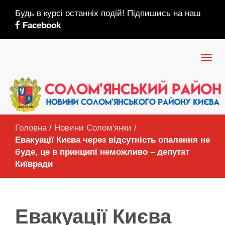
Будь в курсі останніх подій! Підпишись на наш
Facebook
Головна
/
Новини Солом'янки
/
Евакуації Києва через відсутність опалення не
буде, це в принципі неможливо – депутат
Київради
Евакуації Києва