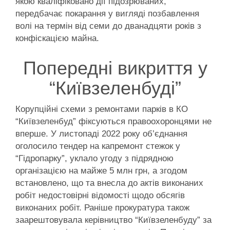
якою кваліфіковано дії підозрюваних,
передбачає покарання у вигляді позбавлення
волі на термін від семи до дванадцяти років з
конфіскацією майна.
Попередні викриття у
“Київзеленбуді”
Корупційні схеми з ремонтами парків в КО
“Київзеленбуд” фіксуються правоохоронцями не
вперше. У листопаді 2022 року об’єднання
оголосило тендер на капремонт стежок у
“Гідропарку”, уклало угоду з підрядною
організацією на майже 5 млн грн, а згодом
встановлено, що та внесла до актів виконаних
робіт недостовірні відомості щодо обсягів
виконаних робіт. Раніше прокуратура також
заарештовувала керівництво “Київзеленбуду” за