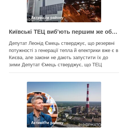
Поділитися у соцмережах:
Активісти району
Київські ТЕЦ виб’ють першим же обстрілом, План стійкості не спрацює – депутат Київради Ємець
Депутат Леонід Ємець стверджує, що резервні
потужності з генерації тепла й електрики вже є в
Києва, але закони не дають запустити їх до
зими Депутат Ємець стверджує, що ТЕЦ
можуть бути знищені першим же ракетним
ударом, тоді Києву знадобиться резервна
генерація тепла, але ввести її в експлуатацію
швидко не вийде …
Поділитися у соцмережах:
Активісти району