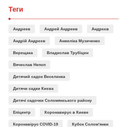
Теги
Андреев
Андрей Андреев
Андрєєв
Андрій Андрєєв
Анжеліка Музиченко
Верещака
Владислав Трубіцин
Вячеслав Непоп
Дитячий садок Веселинка
Дитячи садки Києва
Дитячі садочки Соломянського району
Епіцентр
Коронавирус в Киеве
Коронавірус COVID-19
Кубок Солом‘янки