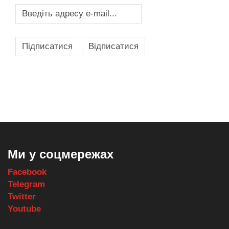
,
,
,
,
масло texaco
масла и смазки
оборудование для провайдеров
телеком оборудование
запчасти для автобусов
Ми у соцмережах
Facebook
Telegram
Twitter
Youtube