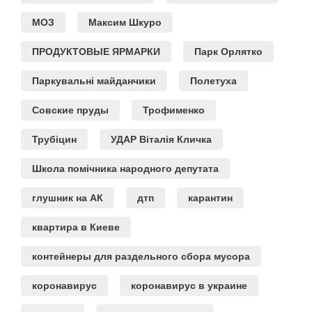
МОЗ
Максим Шкуро
ПРОДУКТОВЫЕ ЯРМАРКИ
Парк Орлятко
Паркувальні майданчики
Полетуха
Совские пруды
Трофименко
Трубіцин
УДАР Віталія Кличка
Школа помічника народного депутата
глушник на АК
дтп
карантин
квартира в Киеве
контейнеры для раздельного сбора мусора
коронавирус
коронавирус в украине