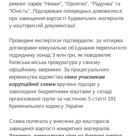
ремонт парків “Нивки”, “Орлятко”, “Радунка” та
“Юність”. Підозрювані попередньо домовилися
про завищення вартості будівельних матеріалів
у кошторисній документації.
Проведені експертизи підтвердили: за чотирма
договорами комунальне об’єднання переплатило
підряднику понад 3 млн грн, як повідомляє
Київська міська прокуратура у своєму
офіційному зверненні. За процесуального
керівництва відомства
семи учасникам
корупційної схеми
вручено підозри у
заволодінні бюджетними коштами у складі
організованої групи за частиною 5 статті 191
Кримінального кодексу України.
Схема полягала у внесенні до кошторисів
завищеної вартості конкретних матеріалів.
Зокрема, завищували ціни на бетонні суміші,