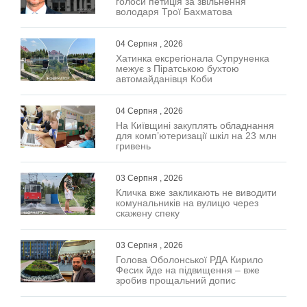
голоси петиція за звільнення
володаря Трої Бахматова
04 Серпня , 2026
Хатинка ексрегіонала Супруненка
межує з Піратською бухтою
автомайданівця Коби
04 Серпня , 2026
На Київщині закуплять обладнання
для комп’ютеризації шкіл на 23 млн
гривень
03 Серпня , 2026
Кличка вже закликають не виводити
комунальників на вулицю через
скажену спеку
03 Серпня , 2026
Голова Оболонської РДА Кирило
Фесик йде на підвищення – вже
зробив прощальний допис