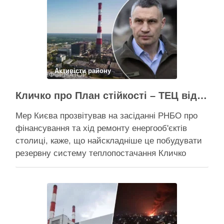
Активісти району
Кличко про План стійкості – ТЕЦ відновили вже на 65%, будується захист ІІ рівня
Мер Києва прозвітував на засіданні РНБО про
фінансування та хід ремонту енергооб'єктів
столиці, каже, що найскладніше це побудувати
резервну систему теплопостачання Кличко
розповів про виконання Плану стійкості Києва на
засіданні РНБО Київ уже виконав ремонт
пошкоджених енергооб’єктів на 65%, а на
потреби Плану стійкості столиця залучила
понад 10 млрд грн, …