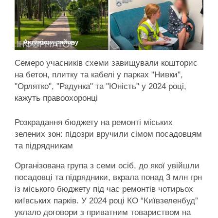
Активісти району
Семеро учасників схеми завищували кошторис
на бетон, плитку та кабелі у парках "Нивки",
"Орлятко", "Радунка" та "Юність" у 2024 році,
кажуть правоохоронці
Розкрадання бюджету на ремонті міських
зелених зон: підозри вручили сімом посадовцям
та підрядникам
Організована група з семи осіб, до якої увійшли
посадовці та підрядники, вкрала понад 3 млн грн
із міського бюджету під час ремонтів чотирьох
київських парків. У 2024 році КО “Київзеленбуд”
уклало договори з приватним товариством на