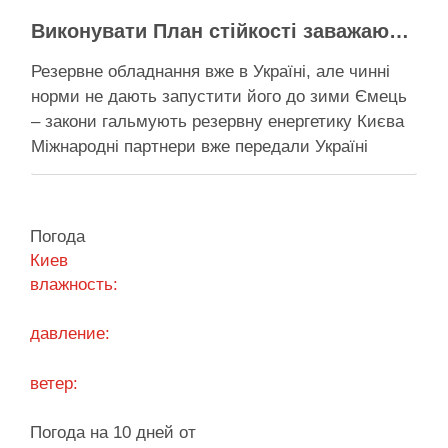
Виконувати План стійкості заважають законодавчі обмеження – депутат Київради
Резервне обладнання вже в Україні, але чинні
норми не дають запустити його до зими Ємець
– закони гальмують резервну енергетику Києва
Міжнародні партнери вже передали Україні
обладнання для резервного енергозабезпечення
Києва, однак ввести його в експлуатацію
заважають чинні законодавчі процедури. Про це
Погода
4 серпня заявив депутат Київської міської ради
Киев
від …
влажность:
Поділитися у соцмережах:
давление:
ветер:
Погода на 10 дней от