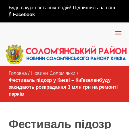
Будь в курсі останніх подій! Підпишись на наш
Facebook
Головна
/
Новини Солом'янки
/
Фестиваль підозр у Києві – Київзеленбуду
закидають розкрадання 3 млн грн на ремонті
парків
Фестиваль підозр