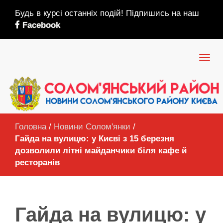
Будь в курсі останніх подій! Підпишись на наш
Facebook
Головна
/
Новини Солом'янки
/
Гайда на вулицю: у Києві з 15 березня
дозволили літні майданчики біля кафе й
ресторанів
Гайда на вулицю: у