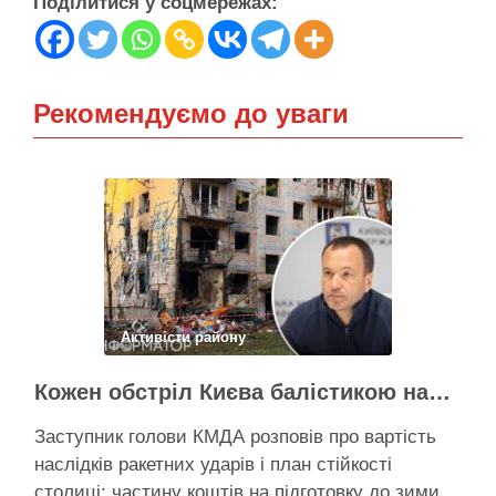
Поділитися у соцмережах:
Рекомендуємо до уваги
Активісти району
Кожен обстріл Києва балістикою наносить місту збитків на 300-500 мільйонів – Петро Пантелеєв
Заступник голови КМДА розповів про вартість
наслідків ракетних ударів і план стійкості
столиці: частину коштів на підготовку до зими