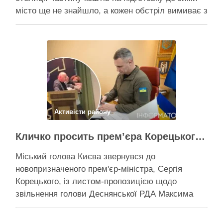
місто ще не знайшло, а кожен обстріл вимиває з
казни міста ще більше коштів Балістичний удар
по Києву коштує 300-500 млн, каже Пантелеєв –
при цьому деякі питання, як-от розселення
містян …
Поділитися у соцмережах:
Активісти району
Кличко просить прем’єра Корецького внести президентові подання на звільнення володаря Троєщини Бахматова
Міський голова Києва звернувся до
новопризначеного прем'єр-міністра, Сергія
Корецького, із листом-пропозицією щодо
звільнення голови Деснянської РДА Максима
Бахматова Кличко написав листа прем'єрові
Корецькому: просить розглянути можливість