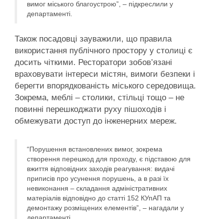
вимог міського благоустрою”, – підкреслили у
департаменті.
Також посадовці зауважили, що правила
використання публічного простору у столиці є
досить чіткими. Ресторатори зобов’язані
враховувати інтереси містян, вимоги безпеки і
берегти впорядкованість міського середовища.
Зокрема, меблі – столики, стільці тощо – не
повинні перешкоджати руху пішоходів і
обмежувати доступ до інженерних мереж.
“Порушення встановлених вимог, зокрема
створення перешкод для проходу, є підставою для
вжиття відповідних заходів реагування: видачі
приписів про усунення порушень, а в разі їх
невиконання – складання адміністративних
матеріалів відповідно до статті 152 КУпАП та
демонтажу розміщених елементів”, – нагадали у
департаменті.