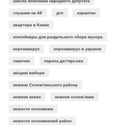
Школа помічника народного депутата
глушник на АК
дтп
карантин
квартира в Киеве
контейнеры для раздельного сбора мусора
коронавирус
коронавирус в украине
лавочки
лариса дегтярьова
місцеві вибори
новини Солом’янського району
новини києва
новини солом’янки
новости соломенки
новости соломенский район