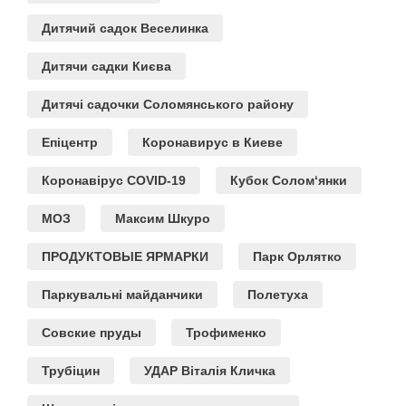
Дитячий садок Веселинка
Дитячи садки Києва
Дитячі садочки Соломянського району
Епіцентр
Коронавирус в Киеве
Коронавірус COVID-19
Кубок Солом‘янки
МОЗ
Максим Шкуро
ПРОДУКТОВЫЕ ЯРМАРКИ
Парк Орлятко
Паркувальні майданчики
Полетуха
Совские пруды
Трофименко
Трубіцин
УДАР Віталія Кличка