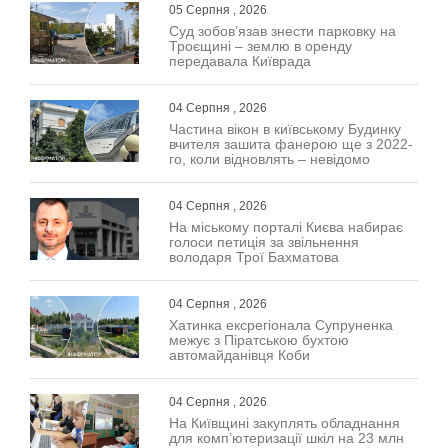
05 Серпня , 2026
Суд зобов’язав знести парковку на
Троєщині – землю в оренду
передавала Київрада
04 Серпня , 2026
Частина вікон в київському Будинку
вчителя зашита фанерою ще з 2022-
го, коли відновлять – невідомо
04 Серпня , 2026
На міському порталі Києва набирає
голоси петиція за звільнення
володаря Трої Бахматова
04 Серпня , 2026
Хатинка ексрегіонала Супруненка
межує з Піратською бухтою
автомайданівця Коби
04 Серпня , 2026
На Київщині закуплять обладнання
для комп’ютеризації шкіл на 23 млн