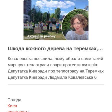
подання президентові на Бахматова, що
образив його заступницю Анну Старостенко
Міський голова Києва звернувся до
новопризначеного прем’єр-міністра, Сергія
Корецького, із листом-пропозицією щодо
звільнення “володаря …
Активісти району
Поділитися у соцмережах:
Шкода кожного дерева на Теремках, але тепло мають подати в 400 будинків – депутатка Київради
Ковалевська пояснила, чому обрали саме такий
маршрут теплотраси попри протести жителів.
Депутатка Київради про теплотрасу на Теремках
Депутатка Київради Людмила Ковалевська 6
серпня прокоментувала конфлікт навколо
прокладання теплотраси біля ТРЦ “Республіка”
на Теремках, заявивши, що розуміє обурення
Погода
жителів через вирубку дерев, але наполягає на
Киев
необхідності забезпечити теплом понад 400
влажность: