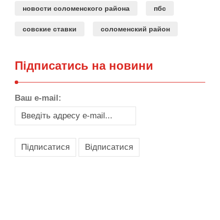
новости соломенского района
пбс
совские ставки
соломенский район
Підписатись на новини
Ваш e-mail:
,
,
,
,
масло texaco
масла и смазки
оборудование для провайдеров
телеком оборудование
запчасти для автобусов