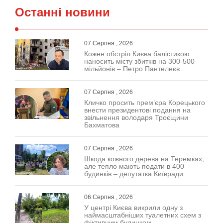
Останні новини
07 Серпня , 2026
Кожен обстріл Києва балістикою
наносить місту збитків на 300-500
мільйонів – Петро Пантелеєв
07 Серпня , 2026
Кличко просить прем’єра Корецького
внести президентові подання на
звільнення володаря Троєщини
Бахматова
07 Серпня , 2026
Шкода кожного дерева на Теремках,
але тепло мають подати в 400
будинків – депутатка Київради
06 Серпня , 2026
У центрі Києва викрили одну з
наймасштабніших туалетних схем з
фіктивним будинком