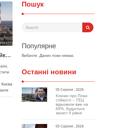
Пошук
Популярне
Виконувати План стійкості заважають законодавчі обмеження – депутат Київради
Вибачте. Даних поки немає.
аїні,
Останні новини
стити
 Києва
дали
05 Серпня , 2026
Кличко про План
ного
стійкості – ТЕЦ
нак
відновили вже на
важають
65%, будується
захист ІІ рівня
Про це
кої
05 Серпня , 2026