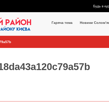
Будь в ку
Гаряча тема
Новини Солом’я
79a57b
18da43a120c79a57b