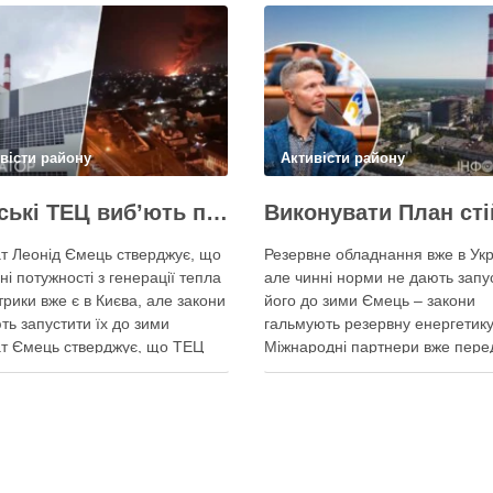
вісти району
Активісти району
Київські ТЕЦ виб’ють першим же обстрілом, План стійкості не спрацює – депутат Київради Ємець
т Леонід Ємець стверджує, що
Резервне обладнання вже в Укр
ні потужності з генерації тепла
але чинні норми не дають запу
трики вже є в Києва, але закони
його до зими Ємець – закони
ть запустити їх до зими
гальмують резервну енергетику
т Ємець стверджує, що ТЕЦ
Міжнародні партнери вже пере
 бути знищені першим же
Україні обладнання для резерв
им ударом, тоді Києву
енергозабезпечення Києва, од
иться резервна генерація
ввести його в експлуатацію за
 але ввести її в експлуатацію
чинні законодавчі процедури. 
о не вийде …
4 серпня заявив депутат Київсь
міської ради від …