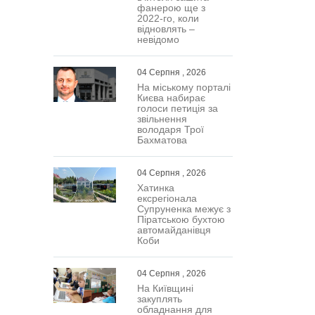
фанерою ще з
2022-го, коли
відновлять –
невідомо
04 Серпня , 2026
На міському порталі
Києва набирає
голоси петиція за
звільнення
володаря Трої
Бахматова
04 Серпня , 2026
Хатинка
ексрегіонала
Супруненка межує з
Піратською бухтою
автомайданівця
Коби
04 Серпня , 2026
На Київщині
закуплять
обладнання для