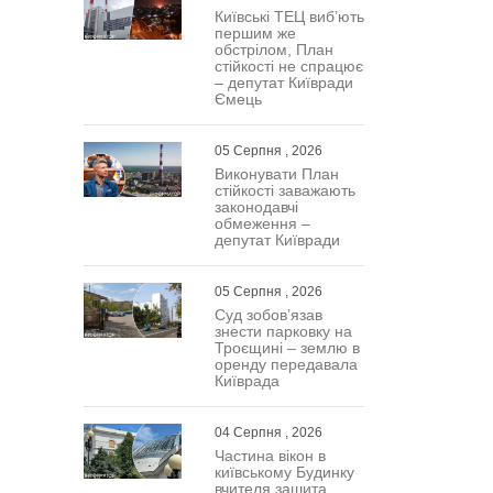
Київські ТЕЦ виб’ють
першим же
обстрілом, План
стійкості не спрацює
– депутат Київради
Ємець
05 Серпня , 2026
Виконувати План
стійкості заважають
законодавчі
обмеження –
депутат Київради
05 Серпня , 2026
Суд зобов’язав
знести парковку на
Троєщині – землю в
оренду передавала
Київрада
04 Серпня , 2026
Частина вікон в
київському Будинку
вчителя зашита