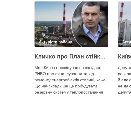
Активісти району
Акти
Кличко про План стійкості – ТЕЦ відновили вже на 65%, будується захист ІІ рівня
Мер Києва прозвітував на засіданні
Депута
РНБО про фінансування та хід
резерв
ремонту енергооб'єктів столиці, каже,
й елек
що найскладніше це побудувати
не даю
резервну систему теплопостачання
Депута
Кличко розповів про виконання Плану
можуть
стійкості Києва на засіданні РНБО Київ
ракетн
уже виконав ремонт пошкоджених
знадоб
енергооб’єктів на 65%, а на потреби
тепла,
Плану стійкості столиця залучила
швидк
понад 10 млрд грн, …