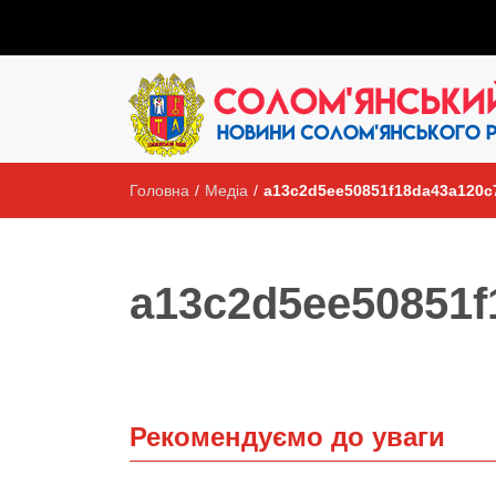
Головна
/
Медіа
/
a13c2d5ee50851f18da43a120c
a13c2d5ee50851f
Рекомендуємо до уваги