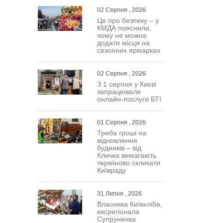
02 Серпня , 2026
Це про безпеку – у
КМДА пояснили,
чому не можна
додати місця на
сезонних ярмарках
02 Серпня , 2026
З 1 серпня у Києві
запрацювали
онлайн-послуги БТІ
01 Серпня , 2026
Треба гроші на
відновлення
будинків – від
Кличка вимагають
терміново скликати
Київраду
31 Липня , 2026
Власника Київхліба,
ексрегіонала
Супруненка