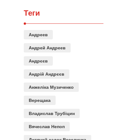
Теги
Андреев
Андрей Андреев
Андрєєв
Андрій Андрєєв
Анжеліка Музиченко
Верещака
Владислав Трубіцин
Вячеслав Непоп
Дитячий садок Веселинка