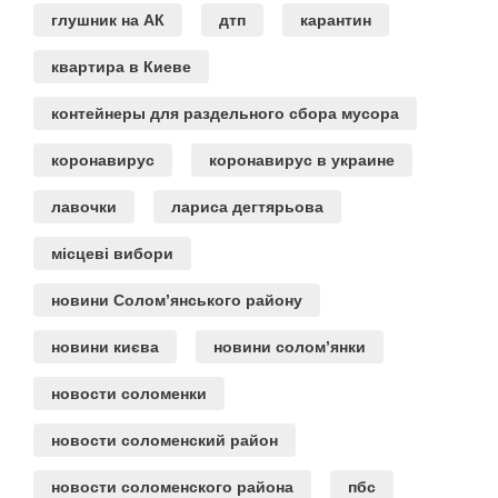
глушник на АК
дтп
карантин
квартира в Киеве
контейнеры для раздельного сбора мусора
коронавирус
коронавирус в украине
лавочки
лариса дегтярьова
місцеві вибори
новини Солом’янського району
новини києва
новини солом’янки
новости соломенки
новости соломенский район
новости соломенского района
пбс