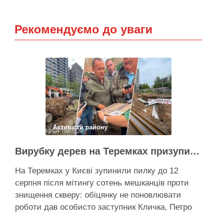
Рекомендуємо до уваги
Активісти району
Вирубку дерев на Теремках призупинили після приїзду заступника Кличка – почався діалог
На Теремках у Києві зупинили пилку до 12
серпня після мітингу сотень мешканців проти
знищення скверу: обіцянку не поновлювати
роботи дав особисто заступник Кличка, Петро