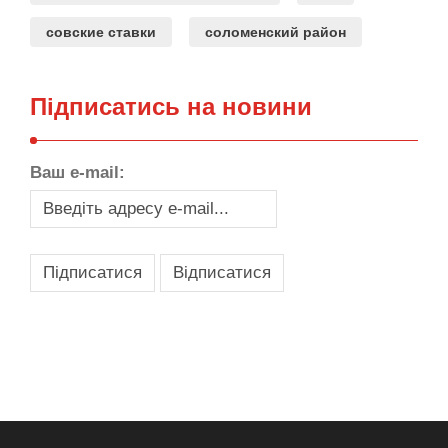
совские ставки
соломенский район
Підписатись на новини
Ваш e-mail:
,
,
,
,
масло texaco
масла и смазки
оборудование для провайдеров
телеком оборудование
запчасти для автобусов