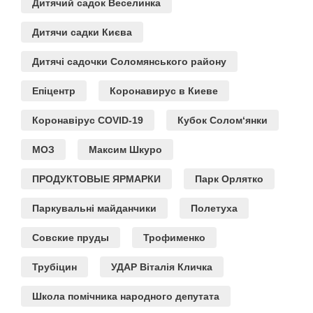
Дитячий садок Веселинка
Дитячи садки Києва
Дитячі садочки Соломянського району
Епіцентр
Коронавирус в Киеве
Коронавірус COVID-19
Кубок Солом‘янки
МОЗ
Максим Шкуро
ПРОДУКТОВЫЕ ЯРМАРКИ
Парк Орлятко
Паркувальні майданчики
Полетуха
Совские пруды
Трофименко
Трубіцин
УДАР Віталія Кличка
Школа помічника народного депутата