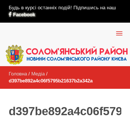
Будь в курсі останніх подій! Підпишись на наш
Facebook
Головна
/
Медіа
/
d397be892a4c06f5795b21637b2a342a
d397be892a4c06f5795