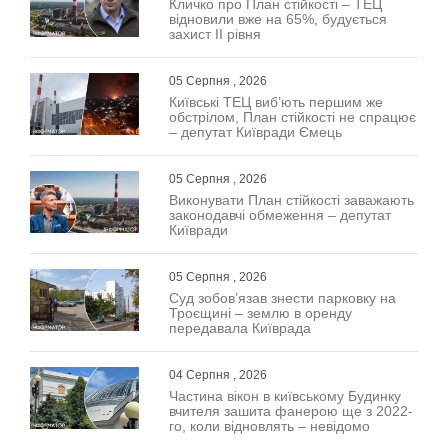
Кличко про План стійкості – ТЕЦ
відновили вже на 65%, будується
захист ІІ рівня
05 Серпня , 2026
Київські ТЕЦ виб’ють першим же
обстрілом, План стійкості не спрацює
– депутат Київради Ємець
05 Серпня , 2026
Виконувати План стійкості заважають
законодавчі обмеження – депутат
Київради
05 Серпня , 2026
Суд зобов’язав знести парковку на
Троєщині – землю в оренду
передавала Київрада
04 Серпня , 2026
Частина вікон в київському Будинку
вчителя зашита фанерою ще з 2022-
го, коли відновлять – невідомо