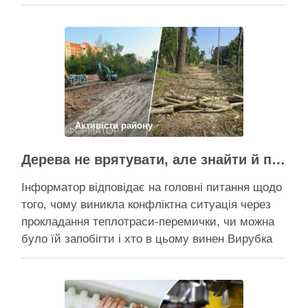
Пантелеєв, що прибув налагодити комунікацію
Вирубку дерев на Теремках призупинили, втім,
чи вдасться зберегти ту частину озеленення,
що лишилася, – поки невідомо На Теремках у …
Поділитися у соцмережах:
Активісти району
Дерева не врятувати, але знайти й покарати винних треба – головні питання і висновки з конфлікту на Теремках
Інформатор відповідає на головні питання щодо
того, чому виникла конфліктна ситуація через
прокладання теплотраси-перемички, чи можна
було їй запобігти і хто в цьому винен Вирубка
дерев триває, почали й прокладати теплотрасу
– значить, процес вже не зупинити Зранку у
суботу, 8 серпня 2026 року, на Теремках у Києві
почалася вже …