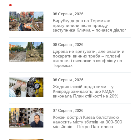
08 Серпня , 2026
Вирубку дерев на Теремках
призупинили після приїзду
заступника Кличка – почався діалог
08 Серпня , 2026
Дерева не врятувати, але знайти й
покарати винних треба – головні
питання і висновки з конфлікту на
Теремках
08 Серпня , 2026
Жодних ілюзій щодо зими – у
Київраді закидають, що КМДА
виконала План стійкості на 20%
07 Серпня , 2026
Кожен обстріл Києва балістикою
наносить місту збитків на 300-500
мільйонів – Петро Пантелеєв