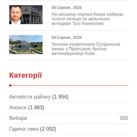
04 Серпня , 2026
На міському порталі Києва набирає
голоси петиція за звільнення
володаря Трої Бахматова
04 Серпня , 2026
Хатинка ексрегіонала Супруненка
межує з Піратською бухтою
автомайданівця Коби
Категорії
Активісти району
(1 954)
Анонси
(1 863)
Вибори
200
Гаряча тема
(2 052)