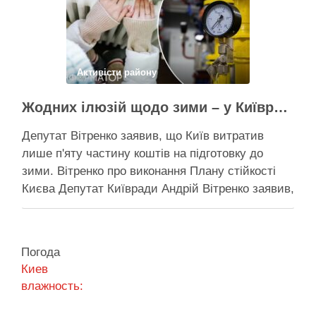
Поділитися у соцмережах:
Активісти району
Жодних ілюзій щодо зими – у Київраді закидають, що КМДА виконала План стійкості на 20%
Депутат Вітренко заявив, що Київ витратив
лише п'яту частину коштів на підготовку до
зими. Вітренко про виконання Плану стійкості
Києва Депутат Київради Андрій Вітренко заявив,
що станом на 5 серпня столична влада
виконала План стійкості за видатками лише
трохи більше ніж на 20%. За його словами, до
Погода
старту опалювального сезону …
Киев
влажность:
Поділитися у соцмережах: