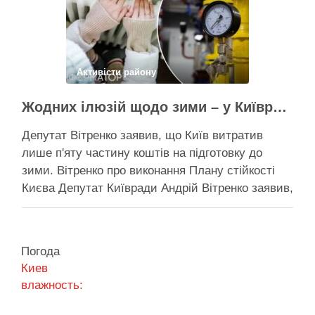
Поділитися у соцмережах:
Активісти району
Жодних ілюзій щодо зими – у Київраді закидають, що КМДА виконала План стійкості на 20%
Депутат Вітренко заявив, що Київ витратив
лише п'яту частину коштів на підготовку до
зими. Вітренко про виконання Плану стійкості
Києва Депутат Київради Андрій Вітренко заявив,
що станом на 5 серпня столична влада
виконала План стійкості за видатками лише
трохи більше ніж на 20%. За його словами, до
Погода
старту опалювального сезону …
Киев
влажность:
Поділитися у соцмережах: