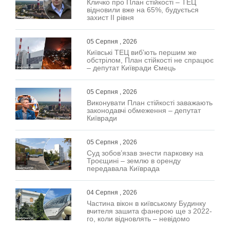
Кличко про План стійкості – ТЕЦ
відновили вже на 65%, будується
захист ІІ рівня
05 Серпня , 2026
Київські ТЕЦ виб’ють першим же
обстрілом, План стійкості не спрацює
– депутат Київради Ємець
05 Серпня , 2026
Виконувати План стійкості заважають
законодавчі обмеження – депутат
Київради
05 Серпня , 2026
Суд зобов’язав знести парковку на
Троєщині – землю в оренду
передавала Київрада
04 Серпня , 2026
Частина вікон в київському Будинку
вчителя зашита фанерою ще з 2022-
го, коли відновлять – невідомо