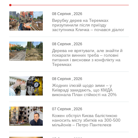
08 Серпня , 2026
Вирубку дерев на Теремках
призупинили після приїзду
заступника Кличка – почався діалог
08 Серпня , 2026
Дерева не врятувати, але знайти й
покарати винних треба – головні
питання і висновки з конфлікту на
Теремках
08 Серпня , 2026
Жодних ілюзій щодо зими – у
Київраді закидають, що КМДА
виконала План стійкості на 20%
07 Серпня , 2026
Кожен обстріл Києва балістикою
наносить місту збитків на 300-500
мільйонів – Петро Пантелеєв