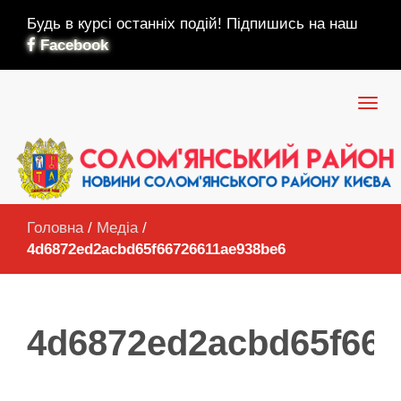
Будь в курсі останніх подій! Підпишись на наш
Facebook
Головна
/
Медіа
/
4d6872ed2acbd65f66726611ae938be6
4d6872ed2acbd65f667