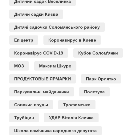
Дитячий садок Веселинка
Дитячи садки Києва
Дитячі садочки Соломянського району
Епіцентр
Коронавирус в Киеве
Коронавірус COVID-19
Кубок Солом‘янки
МОЗ
Максим Шкуро
ПРОДУКТОВЫЕ ЯРМАРКИ
Парк Орлятко
Паркувальні майданчики
Полетуха
Совские пруды
Трофименко
Трубіцин
УДАР Віталія Кличка
Школа помічника народного депутата