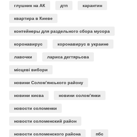
глушник на АК
дтп
карантин
квартира в Киеве
контейнеры для раздельного сбора мусора
коронавирус
коронавирус в украине
лавочки
лариса дегтярьова
місцеві вибори
новини Солом’янського району
новини києва
новини солом’янки
новости соломенки
новости соломенский район
новости соломенского района
пбс