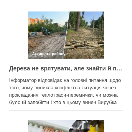
Пантелеєв, що прибув налагодити комунікацію
Вирубку дерев на Теремках призупинили, втім,
чи вдасться зберегти ту частину озеленення,
що лишилася, – поки невідомо На Теремках у …
Поділитися у соцмережах:
Активісти району
Дерева не врятувати, але знайти й покарати винних треба – головні питання і висновки з конфлікту на Теремках
Інформатор відповідає на головні питання щодо
того, чому виникла конфліктна ситуація через
прокладання теплотраси-перемички, чи можна
було їй запобігти і хто в цьому винен Вирубка
дерев триває, почали й прокладати теплотрасу
– значить, процес вже не зупинити Зранку у
суботу, 8 серпня 2026 року, на Теремках у Києві
почалася вже …