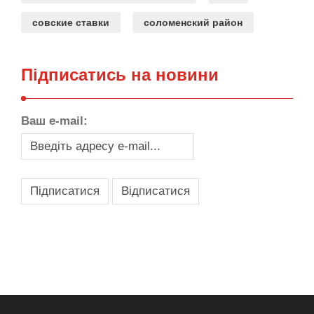
совские ставки
соломенский район
Підписатись на новини
Ваш e-mail:
,
,
,
,
масло texaco
масла и смазки
оборудование для провайдеров
телеком оборудование
запчасти для автобусов