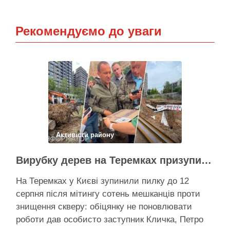
Рекомендуємо до уваги
Активісти району
Вирубку дерев на Теремках призупинили після приїзду заступника Кличка – почався діалог
На Теремках у Києві зупинили пилку до 12
серпня після мітингу сотень мешканців проти
знищення скверу: обіцянку не поновлювати
роботи дав особисто заступник Кличка, Петро