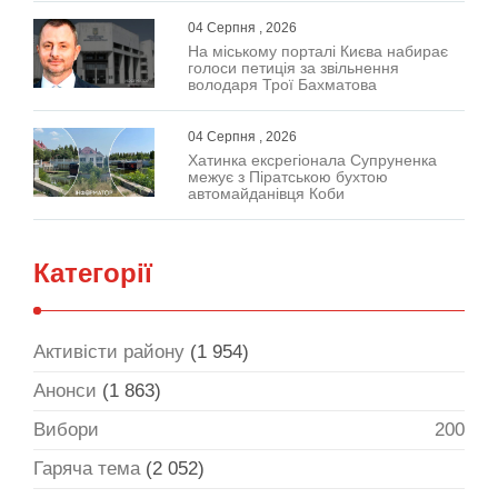
04 Серпня , 2026
На міському порталі Києва набирає
голоси петиція за звільнення
володаря Трої Бахматова
04 Серпня , 2026
Хатинка ексрегіонала Супруненка
межує з Піратською бухтою
автомайданівця Коби
Категорії
Активісти району
(1 954)
Анонси
(1 863)
Вибори
200
Гаряча тема
(2 052)