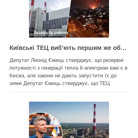
потреби Плану стійкості столиця залучила
понад 10 млрд грн, …
Поділитися у соцмережах:
Активісти району
Київські ТЕЦ виб’ють першим же обстрілом, План стійкості не спрацює – депутат Київради Ємець
Депутат Леонід Ємець стверджує, що резервні
потужності з генерації тепла й електрики вже є в
Києва, але закони не дають запустити їх до
зими Депутат Ємець стверджує, що ТЕЦ
можуть бути знищені першим же ракетним
ударом, тоді Києву знадобиться резервна
генерація тепла, але ввести її в експлуатацію
швидко не вийде …
Поділитися у соцмережах: