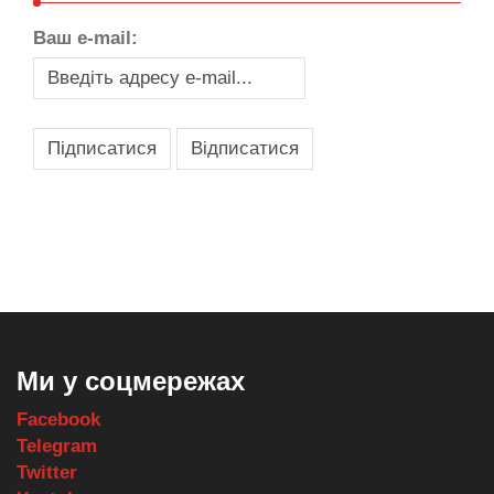
Ваш e-mail:
,
,
,
,
масло texaco
масла и смазки
оборудование для провайдеров
телеком оборудование
запчасти для автобусов
Ми у соцмережах
Facebook
Telegram
Twitter