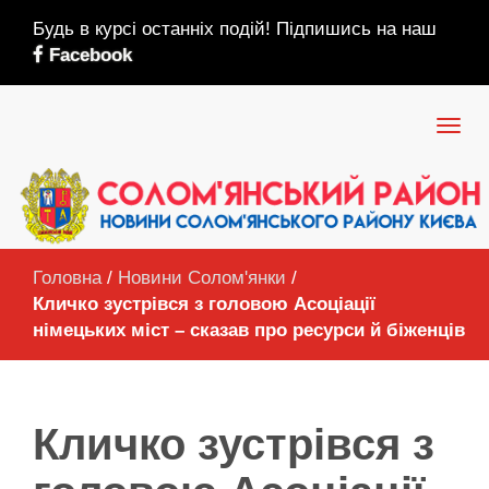
Будь в курсі останніх подій! Підпишись на наш
Facebook
Головна
/
Новини Солом'янки
/
Кличко зустрівся з головою Асоціації
німецьких міст – сказав про ресурси й біженців
Кличко зустрівся з