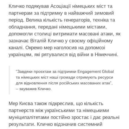
Кличко подякував Асоціації німецьких міст та
партнерам за підтримку в найважчий зимовий
період. Велика кількість генераторів, техніка та
обладнання, передані німецькими містами,
допомогли столиці витримати масовані атаки, як
зазначає Віталій Кличко у своєму офіційному
каналі. Окремо мер наголосив на допомозі
українцям, які рятувалися від війни в Німеччині.
“Завдяки проєктам за підтримки Engagement Global
та німецьких міст наші громади отримують ресурси
для відновлення після російських масованих атак”,
– зауважив Кличко.
Мер Києва також підкреслив, що кількість
партнерств між українськими та німецькими
муніципалітетами постійно зростає і дає реальні
результати. Кличко відзначив системний