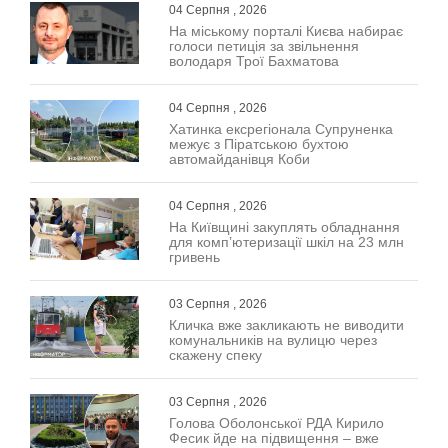
04 Серпня , 2026
На міському порталі Києва набирає
голоси петиція за звільнення
володаря Трої Бахматова
04 Серпня , 2026
Хатинка ексрегіонала Супруненка
межує з Піратською бухтою
автомайданівця Коби
04 Серпня , 2026
На Київщині закуплять обладнання
для комп’ютеризації шкіл на 23 млн
гривень
03 Серпня , 2026
Кличка вже закликають не виводити
комунальників на вулицю через
скажену спеку
03 Серпня , 2026
Голова Оболонської РДА Кирило
Фесик йде на підвищення – вже