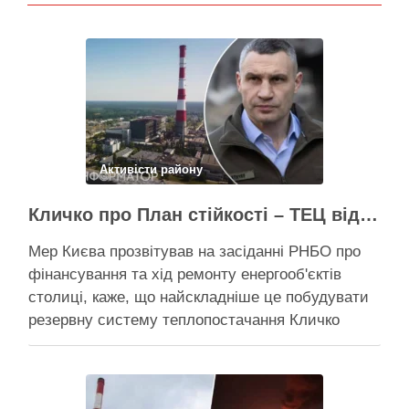
Активісти району
Кличко про План стійкості – ТЕЦ відновили вже на 65%, будується захист ІІ рівня
Мер Києва прозвітував на засіданні РНБО про
фінансування та хід ремонту енергооб'єктів
столиці, каже, що найскладніше це побудувати
резервну систему теплопостачання Кличко
розповів про виконання Плану стійкості Києва на
засіданні РНБО Київ уже виконав ремонт
пошкоджених енергооб’єктів на 65%, а на