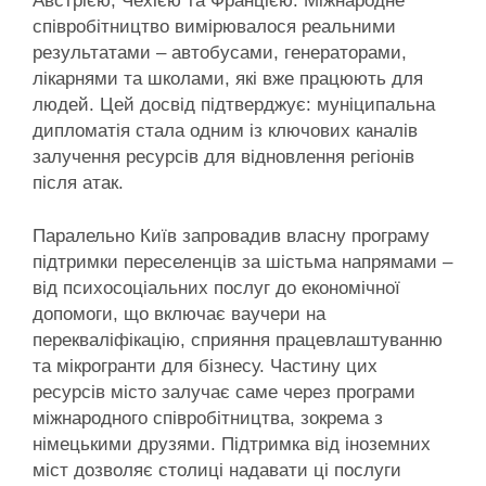
Австрією, Чехією та Францією. Міжнародне
співробітництво вимірювалося реальними
результатами – автобусами, генераторами,
лікарнями та школами, які вже працюють для
людей. Цей досвід підтверджує: муніципальна
дипломатія стала одним із ключових каналів
залучення ресурсів для відновлення регіонів
після атак.
Паралельно Київ запровадив власну програму
підтримки переселенців за шістьма напрямами –
від психосоціальних послуг до економічної
допомоги, що включає ваучери на
перекваліфікацію, сприяння працевлаштуванню
та мікрогранти для бізнесу. Частину цих
ресурсів місто залучає саме через програми
міжнародного співробітництва, зокрема з
німецькими друзями. Підтримка від іноземних
міст дозволяє столиці надавати ці послуги