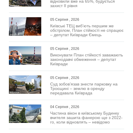
відновили вже на 65%, будується
захист ІІ рівня
05 Серпня , 2026
Київські ТЕЦ виб’ють першим же
обстрілом, План стійкості не спрацює
– депутат Київради Ємець
05 Серпня , 2026
Виконувати План стійкості заважають
законодавчі обмеження – депутат
Київради
05 Серпня , 2026
Суд зобов’язав знести парковку на
Троєщині – землю в оренду
передавала Київрада
04 Серпня , 2026
Частина вікон в київському Будинку
вчителя зашита фанерою ще з 2022-
го, коли відновлять – невідомо