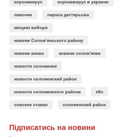
коронавирус
коронавирус в украине
лавочки
лариса дегтярьова
місцеві вибори
новини Солом’янського району
новини києва
новини солом’янки
новости соломенки
новости соломенский район
новости соломенского района
пбс
совские ставки
соломенский район
Підписатись на новини