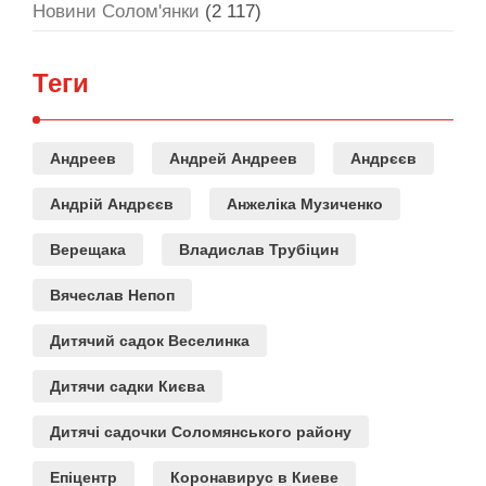
Новини Солом'янки
(2 117)
Теги
Андреев
Андрей Андреев
Андрєєв
Андрій Андрєєв
Анжеліка Музиченко
Верещака
Владислав Трубіцин
Вячеслав Непоп
Дитячий садок Веселинка
Дитячи садки Києва
Дитячі садочки Соломянського району
Епіцентр
Коронавирус в Киеве