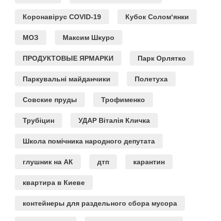
Коронавірус COVID-19
Кубок Солом‘янки
МОЗ
Максим Шкуро
ПРОДУКТОВЫЕ ЯРМАРКИ
Парк Орлятко
Паркувальні майданчики
Полетуха
Совские пруды
Трофименко
Трубіцин
УДАР Віталія Кличка
Школа помічника народного депутата
глушник на АК
дтп
карантин
квартира в Киеве
контейнеры для раздельного сбора мусора