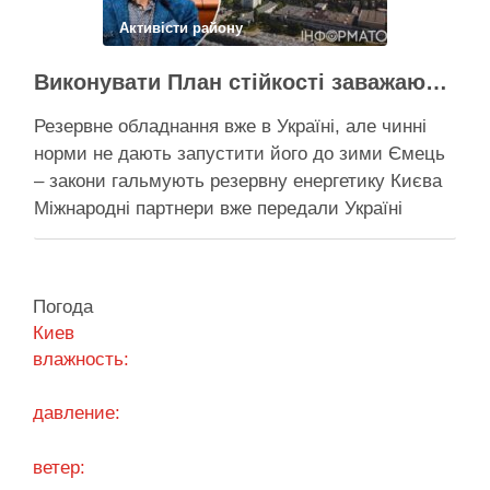
Активісти району
Виконувати План стійкості заважають законодавчі обмеження – депутат Київради
Резервне обладнання вже в Україні, але чинні
норми не дають запустити його до зими Ємець
– закони гальмують резервну енергетику Києва
Міжнародні партнери вже передали Україні
обладнання для резервного енергозабезпечення
Києва, однак ввести його в експлуатацію
заважають чинні законодавчі процедури. Про це
Погода
4 серпня заявив депутат Київської міської ради
Киев
від …
влажность:
Поділитися у соцмережах:
давление:
ветер: