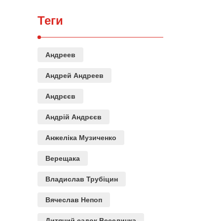
Теги
Андреев
Андрей Андреев
Андрєєв
Андрій Андрєєв
Анжеліка Музиченко
Верещака
Владислав Трубіцин
Вячеслав Непоп
Дитячий садок Веселинка