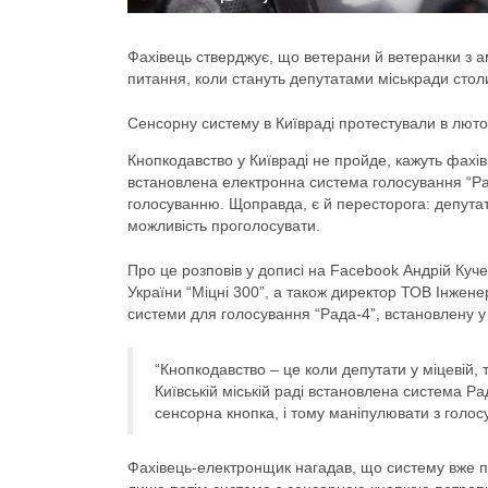
Фахівець стверджує, що ветерани й ветеранки з ам
питання, коли стануть депутатами міськради стол
Сенсорну систему в Київраді протестували в лют
Кнопкодавство у Київраді не пройде, кажуть фахів
встановлена електронна система голосування “Ра
голосуванню. Щоправда, є й пересторога: депутати
можливість проголосувати.
Про це розповів у дописі на Facebook Андрій Куче
України “Міцні 300”, а також директор ТОВ Інжене
системи для голосування “Рада-4”, встановлену у 
“Кнопкодавство – це коли депутати у міцевій, 
Київській міській раді встановлена система Ра
сенсорна кнопка, і тому маніпулювати з голо
Фахівець-електронщик нагадав, що систему вже пер