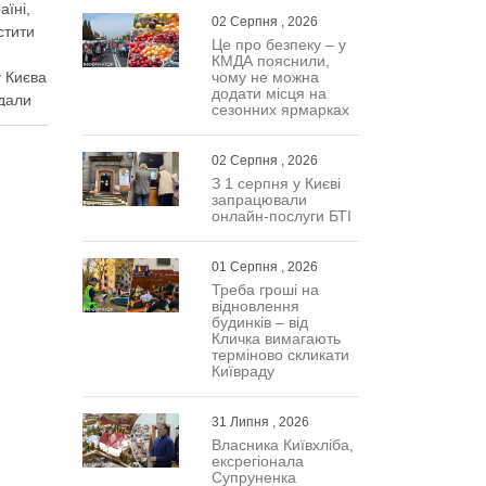
аїні,
02 Серпня , 2026
стити
Це про безпеку – у
КМДА пояснили,
 Києва
чому не можна
додати місця на
дали
сезонних ярмарках
ного
нак
02 Серпня , 2026
важають
З 1 серпня у Києві
Про це
запрацювали
кої
онлайн-послуги БТІ
01 Серпня , 2026
Треба гроші на
відновлення
будинків – від
Кличка вимагають
терміново скликати
Київраду
31 Липня , 2026
Власника Київхліба,
ексрегіонала
Супруненка