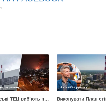
Я!
вісти району
Активісти району
Київські ТЕЦ виб’ють першим же обстрілом, План стійкості не спрацює – депутат Київради Ємець