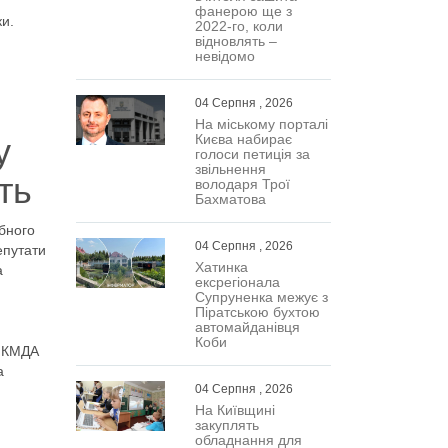
фанерою ще з
ки.
2022-го, коли
відновлять –
невідомо
04 Серпня , 2026
На міському порталі
у
Києва набирає
голоси петиція за
звільнення
ть
володаря Трої
Бахматова
бного
04 Серпня , 2026
епутати
Хатинка
а
ексрегіонала
Супруненка межує з
Піратською бухтою
автомайданівця
Коби
у КМДА
а
04 Серпня , 2026
На Київщині
закуплять
обладнання для