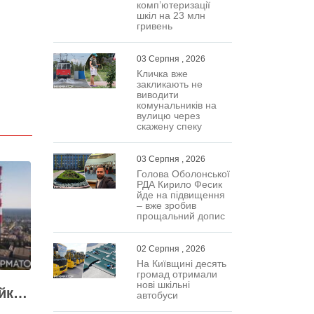
комп’ютеризації
шкіл на 23 млн
гривень
03 Серпня , 2026
Кличка вже
закликають не
виводити
комунальників на
вулицю через
скажену спеку
03 Серпня , 2026
Голова Оболонської
РДА Кирило Фесик
йде на підвищення
– вже зробив
прощальний допис
02 Серпня , 2026
На Київщині десять
громад отримали
нові шкільні
Виконувати План стійкості заважають законодавчі обмеження – депутат Київради
автобуси