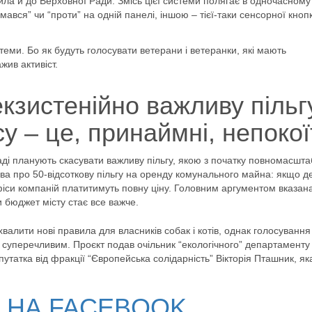
ла й до Верховної Ради. Змісь цієї системи полягає в одночасному
мався” чи “проти” на одній панелі, іншою – тієї-таки сенсорної кноп
теми. Бо як будуть голосувати ветерани і ветеранки, які мають
ажив активіст.
екзистенійно важливу пільг
су – це, принаймні, непокої
ді планують скасувати важливу пільгу, якою з початку повномасшта
ва про 50-відсоткову пільгу на оренду комунального майна: якщо д
фіси компаній платитимуть повну ціну. Головним аргументом вказан
 бюджет місту стає все важче.
алити нові правила для власників собак і котів, однак голосування
 суперечливим. Проєкт подав очільник “екологічного” департамент
утатка від фракції “Європейська солідарність” Вікторія Пташник, як
В НА FACEBOOK