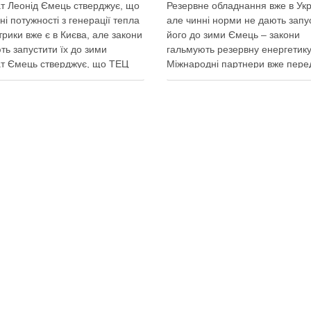
т Леонід Ємець стверджує, що
Резервне обладнання вже в Укр
ні потужності з генерації тепла
але чинні норми не дають запу
трики вже є в Києва, але закони
його до зими Ємець – закони
ть запустити їх до зими
гальмують резервну енергетику
т Ємець стверджує, що ТЕЦ
Міжнародні партнери вже пере
 бути знищені першим же
Україні обладнання для резерв
им ударом, тоді Києву
енергозабезпечення Києва, од
иться резервна генерація
ввести його в експлуатацію за
 але ввести її в експлуатацію
чинні законодавчі процедури. 
о не вийде …
4 серпня заявив депутат Київсь
міської ради від …
итися у соцмережах:
Поділитися у соцмережах: