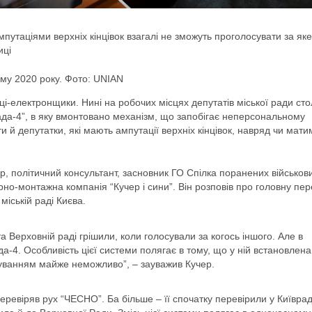
путаціями верхніх кінцівок взагалі не зможуть проголосувати за як
иці
ому 2020 року. Фото: UNIAN
ці-електронщики. Нині на робочих місцях депутатів міської ради сто
да-4”, в яку вмонтовано механізм, що запобігає неперсональному
 й депутатки, які мають ампутації верхніх кінцівок, навряд чи мати
р, політичний консультант, засновник ГО Спілка поранених військов
рно-монтажна компанія “Кучер і сини”. Він розповів про головну пер
міській раді Києва.
та Верховній раді грішили, коли голосували за когось іншого. Але в
да-4. Особливість цієї системи полягає в тому, що у ній встановлена
суванням майже неможливо”, – зауважив Кучер.
евіряв рух “ЧЕСНО”. Ба більше – її спочатку перевірили у Київраді