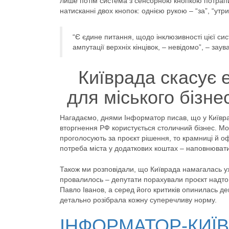
лише потім система з сенсорною кнопкою потрапи
натисканні двох кнопок: однією рукою – “за”, “утри
“Є єдине питання, щодо інклюзивності цієї сис
ампутації верхніх кінцівок, – невідомо”, – заув
Київрада скасує 
для міського бізне
Нагадаємо, днями Інформатор писав, що у Київра
вторгнення РФ користується столичний бізнес. Мо
проголосують за проєкт рішення, то крамниці й о
потреба міста у додаткових коштах – наповнювати
Також ми розповідали, що Київрада намагалась ухв
провалилось – депутати порахували проєкт надто
Павло Іванов, а серед його критиків опинилась деп
детально розібрала кожну суперечливу норму.
ІНФОРМАТОР-КИЇ