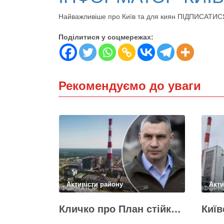
Найважливіше про Київ та для киян ПІДПИСАТИС
Поділитися у соцмережах:
Рекомендуємо до уваги
Активісти району
Акти
Кличко про План стійкості – ТЕЦ відновили вже на 65%, будується захист ІІ рівня