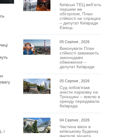
Київські ТЕЦ виб’ють
першим же
обстрілом, План
есь
стійкості не спрацює
– депутат Київради
Ємець
05 Серпня , 2026
лиці
Виконувати План
стійкості заважають
муть
законодавчі
обмеження –
депутат Київради
их
05 Серпня , 2026
евагу
Суд зобов’язав
знести парковку на
Троєщині – землю в
оренду передавала
Київрада
04 Серпня , 2026
Частина вікон в
, і
київському Будинку
вчителя зашита