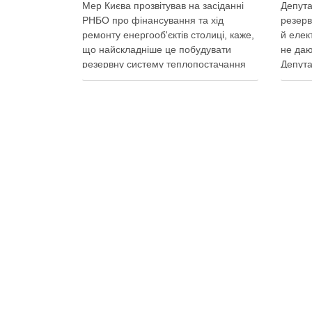
Мер Києва прозвітував на засіданні
Депута
РНБО про фінансування та хід
резерв
ремонту енергооб'єктів столиці, каже,
й елек
що найскладніше це побудувати
не даю
резервну систему теплопостачання
Депута
Кличко розповів про виконання Плану
можуть
стійкості Києва на засіданні РНБО Київ
ракетн
уже виконав ремонт пошкоджених
знадоб
енергооб’єктів на 65%, а на потреби
тепла,
Плану стійкості столиця залучила
швидк
понад 10 млрд грн, …
Поділ
Поділитися у соцмережах: