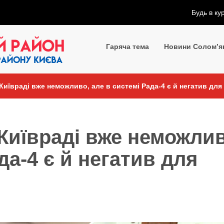
Будь в ку
Гаряча тема
Новини Солом’я
Київраді вже неможливо, але в системі Рада-4 є й негатив для
Київраді вже неможлив
да-4 є й негатив для