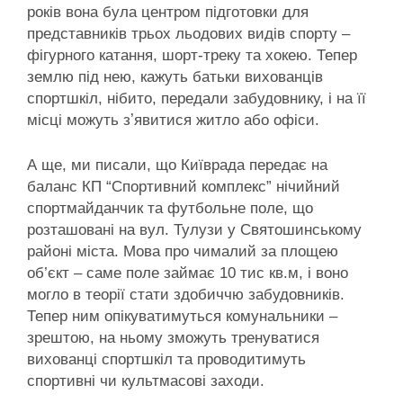
років вона була центром підготовки для
представників трьох льодових видів спорту –
фігурного катання, шорт-треку та хокею. Тепер
землю під нею, кажуть батьки вихованців
спортшкіл, нібито, передали забудовнику, і на її
місці можуть зʼявитися житло або офіси.
А ще, ми писали, що Київрада передає на
баланс КП “Спортивний комплекс” нічийний
спортмайданчик та футбольне поле, що
розташовані на вул. Тулузи у Святошинському
районі міста. Мова про чималий за площею
об’єкт – саме поле займає 10 тис кв.м, і воно
могло в теорії стати здобиччю забудовників.
Тепер ним опікуватимуться комунальники –
зрештою, на ньому зможуть тренуватися
вихованці спортшкіл та проводитимуть
спортивні чи культмасові заходи.