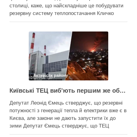
столиці, каже, що найскладніше це побудувати
резервну систему теплопостачання Кличко
розповів про виконання Плану стійкості Києва на
засіданні РНБО Київ уже виконав ремонт
пошкоджених енергооб’єктів на 65%, а на
потреби Плану стійкості столиця залучила
понад 10 млрд грн, …
Поділитися у соцмережах:
Активісти району
Київські ТЕЦ виб’ють першим же обстрілом, План стійкості не спрацює – депутат Київради Ємець
Депутат Леонід Ємець стверджує, що резервні
потужності з генерації тепла й електрики вже є в
Києва, але закони не дають запустити їх до
зими Депутат Ємець стверджує, що ТЕЦ
можуть бути знищені першим же ракетним