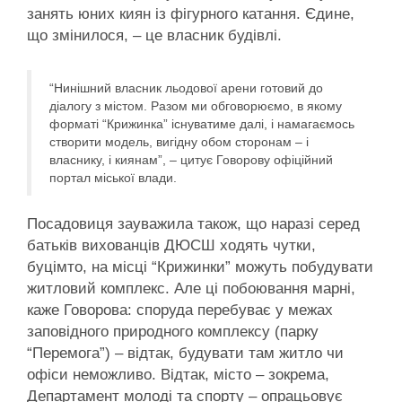
занять юних киян із фігурного катання. Єдине,
що змінилося, – це власник будівлі.
“Нинішний власник льодової арени готовий до
діалогу з містом. Разом ми обговорюємо, в якому
форматі “Крижинка” існуватиме далі, і намагаємось
створити модель, вигідну обом сторонам – і
власнику, і киянам”, – цитує Говорову офіційний
портал міської влади.
Посадовиця зауважила також, що наразі серед
батьків вихованців ДЮСШ ходять чутки,
буцімто, на місці “Крижинки” можуть побудувати
житловий комплекс. Але ці побоювання марні,
каже Говорова: споруда перебуває у межах
заповідного природного комплексу (парку
“Перемога”) – відтак, будувати там житло чи
офіси неможливо. Відтак, місто – зокрема,
Департамент молоді та спорту – опрацьовує