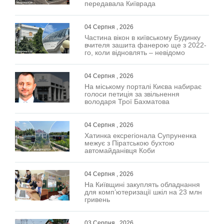
передавала Київрада
04 Серпня , 2026
Частина вікон в київському Будинку
вчителя зашита фанерою ще з 2022-
го, коли відновлять – невідомо
04 Серпня , 2026
На міському порталі Києва набирає
голоси петиція за звільнення
володаря Трої Бахматова
04 Серпня , 2026
Хатинка ексрегіонала Супруненка
межує з Піратською бухтою
автомайданівця Коби
04 Серпня , 2026
На Київщині закуплять обладнання
для комп’ютеризації шкіл на 23 млн
гривень
03 Серпня , 2026