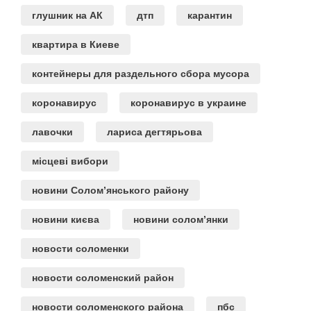
глушник на АК
дтп
карантин
квартира в Киеве
контейнеры для раздельного сбора мусора
коронавирус
коронавирус в украине
лавочки
лариса дегтярьова
місцеві вибори
новини Солом’янського району
новини києва
новини солом’янки
новости соломенки
новости соломенский район
новости соломенского района
пбс