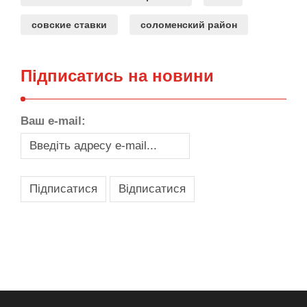
совские ставки
соломенский район
Підписатись на новини
Ваш e-mail:
,
,
,
,
масло texaco
масла и смазки
оборудование для провайдеров
телеком оборудование
запчасти для автобусов