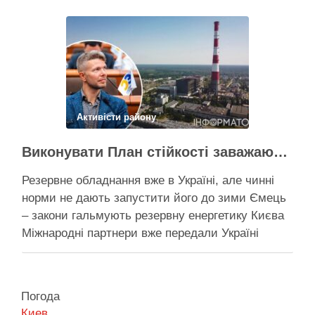
ударом, тоді Києву знадобиться резервна
генерація тепла, але ввести її в експлуатацію
швидко не вийде …
Поділитися у соцмережах:
Активісти району
Виконувати План стійкості заважають законодавчі обмеження – депутат Київради
Резервне обладнання вже в Україні, але чинні
норми не дають запустити його до зими Ємець
– закони гальмують резервну енергетику Києва
Міжнародні партнери вже передали Україні
обладнання для резервного енергозабезпечення
Києва, однак ввести його в експлуатацію
заважають чинні законодавчі процедури. Про це
Погода
4 серпня заявив депутат Київської міської ради
Киев