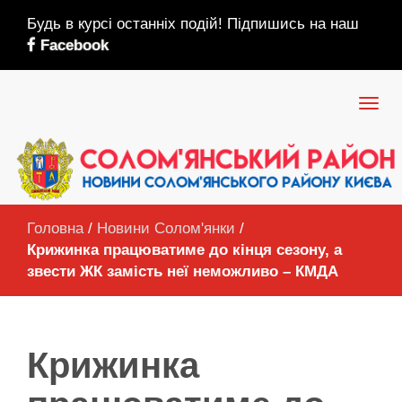
Будь в курсі останніх подій! Підпишись на наш
Facebook
Головна
/
Новини Солом'янки
/
Крижинка працюватиме до кінця сезону, а
звести ЖК замість неї неможливо – КМДА
Крижинка