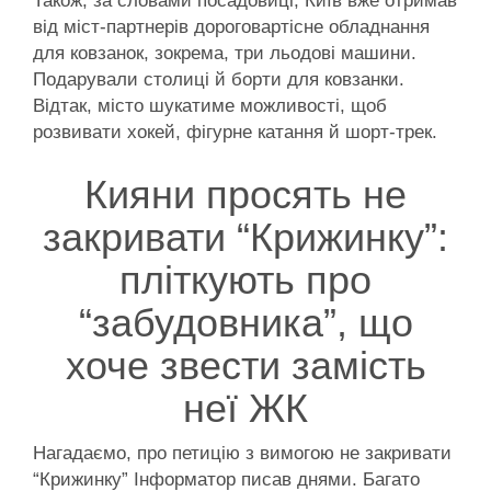
Також, за словами посадовиці, Київ вже отримав
від міст-партнерів дороговартісне обладнання
для ковзанок, зокрема, три льодові машини.
Подарували столиці й борти для ковзанки.
Відтак, місто шукатиме можливості, щоб
розвивати хокей, фігурне катання й шорт-трек.
Кияни просять не
закривати “Крижинку”:
пліткують про
“забудовника”, що
хоче звести замість
неї ЖК
Нагадаємо, про петицію з вимогою не закривати
“Крижинку” Інформатор писав днями. Багато