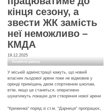
працюватиме до
кінця сезону, а
звести ЖК замість
неї неможливо –
КМДА
19.12.2025
Активісти району
У міській адміністрації кажуть, що новий
власник льодової арени поки не відмовив у
оренді приміщень двом спортивним школам,
втім, якщо це станеться, оперативно
шукатимуть локацію для створення нової арени
"Крижинка" поряд зі ст.м. "Дарниця" пропрацює,