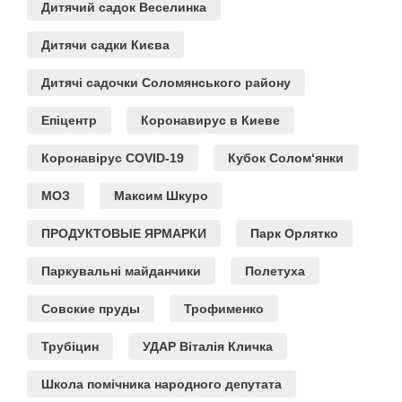
Дитячий садок Веселинка
Дитячи садки Києва
Дитячі садочки Соломянського району
Епіцентр
Коронавирус в Киеве
Коронавірус COVID-19
Кубок Солом‘янки
МОЗ
Максим Шкуро
ПРОДУКТОВЫЕ ЯРМАРКИ
Парк Орлятко
Паркувальні майданчики
Полетуха
Совские пруды
Трофименко
Трубіцин
УДАР Віталія Кличка
Школа помічника народного депутата