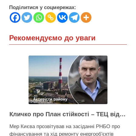
Поділитися у соцмережах:
Рекомендуємо до уваги
Активісти району
Кличко про План стійкості – ТЕЦ відновили вже на 65%, будується захист ІІ рівня
Мер Києва прозвітував на засіданні РНБО про
фінансування та хід ремонту енергооб'єктів