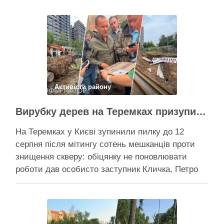
Активісти району
Вирубку дерев на Теремках призупинили після приїзду заступника Кличка – почався діалог
На Теремках у Києві зупинили пилку до 12
серпня після мітингу сотень мешканців проти
знищення скверу: обіцянку не поновлювати
роботи дав особисто заступник Кличка, Петро
Пантелеєв, що прибув налагодити комунікацію
Вирубку дерев на Теремках призупинили, втім,
чи вдасться зберегти ту частину озеленення,
що лишилася, – поки невідомо На Теремках у …