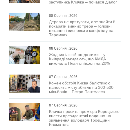
заступника Кличка – почався діалог
08 Серпня , 2026
Дерева не врятувати, але знайти й
покарати винних треба – головні
питання і висновки з конфлікту на
Теремках
08 Серпня , 2026
Жодних ілюзій щодо зими – у
Київраді закидають, що КМДА
виконала План стійкості на 20%
07 Серпня , 2026
Кожен обстріл Києва балістикою
наносить місту збитків на 300-500
мільйонів – Петро Пантелеєв
07 Серпня , 2026
Кличко просить прем’єра Корецького
внести президентові подання на
звільнення володаря Троєщини
Бахматова