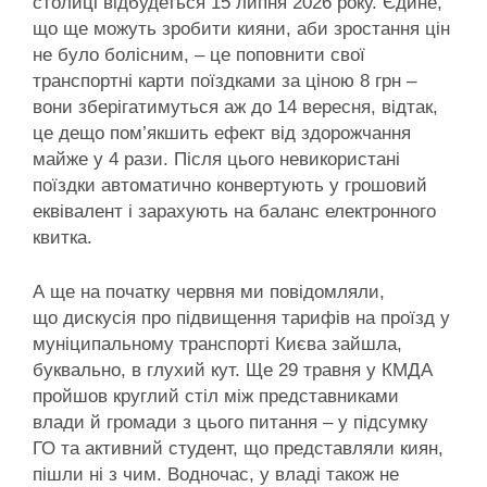
столиці відбудеться 15 липня 2026 року. Єдине,
що ще можуть зробити кияни, аби зростання цін
не було болісним, – це поповнити свої
транспортні карти поїздками за ціною 8 грн –
вони зберігатимуться аж до 14 вересня, відтак,
це дещо пом’якшить ефект від здорожчання
майже у 4 рази. Після цього невикористані
поїздки автоматично конвертують у грошовий
еквівалент і зарахують на баланс електронного
квитка.
А ще на початку червня ми повідомляли,
що дискусія про підвищення тарифів на проїзд у
муніципальному транспорті Києва зайшла,
буквально, в глухий кут. Ще 29 травня у КМДА
пройшов круглий стіл між представниками
влади й громади з цього питання – у підсумку
ГО та активний студент, що представляли киян,
пішли ні з чим. Водночас, у владі також не