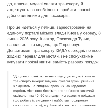
до, власне, моделі оплати транспорту й
акцентують на необхідності зробити проїзні
дійсно вигідними для пасажирів.
Про це йдеться у петиції, зареєстрованій на
єдиному порталі міської влади Києва у середу, 8
липня 2026 року. Її автор, Олександр Туник,
наполягає – та модель, що її пропонує
Департамент транспорту КМДА сьогодні, не несе
жодних переваг для містян, і не спонукатиме
купувати проїзні квитки замість разових поїздок.
“Доцільно повністю змінити підхід до моделі оплати
транспорту використовуючи сучасні зручні рішення
з акцентом на вигідних проїзних. За кордоном
вартість місячного безлімітного проїзного зазвичай
еквівалентна 40–60 стандартним разовим поїздкам
(що робить їх вигідними і найбільш поширеним
способом оплати), а у Києві абсолютно протилежна