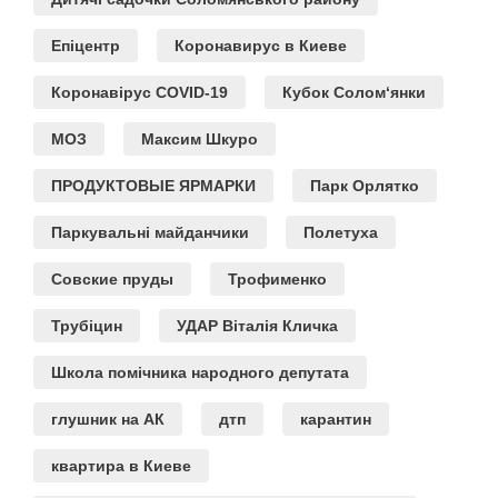
Епіцентр
Коронавирус в Киеве
Коронавірус COVID-19
Кубок Солом‘янки
МОЗ
Максим Шкуро
ПРОДУКТОВЫЕ ЯРМАРКИ
Парк Орлятко
Паркувальні майданчики
Полетуха
Совские пруды
Трофименко
Трубіцин
УДАР Віталія Кличка
Школа помічника народного депутата
глушник на АК
дтп
карантин
квартира в Киеве