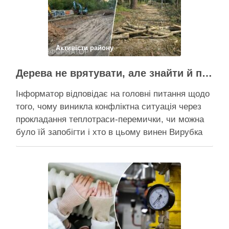
Поділитися у соцмережах:
Активісти району
Дерева не врятувати, але знайти й покарати винних треба – головні питання і висновки з конфлікту на Теремках
Інформатор відповідає на головні питання щодо
того, чому виникла конфліктна ситуація через
прокладання теплотраси-перемички, чи можна
було їй запобігти і хто в цьому винен Вирубка
дерев триває, почали й прокладати теплотрасу
– значить, процес вже не зупинити Зранку у
суботу, 8 серпня 2026 року, на Теремках у Києві
почалася вже …
Поділитися у соцмережах: