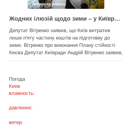
Активісти району
Жодних ілюзій щодо зими – у Київраді закидають, що КМДА виконала План стійкості на 20%
Депутат Вітренко заявив, що Київ витратив
лише п'яту частину коштів на підготовку до
зими. Вітренко про виконання Плану стійкості
Києва Депутат Київради Андрій Вітренко заявив,
що станом на 5 серпня столична влада
виконала План стійкості за видатками лише
трохи більше ніж на 20%. За його словами, до
Погода
старту опалювального сезону …
Киев
влажность:
Поділитися у соцмережах:
давление:
ветер: