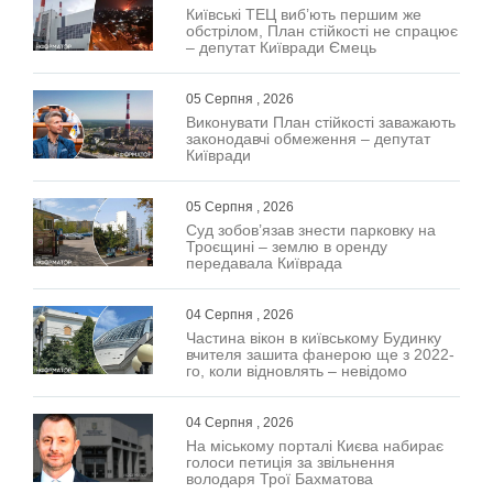
Київські ТЕЦ виб’ють першим же
обстрілом, План стійкості не спрацює
– депутат Київради Ємець
05 Серпня , 2026
Виконувати План стійкості заважають
законодавчі обмеження – депутат
Київради
05 Серпня , 2026
Суд зобов’язав знести парковку на
Троєщині – землю в оренду
передавала Київрада
04 Серпня , 2026
Частина вікон в київському Будинку
вчителя зашита фанерою ще з 2022-
го, коли відновлять – невідомо
04 Серпня , 2026
На міському порталі Києва набирає
голоси петиція за звільнення
володаря Трої Бахматова