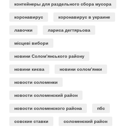
контейнеры для раздельного сбора мусора
коронавирус
коронавирус в украине
лавочки
лариса дегтярьова
місцеві вибори
новини Солом’янського району
новини києва
новини солом’янки
новости соломенки
новости соломенский район
новости соломенского района
пбс
совские ставки
соломенский район