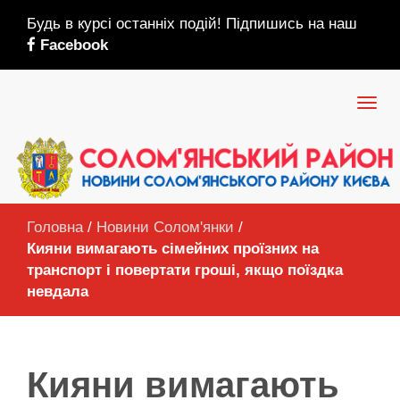
Будь в курсі останніх подій! Підпишись на наш
Facebook
Головна
/
Новини Солом'янки
/
Кияни вимагають сімейних проїзних на
транспорт і повертати гроші, якщо поїздка
невдала
Кияни вимагають