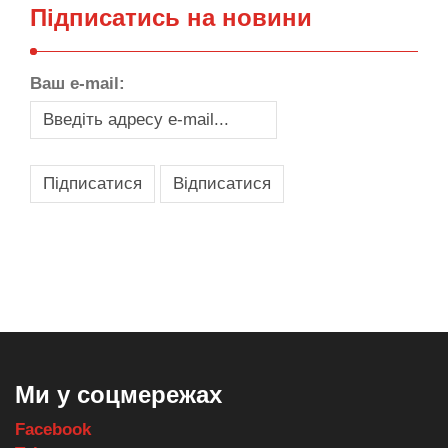
Підписатись на новини
Ваш e-mail:
,
,
,
,
масло texaco
масла и смазки
оборудование для провайдеров
телеком оборудование
запчасти для автобусов
Ми у соцмережах
Facebook