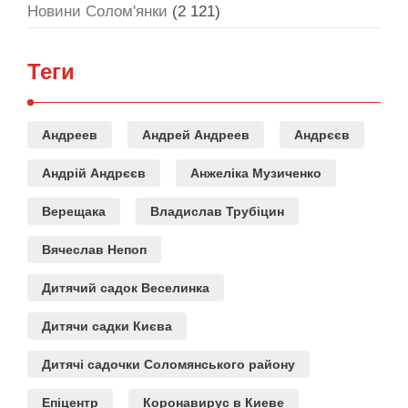
Новини Солом'янки
(2 121)
Теги
Андреев
Андрей Андреев
Андрєєв
Андрій Андрєєв
Анжеліка Музиченко
Верещака
Владислав Трубіцин
Вячеслав Непоп
Дитячий садок Веселинка
Дитячи садки Києва
Дитячі садочки Соломянського району
Епіцентр
Коронавирус в Киеве