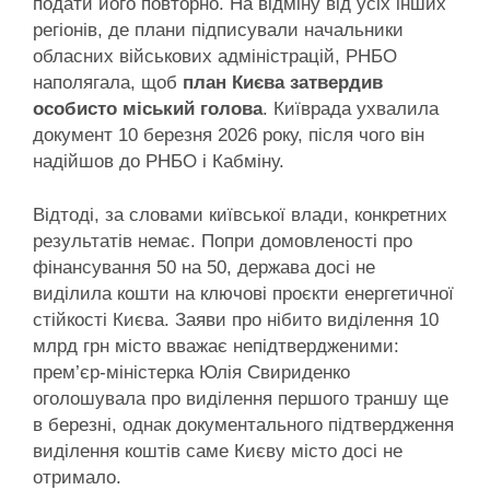
подати його повторно. На відміну від усіх інших
регіонів, де плани підписували начальники
обласних військових адміністрацій, РНБО
наполягала, щоб
план Києва затвердив
особисто міський голова
. Київрада ухвалила
документ 10 березня 2026 року, після чого він
надійшов до РНБО і Кабміну.
Відтоді, за словами київської влади, конкретних
результатів немає. Попри домовленості про
фінансування 50 на 50, держава досі не
виділила кошти на ключові проєкти енергетичної
стійкості Києва. Заяви про нібито виділення 10
млрд грн місто вважає непідтвердженими:
прем’єр-міністерка Юлія Свириденко
оголошувала про виділення першого траншу ще
в березні, однак документального підтвердження
виділення коштів саме Києву місто досі не
отримало.