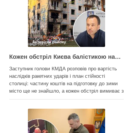
Активісти району
Кожен обстріл Києва балістикою наносить місту збитків на 300-500 мільйонів – Петро Пантелеєв
Заступник голови КМДА розповів про вартість
наслідків ракетних ударів і план стійкості
столиці: частину коштів на підготовку до зими
місто ще не знайшло, а кожен обстріл вимиває з
казни міста ще більше коштів Балістичний удар
по Києву коштує 300-500 млн, каже Пантелеєв –
при цьому деякі питання, як-от розселення
містян …