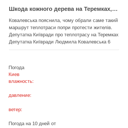
Поділитися у соцмережах:
Шкода кожного дерева на Теремках, але тепло мають подати в 400 будинків – депутатка Київради
Ковалевська пояснила, чому обрали саме такий
маршрут теплотраси попри протести жителів.
Депутатка Київради про теплотрасу на Теремках
Депутатка Київради Людмила Ковалевська 6
серпня прокоментувала конфлікт навколо
прокладання теплотраси біля ТРЦ “Республіка”
на Теремках, заявивши, що розуміє обурення
Погода
жителів через вирубку дерев, але наполягає на
Киев
необхідності забезпечити теплом понад 400
влажность:
будинків. …
давление:
Поділитися у соцмережах:
ветер:
Погода на 10 дней от