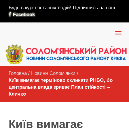
Будь в курсі останніх подій! Підпишись на наш
Facebook
Головна
/
Новини Солом'янки
/
Київ вимагає терміново скликати РНБО, бо
центральна влада зриває План стійкості –
Кличко
Київ вимагає