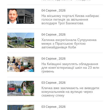
04 Серпня , 2026
На міському порталі Києва набирає
голоси петиція за звільнення
володаря Трої Бахматова
04 Серпня , 2026
Хатинка ексрегіонала Супруненка
межує з Піратською бухтою
автомайданівця Коби
04 Серпня , 2026
На Київщині закуплять обладнання
для комп’ютеризації шкіл на 23 млн
гривень
03 Серпня , 2026
Кличка вже закликають не виводити
комунальників на вулицю через
скажену спеку
03 Серпня , 2026