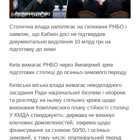
Активісти району
Столична влада наполягає на скликанні РНБО і
заявляє, що Кабмін досі не підтвердив
документально виділення 10 млрд грн на
підготовку до зими
Київ вимагає РНБО через ймовірний зрив
підготовки столиці до осінньо-зимового періоду
Київська міська влада вимагає невідкладного
засідання Ради національної безпеки і оборони
та розгляду на ньому спільних кроків щодо
виконання Комплексного плану стійкості столиці.
У КМДА стверджують: держава не виконує
ключових домовленостей, зокрема щодо
фінансування за схемою 50/50, і осінньо-
зимовий, у тому числі, опалювальний період