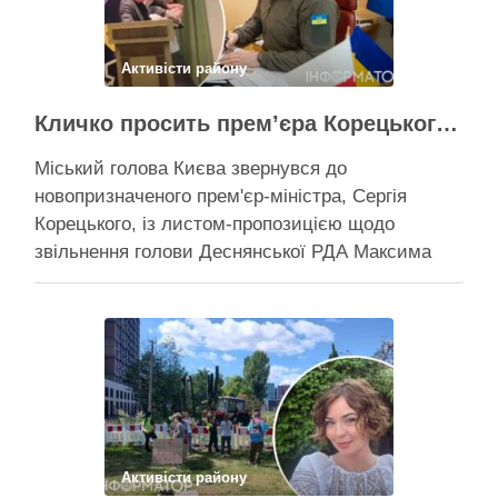
Поділитися у соцмережах:
Активісти району
Кличко просить прем’єра Корецького внести президентові подання на звільнення володаря Троєщини Бахматова
Міський голова Києва звернувся до
новопризначеного прем'єр-міністра, Сергія
Корецького, із листом-пропозицією щодо
звільнення голови Деснянської РДА Максима
Бахматова Кличко написав листа прем'єрові
Корецькому: просить розглянути можливість
подання президентові на Бахматова, що
образив його заступницю Анну Старостенко
Міський голова Києва звернувся до
новопризначеного прем’єр-міністра, Сергія
Корецького, із листом-пропозицією щодо
звільнення “володаря …
Активісти району