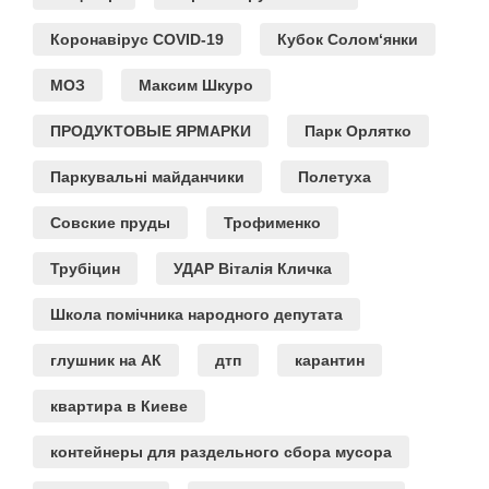
Коронавірус COVID-19
Кубок Солом‘янки
МОЗ
Максим Шкуро
ПРОДУКТОВЫЕ ЯРМАРКИ
Парк Орлятко
Паркувальні майданчики
Полетуха
Совские пруды
Трофименко
Трубіцин
УДАР Віталія Кличка
Школа помічника народного депутата
глушник на АК
дтп
карантин
квартира в Киеве
контейнеры для раздельного сбора мусора