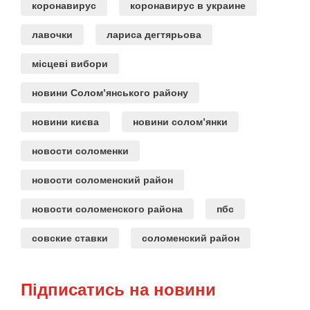
коронавирус
коронавирус в украине
лавочки
лариса дегтярьова
місцеві вибори
новини Солом’янського району
новини києва
новини солом’янки
новости соломенки
новости соломенский район
новости соломенского района
пбс
совские ставки
соломенский район
Підписатись на новини