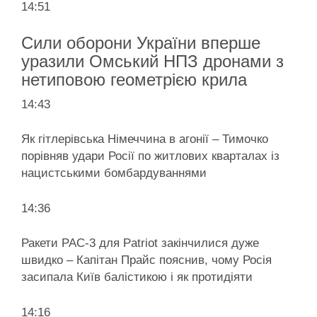
14:51
Сили оборони України вперше
уразили Омський НПЗ дронами з
нетиповою геометрією крила
14:43
Як гітлерівська Німеччина в агонії – Тимочко
порівняв удари Росії по житлових кварталах із
нацистськими бомбардуваннями
14:36
Ракети PAC-3 для Patriot закінчилися дуже
швидко – Капітан Прайс пояснив, чому Росія
засипала Київ балістикою і як протидіяти
14:16