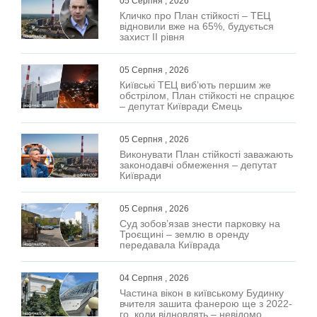
05 Серпня , 2026
Кличко про План стійкості – ТЕЦ
відновили вже на 65%, будується
захист ІІ рівня
05 Серпня , 2026
Київські ТЕЦ виб’ють першим же
обстрілом, План стійкості не спрацює
– депутат Київради Ємець
05 Серпня , 2026
Виконувати План стійкості заважають
законодавчі обмеження – депутат
Київради
05 Серпня , 2026
Суд зобов’язав знести парковку на
Троєщині – землю в оренду
передавала Київрада
04 Серпня , 2026
Частина вікон в київському Будинку
вчителя зашита фанерою ще з 2022-
го, коли відновлять – невідомо