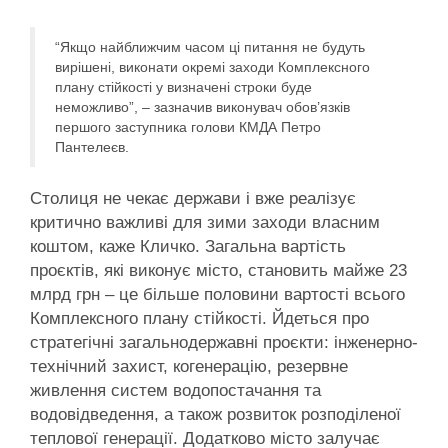
“Якщо найближчим часом ці питання не будуть
вирішені, виконати окремі заходи Комплексного
плану стійкості у визначені строки буде
неможливо”, – зазначив виконувач обов’язків
першого заступника голови КМДА Петро
Пантелеєв.
Столиця не чекає держави і вже реалізує
критично важливі для зими заходи власним
коштом, каже Кличко. Загальна вартість
проєктів, які виконує місто, становить майже 23
млрд грн – це більше половини вартості всього
Комплексного плану стійкості. Йдеться про
стратегічні загальнодержавні проєкти: інженерно-
технічний захист, когенерацію, резервне
живлення систем водопостачання та
водовідведення, а також розвиток розподіленої
теплової генерації. Додатково місто залучає