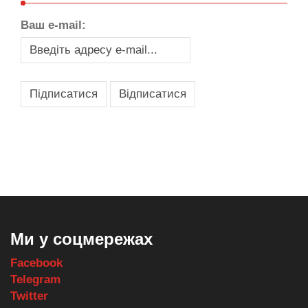
Ваш e-mail:
,
,
,
,
масло texaco
масла и смазки
оборудование для провайдеров
телеком оборудование
запчасти для автобусов
Ми у соцмережах
Facebook
Telegram
Twitter