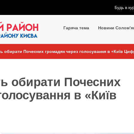
Будь в ку
Гаряча тема
Новини Солом’я
ь обирати Почесних громадян через голосування в «Київ Ци
ть обирати Почесних
голосування в «Київ