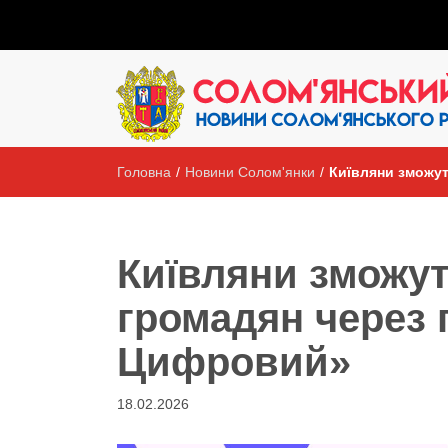
Головна
/
Новини Солом'янки
/
Київляни зможут
Київляни зможу
громадян через 
Цифровий»
18.02.2026