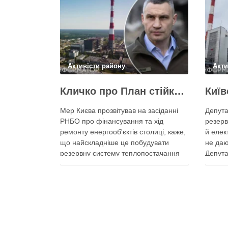
Активісти району
Акти
Кличко про План стійкості – ТЕЦ відновили вже на 65%, будується захист ІІ рівня
Мер Києва прозвітував на засіданні
Депута
РНБО про фінансування та хід
резерв
ремонту енергооб'єктів столиці, каже,
й елек
що найскладніше це побудувати
не даю
резервну систему теплопостачання
Депута
Кличко розповів про виконання Плану
можуть
стійкості Києва на засіданні РНБО Київ
ракетн
уже виконав ремонт пошкоджених
знадоб
енергооб’єктів на 65%, а на потреби
тепла,
Плану стійкості столиця залучила
швидк
понад 10 млрд грн, …