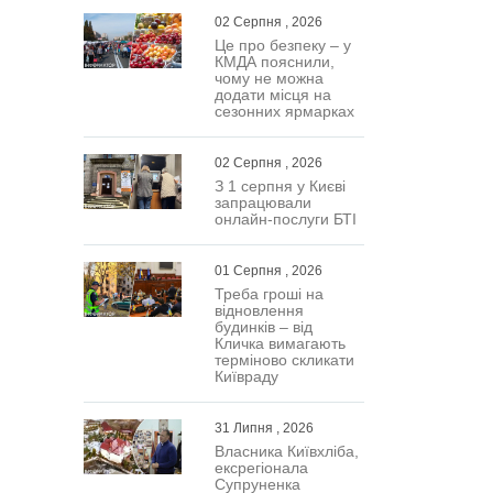
02 Серпня , 2026
Це про безпеку – у
КМДА пояснили,
чому не можна
додати місця на
сезонних ярмарках
02 Серпня , 2026
З 1 серпня у Києві
запрацювали
онлайн-послуги БТІ
01 Серпня , 2026
Треба гроші на
відновлення
будинків – від
Кличка вимагають
терміново скликати
Київраду
31 Липня , 2026
Власника Київхліба,
ексрегіонала
Супруненка