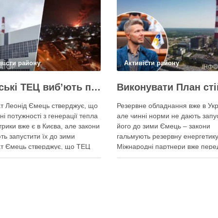
вісти району
Активісти району
Київські ТЕЦ виб’ють першим же обстрілом, План стійкості не спрацює – депутат Київради Ємець
т Леонід Ємець стверджує, що
Резервне обладнання вже в Укр
ні потужності з генерації тепла
але чинні норми не дають запу
трики вже є в Києва, але закони
його до зими Ємець – закони
ть запустити їх до зими
гальмують резервну енергетику
т Ємець стверджує, що ТЕЦ
Міжнародні партнери вже пере
 бути знищені першим же
Україні обладнання для резерв
им ударом, тоді Києву
енергозабезпечення Києва, од
иться резервна генерація
ввести його в експлуатацію за
 але ввести її в експлуатацію
чинні законодавчі процедури. 
о не вийде …
4 серпня заявив депутат Київсь
міської ради від …