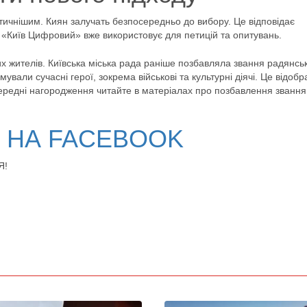
ичнішим. Киян залучать безпосередньо до вибору. Це відповідає
а «Київ Цифровий» вже використовує для петицій та опитувань.
их жителів. Київська міська рада раніше позбавляла звання радянсь
мували сучасні герої, зокрема військові та культурні діячі. Це відоб
передні нагородження читайте в матеріалах про позбавлення звання
В НА FACEBOOK
Я!