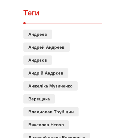
Теги
Андреев
Андрей Андреев
Андрєєв
Андрій Андрєєв
Анжеліка Музиченко
Верещака
Владислав Трубіцин
Вячеслав Непоп
Дитячий садок Веселинка