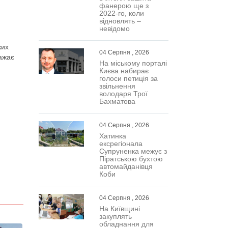
фанерою ще з
2022-го, коли
відновлять –
невідомо
ких
04 Серпня , 2026
ражає
На міському порталі
Києва набирає
голоси петиція за
звільнення
володаря Трої
Бахматова
04 Серпня , 2026
Хатинка
ексрегіонала
Супруненка межує з
Піратською бухтою
автомайданівця
Коби
04 Серпня , 2026
На Київщині
закуплять
обладнання для