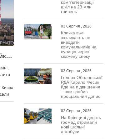
комп’ютеризації
шкіл на 23 млн
гривень
03 Серпня , 2026
Кличка вже
закликають не
виводити
комунальників на
вулицю через
Виконувати План стійкості заважають законодавчі обмеження – депутат Київради
скажену спеку
аїні,
03 Серпня , 2026
стити
Голова Оболонської
РДА Кирило Фесик
йде на підвищення
 Києва
– вже зробив
дали
прощальний допис
ного
нак
02 Серпня , 2026
важають
На Київщині десять
Про це
громад отримали
кої
нові шкільні
автобуси