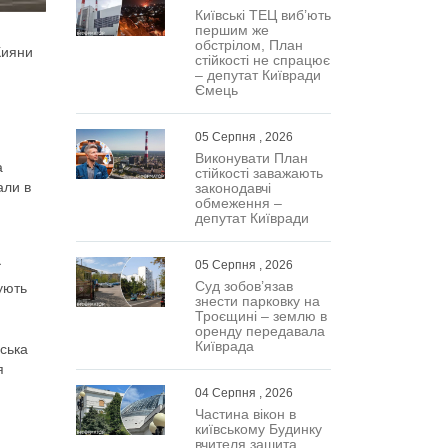
Київські ТЕЦ виб’ють
першим же
обстрілом, План
Кияни
стійкості не спрацює
– депутат Київради
Ємець
05 Серпня , 2026
Виконувати План
а
стійкості заважають
али в
законодавчі
обмеження –
депутат Київради
05 Серпня , 2026
ї
Суд зобов’язав
ують
знести парковку на
Троєщині – землю в
оренду передавала
Київрада
іська
я
04 Серпня , 2026
Частина вікон в
київському Будинку
вчителя зашита