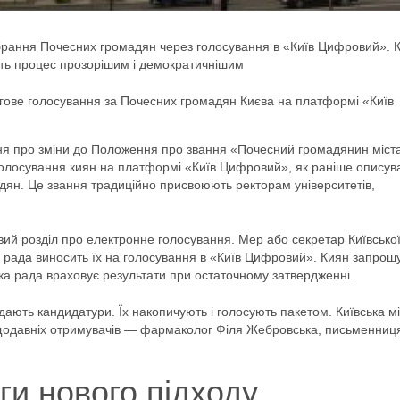
обрання Почесних громадян через голосування в «Київ Цифровий». 
ть процес прозорішим і демократичнішим
нгове голосування за Почесних громадян Києва на платформі «Київ
ння про зміни до Положення про звання «Почесний громадянин міст
олосування киян на платформі «Київ Цифровий», як раніше описув
дян. Це звання традиційно присвоюють ректорам університетів,
й розділ про електронне голосування. Мер або секретар Київсько
ка рада виносить їх на голосування в «Київ Цифровий». Киян запрош
ька рада враховує результати при остаточному затвердженні.
дають кандидатури. Їх накопичують і голосують пакетом. Київська м
ещодавніх отримувачів — фармаколог Філя Жебровська, письменниц
ги нового підходу