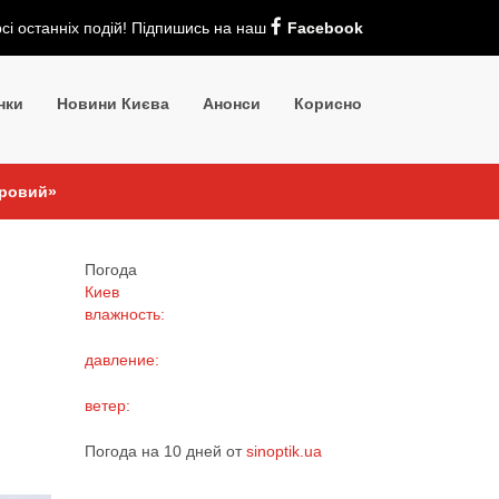
рсі останніх подій! Підпишись на наш
Facebook
нки
Новини Києва
Анонси
Корисно
фровий»
Погода
Киев
влажность:
давление:
ветер:
Погода на 10 дней от
sinoptik.ua