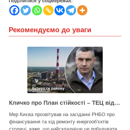
Поділитися у соцмережах:
Рекомендуємо до уваги
Активісти району
Кличко про План стійкості – ТЕЦ відновили вже на 65%, будується захист ІІ рівня
Мер Києва прозвітував на засіданні РНБО про
фінансування та хід ремонту енергооб'єктів
столиці, каже, що найскладніше це побудувати