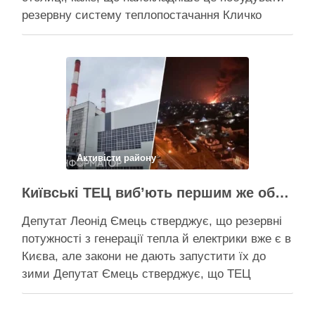
резервну систему теплопостачання Кличко
розповів про виконання Плану стійкості Києва на
засіданні РНБО Київ уже виконав ремонт
пошкоджених енергооб’єктів на 65%, а на
потреби Плану стійкості столиця залучила
понад 10 млрд грн, …
Поділитися у соцмережах:
Активісти району
Київські ТЕЦ виб’ють першим же обстрілом, План стійкості не спрацює – депутат Київради Ємець
Депутат Леонід Ємець стверджує, що резервні
потужності з генерації тепла й електрики вже є в
Києва, але закони не дають запустити їх до
зими Депутат Ємець стверджує, що ТЕЦ
можуть бути знищені першим же ракетним
ударом, тоді Києву знадобиться резервна