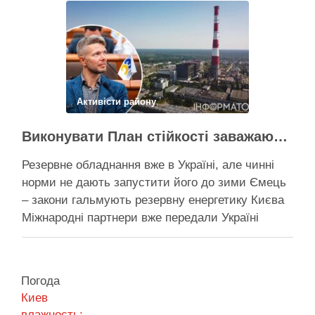
генерація тепла, але ввести її в експлуатацію
швидко не вийде …
Поділитися у соцмережах:
Активісти району
Виконувати План стійкості заважають законодавчі обмеження – депутат Київради
Резервне обладнання вже в Україні, але чинні
норми не дають запустити його до зими Ємець
– закони гальмують резервну енергетику Києва
Міжнародні партнери вже передали Україні
обладнання для резервного енергозабезпечення
Києва, однак ввести його в експлуатацію
заважають чинні законодавчі процедури. Про це
Погода
4 серпня заявив депутат Київської міської ради
Киев
від …
влажность: