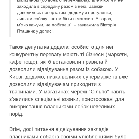
заходила в середину разом з нею. Завжди
доводилось повертатись додому з прогулянки,
лишати собаку і потім бігти в магазин. А зараз,
мʼяко кажучи, не побігаєш”, – зауважила Вікторія
Пташник у дописі.
Також депутатка додала: особисто для неї
конкурентну перевагу мають ті бізнеси (маркети,
кафе тощо), які б встановили правила й
дозволили відвідування разом із собакою. У
Києві, додамо, низка великих супермаркетів вже
дозволили відвідувачам приходити з
тваринами. У магазинах мережі “Сільпо” навіть
з’явилися спеціальні возики, пристосовані для
використання власниками собак невеликих
порід.
Втім, досі питання відвідування закладів
власниками собак із своїми улюбленцями було