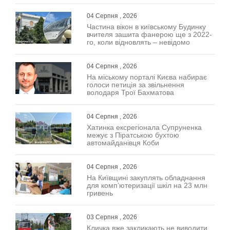
04 Серпня , 2026
Частина вікон в київському Будинку
вчителя зашита фанерою ще з 2022-
го, коли відновлять – невідомо
04 Серпня , 2026
На міському порталі Києва набирає
голоси петиція за звільнення
володаря Трої Бахматова
04 Серпня , 2026
Хатинка ексрегіонала Супруненка
межує з Піратською бухтою
автомайданівця Коби
04 Серпня , 2026
На Київщині закуплять обладнання
для комп’ютеризації шкіл на 23 млн
гривень
03 Серпня , 2026
Кличка вже закликають не виводити