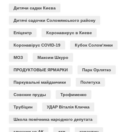
Дитячи садки Києва
Дитячі садочки Соломянського району
Епіцентр
Коронавирус в Киеве
Коронавірус COVID-19
Кубок Солом‘янки
МОЗ
Максим Шкуро
ПРОДУКТОВЫЕ ЯРМАРКИ
Парк Орлятко
Паркувальні майданчики
Полетуха
Совские пруды
Трофименко
Трубіцин
УДАР Віталія Кличка
Школа помічника народного депутата
глушник на АК
дтп
карантин