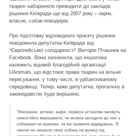
тварин забороняло приводити до закладів
рішення Київради ще від 2007 року – окрім,
власне, собак-поводирів.
Про підготовку відповідного проєкту рішення
повідомила депутатка Київради від
“Європейської солідарності” Вікторія Пташник на
Facebook. Вона зазначила, що ініціатива
належить відомій благодійній організації
UAnimals, що відстоює права тварин на вільне
пересування, у тому числі, в урбанізованому
середовищі. Тепер, каже депутатка, прогалину в
законодавстві буде вирішено.
“Магазини, аптеки, кафе, сервісні установи зможуть
самостійно вирішувати, чи можна заходити до них з
собаками чи кішками, та які правила відвідувань. Я
ніколи не лишала свою собаку на вулиці під
магазином (бо вона б переживала), але ніколи й не