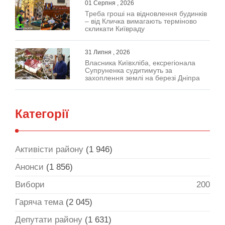
01 Серпня , 2026
Треба гроші на відновлення будинків
– від Кличка вимагають терміново
скликати Київраду
31 Липня , 2026
Власника Київхліба, ексрегіонала
Супруненка судитимуть за
захоплення землі на березі Дніпра
Категорії
Активісти району
(1 946)
Анонси
(1 856)
Вибори
200
Гаряча тема
(2 045)
Депутати району
(1 631)