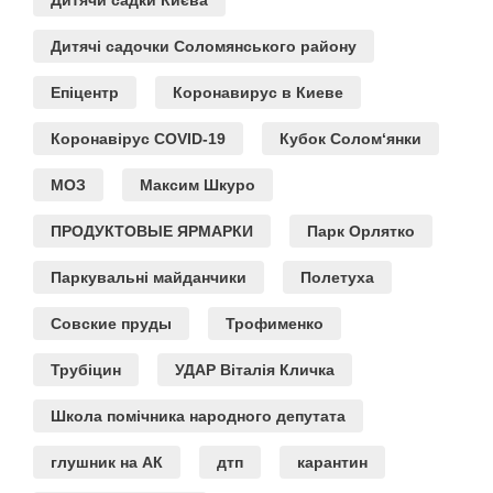
Дитячи садки Києва
Дитячі садочки Соломянського району
Епіцентр
Коронавирус в Киеве
Коронавірус COVID-19
Кубок Солом‘янки
МОЗ
Максим Шкуро
ПРОДУКТОВЫЕ ЯРМАРКИ
Парк Орлятко
Паркувальні майданчики
Полетуха
Совские пруды
Трофименко
Трубіцин
УДАР Віталія Кличка
Школа помічника народного депутата
глушник на АК
дтп
карантин