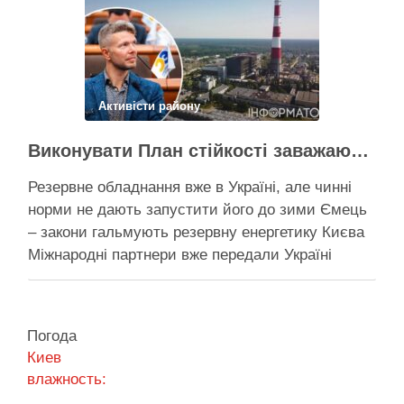
швидко не вийде …
Поділитися у соцмережах:
Активісти району
Виконувати План стійкості заважають законодавчі обмеження – депутат Київради
Резервне обладнання вже в Україні, але чинні
норми не дають запустити його до зими Ємець
– закони гальмують резервну енергетику Києва
Міжнародні партнери вже передали Україні
обладнання для резервного енергозабезпечення
Києва, однак ввести його в експлуатацію
заважають чинні законодавчі процедури. Про це
Погода
4 серпня заявив депутат Київської міської ради
Киев
від …
влажность: