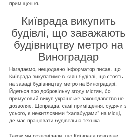
приміщення.
Київрада викупить
будівлі, що заважають
будівництву метро на
Виноградар
Нагадаємо, нещодавно Інформатор писав, що
Київрада викупатиме в киян будівлі, що стоять
на заваді будівництву метро на Виноградарі.
Йдеться про добровільну згоду містян, бо
примусовий викуп українське законодавство не
дозволяє. Щоправда, самі приміщення, судячи з
усього, є нежитловими “халабудами” на місці,
де має працювати будівельна техніка.
Також ми розповідали, що Київрада розгляне