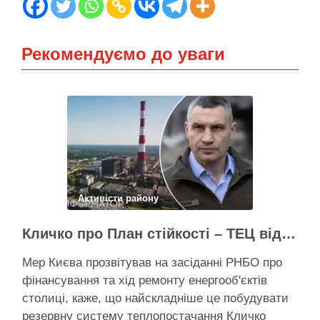
Рекомендуємо до уваги
Активісти району
Кличко про План стійкості – ТЕЦ відновили вже на 65%, будується захист ІІ рівня
Мер Києва прозвітував на засіданні РНБО про
фінансування та хід ремонту енергооб'єктів
столиці, каже, що найскладніше це побудувати
резервну систему теплопостачання Кличко