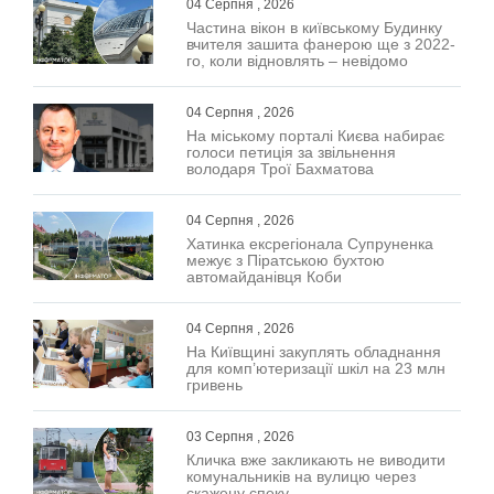
04 Серпня , 2026
Частина вікон в київському Будинку
вчителя зашита фанерою ще з 2022-
го, коли відновлять – невідомо
04 Серпня , 2026
На міському порталі Києва набирає
голоси петиція за звільнення
володаря Трої Бахматова
04 Серпня , 2026
Хатинка ексрегіонала Супруненка
межує з Піратською бухтою
автомайданівця Коби
04 Серпня , 2026
На Київщині закуплять обладнання
для комп’ютеризації шкіл на 23 млн
гривень
03 Серпня , 2026
Кличка вже закликають не виводити
комунальників на вулицю через
скажену спеку