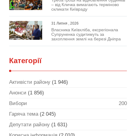
Треба гроші на відновлення будинків
– від Кличка вимагають терміново
скликати Київраду
31 Липня , 2026
Власника Київхліба, ексрегіонала
Супруненка судитимуть за
захоплення землі на березі Дніпра
Категорії
Активісти району
(1 946)
Анонси
(1 856)
Вибори
200
Гаряча тема
(2 045)
Депутати району
(1 631)
Корисна інформація
(2 010)