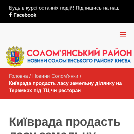
Будь в курсі останніх подій! Підпишись на наш
Facebook
Головна
/
Новини Солом'янки
/
Київрада продасть ласу земельну ділянку на
Теремках під ТЦ чи ресторан
Київрада продасть