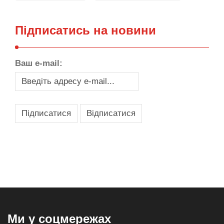
Підписатись на новини
Ваш e-mail:
,
,
,
,
масло texaco
масла и смазки
оборудование для провайдеров
телеком оборудование
запчасти для автобусов
Ми у соцмережах