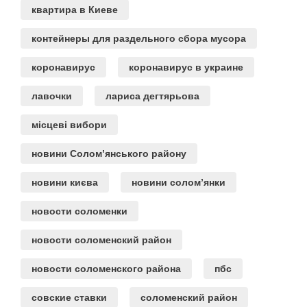
квартира в Киеве
контейнеры для раздельного сбора мусора
коронавирус
коронавирус в украине
лавочки
лариса дегтярьова
місцеві вибори
новини Солом’янського району
новини києва
новини солом’янки
новости соломенки
новости соломенский район
новости соломенского района
пбс
совские ставки
соломенский район