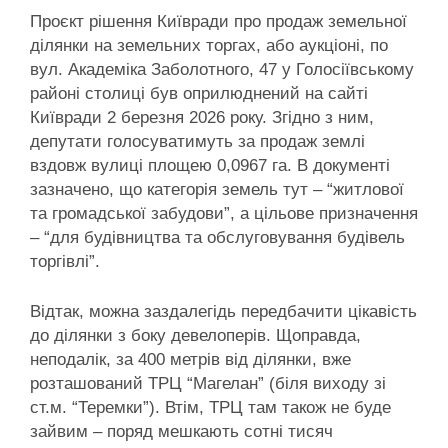
Проєкт рішення Київради про продаж земельної
ділянки на земельних торгах, або аукціоні, по
вул. Академіка Заболотного, 47 у Голосіївському
районі столиці був оприлюднений на сайті
Київради 2 березня 2026 року. Згідно з ним,
депутати голосуватимуть за продаж землі
вздовж вулиці площею 0,0967 га. В документі
зазначено, що категорія земель тут – “житлової
та громадської забудови”, а цільове призначення
– “для будівництва та обслуговування будівель
торгівлі”.
Відтак, можна заздалегідь передбачити цікавість
до ділянки з боку девелоперів. Щоправда,
неподалік, за 400 метрів від ділянки, вже
розташований ТРЦ “Магелан” (біля виходу зі
ст.м. “Теремки”). Втім, ТРЦ там також не буде
зайвим – поряд мешкають сотні тисяч