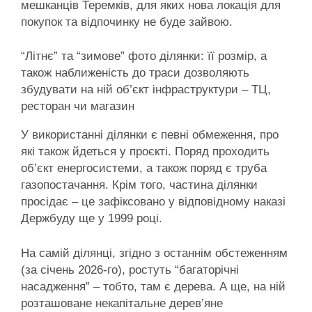
мешканців Теремків, для яких нова локація для
покупок та відпочинку не буде зайвою.
“Літнє” та “зимове” фото ділянки: її розмір, а
також наближеність до траси дозволяють
збудувати на ній об’єкт інфраструктури – ТЦ,
ресторан чи магазин
У використанні ділянки є певні обмеження, про
які також йдеться у проєкті. Поряд проходить
об’єкт енергосистеми, а також поряд є труба
газопостачання. Крім того, частина ділянки
просідає – це зафіксовано у відповідному наказі
Держбуду ще у 1999 році.
На самій ділянці, згідно з останнім обстеженням
(за січень 2026-го), ростуть “багаторічні
насадження” – тобто, там є дерева. А ще, на ній
розташоване некапітальне дерев’яне