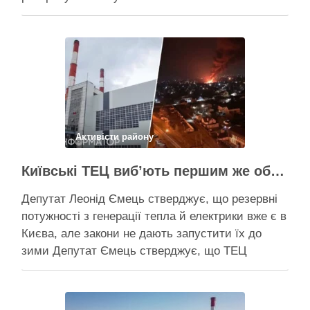
розповів про виконання Плану стійкості Києва на
засіданні РНБО Київ уже виконав ремонт
пошкоджених енергооб’єктів на 65%, а на
потреби Плану стійкості столиця залучила
понад 10 млрд грн, …
Поділитися у соцмережах:
Активісти району
Київські ТЕЦ виб’ють першим же обстрілом, План стійкості не спрацює – депутат Київради Ємець
Депутат Леонід Ємець стверджує, що резервні
потужності з генерації тепла й електрики вже є в
Києва, але закони не дають запустити їх до
зими Депутат Ємець стверджує, що ТЕЦ
можуть бути знищені першим же ракетним
ударом, тоді Києву знадобиться резервна
генерація тепла, але ввести її в експлуатацію