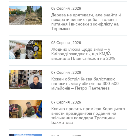
08 Серпня , 2026
Дерева не врятувати, але знайти й
покарати винних треба – головні
питання і висновки з конфлікту на
Теремках
08 Серпня , 2026
Жодних ілюзій щодо зими – у
Київраді закидають, що КМДА
виконала План стійкості на 20%
07 Серпня , 2026
Кожен обстріл Києва балістикою
наносить місту збитків на 300-500
мільйонів – Петро Пантелеєв
07 Серпня , 2026
Кличко просить прем’єра Корецького
внести президентові подання на
звільнення володаря Троєщини
Бахматова