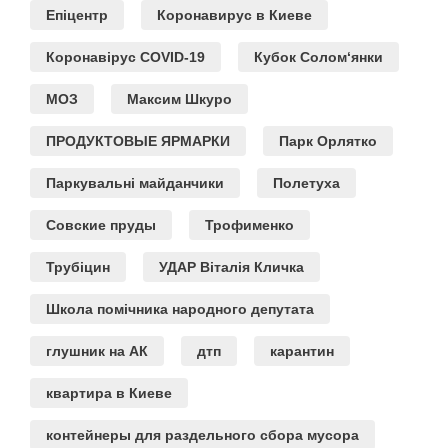
Епіцентр
Коронавирус в Киеве
Коронавірус COVID-19
Кубок Солом‘янки
МОЗ
Максим Шкуро
ПРОДУКТОВЫЕ ЯРМАРКИ
Парк Орлятко
Паркувальні майданчики
Полетуха
Совские пруды
Трофименко
Трубіцин
УДАР Віталія Кличка
Школа помічника народного депутата
глушник на АК
дтп
карантин
квартира в Киеве
контейнеры для раздельного сбора мусора