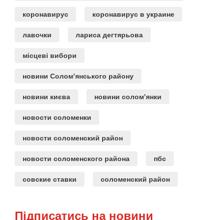
коронавирус
коронавирус в украине
лавочки
лариса дегтярьова
місцеві вибори
новини Солом’янського району
новини києва
новини солом’янки
новости соломенки
новости соломенский район
новости соломенского района
пбс
совские ставки
соломенский район
Підписатись на новини