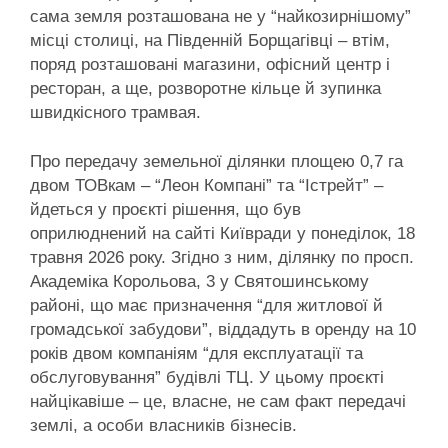
сама земля розташована не у “найкозирнішому”
місці столиці, на Південній Борщагівці – втім,
поряд розташовані магазини, офісний центр і
ресторан, а ще, розворотне кільце й зупинка
швидкісного трамвая.
Про передачу земельної ділянки площею 0,7 га
двом ТОВкам – “Леон Компані” та “Істрейт” –
йдеться у проєкті рішення, що був
оприлюднений на сайті Київради у понеділок, 18
травня 2026 року. Згідно з ним, ділянку по просп.
Академіка Корольова, 3 у Святошинському
районі, що має призначення “для житлової й
громадської забудови”, віддадуть в оренду на 10
років двом компаніям “для експлуатації та
обслуговування” будівлі ТЦ. У цьому проєкті
найцікавіше – це, власне, не сам факт передачі
землі, а особи власників бізнесів.