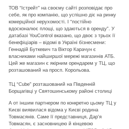
ТОВ “Істрейт” на своєму сайті розповідає про
себе, як про компанію, що успішно діє на ринку
комерційної нерухомості. І “постійно
вдосконалює площі, що здаються в оренду”. У
датабазі YouControl вказано, що двоє з трьох її
бенефіціарів – відомі в Україні бізнесмени:
Геннадій Буткевич та Віктор Карачун є
власниками найширшої мережі магазинів АТБ.
Цей же магазин є якірним орендарем у ТЦ, що
розташований на просп. Корольова.
ТЦ “Cube” розташований на Південній
Борщагівці у Святошинському районі столиці
А от іншим партнером по конкретно цьому ТЦ у
Києві виявилася відома у Києві родина
Товмасянів. Саме її представниця, Дар’я
Товмасян, є засновницею й кінцевою