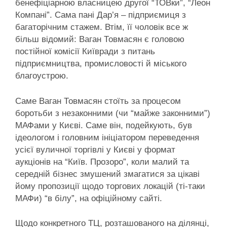
бенефіціарною власницею другої “ТОВки”, “Леон
Компані”. Сама пані Дар’я – підприємиця з
багаторічним стажем. Втім, її чоловік все ж
більш відомий: Ваган Товмасян є головою
постійної комісії Київради з питань
підприємництва, промисловості й міського
благоустрою.
Саме Ваган Товмасян стоїть за процесом
боротьби з незаконними (чи “майже законними”)
МАФами у Києві. Саме він, подейкують, був
ідеологом і головним ініціатором переведення
усієї вуличної торгівлі у Києві у формат
аукціонів на “Київ. Прозоро”, коли малий та
середній бізнес змушений змагатися за цікаві
йому пропозиції щодо торгових локацій (ті-таки
МАФи) “в білу”, на офіційному сайті.
Щодо конкретного ТЦ, розташованого на ділянці,