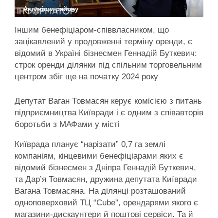
Активісти району
Іншим бенефіціаром-співвласником, що
зацікавлений у продовженні терміну оренди, є
відомий в Україні бізнесмен Геннадій Буткевич:
строк оренди ділянки під спільним торговельним
центром збіг ще на початку 2024 року
Депутат Ваган Товмасян керує комісією з питань
підприємництва Київради і є одним з співавторів
боротьби з МАФами у місті
Київрада планує “нарізати” 0,7 га землі
компаніям, кінцевими бенефіціарами яких є
відомий бізнесмен з Дніпра Геннадій Буткевич,
та Дар’я Товмасян, дружина депутата Київради
Вагана Товмасяна. На ділянці розташований
одноповерховий ТЦ “Cube”, орендарями якого є
магазини-дискаунтери й поштові сервіси. Та й