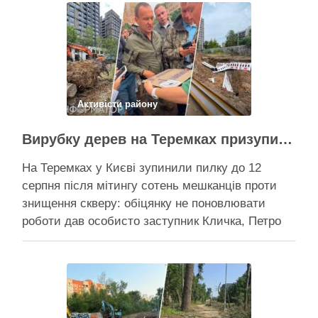
Активісти району
Вирубку дерев на Теремках призупинили після приїзду заступника Кличка – почався діалог
На Теремках у Києві зупинили пилку до 12
серпня після мітингу сотень мешканців проти
знищення скверу: обіцянку не поновлювати
роботи дав особисто заступник Кличка, Петро
Пантелеєв, що прибув налагодити комунікацію
Вирубку дерев на Теремках призупинили, втім,
чи вдасться зберегти ту частину озеленення,
що лишилася, – поки невідомо На Теремках у …