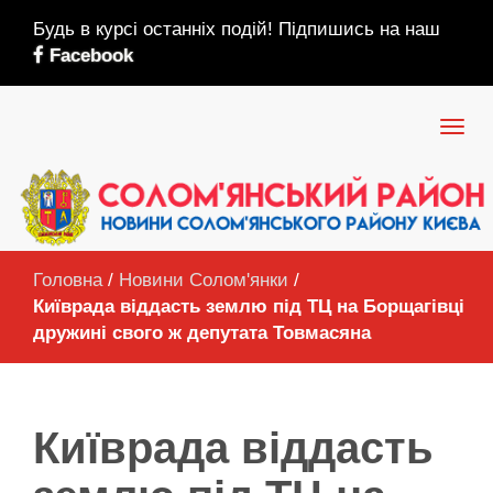
Будь в курсі останніх подій! Підпишись на наш
Facebook
Головна
/
Новини Солом'янки
/
Київрада віддасть землю під ТЦ на Борщагівці
дружині свого ж депутата Товмасяна
Київрада віддасть