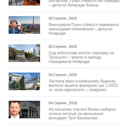
обстрілом, План стійкості не спрацює
– депутат Київради Ємець
05 Серпня , 2026
Виконувати План стійкості заважають
законодавчі обмеження – депутат
Київради
05 Серпня , 2026
Суд зобов’язав знести парковку на
Троєщині – землю в оренду
передавала Київрада
04 Серпня , 2026
Частина вікон в київському Будинку
вчителя зашита фанерою ще з 2022-
го, коли відновлять – невідомо
04 Серпня , 2026
На міському порталі Києва набирає
голоси петиція за звільнення
володаря Трої Бахматова