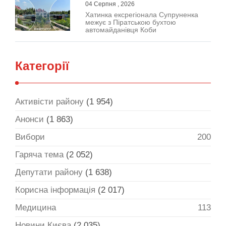
04 Серпня , 2026
Хатинка ексрегіонала Супруненка
межує з Піратською бухтою
автомайданівця Коби
Категорії
Активісти району
(1 954)
Анонси
(1 863)
Вибори
200
Гаряча тема
(2 052)
Депутати району
(1 638)
Корисна інформація
(2 017)
Медицина
113
Новини Києва
(2 035)