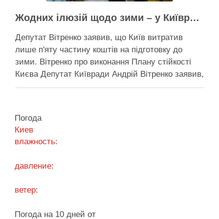
Жодних ілюзій щодо зими – у Київраді закидають, що КМДА виконала План стійкості на 20%
Депутат Вітренко заявив, що Київ витратив
лише п'яту частину коштів на підготовку до
зими. Вітренко про виконання Плану стійкості
Києва Депутат Київради Андрій Вітренко заявив,
що станом на 5 серпня столична влада
виконала План стійкості за видатками лише
трохи більше ніж на 20%. За його словами, до
Погода
старту опалювального сезону …
Киев
влажность:
Поділитися у соцмережах:
давление:
ветер:
Погода на 10 дней от