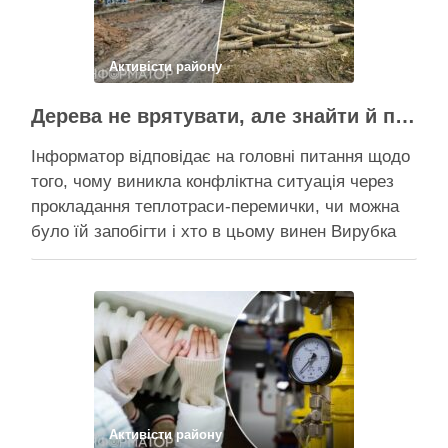
Поділитися у соцмережах:
Активісти району
Дерева не врятувати, але знайти й покарати винних треба – головні питання і висновки з конфлікту на Теремках
Інформатор відповідає на головні питання щодо
того, чому виникла конфліктна ситуація через
прокладання теплотраси-перемички, чи можна
було їй запобігти і хто в цьому винен Вирубка
дерев триває, почали й прокладати теплотрасу
– значить, процес вже не зупинити Зранку у
суботу, 8 серпня 2026 року, на Теремках у Києві
почалася вже …
Поділитися у соцмережах:
Активісти району