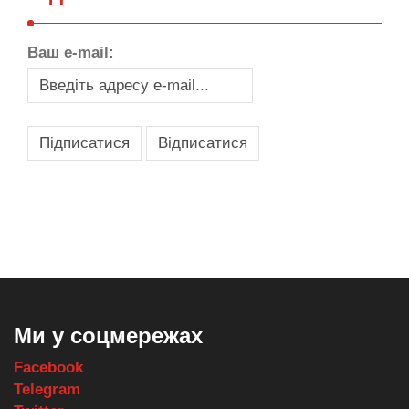
Ваш e-mail:
,
,
,
,
масло texaco
масла и смазки
оборудование для провайдеров
телеком оборудование
запчасти для автобусов
Ми у соцмережах
Facebook
Telegram