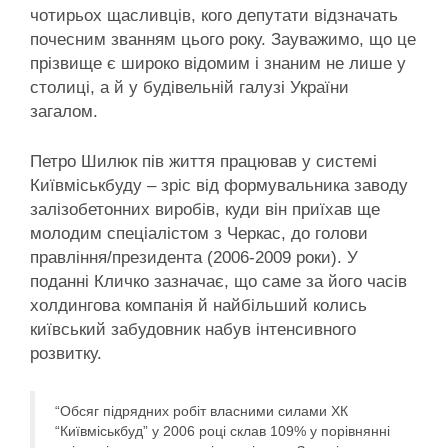
чотирьох щасливців, кого депутати відзначать
почесним званням цього року. Зауважимо, що це
прізвище є широко відомим і знаним не лише у
столиці, а й у будівельній галузі України
загалом.
Петро Шилюк пів життя працював у системі
Київміськбуду – зріс від формувальника заводу
залізобетонних виробів, куди він приїхав ще
молодим спеціалістом з Черкас, до голови
правління/президента (2006-2009 роки). У
поданні Кличко зазначає, що саме за його часів
холдингова компанія й найбільший колись
київський забудовник набув інтенсивного
розвитку.
“Обсяг підрядних робіт власними силами ХК
“Київміськбуд” у 2006 році склав 109% у порівнянні