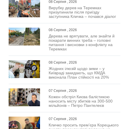
08 Серпня , 2026
Вирубку дерев на Теремках
призупинили після приїзду
заступника Кличка – почався діалог
08 Серпня , 2026
Дерева не врятувати, але знайти й
покарати винних треба – головні
питання і висновки з конфлікту на
Теремках
08 Серпня , 2026
Жодних ілюзій щодо зими – у
Київраді закидають, що КМДА
виконала План стійкості на 20%
07 Серпня , 2026
Кожен обстріл Києва балістикою
наносить місту збитків на 300-500
мільйонів – Петро Пантелеєв
07 Серпня , 2026
Кличко просить прем’єра Корецького