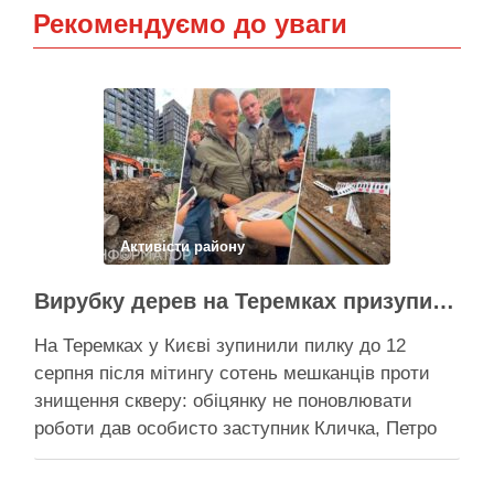
Рекомендуємо до уваги
Активісти району
Вирубку дерев на Теремках призупинили після приїзду заступника Кличка – почався діалог
На Теремках у Києві зупинили пилку до 12
серпня після мітингу сотень мешканців проти
знищення скверу: обіцянку не поновлювати
роботи дав особисто заступник Кличка, Петро
Пантелеєв, що прибув налагодити комунікацію
Вирубку дерев на Теремках призупинили, втім,