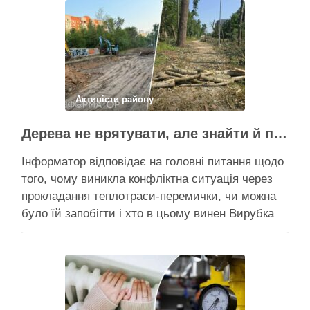
чи вдасться зберегти ту частину озеленення,
що лишилася, – поки невідомо На Теремках у …
Поділитися у соцмережах:
Активісти району
Дерева не врятувати, але знайти й покарати винних треба – головні питання і висновки з конфлікту на Теремках
Інформатор відповідає на головні питання щодо
того, чому виникла конфліктна ситуація через
прокладання теплотраси-перемички, чи можна
було їй запобігти і хто в цьому винен Вирубка
дерев триває, почали й прокладати теплотрасу
– значить, процес вже не зупинити Зранку у
суботу, 8 серпня 2026 року, на Теремках у Києві
почалася вже …