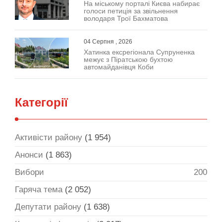
На міському порталі Києва набирає
голоси петиція за звільнення
володаря Трої Бахматова
04 Серпня , 2026
Хатинка ексрегіонала Супруненка
межує з Піратською бухтою
автомайданівця Коби
Категорії
Активісти району
(1 954)
Анонси
(1 863)
Вибори
200
Гаряча тема
(2 052)
Депутати району
(1 638)