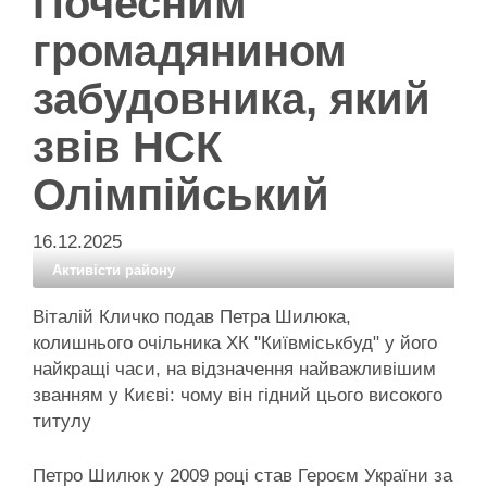
Почесним
громадянином
забудовника, який
звів НСК
Олімпійський
16.12.2025
Активісти району
Віталій Кличко подав Петра Шилюка,
колишнього очільника ХК "Київміськбуд" у його
найкращі часи, на відзначення найважливішим
званням у Києві: чому він гідний цього високого
титулу
Петро Шилюк у 2009 році став Героєм України за