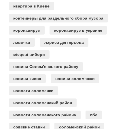
квартира в Киеве
контейнеры для раздельного сбора мусора
коронавирус
коронавирус в украине
лавочки
лариса дегтярьова
місцеві вибори
новини Солом’янського району
новини києва
новини солом’янки
новости соломенки
новости соломенский район
новости соломенского района
пбс
совские ставки
соломенский район