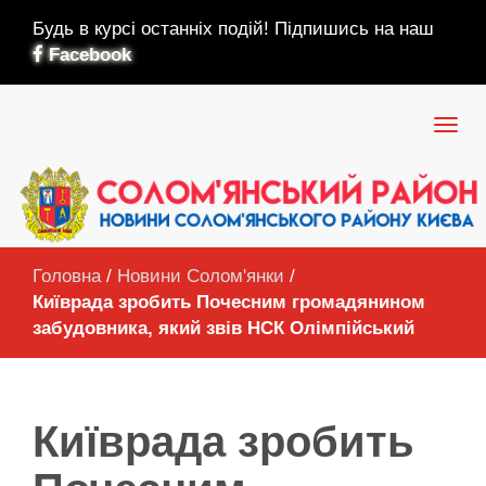
Будь в курсі останніх подій! Підпишись на наш
Facebook
Головна
/
Новини Солом'янки
/
Київрада зробить Почесним громадянином
забудовника, який звів НСК Олімпійський
Київрада зробить