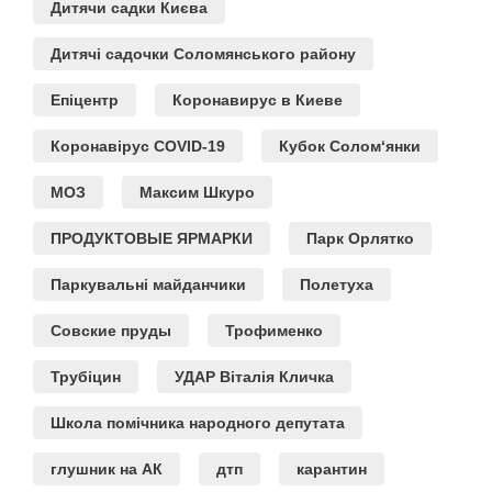
Дитячи садки Києва
Дитячі садочки Соломянського району
Епіцентр
Коронавирус в Киеве
Коронавірус COVID-19
Кубок Солом‘янки
МОЗ
Максим Шкуро
ПРОДУКТОВЫЕ ЯРМАРКИ
Парк Орлятко
Паркувальні майданчики
Полетуха
Совские пруды
Трофименко
Трубіцин
УДАР Віталія Кличка
Школа помічника народного депутата
глушник на АК
дтп
карантин