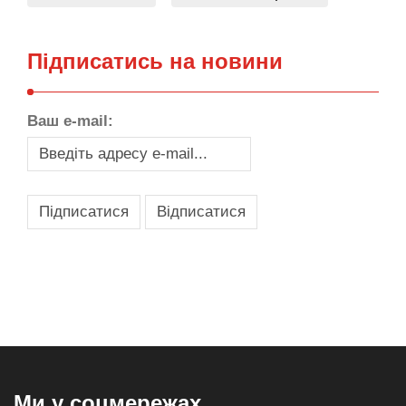
Підписатись на новини
Ваш e-mail:
,
,
,
,
масло texaco
масла и смазки
оборудование для провайдеров
телеком оборудование
запчасти для автобусов
Ми у соцмережах