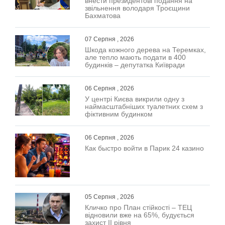
внести президентові подання на
звільнення володаря Троєщини
Бахматова
07 Серпня , 2026
Шкода кожного дерева на Теремках,
але тепло мають подати в 400
будинків – депутатка Київради
06 Серпня , 2026
У центрі Києва викрили одну з
наймасштабніших туалетних схем з
фіктивним будинком
06 Серпня , 2026
Как быстро войти в Парик 24 казино
05 Серпня , 2026
Кличко про План стійкості – ТЕЦ
відновили вже на 65%, будується
захист ІІ рівня