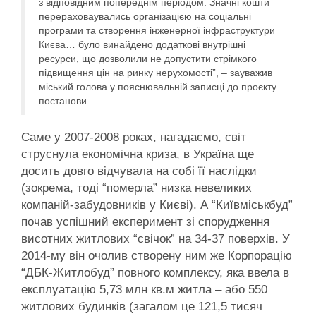
з відповідним попереднім періодом. Значні кошти
перераховаувались організацією на соціальні
програми та створення інженерної інфраструктури
Києва… було винайдено додаткові внутрішні
ресурси, що дозволили не допустити стрімкого
підвищення цін на ринку нерухомості”, – зауважив
міський голова у пояснювальній записці до проєкту
постанови.
Саме у 2007-2008 роках, нагадаємо, світ
струснула економічна криза, в Україна ще
досить довго відчувала на собі її наслідки
(зокрема, тоді “померла” низка невеликих
компаній-забудовників у Києві). А “Київміськбуд”
почав успішний експеримент зі спорудження
висотних житлових “свічок” на 34-37 поверхів. У
2014-му він очолив створену ним же Корпорацію
“ДБК-Житлобуд” повного комплексу, яка ввела в
експлуатацію 5,73 млн кв.м житла – або 550
житлових будинків (загалом це 121,5 тисяч