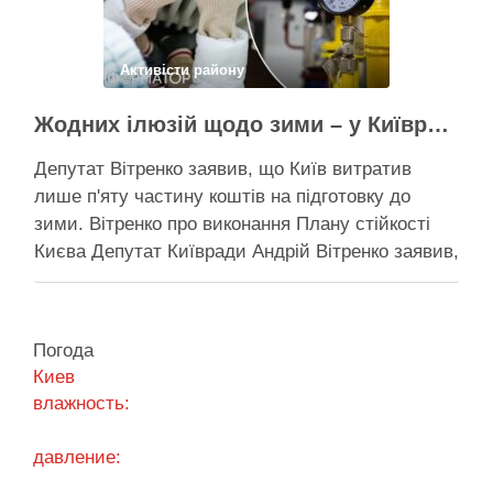
Поділитися у соцмережах:
Активісти району
Жодних ілюзій щодо зими – у Київраді закидають, що КМДА виконала План стійкості на 20%
Депутат Вітренко заявив, що Київ витратив
лише п'яту частину коштів на підготовку до
зими. Вітренко про виконання Плану стійкості
Києва Депутат Київради Андрій Вітренко заявив,
що станом на 5 серпня столична влада
виконала План стійкості за видатками лише
трохи більше ніж на 20%. За його словами, до
Погода
старту опалювального сезону …
Киев
влажность:
Поділитися у соцмережах:
давление: