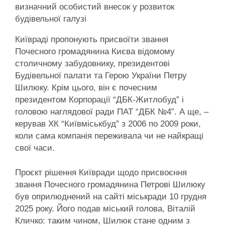
визначний особистий внесок у розвиток
будівельної галузі
Київраді пропонують присвоїти звання
Почесного громадянина Києва відомому
столичному забудовнику, президентові
Будівельної палати та Герою України Петру
Шилюку. Крім цього, він є почесним
президентом Корпорації “ДБК-Житлобуд” і
головою наглядової ради ПАТ “ДБК №4”. А ще, –
керував ХК “Київміськбуд” з 2006 по 2009 роки,
коли сама компанія переживала чи не найкращі
свої часи.
Проєкт рішення Київради щодо присвоєння
звання Почесного громадянина Петрові Шилюку
був оприлюднений на сайті міськради 10 грудня
2025 року. Його подав міський голова, Віталій
Кличко: таким чином, Шилюк стане одним з