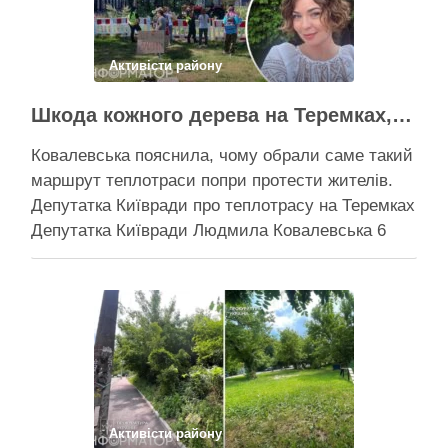
Активісти району
Шкода кожного дерева на Теремках, але тепло мають подати в 400 будинків – депутатка Київради
Ковалевська пояснила, чому обрали саме такий
маршрут теплотраси попри протести жителів.
Депутатка Київради про теплотрасу на Теремках
Депутатка Київради Людмила Ковалевська 6
серпня прокоментувала конфлікт навколо
прокладання теплотраси біля ТРЦ “Республіка”
на Теремках, заявивши, що розуміє обурення
жителів через вирубку дерев, але наполягає на
необхідності забезпечити теплом понад 400
будинків. …
Поділитися у соцмережах:
Активісти району