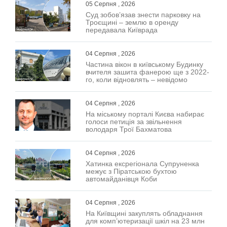
05 Серпня , 2026
Суд зобов’язав знести парковку на
Троєщині – землю в оренду
передавала Київрада
04 Серпня , 2026
Частина вікон в київському Будинку
вчителя зашита фанерою ще з 2022-
го, коли відновлять – невідомо
04 Серпня , 2026
На міському порталі Києва набирає
голоси петиція за звільнення
володаря Трої Бахматова
04 Серпня , 2026
Хатинка ексрегіонала Супруненка
межує з Піратською бухтою
автомайданівця Коби
04 Серпня , 2026
На Київщині закуплять обладнання
для комп’ютеризації шкіл на 23 млн