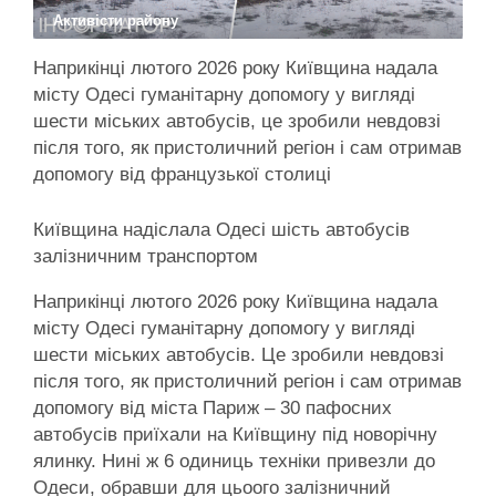
Активісти району
Наприкінці лютого 2026 року Київщина надала
місту Одесі гуманітарну допомогу у вигляді
шести міських автобусів, це зробили невдовзі
після того, як пристоличний регіон і сам отримав
допомогу від французької столиці
Київщина надіслала Одесі шість автобусів
залізничним транспортом
Наприкінці лютого 2026 року Київщина надала
місту Одесі гуманітарну допомогу у вигляді
шести міських автобусів. Це зробили невдовзі
після того, як пристоличний регіон і сам отримав
допомогу від міста Париж – 30 пафосних
автобусів приїхали на Київщину під новорічну
ялинку. Нині ж 6 одиниць техніки привезли до
Одеси, обравши для цьоого залізничний