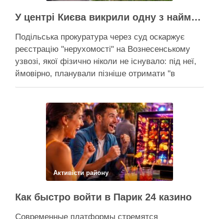
У центрі Києва викрили одну з наймасштабніших туалетних схем з фіктивним будинком
Подільська прокуратура через суд оскаржує
реєстрацію "нерухомості" на Вознесенському
узвозі, якої фізично ніколи не існувало: під неї,
ймовірно, планували пізніше отримати "в
обслуговування" земельну ділянку Прокуратура
через суд скасовує право на фіктивну будівлю,
за допомогою якої ділки, ймовірно, планували
забудувати зелені схили Подільська окружна
прокуратура міста Києва подала до суду …
Поділитися у соцмережах:
Активісти району
Как быстро войти в Парик 24 казино
Современные платформы стремятся