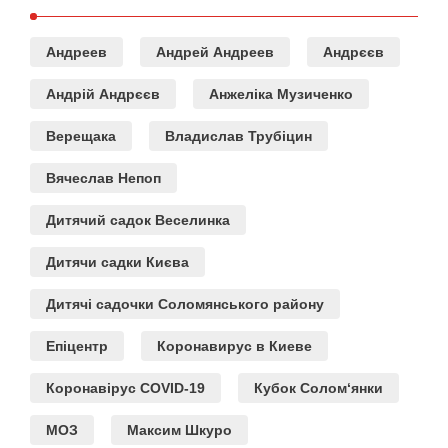
Андреев
Андрей Андреев
Андрєєв
Андрій Андрєєв
Анжеліка Музиченко
Верещака
Владислав Трубіцин
Вячеслав Непоп
Дитячий садок Веселинка
Дитячи садки Києва
Дитячі садочки Соломянського району
Епіцентр
Коронавирус в Киеве
Коронавірус COVID-19
Кубок Солом‘янки
МОЗ
Максим Шкуро