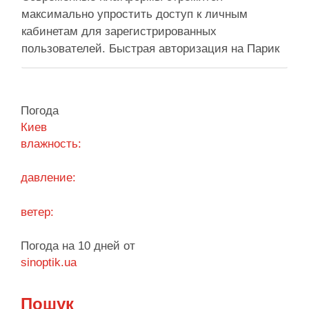
максимально упростить доступ к личным
кабинетам для зарегистрированных
пользователей. Быстрая авторизация на Парик
24 казино позволяет клиентам мгновенно
вернуться к любимым развлечениям и
управлению своим игровым счетом. Безопасная
Погода
система авторизации надежно защищает
Киев
персональные данные, сохраняя высокую
влажность:
скорость обработки запросов при каждом входе.
Процесс входа оптимизирован под любые …
давление:
Поділитися у соцмережах:
ветер:
Погода на 10 дней от
sinoptik.ua
Пошук