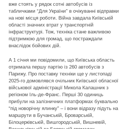
вже стоять у рядок сотні автобусів із
табличками “Для України” в очікуванні відправки
на нові місця роботи. Війна завдала Київській
області значних втрат у транспортній
інфраструктурі. Тож, техніка стане важливою
підтримкою для громад, що постраждали
внаслідок бойових дій.
А 1 січня ми повідомили, що Київська область
отримала першу партію із 260 автобусів з
Парижу. Про поставку техніки ще у листопаді
2025-го домовлявся очільник Київської обласної
військової адміністрації Микола Калашник з
регіоном Іль-де-Франс. Перші 30 одиниць
прибули на залізничних платформах буквально
“під новорічну ялинку” – і вони відразу підуть на
маршрути в Бучанській, Броварській,
Білоцерківській, Вишгородській, Вишневій,