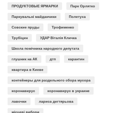
ПРОДУКТОВЫЕ ЯРМАРКИ
Парк Орлятко
Паркувальні майданчики
Полетуха
Совские пруды
Трофименко
Трубіцин
УДАР Віталія Кличка
Школа помічника народного депутата
глушник на АК
дтп
карантин
квартира в Киеве
контейнеры для раздельного сбора мусора
коронавирус
коронавирус в украине
лавочки
лариса дегтярьова
місцеві вибори