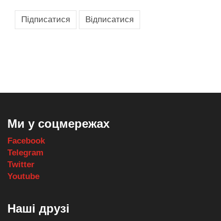
,
,
,
,
масло texaco
масла и смазки
оборудование для провайдеров
телеком оборудование
запчасти для автобусов
Ми у соцмережах
Facebook
Telegram
Twitter
Youtube
Наші друзі