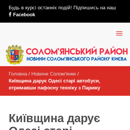
Будь в курсі останніх подій! Підпишись на наш
Facebook
Головна
/
Новини Солом'янки
/
Київщина дарує Одесі старі автобуси,
отримавши пафосну техніку з Парижу
Київщина дарує