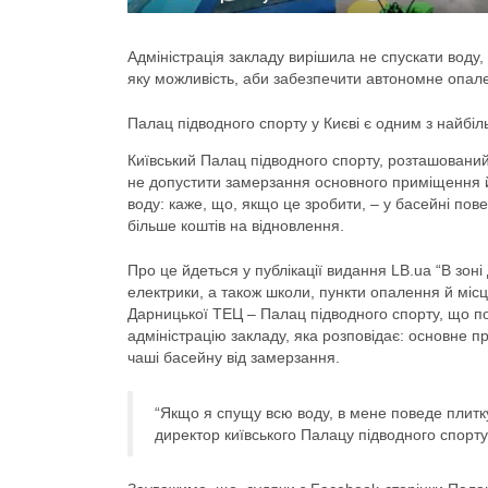
Адміністрація закладу вирішила не спускати воду,
яку можливість, аби забезпечити автономне опал
Палац підводного спорту у Києві є одним з найбіл
Київський Палац підводного спорту, розташований
не допустити замерзання основного приміщення й
воду: каже, що, якщо це зробити, – у басейні пов
більше коштів на відновлення.
Про це йдеться у публікації видання LB.ua “В зон
електрики, а також школи, пункти опалення й місце
Дарницької ТЕЦ – Палац підводного спорту, що по
адміністрацію закладу, яка розповідає: основне 
чаші басейну від замерзання.
“Якщо я спущу всю воду, в мене поведе плитк
директор київського Палацу підводного спорту