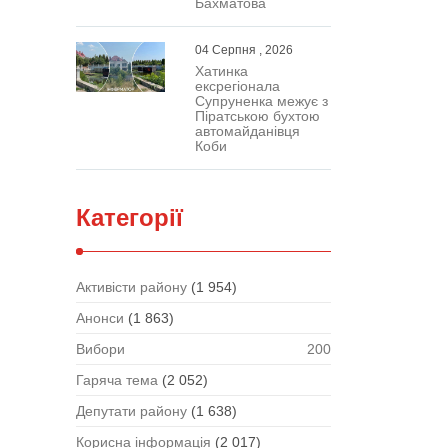
Бахматова
04 Серпня , 2026
Хатинка
ексрегіонала
Супруненка межує з
Піратською бухтою
автомайданівця
Коби
Категорії
Активісти району
(1 954)
Анонси
(1 863)
Вибори
200
Гаряча тема
(2 052)
Депутати району
(1 638)
Корисна інформація
(2 017)