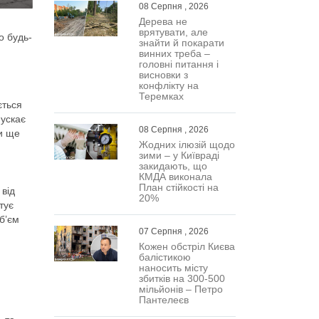
08 Серпня , 2026
Дерева не
врятувати, але
о будь-
знайти й покарати
винних треба –
головні питання і
висновки з
конфлікту на
Теремках
ється
пускає
08 Серпня , 2026
ти ще
Жодних ілюзій щодо
зими – у Київраді
закидають, що
КМДА виконала
План стійкості на
 від
20%
тує
б’єм
07 Серпня , 2026
Кожен обстріл Києва
балістикою
наносить місту
збитків на 300-500
мільйонів – Петро
Пантелеєв