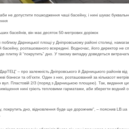
 аби не допустити пошкодження чаші басейну, і нині шукає буквальн
ення
ьших басейнів, він має десяток 50-метрових доріжок
 поблизу Дарницької площі у Дніпровському районі столиці, намага
 басейну, розташованого всередині. Водночас, його директор не с
еде плитку й “покрутить” дно. У такому випадку доведеться витрача
і ДарТЕЦ” – про залежність Дніпровського й Дарницького районів від
ві бізнеси та об’єкти. Один з них, розташований за кількасот метрів
 вул. Пластовій 2/3 (поряд з Дарницькою площею). Так, видання ци
приміщення нині гріють тепловими гарматами, аби зберегти водний о
у, покрутить дно, відновлення буде ще дорожчим”, – пояснив LB.ua
.