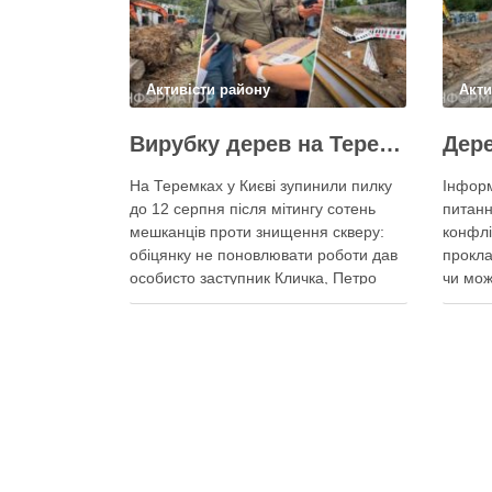
Активісти району
Акти
Вирубку дерев на Теремках призупинили після приїзду заступника Кличка – почався діалог
На Теремках у Києві зупинили пилку
Інформ
до 12 серпня після мітингу сотень
питанн
мешканців проти знищення скверу:
конфлі
обіцянку не поновлювати роботи дав
прокла
особисто заступник Кличка, Петро
чи мож
Пантелеєв, що прибув налагодити
цьому 
комунікацію Вирубку дерев на
почали
Теремках призупинили, втім, чи
значит
вдасться зберегти ту частину
Зранку
озеленення, що лишилася, – поки
на Тер
невідомо На Теремках у …
Поділ
Поділитися у соцмережах: