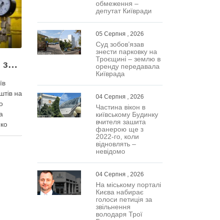
обмеження –
депутат Київради
05 Серпня , 2026
Суд зобов’язав
знести парковку на
Троєщині – землю в
Жодних ілюзій щодо зими – у Київраді закидають, що КМДА виконала План стійкості на 20%
оренду передавала
Київрада
їв
штів на
04 Серпня , 2026
о
Частина вікон в
а
київському Будинку
вчителя зашита
нко
фанерою ще з
2022-го, коли
відновлять –
невідомо
охи
вами,
04 Серпня , 2026
ну …
На міському порталі
Києва набирає
голоси петиція за
звільнення
володаря Трої