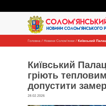
Головна
/
Новини Солом'янки
/
Київський Палац
Київський Палац
гріють тепловим
допустити заме
28.02.2026