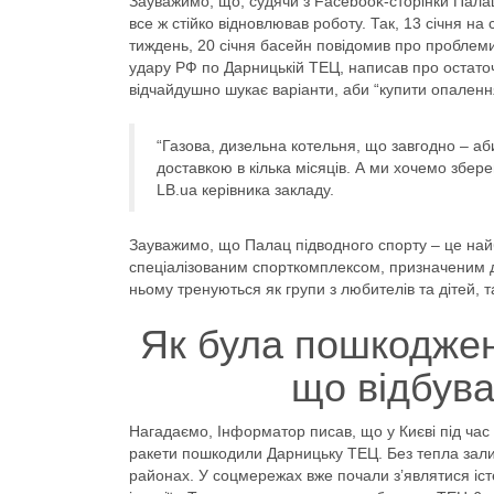
Зауважимо, що, судячи з Facebook-сторінки Палацу
все ж стійко відновлював роботу. Так, 13 січня на
тиждень, 20 січня басейн повідомив про проблеми
удару РФ по Дарницькій ТЕЦ, написав про остаточн
відчайдушно шукає варіанти, аби “купити опаленн
“Газова, дизельна котельня, що завгодно – аб
доставкою в кілька місяців. А ми хочемо зберег
LB.ua керівника закладу.
Зауважимо, що Палац підводного спорту – це найбі
спеціалізованим спорткомплексом, призначеним дл
ньому тренуються як групи з любителів та дітей, т
Як була пошкоджен
що відбува
Нагадаємо, Інформатор писав, що у Києві під час к
ракети пошкодили Дарницьку ТЕЦ. Без тепла зали
районах. У соцмережах вже почали з’являтися іст