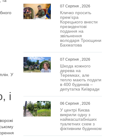
, та
07 Серпня , 2026
абного
Кличко просить
прем’єра
Корецького внести
президентові
подання на
звільнення
володаря Троєщини
Бахматова
07 Серпня , 2026
Шкода кожного
дерева на
плін. У
Теремках, але
тепло мають подати
в 400 будинків –
депутатка Київради
 і
06 Серпня , 2026
У центрі Києва
викрили одну з
наймасштабніших
 ворожі
туалетних схем з
вському
фіктивним будинком
торення