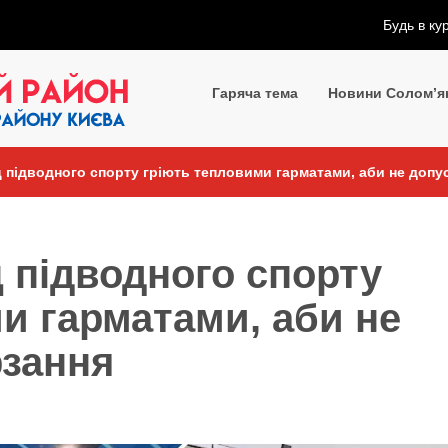
Будь в ку
Гаряча тема
Новини Солом’я
 підводного спорту гріють тепловими гарматами, аби не допу
 підводного спорту
и гарматами, аби не
рзання