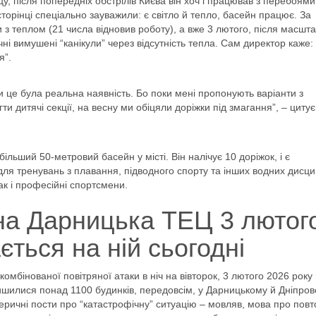
, після попередніх обстрілів Києва він хоч і працював з перебоями
 сторінці спеціально зауважили: є світло й тепло, басейн працює. За
 з теплом (21 числа відновив роботу), а вже 3 лютого, після масшт
і вимушені “канікули” через відсутність тепла. Сам директор каже:
я”.
и це була реальна наявність. Бо поки мені пропонують варіанти з
ти дитячі секції, на весну ми обіцяли доріжки під змагання”, – цитує
льший 50-метровий басейн у місті. Він налічує 10 доріжок, і є
я тренувань з плавання, підводного спорту та інших водних дисци
ак і професійні спортсмени.
а Дарницька ТЕЦ 3 лютого,
ється на ній сьогодні
омбінованої повітряної атаки в ніч на вівторок, 3 лютого 2026 року
шилися понад 1100 будинків, передовсім, у Дарницькому й Дніпро
еричні пости про “катастрофічну” ситуацію – мовляв, мова про пов