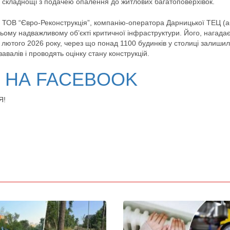
є складнощі з подачею опалення до житлових багатоповерхівок.
а ТОВ “Євро-Реконструкція”, компанію-оператора Дарницької ТЕЦ (
 цьому надважливому об’єкті критичної інфраструктури. Його, нагада
3 лютого 2026 року, через що понад 1100 будинків у столиці залиши
валів і проводять оцінку стану конструкцій.
В НА FACEBOOK
Я!