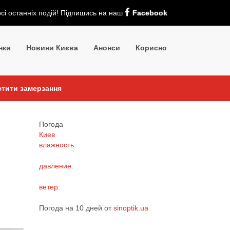
рсі останніх подій! Підпишись на наш
Facebook
нки
Новини Києва
Анонси
Корисно
стити замерзання
Погода
Киев
влажность:
давление:
ветер:
Погода на 10 дней от
sinoptik.ua