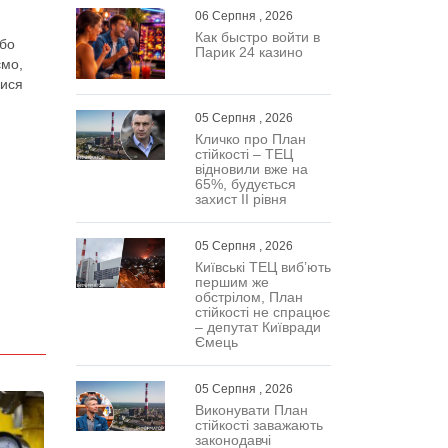
06 Серпня , 2026
Как быстро войти в
або
Парик 24 казино
ємо,
лися
05 Серпня , 2026
Кличко про План
стійкості – ТЕЦ
відновили вже на
65%, будується
захист ІІ рівня
05 Серпня , 2026
Київські ТЕЦ виб’ють
першим же
обстрілом, План
стійкості не спрацює
– депутат Київради
Ємець
05 Серпня , 2026
Виконувати План
стійкості заважають
законодавчі