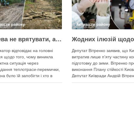
вісти району
Активісти району
Дерева не врятувати, але знайти й покарати винних треба – головні питання і висновки з конфлікту на Теремках
атор відповідає на головні
Депутат Вітренко заявив, що Ки
я щодо того, чому виникла
витратив лише п'яту частину ко
ктна ситуація через
підготовку до зими. Вітренко пр
дання теплотраси-перемички,
виконання Плану стійкості Києв
на було їй запобігти і хто в
Депутат Київради Андрій Вітре
винен Вирубка дерев триває,
заявив, що станом на 5 серпня
 й прокладати теплотрасу –
столична влада виконала План
ь, процес вже не зупинити
стійкості за видатками лише тр
 у суботу, 8 серпня 2026 року,
більше ніж на 20%. За його сло
емках у Києві почалася вже …
до старту опалювального сезо
итися у соцмережах:
Поділитися у соцмережах: