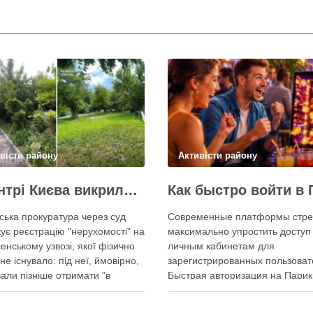
вісти району
Активісти району
У центрі Києва викрили одну з наймасштабніших туалетних схем з фіктивним будинком
ська прокуратура через суд
Современные платформы стре
ує реєстрацію "нерухомості" на
максимально упростить доступ 
енському узвозі, якої фізично
личным кабинетам для
не існувало: під неї, ймовірно,
зарегистрированных пользоват
али пізніше отримати "в
Быстрая авторизация на Парик
овування" земельну ділянку
казино позволяет клиентам
атура через суд скасовує
мгновенно вернуться к любим