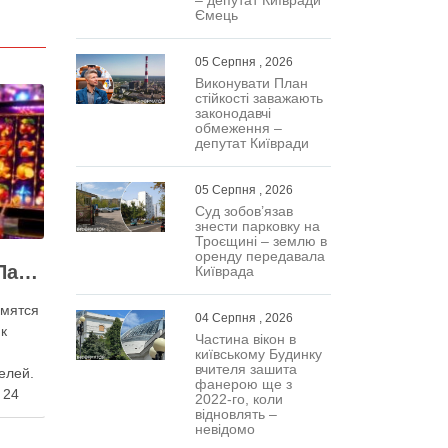
Ємець
05 Серпня , 2026
Виконувати План
стійкості заважають
законодавчі
обмеження –
депутат Київради
05 Серпня , 2026
Суд зобов’язав
знести парковку на
Троєщині – землю в
оренду передавала
Как быстро войти в Парик 24 казино
Київрада
мятся
04 Серпня , 2026
к
Частина вікон в
київському Будинку
вчителя зашита
елей.
фанерою ще з
 24
2022-го, коли
відновлять –
невідомо
ым