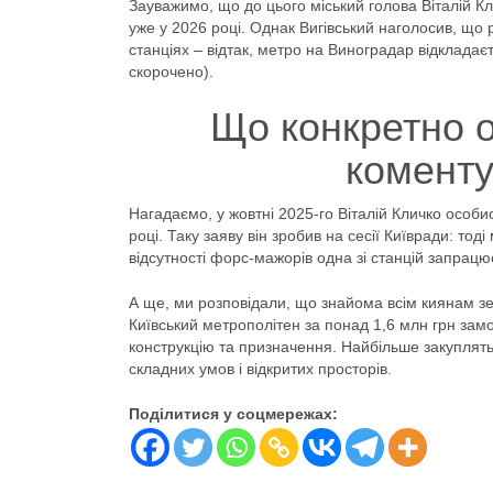
Зауважимо, що до цього міський голова Віталій Кл
уже у 2026 році. Однак Вигівський наголосив, що
станціях – відтак, метро на Виноградар відкладає
скорочено).
Що конкретно об
комент
Нагадаємо, у жовтні 2025-го Віталій Кличко особи
році. Таку заяву він зробив на сесії Київради: то
відсутності форс-мажорів одна зі станцій запрацю
А ще, ми розповідали, що знайома всім киянам зе
Київський метрополітен за понад 1,6 млн грн замо
конструкцію та призначення. Найбільше закуплять “
складних умов і відкритих просторів.
Поділитися у соцмережах: