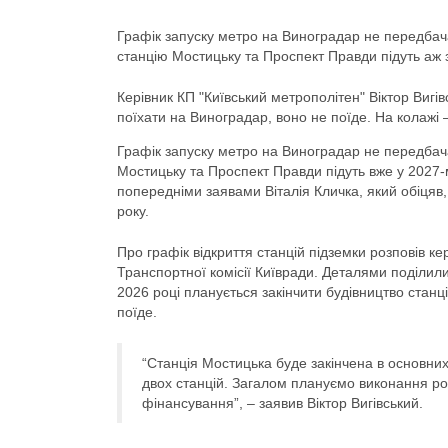
Графік запуску метро на Виноградар не передбача
станцію Мостицьку та Проспект Правди підуть аж 
Керівник КП "Київський метрополітен" Віктор Вигі
поїхати на Виноградар, воно не поїде. На колажі –
Графік запуску метро на Виноградар не передбача
Мостицьку та Проспект Правди підуть вже у 2027-м
попередніми заявами Віталія Кличка, який обіцяв
року.
Про графік відкриття станцій підземки розповів ке
Транспортної комісії Київради. Деталями поділил
2026 році планується закінчити будівництво станці
поїде.
“Станція Мостицька буде закінчена в основних 
двох станцій. Загалом плануємо виконання ро
фінансування”, – заявив Віктор Вигівський.