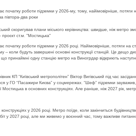
є початку роботи підземки у 2026-му, тому, найімовірніше, потяги 
за півтора-два роки
вський скоригував плани міського керівництва: швидше, ніж метро з
 проєкт ст.м. "Мостицька"
є початку роботи підземки у 2026 році. Найімовірніше, потяги на с
у – коли будуть завершені основні конструкції станцій. Це дещо дис
, що принаймні одну станцію метро на Виногрдар відкриють наступн
рівник КП “Київський метрополітен” Віктор Вигівський під час засідан
ися у ГО “Пасажири Києва” у соцмережах. “Шеф” підземки зауважив,
ї Мостицька в основних конструкціях. Але раніше, ніж 2027 рік, мет
конструкціях у 2026 році. Метро поїде, коли закінчиться будівництв
біт у 2027 році, але ми живемо у воєнний час, тому важливе питанн