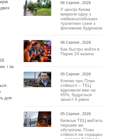
ирів
06 Серпня , 2026
 двох
У центрі Києва
викрили одну з
наймасштабніших
туалетних схем з
фіктивним будинком
06 Серпня , 2026
Как быстро войти в
Парик 24 казино
026
и, і за
05 Серпня , 2026
Кличко про План
стійкості – ТЕЦ
ься.
відновили вже на
у
65%, будується
ть для
захист ІІ рівня
05 Серпня , 2026
Київські ТЕЦ виб’ють
першим же
обстрілом, План
стійкості не спрацює
– депутат Київради