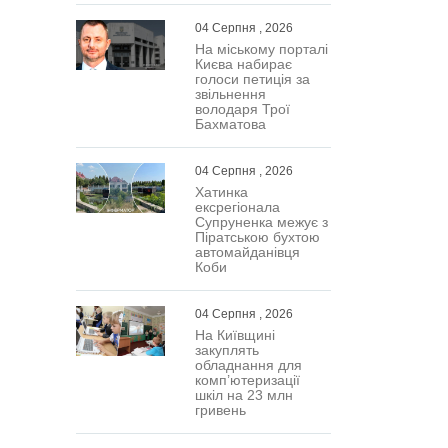
воим
04 Серпня , 2026
истема
На міському порталі
ет
Києва набирає
яя
голоси петиція за
апросов
звільнення
володаря Трої
ода
Бахматова
04 Серпня , 2026
Хатинка
ексрегіонала
Супруненка межує з
Піратською бухтою
автомайданівця
Коби
04 Серпня , 2026
На Київщині
закуплять
обладнання для
комп’ютеризації
шкіл на 23 млн
гривень