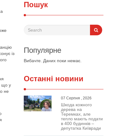
Пошук
на
може
танцію
Популярне
онує із
ого
Вибачте. Даних поки немає.
Останні новини
ня
 що у
ро не
07 Серпня , 2026
Шкода кожного
дерева на
о
Теремках, але
тепло мають подати
я
в 400 будинків –
депутатка Київради