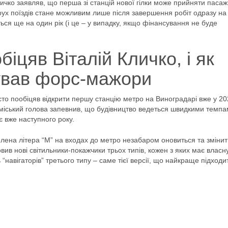
ичко заявляв, що перша зі станцій нової гілки може прийняти пасаж
 рух поїздів стане можливим лише після завершення робіт одразу на
ться ще на один рік (і це – у випадку, якщо фінансування не буде
іцяв Віталій Кличко, і як
ував форс-мажори
сто пообіцяв відкрити першу станцію метро на Виноградарі вже у 2
ді міський голова запевнив, що будівництво ведеться швидкими темпам
є вже наступного року.
лена літера “М” на входах до метро незабаром оновиться та змінит
вив нові світильники-покажчики трьох типів, кожен з яких має власн
навігаторів” третього типу – саме тієї версії, що найкраще підходи