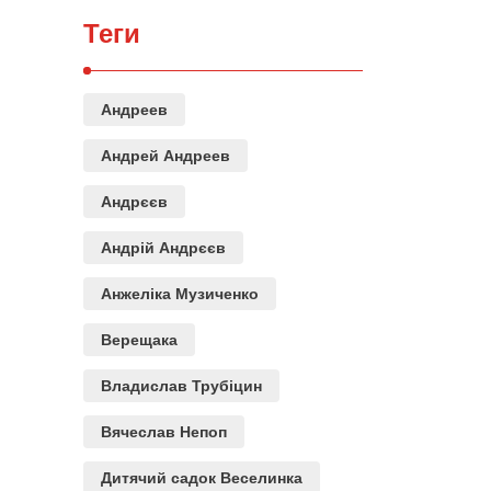
Теги
Андреев
Андрей Андреев
Андрєєв
Андрій Андрєєв
Анжеліка Музиченко
Верещака
Владислав Трубіцин
Вячеслав Непоп
Дитячий садок Веселинка