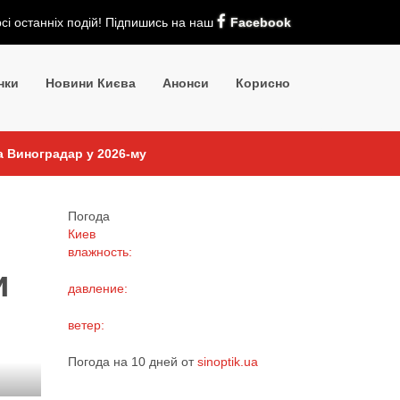
рсі останніх подій! Підпишись на наш
Facebook
нки
Новини Києва
Анонси
Корисно
на Виноградар у 2026-му
Погода
Киев
влажность:
и
давление:
ветер:
Погода на 10 дней от
sinoptik.ua