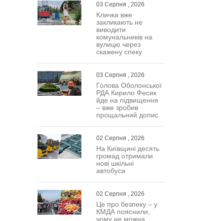
03 Серпня , 2026
Кличка вже
закликають не
виводити
комунальників на
вулицю через
скажену спеку
03 Серпня , 2026
Голова Оболонської
РДА Кирило Фесик
йде на підвищення
– вже зробив
прощальний допис
02 Серпня , 2026
На Київщині десять
громад отримали
нові шкільні
автобуси
02 Серпня , 2026
Це про безпеку – у
КМДА пояснили,
чому не можна