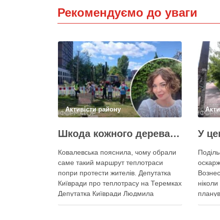
Рекомендуємо до уваги
Активісти району
Акти
Шкода кожного дерева на Теремках, але тепло мають подати в 400 будинків – депутатка Київради
Ковалевська пояснила, чому обрали
Поділь
саме такий маршрут теплотраси
оскарж
попри протести жителів. Депутатка
Вознес
Київради про теплотрасу на Теремках
ніколи 
Депутатка Київради Людмила
планув
Ковалевська 6 серпня
обслуг
прокоментувала конфлікт навколо
Прокур