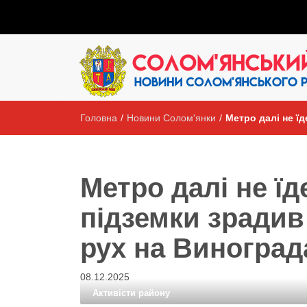
Головна
/
Новини Солом'янки
/
Метро далі не їд
Метро далі не їд
підземки зрадив
рух на Виноград
08.12.2025
Активісти району