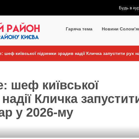
Будь в ку
Гаряча тема
Новини Солом’я
е: шеф київської підземки зрадив надії Кличка запустити рух 
е: шеф київської
 надії Кличка запустит
ар у 2026-му